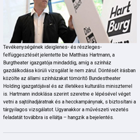
Tevékenységének ideiglenes- és részleges-
felfüggesztését jelentette be Matthias Hartmann, a
Burgtheater igazgatója mindaddig, amíg a színház
gazdálkodása körüli vizsgálat le nem zárul. Döntését írásban
közölte az állami színházakat tömörítő Bundestheater
Holding igazgatójával és az illetékes kulturális miniszterrel
is. Hartmann indoklása szerint szeretne e lépésével véget
vetni a sajtóhadjáratnak és a hecckampánynak, s biztosítani a
tárgyilagos vizsgálatot. Ugyanakkor a művészeti vezetés
feladatát továbbra is ellátja – hangzik a bejelentés.