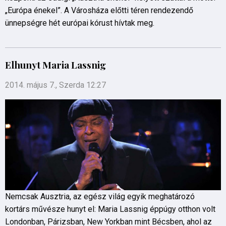
„Európa énekel”. A Városháza előtti téren rendezendő
ünnepségre hét európai kórust hívtak meg.
Elhunyt Maria Lassnig
2014. május 7., Szerda 12:27
Nemcsak Ausztria, az egész világ egyik meghatározó
kortárs művésze hunyt el: Maria Lassnig éppúgy otthon volt
Londonban, Párizsban, New Yorkban mint Bécsben, ahol az