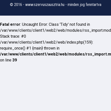
© 2016 - www.szervuszausztria.hu - minden jog fenntartva
Fatal error
: Uncaught Error: Class 'Tidy' not found in
/var/www/clients/client1/web2/web/modules/rss_import.mod
Stack trace: #0
/var/www/clients/client1/web2/web/index.php(159):
require_once() #1 {main} thrown in
/var/www/clients/client1/web2/web/modules/rss_import.
on line
39