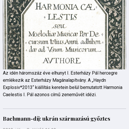
Az idén háromszáz éve elhunyt I. Esterházy Pál hercegre
emlékezik az Esterházy Magánalapítvány. A „Haydn
Explosiv*2013“ kiállítás keretein belül bemutatott Harmonia
Caelestis I. Pál azonos című zeneművét idézi.
Bachmann-díj: ukrán származású győztes