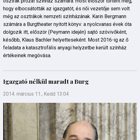
osztrák prózai színház számára: most először történt meg,
hogy elbocsátották az igazgatót, és női vezetője sem volt
még az osztrákok nemzeti színházának. Karin Bergmann
számára a Burgtheater nyitott könyv: a nyolcvanas évek óta
dolgozik itt, először (Peymann idején) sajtó szóvivőként,
később, Klaus Bachler helyetteseként. Most 2016-ig az ő
feladata a katasztrofális anyagi helyzetbe került színház
értékeinek megóvása.
Igazgató nélkül maradt a Burg
2014. március 11., Kedd 13:04