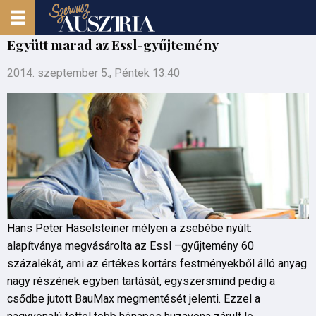
Együtt marad az Essl-gyűjtemény
2014. szeptember 5., Péntek 13:40
Hans Peter Haselsteiner mélyen a zsebébe nyúlt:
alapítványa megvásárolta az Essl –gyűjtemény 60
százalékát, ami az értékes kortárs festményekből álló anyag
nagy részének egyben tartását, egyszersmind pedig a
csődbe jutott BauMax megmentését jelenti. Ezzel a