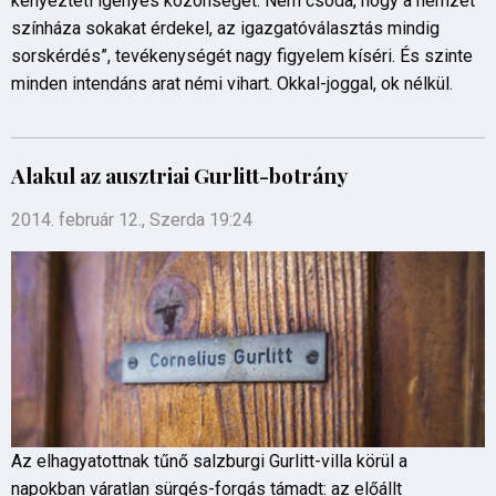
kényezteti igényes közönségét. Nem csoda, hogy a nemzet
színháza sokakat érdekel, az igazgatóválasztás mindig
sorskérdés”, tevékenységét nagy figyelem kíséri. És szinte
minden intendáns arat némi vihart. Okkal-joggal, ok nélkül.
Alakul az ausztriai Gurlitt-botrány
2014. február 12., Szerda 19:24
Az elhagyatottnak tűnő salzburgi Gurlitt-villa körül a
napokban váratlan sürgés-forgás támadt: az előállt