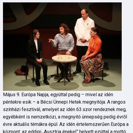
Május 9. Európa Napja, egyúttal pedig – mivel az idén
péntekre esik – a Bécsi Ünnepi Hetek megnyitója. A rangos
színházi fesztivál, amelyet az idén 63.szor rendeznek meg,
egyébként is nemzetközi, a megnyitó ünnepség pedig évről
évre aktuális témákra épül. Az idén értelemszerűen Európa a
központ: az eddigi „Ausztria énekel” helyett ezúttal a mottó: