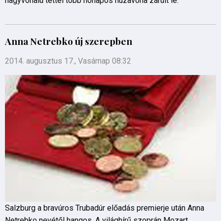
nagyvonalú tettel több hónapos huzavona zárult le.
Anna Netrebko új szerepben
2014. augusztus 17., Vasárnap 08:32
Salzburg a bravúros Trubadúr előadás premierje után Anna
Netrebko nevétől hangos. A világhírű szoprán Mozart