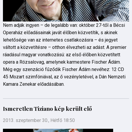
Nem adják ingyen – de legalább van: október 27-től a Bécsi
Operaház előadásainak javát élőben közvetítik, s akinek
lehetősége van az internetes csatlakozásra – és jegyet
váltott a közvetítésre – otthon élvezheti az adást. A premier
ráadásul magyar vonatkozású: az első élőben közvetített
opera a Rózsalovag, amelynek karmestere Fischer Ádám.
Még egy szenzáció fűződik Fischer Ádám nevéhez: 12 CD
45 Mozart szimfóniával, az ő vezényletével, a Dán Nemzeti
Kamara Zenekar előadásában.
Ismeretlen Tiziano kép került elő
2013. szeptember 30., Hétfő 18:50