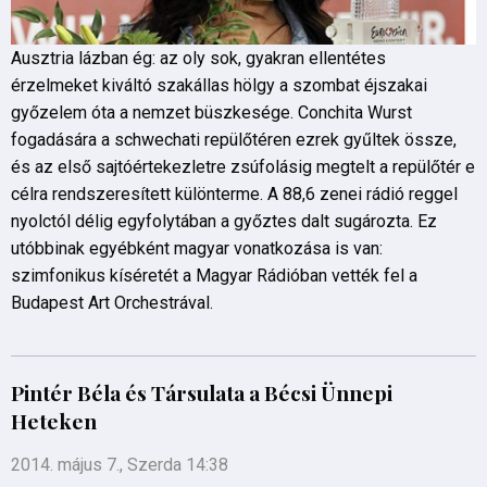
Ausztria lázban ég: az oly sok, gyakran ellentétes
érzelmeket kiváltó szakállas hölgy a szombat éjszakai
győzelem óta a nemzet büszkesége. Conchita Wurst
fogadására a schwechati repülőtéren ezrek gyűltek össze,
és az első sajtóértekezletre zsúfolásig megtelt a repülőtér e
célra rendszeresített különterme. A 88,6 zenei rádió reggel
nyolctól délig egyfolytában a győztes dalt sugározta. Ez
utóbbinak egyébként magyar vonatkozása is van:
szimfonikus kíséretét a Magyar Rádióban vették fel a
Budapest Art Orchestrával.
Pintér Béla és Társulata a Bécsi Ünnepi
Heteken
2014. május 7., Szerda 14:38