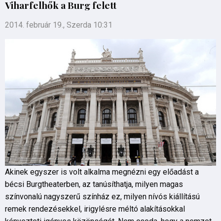
Viharfelhők a Burg felett
2014. február 19., Szerda 10:31
Akinek egyszer is volt alkalma megnézni egy előadást a
bécsi Burgtheaterben, az tanúsíthatja, milyen magas
színvonalú nagyszerű színház ez, milyen nívós kiállítású
remek rendezésekkel, irigylésre méltó alakításokkal