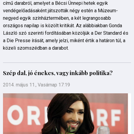
című darabról, amelyet a Bécsi Ünnepi hetek egyik
vendégelőadásaként játszották négy estén a Múzeum-
negyed egyik színháztermében, a két legrangosabb
országos napilap is közölt kritikát. Az alábbiakban Gonda
László szó szerinti fordításában közöljük a Der Standard és
a Die Presse írását, amely jelzi, miként értik a határon túl, a
közeli szomszédban a darabot.
Szép dal, jó énekes, vagy inkább politika?
2014. május 11., Vasárnap 17:19