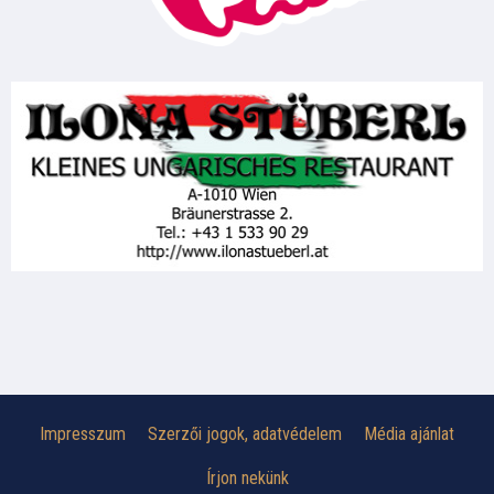
Impresszum
Szerzői jogok, adatvédelem
Média ajánlat
Írjon nekünk