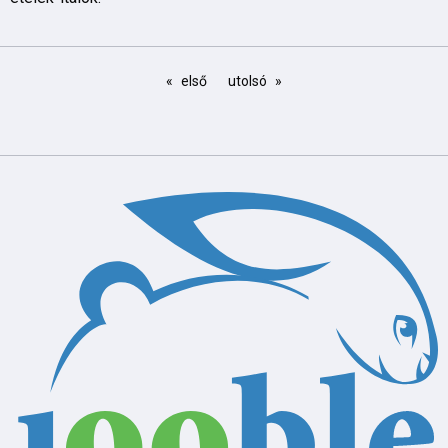
első
utolsó