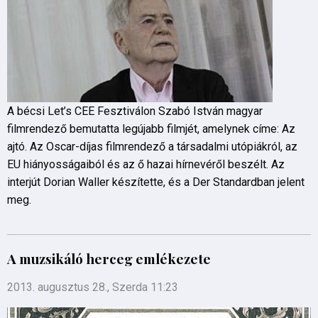
A bécsi Let’s CEE Fesztiválon Szabó István magyar
filmrendező bemutatta legújabb filmjét, amelynek címe: Az
ajtó. Az Oscar-díjas filmrendező a társadalmi utópiákról, az
EU hiányosságaiból és az ő hazai hírnevéről beszélt. Az
interjút Dorian Waller készítette, és a Der Standardban jelent
meg.
A muzsikáló herceg emlékezete
2013. augusztus 28., Szerda 11:23