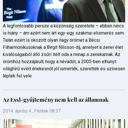
A legfontosabb persze a közönség szeretete – ebben nincs
is hiány – ám azért nem árt egy-egy szakmai elismerés sem.
Talán ezért is okozott olyan nagy örömet a Bécsi
Filharmonikusoknak a Birgit Nilsson-díj, amelyet a zenei élet
kiválóságaiból álló zsűri ítélt oda a minap a zenekarnak. Az
örömhöz hozzájárult, hogy a névadót, a 2005-ben elhunyt
világhírű svéd énekesnőt jól ismerték, szerették és szívesen
léptek fel vele.
Az Essl-gyűjtemény nem kell az államnak
2014. április 4., Péntek 08:37