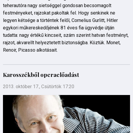
teherautóra nagy sietséggel gondosan becsomagolt
festményeket, rajzokat pakoltak fel. Hogy senkinek ne
legyen kétsége a történtek felől, Cornelius Gurlitt, Hitler
egykori műkereskedőjének 81 éves fia ügyvédje útján
tudatta: nagy értékű kincseit, szám szerint hatvan festményt,
rajzot, akvarellt helyeztetett biztonságba. Köztük. Monet,
Renoir, Picasso alkotásait.
Karosszékből operaelőadást
2013. október 17., Csütörtök 17:20