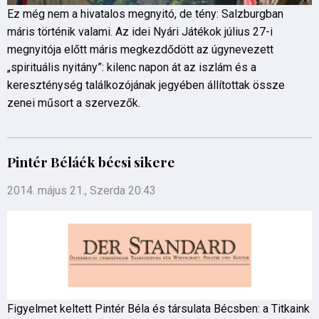
Ez még nem a hivatalos megnyitó, de tény: Salzburgban
máris történik valami. Az idei Nyári Játékok július 27-i
megnyitója előtt máris megkezdődött az úgynevezett
„spirituális nyitány”: kilenc napon át az iszlám és a
kereszténység találkozójának jegyében állítottak össze
zenei műsort a szervezők.
Pintér Béláék bécsi sikere
2014. május 21., Szerda 20:43
Figyelmet keltett Pintér Béla és társulata Bécsben: a Titkaink