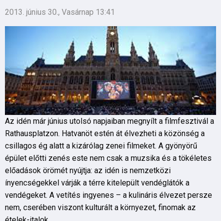
2013. június 30., Vasárnap 13:41
Az idén már június utolsó napjaiban megnyílt a filmfesztivál a
Rathausplatzon. Hatvanöt estén át élvezheti a közönség a
csillagos ég alatt a kizárólag zenei filmeket. A gyönyörű
épület előtti zenés este nem csak a muzsika és a tökéletes
előadások örömét nyújtja: az idén is nemzetközi
ínyencségekkel várják a térre kitelepült vendéglátók a
vendégeket. A vetítés ingyenes – a kulináris élvezet persze
nem, cserében viszont kulturált a környezet, finomak az
ételek-italok.