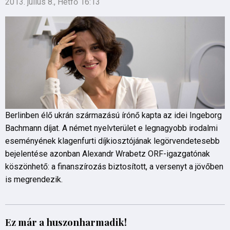
2013. július 8., Hétfő 16:13
Berlinben élő ukrán származású írónő kapta az idei Ingeborg
Bachmann díjat. A német nyelvterület e legnagyobb irodalmi
eseményének klagenfurti díjkiosztójának legörvendetesebb
bejelentése azonban Alexandr Wrabetz ORF-igazgatónak
köszönhető: a finanszírozás biztosított, a versenyt a jövőben
is megrendezik.
Ez már a huszonharmadik!