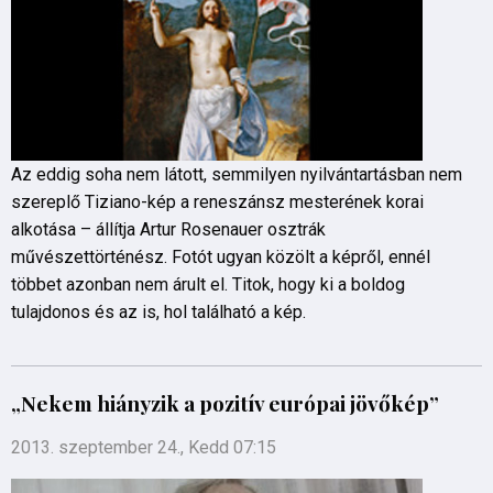
Az eddig soha nem látott, semmilyen nyilvántartásban nem
szereplő Tiziano-kép a reneszánsz mesterének korai
alkotása – állítja Artur Rosenauer osztrák
művészettörténész. Fotót ugyan közölt a képről, ennél
többet azonban nem árult el. Titok, hogy ki a boldog
tulajdonos és az is, hol található a kép.
„Nekem hiányzik a pozitív európai jövőkép”
2013. szeptember 24., Kedd 07:15