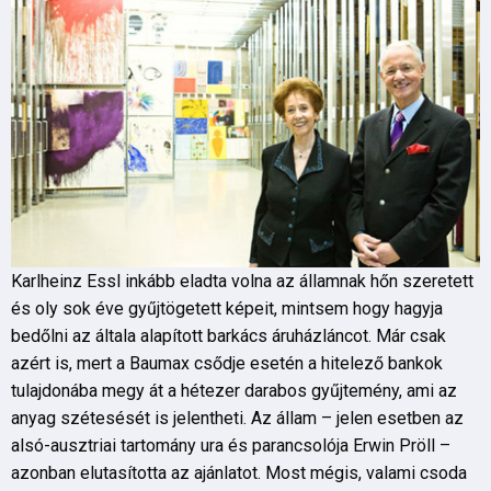
Karlheinz Essl inkább eladta volna az államnak hőn szeretett
és oly sok éve gyűjtögetett képeit, mintsem hogy hagyja
bedőlni az általa alapított barkács áruházláncot. Már csak
azért is, mert a Baumax csődje esetén a hitelező bankok
tulajdonába megy át a hétezer darabos gyűjtemény, ami az
anyag szétesését is jelentheti. Az állam – jelen esetben az
alsó-ausztriai tartomány ura és parancsolója Erwin Pröll –
azonban elutasította az ajánlatot. Most mégis, valami csoda