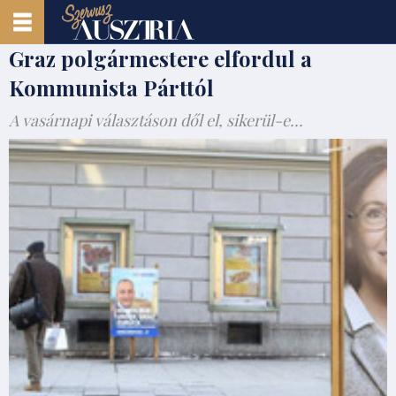
Graz polgármestere elfordul a
Kommunista Párttól
A vasárnapi választáson dől el, sikerül-e...