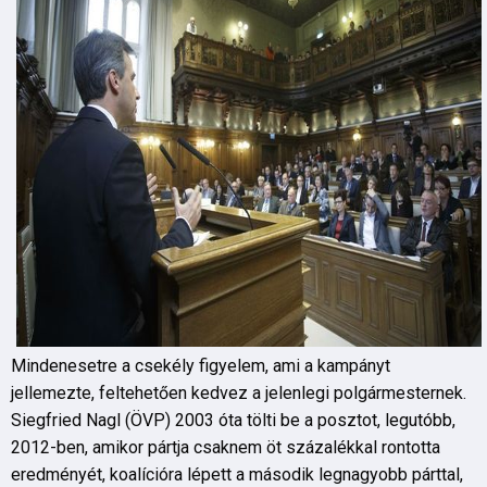
Mindenesetre a csekély figyelem, ami a kampányt
jellemezte, feltehetően kedvez a jelenlegi polgármesternek.
Siegfried Nagl (ÖVP) 2003 óta tölti be a posztot, legutóbb,
2012-ben, amikor pártja csaknem öt százalékkal rontotta
eredményét, koalícióra lépett a második legnagyobb párttal,