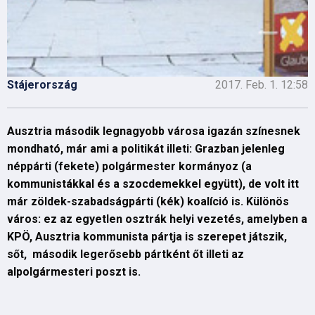
Stájerország
2017. Feb. 1. 12:58
Ausztria második legnagyobb városa igazán színesnek
mondható, már ami a politikát illeti: Grazban jelenleg
néppárti (fekete) polgármester kormányoz (a
kommunistákkal és a szocdemekkel együtt), de volt itt
már zöldek-szabadságpárti (kék) koalíció is. Különös
város: ez az egyetlen osztrák helyi vezetés, amelyben a
KPÖ, Ausztria kommunista pártja is szerepet játszik,
sőt, második legerősebb pártként őt illeti az
alpolgármesteri poszt is.