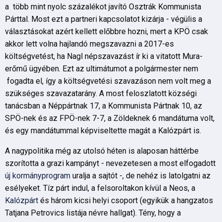
a több mint nyolc százalékot javító Osztrák Kommunista
Párttal. Most ezt a partneri kapcsolatot kizárja - végülis a
választásokat azért kellett előbbre hozni, mert a KPÖ csak
akkor lett volna hajlandó megszavazni a 2017-es
költségvetést, ha Nagl népszavazást ír ki a vitatott Mura-
erőmű ügyében. Ezt az ultimátumot a polgármester nem
fogadta el, így a költségvetési szavazáson nem volt meg a
szükséges szavazatarány. A most feloszlatott községi
tanácsban a Néppártnak 17, a Kommunista Pártnak 10, az
SPÖ-nek és az FPÖ-nek 7-7, a Zöldeknek 6 mandátuma volt,
és egy mandátummal képviseltette magát a Kalózpárt is.
A nagypolitika még az utolsó héten is alaposan háttérbe
szorította a grazi kampányt - nevezetesen a most elfogadott
új kormányprogram
uralja a sajtót -, de nehéz is latolgatni az
esélyeket. Tíz párt indul, a felsoroltakon kívül a Neos, a
Kalózpárt
és három kicsi helyi csoport (egyikük a hangzatos
Tatjana Petrovics listája névre hallgat). Tény, hogy a