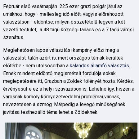
Február első vasárnapján 225 ezer grazi polgár járul az
urnákhoz, hogy - mellesleg idő előtt, vagyis előrehozott
választáson - eldöntse: milyen összetételű legyen a két
vezető testület, a 48 tagú községi tanács és a 7 tagú városi
szenátus.
Meglehetősen lapos választási kampány előzi meg a
választást, talán azért is, mert országos témák kerültek
előtérbe - nem utolsósorban a
kalandos államfő választás
.
Ennek mindent eldöntő megismételt fordulója sokak
meglepetésére itt, Grazban a Zöldek fölényét hozta. Kérdés,
érvényesül-e ez a helyi szavazáson is. Lehetne így, hiszen a
városnak komoly környezetvédelmi problémái vannak,
nevezetesen a szmog. Márpedig a levegő minőségének
javítása testhezálló téma lehet a Zöldeknek.