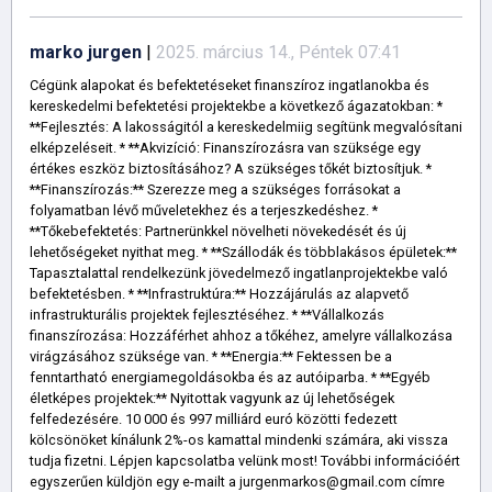
marko jurgen
|
2025. március 14., Péntek 07:41
Cégünk alapokat és befektetéseket finanszíroz ingatlanokba és
kereskedelmi befektetési projektekbe a következő ágazatokban: *
**Fejlesztés: A lakosságitól a kereskedelmiig segítünk megvalósítani
elképzeléseit. * **Akvizíció: Finanszírozásra van szüksége egy
értékes eszköz biztosításához? A szükséges tőkét biztosítjuk. *
**Finanszírozás:** Szerezze meg a szükséges forrásokat a
folyamatban lévő műveletekhez és a terjeszkedéshez. *
**Tőkebefektetés: Partnerünkkel növelheti növekedését és új
lehetőségeket nyithat meg. * **Szállodák és többlakásos épületek:**
Tapasztalattal rendelkezünk jövedelmező ingatlanprojektekbe való
befektetésben. * **Infrastruktúra:** Hozzájárulás az alapvető
infrastrukturális projektek fejlesztéséhez. * **Vállalkozás
finanszírozása: Hozzáférhet ahhoz a tőkéhez, amelyre vállalkozása
virágzásához szüksége van. * **Energia:** Fektessen be a
fenntartható energiamegoldásokba és az autóiparba. * **Egyéb
életképes projektek:** Nyitottak vagyunk az új lehetőségek
felfedezésére. 10 000 és 997 milliárd euró közötti fedezett
kölcsönöket kínálunk 2%-os kamattal mindenki számára, aki vissza
tudja fizetni. Lépjen kapcsolatba velünk most! További információért
egyszerűen küldjön egy e-mailt a jurgenmarkos@gmail.com címre