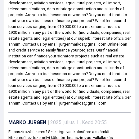
development, aviation services, agricultural projects, oil import,
telecommunications, dam or bridge construction and all kinds of
projects. Are you a businessman or woman? Do you need funds to
start your own business or finance your project? We offer secured
loan services ranging from €10,000.00 to a maximum amount of
€900 million in any part of the world for (individuals, companies, real
estate agents and legal entities) at our superb interest rate of 2% per
annum. Contact us by email: jurgenmarkos@gmail.com Online loan
and credit service to easily finance your projects. Our financial
institution can finance your signatory projects such as real estate
development, aviation services, agricultural projects, oil import,
telecommunications, dam or bridge construction and all kinds of
projects. Are you a businessman or woman? Do you need funds to
start your own business or finance your project? We offer secured
loan services ranging from €10,000.00 to a maximum amount of
€900 million in any part of the world for (individuals, companies, real
estate agents and legal entities) at our superb interest rate of 2% per
annum. Contact us by email: jurgenmarkos@gmail.com
MARKO JURGEN
|
2025. július 1., Kedd 20:55
Finanszírozást keres? Szüksége van kölcsönre a számlái
kifizetéséhez (személyi kölcsön, finanszírozás, vállalkozás