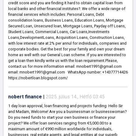
credit score and you are finding it hard to obtain capital loan from
local banks and other financial institutes?. We offer a wide range of
financial services which includes: Personal Loans, Debt
consolidation loans, Business Loans, Education Loans, Mortgage
Secured Loan, Unsecured loan, Mortgage Loans, Payday off Loans,
Student Loans, Commercial Loans, Car Loans,Investments
Loans,DevelopmentLoans, Acquisition Loans, Construction Loans,
with low interest rate at 2% per annul for individuals, companies and
corporate bodies. Get the best for your family and own your dream
home as well with our General Loan scheme. If you are interested to
get a loan then kindly write us with the loan requirement.Please,
contact us for more information email: mnobert1991@gmail.com
email: mnobert1991@gmail.com WhatsApp number: +14377714426
https://nobertloan.blogspot.com/
nobert finance
|
2025. július 14., Hétfő 03:45
1 day loan approval, loan financing and projects funding Hello Sir
and Madam, Welcome! Are you a businessman or businesswoman?
Do you need funds to start your own business or finance your
project? We offer loan services ranging from €5,000.00 to a
maximum amount of €990 million worldwide for individuals,
businesses, real estate agents, and legal entities at our superb