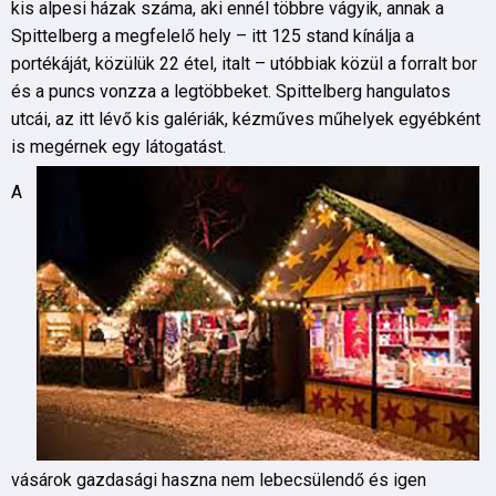
kis alpesi házak száma, aki ennél többre vágyik, annak a
Spittelberg a megfelelő hely – itt 125 stand kínálja a
portékáját, közülük 22 étel, italt – utóbbiak közül a forralt bor
és a puncs vonzza a legtöbbeket. Spittelberg hangulatos
utcái, az itt lévő kis galériák, kézműves műhelyek egyébként
is megérnek egy látogatást.
A
vásárok gazdasági haszna nem lebecsülendő és igen