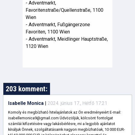
- Adventmarkt,
Favoritenstraße/Quellenstraße, 1100
Wien
- Adventmarkt, Fußgängerzone
Favoriten, 1100 Wien
- Adventmarkt, Meidlinger Hauptstraße,
1120 Wien
203 komment:
Isabelle Monica
|
2024. június 17., Hétfő 17:21
Komoly és megbízható hitelajánlatok az Ön eredményeiért E-mail:
isabellemonica9@gmail.com Üdvözöljük, kölcsönt fontolgat
számlái kifizetésére vagy lakásbérlésre, mi a legjobb ajánlatot
kínáljuk Önnek, szolgáltatásaink nagyon megbízhatóak, 10 000 EUR-