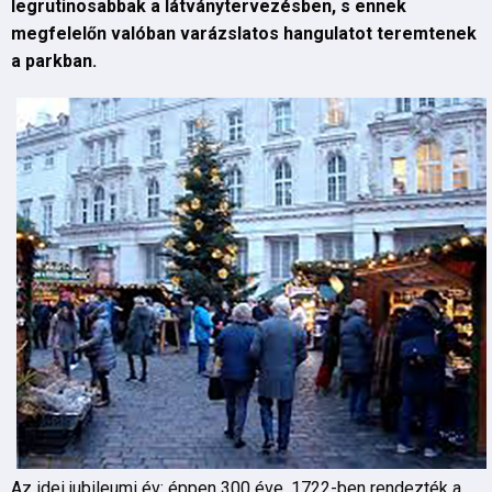
legrutinosabbak a látványtervezésben, s ennek
megfelelőn valóban varázslatos hangulatot teremtenek
a parkban.
Az idei jubileumi év: éppen 300 éve, 1722-ben rendezték a