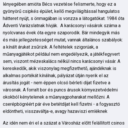
lényegében amióta Bécs vezetése felismerte, hogy ez a
gyönyörű csipkés épület, kellő megvilágítással hangulatos
hátteret nyújt, s önmagában is vonzza a látogatókat. 1984 óta
Ádventi Varázslatnak hívják. A karácsonyi vásárok száma a
nyolcvanas évek óta egyre szaporodik. Bár mindegyik más
és más jellegzetességet mutat, vannak általános szabályok:
a kínált árukat zsűrizik. A feltételek szigorúak, a
műanyagjátékot például nem engedélyezik, a játékfegyvert
sem, viszont mézeskalács nélkül nincs karácsonyi vásár. A
kereskedők, akik viszonylag megfizethető, ajándéknak is
alkalmas portékát kínálnak, pályázat útján nyerik el az
árusítás jogát - nem éppen olcsó bérleti díjat fizetve a
városnak. A forralt bor és puncs árusok környezetvédelmi
okokból kénytelenek a műanyagpoharakat mellőzni. A
cserépbögréért pár éve betétdíjat kell fizetni - a fogyasztó
eldöntheti, visszaváltja-e, avagy hazaviszi emléknek
Az idén nem éri el a százat a Városház előtt felállított csinos