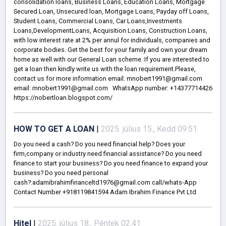
consolidation loans, Business Loans, Education Loans, Mortgage
Secured Loan, Unsecured loan, Mortgage Loans, Payday off Loans,
Student Loans, Commercial Loans, Car Loans,Investments
Loans,DevelopmentLoans, Acquisition Loans, Construction Loans,
with low interest rate at 2% per annul for individuals, companies and
corporate bodies. Get the best for your family and own your dream
home as well with our General Loan scheme. If you are interested to
get a loan then kindly write us with the loan requirement.Please,
contact us for more information email: mnobert1991@gmail.com
email: mnobert1991@gmail.com WhatsApp number: +14377714426
https://nobertloan.blogspot.com/
HOW TO GET A LOAN
|
2025. július 15., Kedd 09:51
Do you need a cash? Do you need financial help? Does your
firm,company or industry need financial assistance? Do you need
finance to start your business? Do you need finance to expand your
business? Do you need personal
cash?:adamibrahimfinanceltd1976@gmail.com call/whats-App
Contact Number +918119841594 Adam Ibrahim Finance Pvt Ltd
Hitel
|
2025. július 18., Péntek 02:41