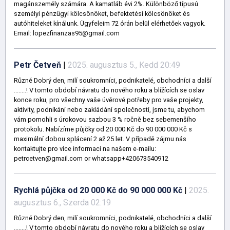
magánszemély számára. A kamatláb évi 2%. Különböző típusú
személyi pénzügyi kölcsönöket, befektetési kölcsönöket és
autóhiteleket kínálunk. Ügyfeleim 72 órán belül elérhetőek vagyok.
Email: lopezfinanzas95@gmail.com
Petr Četveň
|
2025. augusztus 5., Kedd 20:49
Různé Dobrý den, milí soukromníci, podnikatelé, obchodníci a další
........! V tomto období návratu do nového roku a blížících se oslav
konce roku, pro všechny vaše úvěrové potřeby pro vaše projekty,
aktivity, podnikání nebo zakládání společností, jsme tu, abychom
vám pomohli s úrokovou sazbou 3 % ročně bez sebemenšího
protokolu. Nabízíme půjčky od 20 000 Kč do 90 000 000 Kč s
maximální dobou splácení 2 až 25 let. V případě zájmu nás
kontaktujte pro více informací na našem e-mailu:
petrcetven@gmail.com or whatsapp+420673540912
Rychlá půjčka od 20 000 Kč do 90 000 000 Kč
|
2025.
augusztus 6., Szerda 02:19
Různé Dobrý den, milí soukromníci, podnikatelé, obchodníci a další
........! V tomto období návratu do nového roku a blížících se oslav