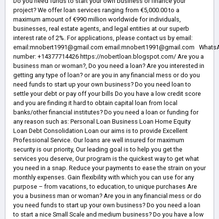
Do you need funds to start your own business or finance your
project? We offer loan services ranging from €5,000.00 to a
maximum amount of €990 million worldwide for individuals,
businesses, real estate agents, and legal entities at our superb
interest rate of 2%. For applications, please contact us by email:
email:mnobert1991@gmail.com email:mnobert1991@gmail.com Whats
number: +14377714426 https://nobertloan.blogspot.com/ Are you a
business man or woman?, Do you need a loan? Are you interested in
getting any type of loan? or are you in any financial mess or do you
need funds to start up your own business? Do you need loan to
settle your debt or pay off your bills Do you have a low credit score
and you are finding it hard to obtain capital loan from local
banks/other financial institutes? Do you need a loan or funding for
any reason such as: Personal Loan Business Loan Home Equity
Loan Debt Consolidation Loan our aims is to provide Excellent
Professional Service. Our loans are well insured for maximum
security is our priority, Our leading goal is to help you get the
services you deserve, Our program is the quickest way to get what
you need in a snap. Reduce your payments to ease the strain on your
monthly expenses. Gain flexibility with which you can use for any
purpose – from vacations, to education, to unique purchases Are
you a business man or woman? Are you in any financial mess or do
you need funds to start up your own business? Do you need a loan
to start a nice Small Scale and medium business? Do you have a low