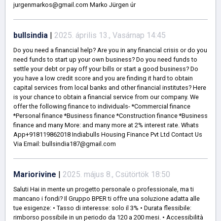
jurgenmarkos@gmail.com Marko Jürgen úr
bullsindia
|
2025. április 13., Vasárnap 14:45
Do you need a financial help? Are you in any financial crisis or do you
need funds to start up your own business? Do you need funds to
settle your debt or pay off your bills or start a good business? Do
you have a low credit score and you are finding it hard to obtain
capital services from local banks and other financial institutes? Here
is your chance to obtain a financial service from our company. We
offer the following finance to individuals- *Commercial finance
*Personal finance *Business finance *Construction finance *Business
finance and many More: and many more at 2% interest rate. Whats
App+918119862018 Indiabulls Housing Finance Pvt Ltd Contact Us
Via Email: bullsindia187@gmail.com
Mariorivine
|
2025. május 8., Csütörtök 18:50
Saluti Hai in mente un progetto personale o professionale, ma ti
mancano i fondi? Il Gruppo BPER ti offre una soluzione adatta alle
tue esigenze: • Tasso di interesse: solo il 3% • Durata flessibile:
rimborso possibile in un periodo da 120 a 200 mesi. • Accessibilità