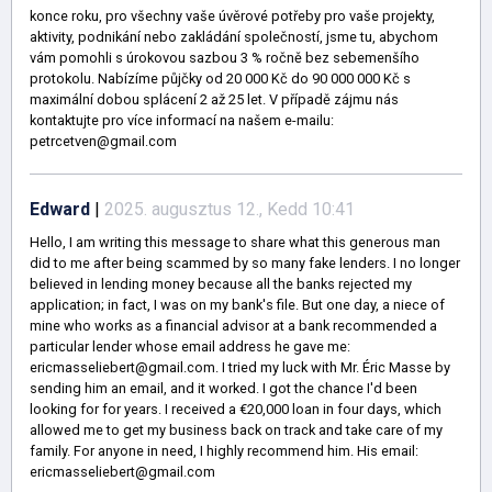
konce roku, pro všechny vaše úvěrové potřeby pro vaše projekty,
aktivity, podnikání nebo zakládání společností, jsme tu, abychom
vám pomohli s úrokovou sazbou 3 % ročně bez sebemenšího
protokolu. Nabízíme půjčky od 20 000 Kč do 90 000 000 Kč s
maximální dobou splácení 2 až 25 let. V případě zájmu nás
kontaktujte pro více informací na našem e-mailu:
petrcetven@gmail.com
Edward
|
2025. augusztus 12., Kedd 10:41
Hello, I am writing this message to share what this generous man
did to me after being scammed by so many fake lenders. I no longer
believed in lending money because all the banks rejected my
application; in fact, I was on my bank's file. But one day, a niece of
mine who works as a financial advisor at a bank recommended a
particular lender whose email address he gave me:
ericmasseliebert@gmail.com. I tried my luck with Mr. Éric Masse by
sending him an email, and it worked. I got the chance I'd been
looking for for years. I received a €20,000 loan in four days, which
allowed me to get my business back on track and take care of my
family. For anyone in need, I highly recommend him. His email:
ericmasseliebert@gmail.com