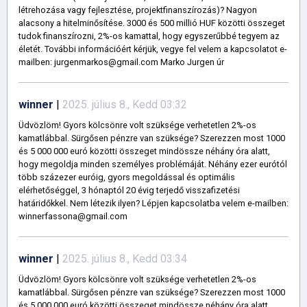
létrehozása vagy fejlesztése, projektfinanszírozás)? Nagyon
alacsony a hitelminősítése. 3000 és 500 millió HUF közötti összeget
tudok finanszírozni, 2%-os kamattal, hogy egyszerűbbé tegyem az
életét. További információért kérjük, vegye fel velem a kapcsolatot e-
mailben: jurgenmarkos@gmail.com Marko Jurgen úr
winner
|
2025. július 8., Kedd 03:32
Üdvözlöm! Gyors kölcsönre volt szüksége verhetetlen 2%-os
kamatlábbal. Sürgősen pénzre van szüksége? Szerezzen most 1000
és 5 000 000 euró közötti összeget mindössze néhány óra alatt,
hogy megoldja minden személyes problémáját. Néhány ezer eurótól
több százezer euróig, gyors megoldással és optimális
elérhetőséggel, 3 hónaptól 20 évig terjedő visszafizetési
határidőkkel. Nem létezik ilyen? Lépjen kapcsolatba velem e-mailben:
winnerfassona@gmail.com
winner
|
2025. július 8., Kedd 03:34
Üdvözlöm! Gyors kölcsönre volt szüksége verhetetlen 2%-os
kamatlábbal. Sürgősen pénzre van szüksége? Szerezzen most 1000
és 5 000 000 euró közötti összeget mindössze néhány óra alatt,