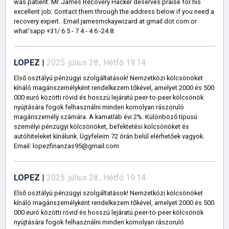
was patient. Mr. James Recovery Hacker deserves praise for his
excellent job. Contact them through the address below if you need a
recovery expert.. Email:jamesmckaywizard at gmail dot com or
what'sapp +31/ 6 5 - 7 4 - 4 6 -24.8.
LOPEZ
|
2025. július 28., Hétfő 19:14
Első osztályú pénzügyi szolgáltatások! Nemzetközi kölcsönöket
kínáló magánszemélyként rendelkezem tőkével, amelyet 2000 és 500
000 euró közötti rövid és hosszú lejáratú peer-to-peer kölcsönök
nyújtására fogok felhasználni minden komolyan rászoruló
magánszemély számára. A kamatláb évi 2%. Különböző típusú
személyi pénzügyi kölcsönöket, befektetési kölcsönöket és
autóhiteleket kínálunk. Ügyfeleim 72 órán belül elérhetőek vagyok.
Email: lopezfinanzas95@gmail.com
LOPEZ
|
2025. július 28., Hétfő 19:14
Első osztályú pénzügyi szolgáltatások! Nemzetközi kölcsönöket
kínáló magánszemélyként rendelkezem tőkével, amelyet 2000 és 500
000 euró közötti rövid és hosszú lejáratú peer-to-peer kölcsönök
nyújtására fogok felhasználni minden komolyan rászoruló