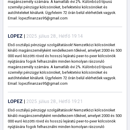
magánszemély számára. A kamatláb évi 2%. Különböző típusú
személyi pénzügyi kölcsönöket, befektetési kölcsönöket és
autóhiteleket kínálunk. Ügyfeleim 72 órán belül elérhetőek vagyok.
Email: lopezfinanzas95@gmail.com
LOPEZ
|
2025. július 28., Hétfő 19:14
Első osztályú pénzügyi szolgáltatások! Nemzetközi kölcsönöket
kínáló magánszemélyként rendelkezem tőkével, amelyet 2000 és 500
000 euró közötti rövid és hosszú lejáratú peer-to-peer kölcsönök
nyújtására fogok felhasználni minden komolyan rászoruló
magánszemély számára. A kamatláb évi 2%. Különböző típusú
személyi pénzügyi kölcsönöket, befektetési kölcsönöket és
autóhiteleket kínálunk. Ügyfeleim 72 órán belül elérhetőek vagyok.
Email: lopezfinanzas95@gmail.com
LOPEZ
|
2025. július 28., Hétfő 19:21
Első osztályú pénzügyi szolgáltatások! Nemzetközi kölcsönöket
kínáló magánszemélyként rendelkezem tőkével, amelyet 2000 és 500
000 euró közötti rövid és hosszú lejáratú peer-to-peer kölcsönök
nyújtására fogok felhasználni minden komolyan rászoruló