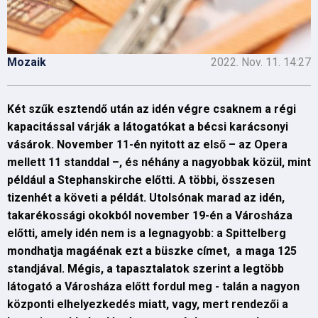
Mozaik
2022. Nov. 11. 14:27
Két szűk esztendő után az idén végre csaknem a régi
kapacitással várják a látogatókat a bécsi karácsonyi
vásárok. November 11-én nyitott az első – az Opera
mellett 11 standdal –, és néhány a nagyobbak közül, mint
például a Stephanskirche előtti. A többi, összesen
tizenhét a követi a példát. Utolsónak marad az idén,
takarékossági okokból november 19-én a Városháza
előtti, amely idén nem is a legnagyobb: a Spittelberg
mondhatja magáénak ezt a büszke címet, a maga 125
standjával. Mégis, a tapasztalatok szerint a legtöbb
látogató a Városháza előtt fordul meg - talán a nagyon
központi elhelyezkedés miatt, vagy, mert rendezői a