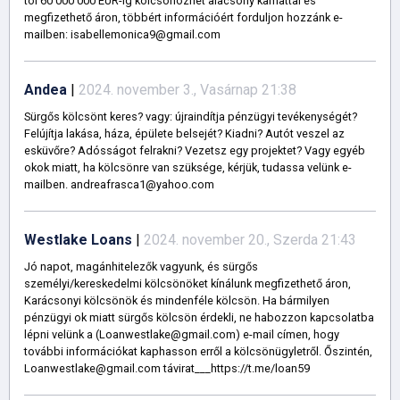
tól 60 000 000 EUR-ig kölcsönözhet alacsony kamattal és
megfizethető áron, többért információért forduljon hozzánk e-
mailben: isabellemonica9@gmail.com
Andea
|
2024. november 3., Vasárnap 21:38
Sürgős kölcsönt keres? vagy: újraindítja pénzügyi tevékenységét?
Felújítja lakása, háza, épülete belsejét? Kiadni? Autót veszel az
esküvőre? Adósságot felrakni? Vezetsz egy projektet? Vagy egyéb
okok miatt, ha kölcsönre van szüksége, kérjük, tudassa velünk e-
mailben. andreafrasca1@yahoo.com
Westlake Loans
|
2024. november 20., Szerda 21:43
Jó napot, magánhitelezők vagyunk, és sürgős
személyi/kereskedelmi kölcsönöket kínálunk megfizethető áron,
Karácsonyi kölcsönök és mindenféle kölcsön. Ha bármilyen
pénzügyi ok miatt sürgős kölcsön érdekli, ne habozzon kapcsolatba
lépni velünk a (Loanwestlake@gmail.com) e-mail címen, hogy
további információkat kaphasson erről a kölcsönügyletről. Őszintén,
Loanwestlake@gmail.com távirat___https://t.me/loan59