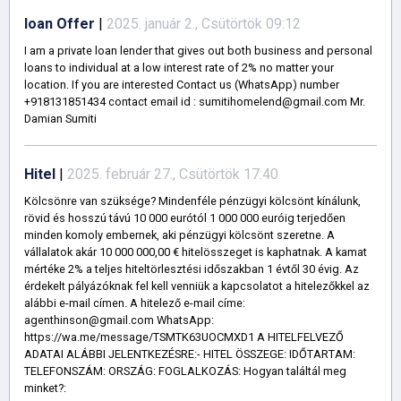
loan Offer
|
2025. január 2., Csütörtök 09:12
I am a private loan lender that gives out both business and personal
loans to individual at a low interest rate of 2% no matter your
location. If you are interested Contact us (WhatsApp) number
+918131851434 contact email id : sumitihomelend@gmail.com Mr.
Damian Sumiti
Hitel
|
2025. február 27., Csütörtök 17:40
Kölcsönre van szüksége? Mindenféle pénzügyi kölcsönt kínálunk,
rövid és hosszú távú 10 000 eurótól 1 000 000 euróig terjedően
minden komoly embernek, aki pénzügyi kölcsönt szeretne. A
vállalatok akár 10 000 000,00 € hitelösszeget is kaphatnak. A kamat
mértéke 2% a teljes hiteltörlesztési időszakban 1 évtől 30 évig. Az
érdekelt pályázóknak fel kell venniük a kapcsolatot a hitelezőkkel az
alábbi e-mail címen. A hitelező e-mail címe:
agenthinson@gmail.com WhatsApp:
https://wa.me/message/TSMTK63UOCMXD1 A HITELFELVEZŐ
ADATAI ALÁBBI JELENTKEZÉSRE:- HITEL ÖSSZEGE: IDŐTARTAM:
TELEFONSZÁM: ORSZÁG: FOGLALKOZÁS: Hogyan találtál meg
minket?: