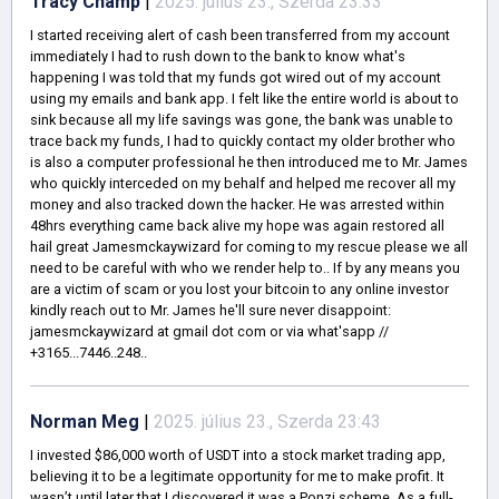
Tracy Champ
|
2025. július 23., Szerda 23:33
I started receiving alert of cash been transferred from my account
immediately I had to rush down to the bank to know what's
happening I was told that my funds got wired out of my account
using my emails and bank app. I felt like the entire world is about to
sink because all my life savings was gone, the bank was unable to
trace back my funds, I had to quickly contact my older brother who
is also a computer professional he then introduced me to Mr. James
who quickly interceded on my behalf and helped me recover all my
money and also tracked down the hacker. He was arrested within
48hrs everything came back alive my hope was again restored all
hail great Jamesmckaywizard for coming to my rescue please we all
need to be careful with who we render help to.. If by any means you
are a victim of scam or you lost your bitcoin to any online investor
kindly reach out to Mr. James he'll sure never disappoint:
jamesmckaywizard at gmail dot com or via what'sapp //
+3165...7446..248..
Norman Meg
|
2025. július 23., Szerda 23:43
I invested $86,000 worth of USDT into a stock market trading app,
believing it to be a legitimate opportunity for me to make profit. It
wasn’t until later that I discovered it was a Ponzi scheme. As a full-