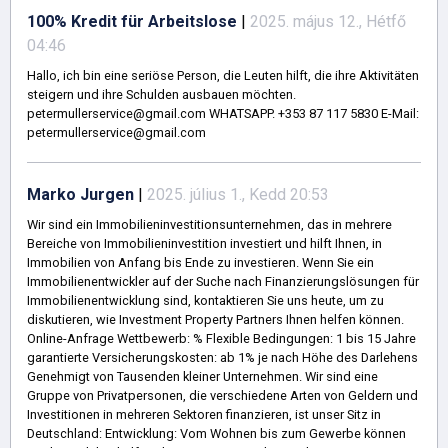
100% Kredit für Arbeitslose
|
2025. május 12., Hétfő
04:46
Hallo, ich bin eine seriöse Person, die Leuten hilft, die ihre Aktivitäten
steigern und ihre Schulden ausbauen möchten.
petermullerservice@gmail.com WHATSAPP. +353 87 117 5830 E-Mail:
petermullerservice@gmail.com
Marko Jurgen
|
2025. július 1., Kedd 20:53
Wir sind ein Immobilieninvestitionsunternehmen, das in mehrere
Bereiche von Immobilieninvestition investiert und hilft Ihnen, in
Immobilien von Anfang bis Ende zu investieren. Wenn Sie ein
Immobilienentwickler auf der Suche nach Finanzierungslösungen für
Immobilienentwicklung sind, kontaktieren Sie uns heute, um zu
diskutieren, wie Investment Property Partners Ihnen helfen können.
Online-Anfrage Wettbewerb: % Flexible Bedingungen: 1 bis 15 Jahre
garantierte Versicherungskosten: ab 1% je nach Höhe des Darlehens
Genehmigt von Tausenden kleiner Unternehmen. Wir sind eine
Gruppe von Privatpersonen, die verschiedene Arten von Geldern und
Investitionen in mehreren Sektoren finanzieren, ist unser Sitz in
Deutschland: Entwicklung: Vom Wohnen bis zum Gewerbe können