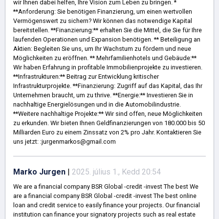
wir Ihnen dabei helfen, Ihre Vision zum Leben zu bringen. *
**Anforderung: Sie benötigen Finanzierung, um einen wertvollen
Vermögenswert zu sichern? Wir können das notwendige Kapital
bereitstellen. **Finanzierung:** erhalten Sie die Mittel, die Sie für Ihre
laufenden Operationen und Expansion benötigen. ** Beteiligung an
Aktien: Begleiten Sie uns, um Ihr Wachstum zu fördern und neue
Möglichkeiten zu eröffnen. ** Mehrfamilienhotels und Gebäude:**
Wir haben Erfahrung in profitable Immobilienprojekte zu investieren.
**Infrastrukturen:** Beitrag zur Entwicklung kritischer
Infrastrukturprojekte. **Finanzierung: Zugriff auf das Kapital, das Ihr
Unternehmen braucht, um zu thrive. **Energie:** Investieren Sie in
nachhaltige Energielösungen und in die Automobilindustrie.
**Weitere nachhaltige Projekte:** Wir sind offen, neue Möglichkeiten
zu erkunden. Wir bieten Ihnen Geldfinanzierungen von 180.000 bis 50
Milliarden Euro zu einem Zinssatz von 2% pro Jahr. Kontaktieren Sie
uns jetzt: :jurgenmarkos@gmail.com
Marko Jurgen
|
2025. július 1., Kedd 20:54
We are a financial company BSR Global -credit -invest The best We
are a financial company BSR Global -credit -invest The best online
loan and credit service to easily finance your projects. Our financial
institution can finance your signatory projects such as real estate