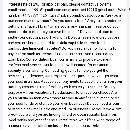
interest rate of 2%. For applications, please contact us by email:
email:mnobert1991@gmail.com email:mnobert1991@gmail.com Whats
number: +14377714426 https://nobertloan.blogspot.com/ Are you a
business man or woman?, Do you need a loan? Are you interested in
getting any type of loan? or are you in any financial mess or do you
need funds to start up your own business? Do you need loan to
settle your debt or pay off your bills Do you have a low credit score
and you are finding it hard to obtain capital loan from local
banks/other financial institutes? Do you need a loan or funding for
any reason such as: Personal Loan Business Loan Home Equity
Loan Debt Consolidation Loan our aims is to provide Excellent
Professional Service. Our loans are well insured for maximum
security is our priority, Our leading goal is to help you get the
services you deserve, Our program is the quickest way to get what
you need in a snap. Reduce your payments to ease the strain on your
monthly expenses. Gain flexibility with which you can use for any
purpose – from vacations, to education, to unique purchases Are
you a business man or woman? Are you in any financial mess or do
you need funds to start up your own business? Do you need a loan
to start a nice Small Scale and medium business? Do you have a low
credit score and you are finding it hard to obtain capital loan from
local banks and other financial institutes?. We offer a wide range of
financial services which includes: Personal Loans, Debt