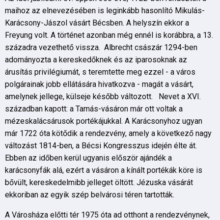
maihoz az elnevezésében is leginkább hasonlító Mikulás-
Karácsony-Jászol vásárt Bécsben. A helyszín ekkor a
Freyung volt. A történet azonban még ennél is korábbra, a 13.
századra vezethető vissza. Albrecht császár 1294-ben
adományozta a kereskedőknek és az iparosoknak az
árusítás privilégiumát, s teremtette meg ezzel - a város
polgárainak jobb ellátására hivatkozva - magát a vásárt,
amelynek jellege, külseje később változott. Nevet a XVI.
században kapott: a Tamás-vásáron már ott voltak a
mézeskalácsárusok portékájukkal. A Karácsonyhoz ugyan
már 1722 óta kötődik a rendezvény, amely a következő nagy
változást 1814-ben, a Bécsi Kongresszus idején élte át.
Ebben az időben kerül ugyanis először ajándék a
karácsonyfák alá, ezért a vásáron a kínált portékák köre is
bővült, kereskedelmibb jelleget öltött. Jézuska vásárát
ekkoriban az egyik szép belvárosi téren tartották.
A Városháza előtti tér 1975 óta ad otthont a rendezvénynek,