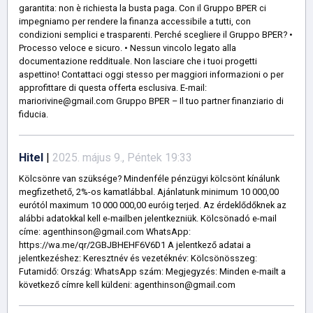
garantita: non è richiesta la busta paga. Con il Gruppo BPER ci
impegniamo per rendere la finanza accessibile a tutti, con
condizioni semplici e trasparenti. Perché scegliere il Gruppo BPER? •
Processo veloce e sicuro. • Nessun vincolo legato alla
documentazione reddituale. Non lasciare che i tuoi progetti
aspettino! Contattaci oggi stesso per maggiori informazioni o per
approfittare di questa offerta esclusiva. E-mail:
mariorivine@gmail.com Gruppo BPER – Il tuo partner finanziario di
fiducia.
Hitel
|
2025. május 9., Péntek 19:33
Kölcsönre van szüksége? Mindenféle pénzügyi kölcsönt kínálunk
megfizethető, 2%-os kamatlábbal. Ajánlatunk minimum 10 000,00
eurótól maximum 10 000 000,00 euróig terjed. Az érdeklődőknek az
alábbi adatokkal kell e-mailben jelentkezniük. Kölcsönadó e-mail
címe: agenthinson@gmail.com WhatsApp:
https://wa.me/qr/2GBJBHEHF6V6D1 A jelentkező adatai a
jelentkezéshez: Keresztnév és vezetéknév: Kölcsönösszeg:
Futamidő: Ország: WhatsApp szám: Megjegyzés: Minden e-mailt a
következő címre kell küldeni: agenthinson@gmail.com