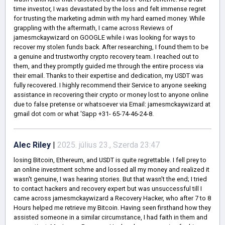
time investor, I was devastated by the loss and felt immense regret
for trusting the marketing admin with my hard earned money. While
grappling with the aftermath, I came across Reviews of
jamesmckaywizard on GOOGLE while i was looking for ways to
recover my stolen funds back. After researching, I found them to be
a genuine and trustworthy crypto recovery team. I reached out to
them, and they promptly guided me through the entire process via
their email. Thanks to their expertise and dedication, my USDT was
fully recovered. I highly recommend their Service to anyone seeking
assistance in recovering their crypto or money lost to anyone online
due to false pretense or whatsoever via Email: jamesmckaywizard at
gmail dot com or what 'Sapp +31- 65-74-46-24-8.
Alec Riley
|
2025. július 23., Szerda 23:47
losing Bitcoin, Ethereum, and USDT is quite regrettable. I fell prey to
an online investment schme and lossed all my money and realized it
wasn't genuine, I was hearing stories. But that wasn't the end; I tried
to contact hackers and recovery expert but was unsuccessful till I
came across jamesmckaywizard a Recovery Hacker, who after 7 to 8
Hours helped me retrieve my Bitcoin. Having seen firsthand how they
assisted someone in a similar circumstance, I had faith in them and