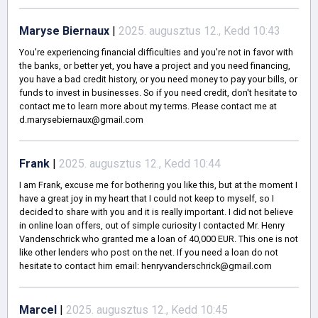
Maryse Biernaux
|
2025. augusztus 12., Kedd 10:43
You're experiencing financial difficulties and you're not in favor with
the banks, or better yet, you have a project and you need financing,
you have a bad credit history, or you need money to pay your bills, or
funds to invest in businesses. So if you need credit, don't hesitate to
contact me to learn more about my terms. Please contact me at
d.marysebiernaux@gmail.com
Frank
|
2025. augusztus 12., Kedd 10:44
I am Frank, excuse me for bothering you like this, but at the moment I
have a great joy in my heart that I could not keep to myself, so I
decided to share with you and it is really important. I did not believe
in online loan offers, out of simple curiosity I contacted Mr. Henry
Vandenschrick who granted me a loan of 40,000 EUR. This one is not
like other lenders who post on the net. If you need a loan do not
hesitate to contact him email: henryvanderschrick@gmail.com
Marcel
|
2025. augusztus 12., Kedd 10:45