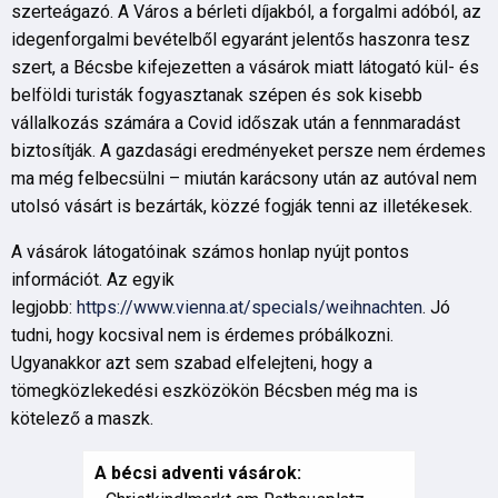
szerteágazó. A Város a bérleti díjakból, a forgalmi adóból, az
idegenforgalmi bevételből egyaránt jelentős haszonra tesz
szert, a Bécsbe kifejezetten a vásárok miatt látogató kül- és
belföldi turisták fogyasztanak szépen és sok kisebb
vállalkozás számára a Covid időszak után a fennmaradást
biztosítják. A gazdasági eredményeket persze nem érdemes
ma még felbecsülni – miután karácsony után az autóval nem
utolsó vásárt is bezárták, közzé fogják tenni az illetékesek.
A vásárok látogatóinak számos honlap nyújt pontos
információt. Az egyik
legjobb:
https://www.vienna.at/specials/weihnachten
. Jó
tudni, hogy kocsival nem is érdemes próbálkozni.
Ugyanakkor azt sem szabad elfelejteni, hogy a
tömegközlekedési eszközökön Bécsben még ma is
kötelező a maszk.
A bécsi adventi vásárok: