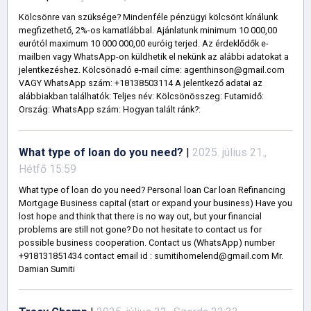
Kölcsönre van szüksége? Mindenféle pénzügyi kölcsönt kínálunk
megfizethető, 2%-os kamatlábbal. Ajánlatunk minimum 10 000,00
eurótól maximum 10 000 000,00 euróig terjed. Az érdeklődők e-
mailben vagy WhatsApp-on küldhetik el nekünk az alábbi adatokat a
jelentkezéshez. Kölcsönadó e-mail címe: agenthinson@gmail.com
VAGY WhatsApp szám: +18138503114 A jelentkező adatai az
alábbiakban találhatók: Teljes név: Kölcsönösszeg: Futamidő:
Ország: WhatsApp szám: Hogyan talált ránk?:
What type of loan do you need?
|
2025. július 21.,
Hétfő 15:59
What type of loan do you need? Personal loan Car loan Refinancing
Mortgage Business capital (start or expand your business) Have you
lost hope and think that there is no way out, but your financial
problems are still not gone? Do not hesitate to contact us for
possible business cooperation. Contact us (WhatsApp) number
+918131851434 contact email id : sumitihomelend@gmail.com Mr.
Damian Sumiti