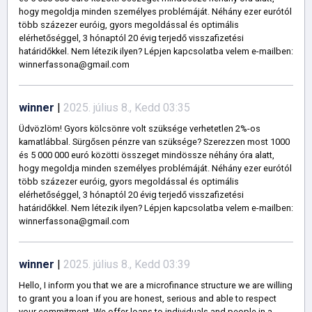
hogy megoldja minden személyes problémáját. Néhány ezer eurótól
több százezer euróig, gyors megoldással és optimális
elérhetőséggel, 3 hónaptól 20 évig terjedő visszafizetési
határidőkkel. Nem létezik ilyen? Lépjen kapcsolatba velem e-mailben:
winnerfassona@gmail.com
winner
|
2025. július 8., Kedd 03:35
Üdvözlöm! Gyors kölcsönre volt szüksége verhetetlen 2%-os
kamatlábbal. Sürgősen pénzre van szüksége? Szerezzen most 1000
és 5 000 000 euró közötti összeget mindössze néhány óra alatt,
hogy megoldja minden személyes problémáját. Néhány ezer eurótól
több százezer euróig, gyors megoldással és optimális
elérhetőséggel, 3 hónaptól 20 évig terjedő visszafizetési
határidőkkel. Nem létezik ilyen? Lépjen kapcsolatba velem e-mailben:
winnerfassona@gmail.com
winner
|
2025. július 8., Kedd 03:39
Hello, I inform you that we are a microfinance structure we are willing
to grant you a loan if you are honest, serious and able to respect
your commitment. We offer loans to individuals and people in a