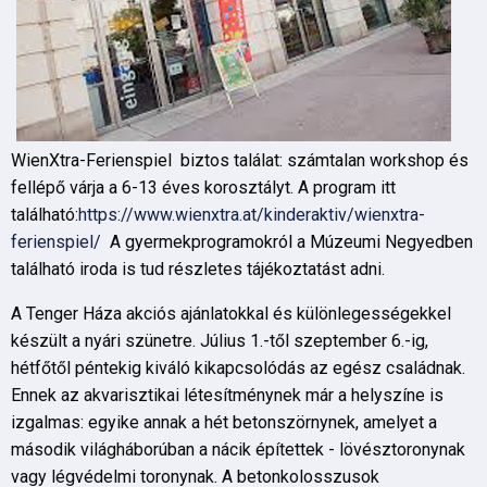
WienXtra-Ferienspiel biztos találat: számtalan workshop és
fellépő várja a 6-13 éves korosztályt. A program itt
található:
https://www.wienxtra.at/kinderaktiv/wienxtra-
ferienspiel/
A gyermekprogramokról a Múzeumi Negyedben
található iroda is tud részletes tájékoztatást adni.
A Tenger Háza akciós ajánlatokkal és különlegességekkel
készült a nyári szünetre. Július 1.-től szeptember 6.-ig,
hétfőtől péntekig kiváló kikapcsolódás az egész családnak.
Ennek az akvarisztikai létesítménynek már a helyszíne is
izgalmas: egyike annak a hét betonszörnynek, amelyet a
második világháborúban a nácik építettek - lövésztoronynak
vagy légvédelmi toronynak. A betonkolosszusok