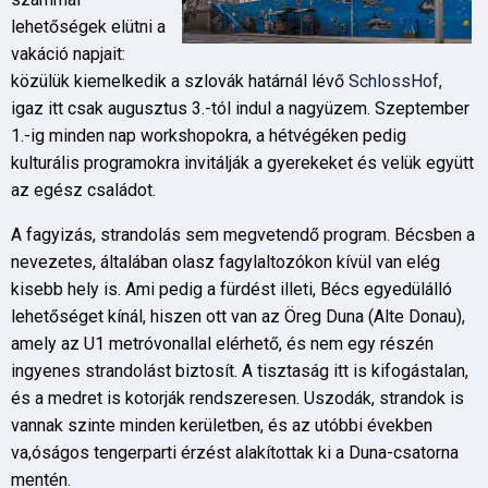
lehetőségek elütni a
vakáció napjait:
közülük kiemelkedik a szlovák határnál lévő
SchlossHof,
igaz itt csak augusztus 3.-tól indul a nagyüzem. Szeptember
1.-ig minden nap workshopokra, a hétvégéken pedig
kulturális programokra invitálják a gyerekeket és velük együtt
az egész családot.
A fagyizás, strandolás sem megvetendő program. Bécsben a
nevezetes, általában olasz fagylaltozókon kívül van elég
kisebb hely is. Ami pedig a fürdést illeti, Bécs egyedülálló
lehetőséget kínál, hiszen ott van az Öreg Duna (Alte Donau),
amely az U1 metróvonallal elérhető, és nem egy részén
ingyenes strandolást biztosít. A tisztaság itt is kifogástalan,
és a medret is kotorják rendszeresen. Uszodák, strandok is
vannak szinte minden kerületben, és az utóbbi években
va,óságos tengerparti érzést alakítottak ki a Duna-csatorna
mentén.