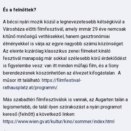
És a felnőttek?
A bécsi nyári mozik közül a legnevezetesebb kétségkívül a
Városháza előtti filmfesztivál, amely immár 29 éve nemcsak
kitűnő minőségű vetítésekkel, hanem gasztronómiai
élményekkel is várja az egyre nagyobb számú közönséget.
Az eleinte kizárólag klasszikus zenei filmeket kínáló
fesztivál manapság már sokkal szélesebb körű érdeklődést
is figyelembe vesz: van itt minden műfajú film, és a Sony
berendezésnek köszönhetően az élvezet kifogástalan. A
műsor itt található:
https://filmfestival-
rathausplatz.at/programm/.
Más szabadtéri filmfesztiválok is vannak, az Augarten talán a
legismertebb, de talál ilyen szórakozást a nyári programot
kereső (felnőtt) a következő linken:
https://www.wien.gv.at/kultur/kino/sommer/index.html