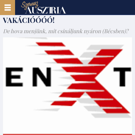
VAKÁCIÓÓÓÓ!
De hova menjünk, mit csináljunk nyáron (Bécsben)?