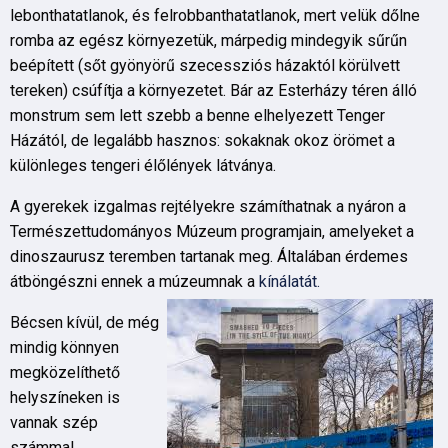
lebonthatatlanok, és felrobbanthatatlanok, mert velük dőlne
romba az egész környezetük, márpedig mindegyik sűrűn
beépített (sőt gyönyörű szecessziós házaktól körülvett
tereken) csúfítja a környezetet. Bár az Esterházy téren álló
monstrum sem lett szebb a benne elhelyezett Tenger
Házától, de legalább hasznos: sokaknak okoz örömet a
különleges tengeri élőlények látványa.
A gyerekek izgalmas rejtélyekre számíthatnak a nyáron a
Természettudományos Múzeum programjain, amelyeket a
dinoszaurusz teremben tartanak meg. Általában érdemes
átböngészni ennek a múzeumnak a
kínálatát.
Bécsen kívül, de még
mindig könnyen
megközelíthető
helyszíneken is
vannak szép
számmal