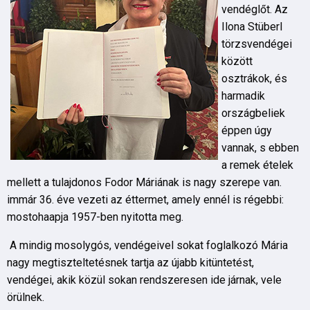
vendéglőt. Az
Ilona Stüberl
törzsvendégei
között
osztrákok, és
harmadik
országbeliek
éppen úgy
vannak, s ebben
a remek ételek
mellett a tulajdonos Fodor Máriának is nagy szerepe van.
immár 36. éve vezeti az éttermet, amely ennél is régebbi:
mostohaapja 1957-ben nyitotta meg.
A mindig mosolygós, vendégeivel sokat foglalkozó Mária
nagy megtiszteltetésnek tartja az újabb kitüntetést,
vendégei, akik közül sokan rendszeresen ide járnak, vele
örülnek.