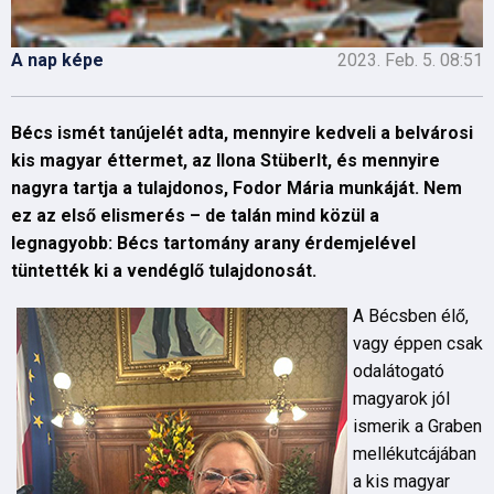
A nap képe
2023. Feb. 5. 08:51
Bécs ismét tanújelét adta, mennyire kedveli a belvárosi
kis magyar éttermet, az Ilona Stüberlt, és mennyire
nagyra tartja a tulajdonos, Fodor Mária munkáját. Nem
ez az első elismerés – de talán mind közül a
legnagyobb: Bécs tartomány arany érdemjelével
tüntették ki a vendéglő tulajdonosát.
A Bécsben élő,
vagy éppen csak
odalátogató
magyarok jól
ismerik a Graben
mellékutcájában
a kis magyar