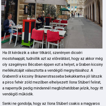
Ha őt kérdezik a siker titkáról, szerényen dicséri
mostohaapját, tudniillik azt az előrelátást, hogy az akkor még
oly szegényes Bécsben éppen ezt a helyet, a Graben kicsiny
mellékutcáját választotta a vendéglő megnyitásához. A
Grabenről a kicsiny Bräunerstrasseba bekukkantva jól látszik
a piros fehér zöld mezőben elhelyezett Ilona Stüberl felirat,
a napernyők pedig mindennél megbízhatóbban jelzik, hogy itt
vendéglő működik.
Senki ne gondolja, hogy az Ilona Stüberl csakis a magyaros