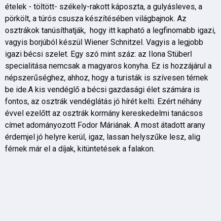
ételek - töltött- székely-rakott káposzta, a gulyásleves, a
pörkölt, a túrós csusza készítésében világbajnok. Az
osztrákok tanúsíthatják, hogy itt kapható a legfinomabb igazi,
vagyis borjúból készül Wiener Schnitzel. Vagyis a legjobb
igazi bécsi szelet. Egy szó mint száz: az Ilona Stüberl
specialitása nemcsak a magyaros konyha. Ez is hozzájárul a
népszerűséghez, ahhoz, hogy a turisták is szívesen térnek
be ide.A kis vendéglő a bécsi gazdasági élet számára is
fontos, az osztrák vendéglátás jó hírét kelti. Ezért néhány
évvel ezelőtt az osztrák kormány kereskedelmi tanácsos
címet adományozott Fodor Máriának. A most átadott arany
érdemjel jó helyre kerül, igaz, lassan helyszűke lesz, alig
férnek már el a díjak, kitüntetések a falakon.