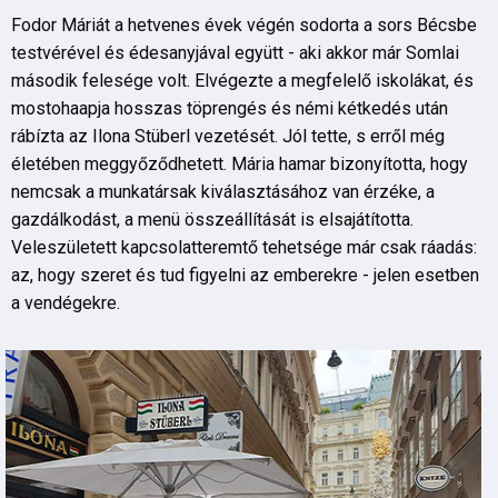
Fodor Máriát a hetvenes évek végén sodorta a sors Bécsbe
testvérével és édesanyjával együtt - aki akkor már Somlai
második felesége volt. Elvégezte a megfelelő iskolákat, és
mostohaapja hosszas töprengés és némi kétkedés után
rábízta az Ilona Stüberl vezetését. Jól tette, s erről még
életében meggyőződhetett. Mária hamar bizonyította, hogy
nemcsak a munkatársak kiválasztásához van érzéke, a
gazdálkodást, a menü összeállítását is elsajátította.
Veleszületett kapcsolatteremtő tehetsége már csak ráadás:
az, hogy szeret és tud figyelni az emberekre - jelen esetben
a vendégekre.