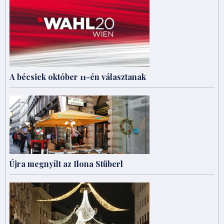
A bécsiek október 11-én választanak
Újra megnyílt az Ilona Stüberl