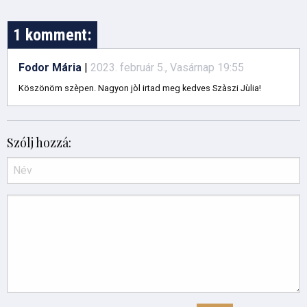
1 komment:
Fodor Mária
|
2023. február 5., Vasárnap 19:55
Köszönöm szèpen. Nagyon jòl irtad meg kedves Szàszi Jùlia!
Szólj hozzá: