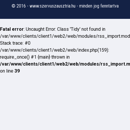
© 2016 - www.szervuszausztria.hu - minden jog fenntartva
Fatal error
: Uncaught Error: Class 'Tidy' not found in
/var/www/clients/client1/web2/web/modules/rss_import.mod
Stack trace: #0
/var/www/clients/client1/web2/web/index.php(159):
require_once() #1 {main} thrown in
/var/www/clients/client1/web2/web/modules/rss_import.
on line
39