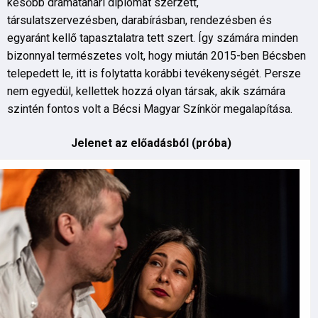
később drámatanári diplomát szerzett,
társulatszervezésben, darabírásban, rendezésben és
egyaránt kellő tapasztalatra tett szert. Így számára minden
bizonnyal természetes volt, hogy miután 2015-ben Bécsben
telepedett le, itt is folytatta korábbi tevékenységét. Persze
nem egyedül, kellettek hozzá olyan társak, akik számára
szintén fontos volt a Bécsi Magyar Színkör megalapítása.
Jelenet az előadásból (próba)