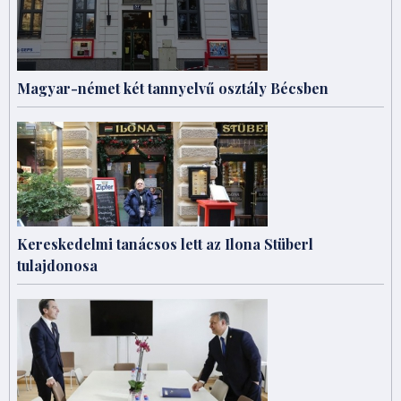
Magyar-német két tannyelvű osztály Bécsben
Kereskedelmi tanácsos lett az Ilona Stüberl
tulajdonosa