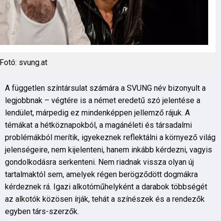
Fotó: svung.at
A független színtársulat számára a SVUNG név bizonyult a
legjobbnak – végtére is a német eredetű szó jelentése a
lendület, márpedig ez mindenképpen jellemző rájuk. A
témákat a hétköznapokból, a magánéleti és társadalmi
problémákból merítik, igyekeznek reflektálni a környező világ
jelenségeire, nem kijelenteni, hanem inkább kérdezni, vagyis
gondolkodásra serkenteni. Nem riadnak vissza olyan új
tartalmaktól sem, amelyek régen berögződött dogmákra
kérdeznek rá. Igazi alkotóműhelyként a darabok többségét
az alkotók közösen írják, tehát a színészek és a rendezők
egyben társ-szerzők.