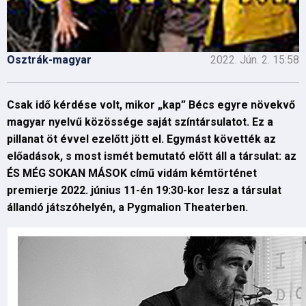
Osztrák-magyar
2022. Jún. 2. 15:58
Csak idő kérdése volt, mikor „kap” Bécs egyre növekvő
magyar nyelvű közössége saját színtársulatot. Ez a
pillanat öt évvel ezelőtt jött el. Egymást követték az
előadások, s most ismét bemutató előtt áll a társulat: az
ÉS MÉG SOKAN MÁSOK című vidám kémtörténet
premierje 2022. június 11-én 19:30-kor lesz a társulat
állandó játszóhelyén, a Pygmalion Theaterben.