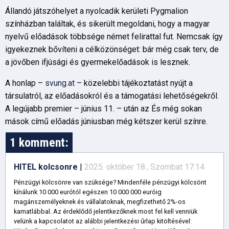
Állandó játszóhelyet a nyolcadik kerületi Pygmalion
színházban találtak, és sikerült megoldani, hogy a magyar
nyelvű előadások többsége német felirattal fut. Nemcsak így
igyekeznek bővíteni a célközönséget: bár még csak terv, de
a jövőben ifjúsági és gyermekelőadások is lesznek.
A honlap –
svung.at
– közelebbi tájékoztatást nyújt a
társulatról, az előadásokról és a támogatási lehetőségekről.
A legújabb premier – június 11. – után az És még sokan
mások című előadás júniusban még kétszer kerül színre.
1 komment:
HITEL kolcsonre
|
2025. október 18., Szombat 17:14
Pénzügyi kölcsönre van szüksége? Mindenféle pénzügyi kölcsönt
kínálunk 10 000 eurótól egészen 10 000 000 euróig
magánszemélyeknek és vállalatoknak, megfizethető 2%-os
kamatlábbal. Az érdeklődő jelentkezőknek most fel kell venniük
velünk a kapcsolatot az alábbi jelentkezési űrlap kitöltésével: