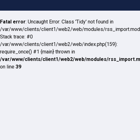
Fatal error
: Uncaught Error: Class 'Tidy' not found in
/var/www/clients/client1/web2/web/modules/rss_import.mod
Stack trace: #0
/var/www/clients/client1/web2/web/index.php(159):
require_once() #1 {main} thrown in
/var/www/clients/client1/web2/web/modules/rss_import.
on line
39