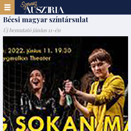
Bécsi magyar színtársulat
Új bemutató június 11-én