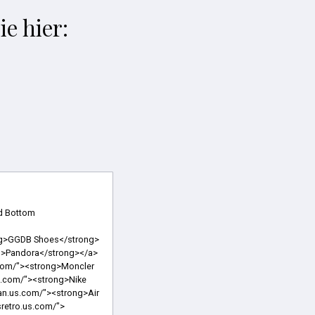
e hier:
.co/"><strong>Yeezy Shoes</strong></a> <a href="https://www.goldengoosesales.us.com/"><strong>Golden Goose Sneakers Sale</strong></a> <a href="https://www.newjordansshoes.us.com/"><strong>New Jordans 2021</strong></a> <a href="https://www.balenciagas.us.org/"><strong>Balenciaga Shoes</strong></a> <a href="https://www.ggdbsneakers.us.com/"><strong>GGDB Sneakers</strong></a> <a href="https://www.monclerstoreoutlet.us.com/"><strong>Moncler Outlet Store</strong></a> <a href="https://www.pandoracanadajewelry.ca/"><strong>Pandora Jewelry</strong></a> <a href="https://www.yeezy.us.org/"><strong