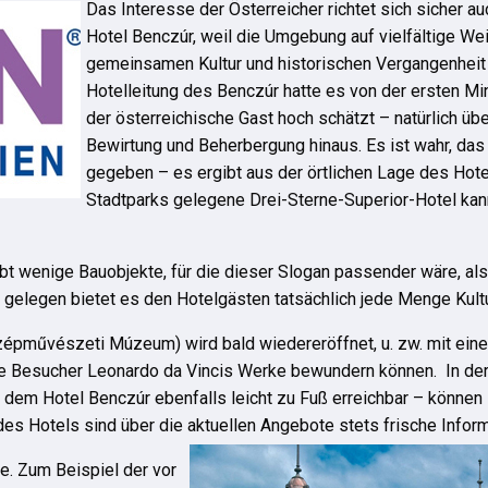
Das Interesse der Österreicher richtet sich sicher a
Hotel Benczúr, weil die Umgebung auf vielfältige We
gemeinsamen Kultur und historischen Vergangenheit 
Hotelleitung des Benczúr hatte es von der ersten Mi
der österreichische Gast hoch schätzt – natürlich übe
Bewirtung und Beherbergung hinaus. Es ist wahr, das 
gegeben – es ergibt aus der örtlichen Lage des Hot
Stadtparks gelegene Drei-Sterne-Superior-Hotel kan
 gibt wenige Bauobjekte, für die dieser Slogan passender wäre, al
 gelegen bietet es den Hotelgästen tatsächlich jede Menge Kult
pművészeti Múzeum) wird bald wiedereröffnet, u. zw. mit eine
ie Besucher Leonardo da Vincis Werke bewundern können. In de
em Hotel Benczúr ebenfalls leicht zu Fuß erreichbar – können
es Hotels sind über die aktuellen Angebote stets frische Inform
e. Zum Beispiel der vor