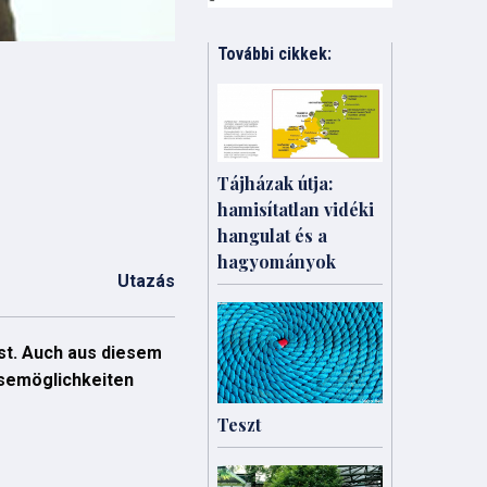
További cikkek:
Tájházak útja:
hamisítatlan vidéki
hangulat és a
hagyományok
Utazás
sst. Auch aus diesem
isemöglichkeiten
Teszt