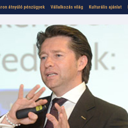
ron átnyúló pénzügyek
Vállalkozás világ
Kulturális ajánlat