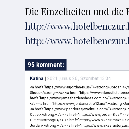
Die Einzelheiten und die 
http://www.hotelbenczur.
http://www.hotelbenczur.
95 komment:
Katina
|
2021. június 26., Szombat 13:34
<a href="https://www.airjordan4s.us/"><strong>Jordan 4</strong></a> <a href="https://www.redbottomslouboutin.us.org/"><strong>Red Bottom Shoes</strong></a> <a href="https://www.nikeoutletstoresonlineshopping.us.com/"><strong>Nike Outlet Store Online</strong></a> <a href="https://www.jameshardenshoes.com.co/"><strong>Harden vol 1</strong></a> <a href="https://www.ggdbshoes.us.com/"><strong>GGDB Shoes</strong></a> <a href="https://www.jordansretro12.us/"><strong>Jordan Retro 12</strong></a> <a href="https://www.pandoraonline.us/"><strong>Pandora</strong></a> <a href="https://www.pandorasjewelry.us.com/"><strong>Pandora Jewelry</strong></a> <a href="https://www.jacketsmoncleroutlet.us.com/"><strong>Moncler Outlet</strong></a> <a href="https://www.jordan-8.us/"><strong>Jordan 8</strong></a> <a href="https://www.nikeshoesoutletfactory.us.com/"><strong>Nike Outlet</strong></a> <a href="https://www.nikeair-maxs.us.com/"><strong>Cheap Air Max</strong></a> <a href="https://www.nikeairjordan.us.com/"><strong>Air Jordan</strong></a> <a href="https://www.nikesfactory.us.com/"><strong>Nike Factory</strong></a> <a href="https://www.jordanshoesretro.us.com/"><strong>Jordan Shoes</strong></a> <a href="https://www.jordan14.us.com/"><strong>Jordan 14</strong></a> <a href="https://www.moncler-outletjackets.us.com/"><strong>Moncler Jackets</strong></a> <a href="https://www.jordans-4.us/"><strong>Jordans 4</strong></a> <a href="https://www.jordansneakerss.us/"><strong>Air Jordan Sneakers</strong></a> <a href="https://www.goldengooseoutletfactory.us.com/"><strong>Golden Goose Outlets</strong></a> <a href="https://www.huarachesnike.us.com/"><strong>Nike Huarache</strong></a> <a href="https://www.airmax270.us.org/"><strong>Air Max 270</strong></a> <a href="https://www.jordans11.us.com/"><strong>Jordan 11</strong></a> <a href="https://www.fjallraven-kanken.us.com/"><strong>Fjallraven Kanken</strong></a> <a href="https://www.outletnikestore.us.com/"><strong>Nike Outlet Online</strong></a> <a href="https://www.jordan-4.us.com/"><strong>Jordan 4</strong></a> <a href="https://www.jordan-retro6.us/"><strong>Jordan 6 Retro</strong></a> <a href="https://www.pandorascharms.us.com/"><strong>Pandora Charms Outlet</strong></a> <a href="https://www.outletgoldengoose.us.com/"><strong>Golden Goose Sneakers Outlet</strong></a> <a href="https://www.yeezyonline.us.com/"><strong>Yeezy</strong></a> <a href="https://www.mensnikeshoes.us.com/"><strong>Mens Nike</strong></a> <a href="https://www.jordans-11.us/"><strong>Jordans 11</strong></a> <a href="https://www.monclervest.us.com/"><strong>Men Moncler Vest</strong></a> <a href="https://www.nike-airmax2018.us.com/"><strong>Air Max 2018</strong></a> <a href="https://www.jordan13s.us/"><strong>Jordan 13</strong></a> <a href="https://www.balenciagatriples.us.org/"><strong>Triple S Balenciaga</strong></a> <a href="https://www.jordan12retros.us/"><strong>Jordan 12 Retro</strong></a> <a href="https://www.jamesharden-shoes.us.org/"><strong>James Harden Shoes</strong></a> <a href="https://www.retro-jordans.us/"><strong>Retro Jordans</strong></a> <a href="https://www.adidasyeezysshoes.us.com/"><strong>Yeezy Shoes</strong></a> <a href="https://www.airjordan11s.us.com/"><strong>Air Jordan 11</strong></a> <a href="https://www.airforceoneshoes.us.com/"><strong>Nike Air Force One</strong></a> <a href="http://www.pandorarings.us.com/"><strong>Pandora Ring</strong></a> <a href="https://www.airmax-95.us.com/"><strong>Air Max 95</strong></a> <a href="https://www.airjordan5.us/"><strong>Air Jordan 5 Retro</strong></a> <a href="https://www.jordans5.us/"><strong>Jordan 5s</strong></a> <a href="https://www.kyrieirving-shoes.us.org/"><strong>Kyrie Irving Shoes</strong></a> <a href="https://www.jordanscheapshoes.us/"><strong>Cheap Jordans For Sale</strong></a> <a href="https://www.air-jordansneakers.us/"><strong>Air Jordan</strong></a> <a href="https://www.jordan11ssneakers.us/"><strong>Air Jordan 11s</strong></a> <a href="https://www.nmds.us.com/"><strong>Adidas NMD</strong></a> <a href="https://www.nike--shoes.us.com/"><strong