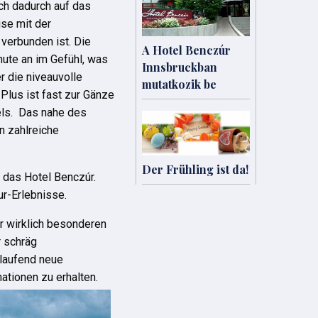
uch dadurch auf das
ise mit der
verbunden ist. Die
A Hotel Benczúr
nute an im Gefühl, was
Innsbruckban
r die niveauvolle
mutatkozik be
Plus ist fast zur Gänze
els. Das nahe des
n zahlreiche
Der Frühling ist da!
s das Hotel Benczúr.
ur-Erlebnisse.
r wirklich besonderen
r schräg
 laufend neue
ationen zu erhalten.