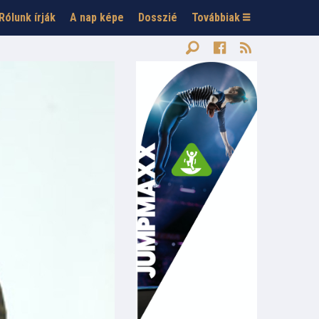
Rólunk írják
A nap képe
Dosszié
Továbbiak