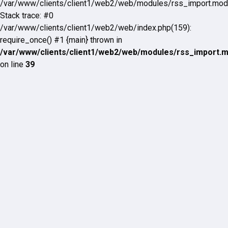
/var/www/clients/client1/web2/web/modules/rss_import.mod
Stack trace: #0
/var/www/clients/client1/web2/web/index.php(159):
require_once() #1 {main} thrown in
/var/www/clients/client1/web2/web/modules/rss_import.
on line
39