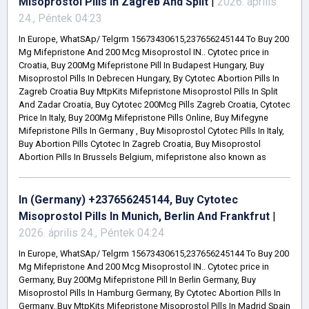
Misoprostol Pills In Zagreb And Split
|
2026. április
24., Péntek 04:23
In Europe, WhatSAp/ Telgrm 15673430615,237656245144 To Buy 200
Mg Mifepristone And 200 Mcg Misoprostol IN.. Cytotec price in
Croatia, Buy 200Mg Mifepristone Pill In Budapest Hungary, Buy
Misoprostol Pills In Debrecen Hungary, By Cytotec Abortion Pills In
Zagreb Croatia Buy MtpKits Mifepristone Misoprostol Pills In Split
And Zadar Croatia, Buy Cytotec 200Mcg Pills Zagreb Croatia, Cytotec
Price In Italy, Buy 200Mg Mifepristone Pills Online, Buy Mifegyne
Mifepristone Pills In Germany , Buy Misoprostol Cytotec Pills In Italy,
Buy Abortion Pills Cytotec In Zagreb Croatia, Buy Misoprostol
Abortion Pills In Brussels Belgium, mifepristone also known as
In (Germany) +237656245144, Buy Cytotec
Misoprostol Pills In Munich, Berlin And Frankfrut
|
2026. április 24., Péntek 04:24
In Europe, WhatSAp/ Telgrm 15673430615,237656245144 To Buy 200
Mg Mifepristone And 200 Mcg Misoprostol IN.. Cytotec price in
Germany, Buy 200Mg Mifepristone Pill In Berlin Germany, Buy
Misoprostol Pills In Hamburg Germany, By Cytotec Abortion Pills In
Germany. Buy MtpKits Mifepristone Misoprostol Pills In Madrid Spain