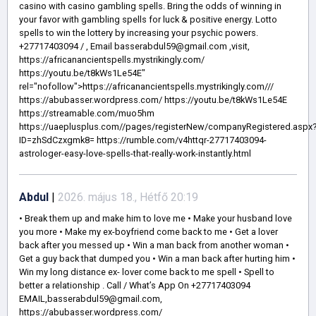
casino with casino gambling spells. Bring the odds of winning in
your favor with gambling spells for luck & positive energy. Lotto
spells to win the lottery by increasing your psychic powers.
+27717403094 / , Email basserabdul59@gmail.com ,visit,
https://africanancientspells.mystrikingly.com/
https://youtu.be/t8kWs1Le54E"
rel="nofollow">https://africanancientspells.mystrikingly.com///
https://abubasser.wordpress.com/ https://youtu.be/t8kWs1Le54E
https://streamable.com/muo5hm
https://uaeplusplus.com//pages/registerNew/companyRegistered.aspx
ID=zhSdCzxgmk8= https://rumble.com/v4httqr-27717403094-
astrologer-easy-love-spells-that-really-work-instantly.html
Abdul
|
2026. május 18., Hétfő 20:19
• Break them up and make him to love me • Make your husband love
you more • Make my ex-boyfriend come back to me • Get a lover
back after you messed up • Win a man back from another woman •
Get a guy back that dumped you • Win a man back after hurting him •
Win my long distance ex- lover come back to me spell • Spell to
better a relationship . Call / What’s App On +27717403094
EMAIL,basserabdul59@gmail.com,
https://abubasser.wordpress.com/