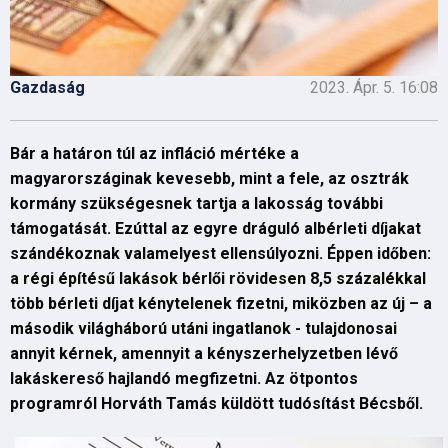
Gazdaság
2023. Ápr. 5. 16:08
Bár a határon túl az infláció mértéke a
magyarországinak kevesebb, mint a fele, az osztrák
kormány szükségesnek tartja a lakosság további
támogatását. Ezúttal az egyre dráguló albérleti díjakat
szándékoznak valamelyest ellensúlyozni. Éppen időben:
a régi építésű lakások bérlői rövidesen 8,5 százalékkal
több bérleti díjat kénytelenek fizetni, miközben az új – a
második világháború utáni ingatlanok - tulajdonosai
annyit kérnek, amennyit a kényszerhelyzetben lévő
lakáskereső hajlandó megfizetni. Az ötpontos
programról Horváth Tamás küldött tudósítást Bécsből.