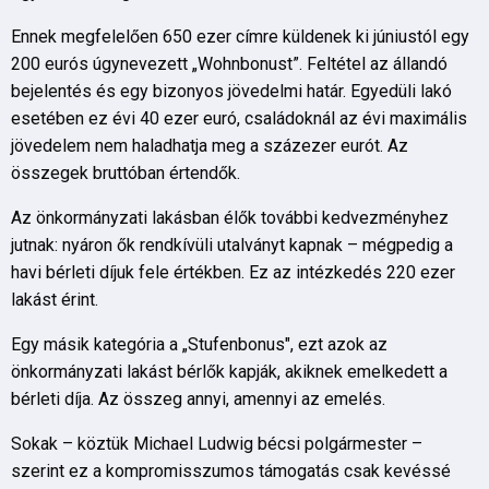
Ennek megfelelően 650 ezer címre küldenek ki júniustól egy
200 eurós úgynevezett „Wohnbonust”. Feltétel az állandó
bejelentés és egy bizonyos jövedelmi határ. Egyedüli lakó
esetében ez évi 40 ezer euró, családoknál az évi maximális
jövedelem nem haladhatja meg a százezer eurót. Az
összegek bruttóban értendők.
Az önkormányzati lakásban élők további kedvezményhez
jutnak: nyáron ők rendkívüli utalványt kapnak – mégpedig a
havi bérleti díjuk fele értékben. Ez az intézkedés 220 ezer
lakást érint.
Egy másik kategória a „Stufenbonus", ezt azok az
önkormányzati lakást bérlők kapják, akiknek emelkedett a
bérleti díja. Az összeg annyi, amennyi az emelés.
Sokak – köztük Michael Ludwig bécsi polgármester –
szerint ez a kompromisszumos támogatás csak kevéssé