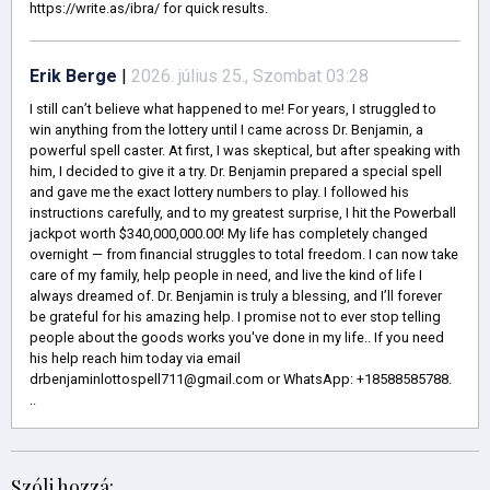
https://write.as/ibra/ for quick results.
Erik Berge
|
2026. július 25., Szombat 03:28
I still can’t believe what happened to me! For years, I struggled to
win anything from the lottery until I came across Dr. Benjamin, a
powerful spell caster. At first, I was skeptical, but after speaking with
him, I decided to give it a try. Dr. Benjamin prepared a special spell
and gave me the exact lottery numbers to play. I followed his
instructions carefully, and to my greatest surprise, I hit the Powerball
jackpot worth $340,000,000.00! My life has completely changed
overnight — from financial struggles to total freedom. I can now take
care of my family, help people in need, and live the kind of life I
always dreamed of. Dr. Benjamin is truly a blessing, and I’ll forever
be grateful for his amazing help. I promise not to ever stop telling
people about the goods works you've done in my life.. If you need
his help reach him today via email
drbenjaminlottospell711@gmail.com or WhatsApp: +18588585788.
..
Szólj hozzá: