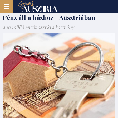
Pénz áll a házhoz - Ausztriában
200 millió eurót oszt ki a kormány