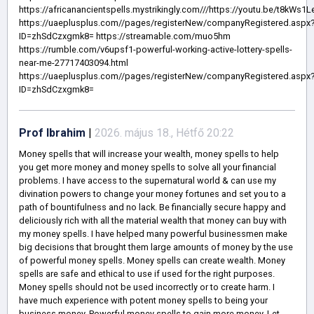
https://africanancientspells.mystrikingly.com///https://youtu.be/t8kWs1
https://uaeplusplus.com//pages/registerNew/companyRegistered.aspx
ID=zhSdCzxgmk8= https://streamable.com/muo5hm
https://rumble.com/v6upsf1-powerful-working-active-lottery-spells-
near-me-27717403094.html
https://uaeplusplus.com//pages/registerNew/companyRegistered.aspx
ID=zhSdCzxgmk8=
Prof Ibrahim
|
2026. május 18., Hétfő 20:22
Money spells that will increase your wealth, money spells to help
you get more money and money spells to solve all your financial
problems. I have access to the supernatural world & can use my
divination powers to change your money fortunes and set you to a
path of bountifulness and no lack. Be financially secure happy and
deliciously rich with all the material wealth that money can buy with
my money spells. I have helped many powerful businessmen make
big decisions that brought them large amounts of money by the use
of powerful money spells. Money spells can create wealth. Money
spells are safe and ethical to use if used for the right purposes.
Money spells should not be used incorrectly or to create harm. I
have much experience with potent money spells to being your
business money. Powerful money spells to gain more money. Let