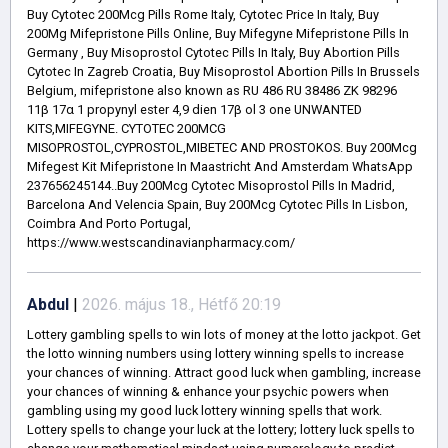
Buy Cytotec 200Mcg Pills Rome Italy, Cytotec Price In Italy, Buy
200Mg Mifepristone Pills Online, Buy Mifegyne Mifepristone Pills In
Germany , Buy Misoprostol Cytotec Pills In Italy, Buy Abortion Pills
Cytotec In Zagreb Croatia, Buy Misoprostol Abortion Pills In Brussels
Belgium, mifepristone also known as RU 486 RU 38486 ZK 98296
11β 17α 1 propynyl ester 4,9 dien 17β ol 3 one UNWANTED
KITS,MIFEGYNE. CYTOTEC 200MCG
MISOPROSTOL,CYPROSTOL,MIBETEC AND PROSTOKOS. Buy 200Mcg
Mifegest Kit Mifepristone In Maastricht And Amsterdam WhatsApp
237656245144..Buy 200Mcg Cytotec Misoprostol Pills In Madrid,
Barcelona And Velencia Spain, Buy 200Mcg Cytotec Pills In Lisbon,
Coimbra And Porto Portugal,
https://www.westscandinavianpharmacy.com/
Abdul
|
2026. május 18., Hétfő 20:19
Lottery gambling spells to win lots of money at the lotto jackpot. Get
the lotto winning numbers using lottery winning spells to increase
your chances of winning. Attract good luck when gambling, increase
your chances of winning & enhance your psychic powers when
gambling using my good luck lottery winning spells that work.
Lottery spells to change your luck at the lottery; lottery luck spells to