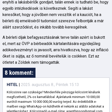
enyhíti a lakásbérlők gondjait, talán ennek is tudható be, hogy
egyéb intézkedések is következnek. Segíti a lakást
keresőket, hogy a jövőben nem veszítik el a kauciót, ha a
bérleti díj emeléséről tudomást szerezve felbontják a már
aláírt szerződést, és inkább tovább keresgélnek.
A bérleti díjak befagyasztásának terve talán azért is bukott
el, mert az ÖVP a bérbeadók kártalanítására egyidejűleg
adókedvezményt is javasolt, arra hivatkozva, hogy az infláció
őket is sújtja, az ő nominál bevételük is csökken. Ezt az
ötletet a Zöldek nem támogatták.
8 komment:
HITEL
|
2025. augusztus 8., Péntek 15:13
Kölcsönre van szüksége? Mindenféle pénzügyi kölcsönt kínálunk
megfizethető, 2%-os kamatlábbal. Ajánlatunk minimum 10 000,00
eurótól maximum 10 000 000,00 euróig terjed. Az érdeklődők e-
mailben vagy WhatsApp-on küldhetik el nekünk az alábbi adatokat a
jelentkezéshez. Kölcsönadó e-mail címe: agenthinson@gmail.com