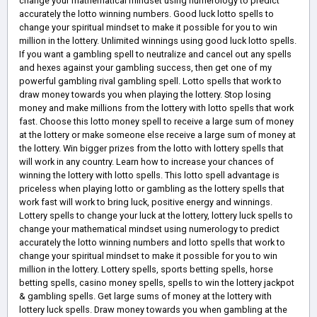
change your mathematical mindset using numerology to predict
accurately the lotto winning numbers. Good luck lotto spells to
change your spiritual mindset to make it possible for you to win
million in the lottery. Unlimited winnings using good luck lotto spells.
If you want a gambling spell to neutralize and cancel out any spells
and hexes against your gambling success, then get one of my
powerful gambling rival gambling spell. Lotto spells that work to
draw money towards you when playing the lottery. Stop losing
money and make millions from the lottery with lotto spells that work
fast. Choose this lotto money spell to receive a large sum of money
at the lottery or make someone else receive a large sum of money at
the lottery. Win bigger prizes from the lotto with lottery spells that
will work in any country. Learn how to increase your chances of
winning the lottery with lotto spells. This lotto spell advantage is
priceless when playing lotto or gambling as the lottery spells that
work fast will work to bring luck, positive energy and winnings.
Lottery spells to change your luck at the lottery, lottery luck spells to
change your mathematical mindset using numerology to predict
accurately the lotto winning numbers and lotto spells that work to
change your spiritual mindset to make it possible for you to win
million in the lottery. Lottery spells, sports betting spells, horse
betting spells, casino money spells, spells to win the lottery jackpot
& gambling spells. Get large sums of money at the lottery with
lottery luck spells. Draw money towards you when gambling at the