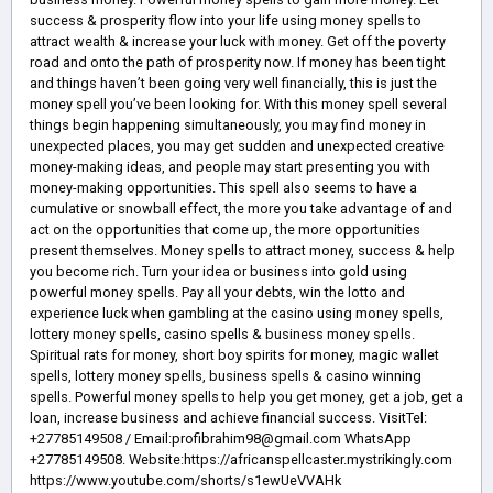
success & prosperity flow into your life using money spells to
attract wealth & increase your luck with money. Get off the poverty
road and onto the path of prosperity now. If money has been tight
and things haven’t been going very well financially, this is just the
money spell you’ve been looking for. With this money spell several
things begin happening simultaneously, you may find money in
unexpected places, you may get sudden and unexpected creative
money-making ideas, and people may start presenting you with
money-making opportunities. This spell also seems to have a
cumulative or snowball effect, the more you take advantage of and
act on the opportunities that come up, the more opportunities
present themselves. Money spells to attract money, success & help
you become rich. Turn your idea or business into gold using
powerful money spells. Pay all your debts, win the lotto and
experience luck when gambling at the casino using money spells,
lottery money spells, casino spells & business money spells.
Spiritual rats for money, short boy spirits for money, magic wallet
spells, lottery money spells, business spells & casino winning
spells. Powerful money spells to help you get money, get a job, get a
loan, increase business and achieve financial success. VisitTel:
+27785149508 / Email:profibrahim98@gmail.com WhatsApp
+27785149508. Website:https://africanspellcaster.mystrikingly.com
https://www.youtube.com/shorts/s1ewUeVVAHk