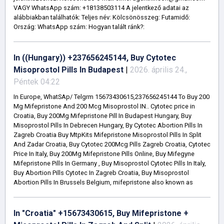
VAGY WhatsApp szám: +18138503114 A jelentkező adatai az
alábbiakban találhatók: Teljes név: Kölcsönösszeg: Futamidő:
Ország: WhatsApp szám: Hogyan talált ránk?:
In ((Hungary)) +237656245144, Buy Cytotec
Misoprostol Pills In Budapest
|
2026. április 24.,
Péntek 04:22
In Europe, WhatSAp/ Telgrm 15673430615,237656245144 To Buy 200
Mg Mifepristone And 200 Mcg Misoprostol IN.. Cytotec price in
Croatia, Buy 200Mg Mifepristone Pill In Budapest Hungary, Buy
Misoprostol Pills In Debrecen Hungary, By Cytotec Abortion Pills In
Zagreb Croatia Buy MtpKits Mifepristone Misoprostol Pills In Split
And Zadar Croatia, Buy Cytotec 200Mcg Pills Zagreb Croatia, Cytotec
Price In Italy, Buy 200Mg Mifepristone Pills Online, Buy Mifegyne
Mifepristone Pills In Germany , Buy Misoprostol Cytotec Pills In Italy,
Buy Abortion Pills Cytotec In Zagreb Croatia, Buy Misoprostol
Abortion Pills In Brussels Belgium, mifepristone also known as
In "Croatia" +15673430615, Buy Mifepristone +