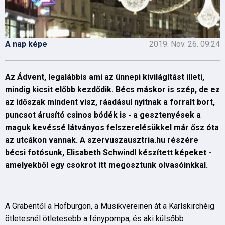
A nap képe
2019. Nov. 26. 09:24
Az Ádvent, legalábbis ami az ünnepi kivilágítást illeti,
mindig kicsit előbb kezdődik. Bécs máskor is szép, de ez
az időszak mindent visz, ráadásul nyitnak a forralt bort,
puncsot árusító csinos bódék is - a gesztenyések a
maguk kevéssé látványos felszerelésükkel már ősz óta
az utcákon vannak. A szervuszausztria.hu részére
bécsi fotósunk,
Elisabeth Schwindl
készített képeket -
amelyekből egy csokrot itt megosztunk olvasóinkkal.
A Grabentől a Hofburgon, a Musikvereinen át a Karlskirchéig
ötletesnél ötletesebb a fénypompa, és aki külsőbb