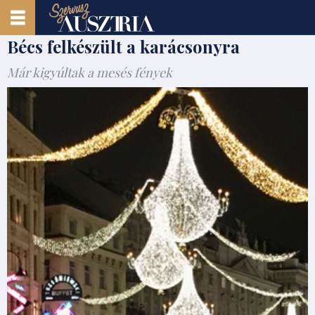
Bécs felkészült a karácsonyra
Már kigyúltak a mesés fények