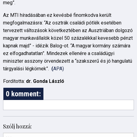
meg”.
Az MTI híradásában ez kevésbé finomkodva került
megfogalmazásra: “Az osztrák családi pótlék esetében
tervezett változások következtében az Ausztriában dolgozó
magyar munkavállalók közel 50 százalékkal kevesebb pénzt
kapnak majd” - idézik Balog-ot. “A magyar kormány számára
ez elfogadhatatlan”. Mindezek ellenére a családügyi
miniszter asszony örvendezett a “szakszerű és jó hangulatú
tárgyalási légkörnek”.
(
APA)
Fordította:
dr. Gonda László
0 komment:
Szólj hozzá: