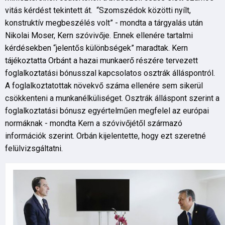
vitás kérdést tekintett át. “Szomszédok közötti nyílt,
konstruktív megbeszélés volt” - mondta a tárgyalás után
Nikolai Moser, Kern szóvivője. Ennek ellenére tartalmi
kérdésekben “jelentős különbségek” maradtak. Kern
tájékoztatta Orbánt a hazai munkaerő részére tervezett
foglalkoztatási bónusszal kapcsolatos osztrák álláspontról.
A foglalkoztatottak növekvő száma ellenére sem sikerül
csökkenteni a munkanélküliséget. Osztrák álláspont szerint a
foglalkoztatási bónusz egyértelműen megfelel az európai
normáknak - mondta Kern a szóvivőjétől származó
információk szerint. Orbán kijelentette, hogy ezt szeretné
felülvizsgáltatni.