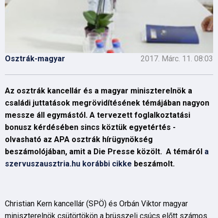
Osztrák-magyar
2017. Márc. 11. 08:03
Az osztrák kancellár és a magyar miniszterelnök a
családi juttatások megrövidítésének témájában nagyon
messze áll egymástól. A tervezett foglalkoztatási
bonusz kérdésében sincs köztük egyetértés -
olvasható az APA osztrák hírügynökség
beszámolójában, amit a Die Presse közölt. A témáról
a
szervuszausztria.hu korábbi cikke
beszámolt.
Christian Kern kancellár (SPÖ) és Orbán Viktor magyar
miniszterelnök csütörtökön a brüsszeli csúcs előtt számos