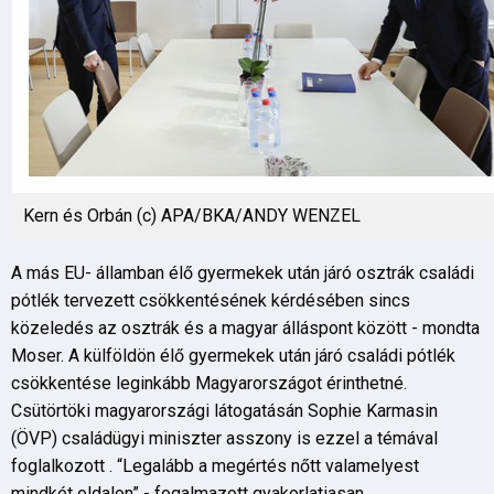
Kern és Orbán (c) APA/BKA/ANDY WENZEL
A más EU- államban élő gyermekek után járó osztrák családi
pótlék tervezett csökkentésének kérdésében sincs
közeledés az osztrák és a magyar álláspont között - mondta
Moser. A külföldön élő gyermekek után járó családi pótlék
csökkentése leginkább Magyarországot érinthetné.
Csütörtöki magyarországi látogatásán Sophie Karmasin
(ÖVP) családügyi miniszter asszony is ezzel a témával
foglalkozott . “Legalább a megértés nőtt valamelyest
mindkét oldalon” - fogalmazott gyakorlatiasan.