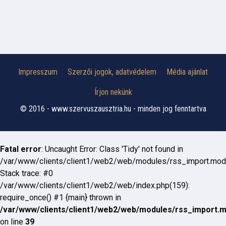
Impresszum
Szerzői jogok, adatvédelem
Média ajánlat
Írjon nekünk
© 2016 - www.szervuszausztria.hu - minden jog fenntartva
Fatal error
: Uncaught Error: Class 'Tidy' not found in
/var/www/clients/client1/web2/web/modules/rss_import.mod
Stack trace: #0
/var/www/clients/client1/web2/web/index.php(159):
require_once() #1 {main} thrown in
/var/www/clients/client1/web2/web/modules/rss_import.
on line
39