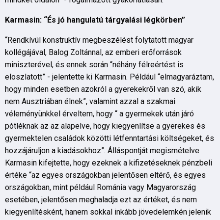
Karmasin: “És jó hangulatú tárgyalási légkörben”
“Rendkívül konstruktív megbeszélést folytatott magyar
kollégájával, Balog Zoltánnal, az emberi erőforrások
miniszterével, és ennek során “néhány félreértést is
eloszlatott” - jelentette ki Karmasin. Például “elmagyaráztam,
hogy minden esetben azokról a gyerekekről van szó, akik
nem Ausztriában élnek”, valamint azzal a szakmai
véleményünkkel érveltem, hogy “ a gyermekek után járó
pótléknak az az alapelve, hogy kiegyenlítse a gyerekes és
gyermektelen családok közötti létfenntartási költségeket, és
hozzájáruljon a kiadásokhoz”. Álláspontját megismételve
Karmasin kifejtette, hogy ezeknek a kifizetéseknek pénzbeli
értéke “az egyes országokban jelentősen eltérő, és egyes
országokban, mint például Románia vagy Magyarország
esetében, jelentősen meghaladja ezt az értéket, és nem
kiegyenlítésként, hanem sokkal inkább jövedelemkén jelenik