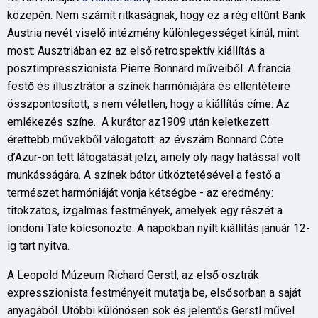
közepén. Nem számít ritkaságnak, hogy ez a rég eltűnt Bank
Austria nevét viselő intézmény különlegességet kínál, mint
most: Ausztriában ez az első retrospektív kiállítás a
posztimpresszionista Pierre Bonnard műveiből. A francia
festő és illusztrátor a színek harmóniájára és ellentéteire
összpontosított, s nem véletlen, hogy a kiállítás címe: Az
emlékezés színe. A kurátor az1909 után keletkezett
érettebb művekből válogatott: az évszám Bonnard Côte
d’Azur-on tett látogatását jelzi, amely oly nagy hatással volt
munkásságára. A színek bátor ütköztetésével a festő a
természet harmóniáját vonja kétségbe - az eredmény:
titokzatos, izgalmas festmények, amelyek egy részét a
londoni Tate kölcsönözte. A napokban nyílt kiállítás január 12-
ig tart nyitva.
A Leopold Múzeum Richard Gerstl, az első osztrák
expresszionista festményeit mutatja be, elsősorban a saját
anyagából. Utóbbi különösen sok és jelentős Gerstl művel