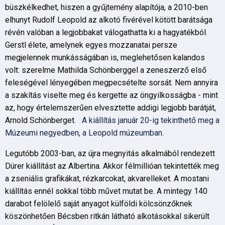
büszkélkedhet, hiszen a gyűjtemény alapítója, a 2010-ben
elhunyt Rudolf Leopold az alkotó fivérével kötött barátsága
révén valóban a legjobbakat válogathatta ki a hagyatékból.
Gerstl élete, amelynek egyes mozzanatai persze
megjelennek munkásságában is, meglehetősen kalandos
volt: szerelme Mathilda Schönberggel a zeneszerző első
feleségével lényegében megpecsételte sorsát. Nem annyira
a szakítás viselte meg és kergette az öngyilkosságba - mint
az, hogy értelemszerűen elvesztette addigi legjobb barátját,
Arnold Schönberget.
A kiállítás január 20-ig tekinthető meg a
Múzeumi negyedben, a Leopold múzeumban.
Legutóbb 2003-ban, az újra megnyitás alkalmából rendezett
Dürer kiállítást az Albertina. Akkor félmillióan tekintették meg
a zseniális grafikákat, rézkarcokat, akvarelleket. A mostani
kiállítás ennél sokkal több művet mutat be. A mintegy 140
darabot felölelő saját anyagot külföldi kölcsönzőknek
köszönhetően Bécsben ritkán látható alkotásokkal sikerült