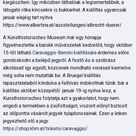
kiegészíteni. Így miközben láthatóak a legismertebbek, a
látogató ritka kincsekre is bukkanhat. A kiállítás ugyancsak
január elejéig tart nyitva.
https://www.albertina.at/ausstellungen/albrecht-duerer/
A Kunsthistorisches Museum már egy hónapja
figyelmeztette a barokk művészetek kedvelőit, hogy október
15-től látható
Caravaggio-Bernini kiállítására
érdemes előre
gondoskodni a belépő jegyről. A festő és a szobrász
alkotásait így együtt, közösnek mondható vonásait kiemelve
még soha nem mutatták be. A Bruegel kiállítás
tapasztalataiból kiindulva a felhívás indokoltnak tűnik: bár a
kiállítás október közepétől január 19-ig nyitva lesz, a
Kunsthistorisches folytatja azt a gyakorlatot, hogy nem
engedi a termekben a zsúfoltságot, viszont előnyt biztosít
az időpontra vásárolt jegyek tulajdonosainak. Ezen a linken
jegyezhető elő a jegy:
https://shop.khm.at/tickets/caravaggio/