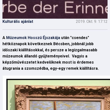
Kulturális ajánlat
2019. Okt. 9. 17:12
A
Múzeumok Hosszú Éjszakája
után "csendes"
hétköznapok következnek Bécsben, jobbnál jobb
időszaki kiállításokkal, és persze a legizgalmasabb
múzeumok állandó gyűjteményeivel. Vagyis a
képzőművészetet kedvelőknek most is érdemes
átugrania a szomszédba, egy-egy remek kiállításra.