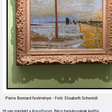
Pierre Bonnard festménye - Fotó: Elisabeth Schwindl
Itt van mindjárt
a Kunstforum
, Bécs belvárosának kellős