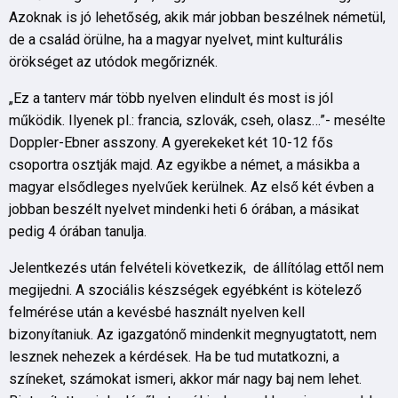
Azoknak is jó lehetőség, akik már jobban beszélnek németül,
de a család örülne, ha a magyar nyelvet, mint kulturális
örökséget az utódok megőriznék.
„Ez a tanterv már több nyelven elindult és most is jól
működik. Ilyenek pl.: francia, szlovák, cseh, olasz…”- mesélte
Doppler-Ebner asszony. A gyerekeket két 10-12 fős
csoportra osztják majd. Az egyikbe a német, a másikba a
magyar elsődleges nyelvűek kerülnek. Az első két évben a
jobban beszélt nyelvet mindenki heti 6 órában, a másikat
pedig 4 órában tanulja.
Jelentkezés után felvételi következik, de állítólag ettől nem
megijedni. A szociális készségek egyébként is kötelező
felmérése után a kevésbé használt nyelven kell
bizonyítaniuk. Az igazgatónő mindenkit megnyugtatott, nem
lesznek nehezek a kérdések. Ha be tud mutatkozni, a
színeket, számokat ismeri, akkor már nagy baj nem lehet.