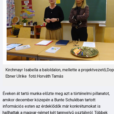
Kirchmayr Isabella a baloldalon, mellette a projektvezető,Dop
Ebner Ulrike fotó:Horváth Tamás
Éveken át tartó munka előzte meg azt a történelmi pillanatot,
amikor december közepén a Bunte Schuléban tartott
információs esten az érdeklődők már konkrétumokat is
hallhattak a magyar-német két tannyelvű osztályról. Többek