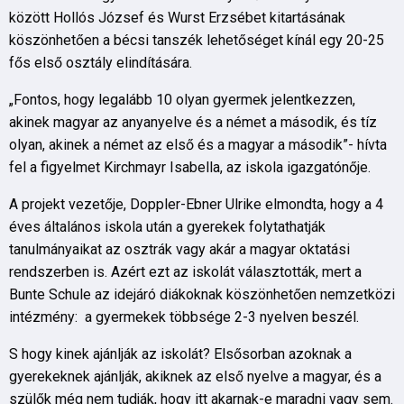
között Hollós József és Wurst Erzsébet kitartásának
köszönhetően a bécsi tanszék lehetőséget kínál egy 20-25
fős első osztály elindítására.
„Fontos, hogy legalább 10 olyan gyermek jelentkezzen,
akinek magyar az anyanyelve és a német a második, és tíz
olyan, akinek a német az első és a magyar a második”- hívta
fel a figyelmet Kirchmayr Isabella, az iskola igazgatónője.
A projekt vezetője, Doppler-Ebner Ulrike elmondta, hogy a 4
éves általános iskola után a gyerekek folytathatják
tanulmányaikat az osztrák vagy akár a magyar oktatási
rendszerben is. Azért ezt az iskolát választották, mert a
Bunte Schule az idejáró diákoknak köszönhetően nemzetközi
intézmény: a gyermekek többsége 2-3 nyelven beszél.
S hogy kinek ajánlják az iskolát? Elsősorban azoknak a
gyerekeknek ajánlják, akiknek az első nyelve a magyar, és a
szülők még nem tudják, hogy itt akarnak-e maradni vagy sem.