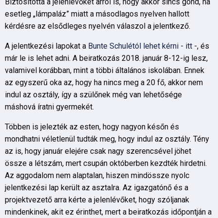
Biztosította a jelenlévőket arról is, hogy akkor sincs gond, ha
esetleg „lámpaláz” miatt a másodlagos nyelven hallott
kérdésre az elsődleges nyelvén válaszol a jelentkező.
A jelentkezési lapokat a
Bunte Schulétól lehet kérni - itt
-, és
már le is lehet adni. A beiratkozás 2018. január 8-12-ig lesz,
valamivel korábban, mint a többi általános iskolában. Ennek
az egyszerű oka az, hogy ha nincs meg a 20 fő, akkor nem
indul az osztály, így a szülőnek még van lehetősége
máshová íratni gyermekét.
Többen is jelezték az esten, hogy nagyon későn és
mondhatni véletlenül tudták meg, hogy indul az osztály. Tény
az is, hogy január elejére csak nagy szerencsével jöhet
össze a létszám, mert csupán októberben kezdték hirdetni.
Az aggodalom nem alaptalan, hiszen mindössze nyolc
jelentkezési lap került az asztalra. Az igazgatónő és a
projektvezető arra kérte a jelenlévőket, hogy szóljanak
mindenkinek, akit ez érinthet, mert a beiratkozás időpontján a