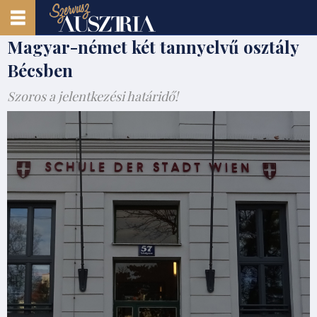
Magyar-német két tannyelvű osztály
Bécsben
Szoros a jelentkezési határidő!