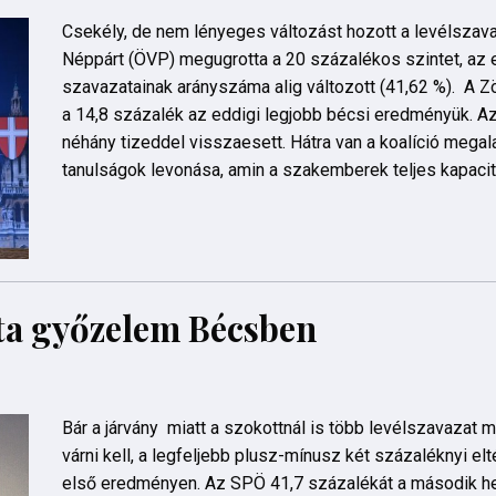
Csekély, de nem lényeges változást hozott a levélszava
Néppárt (ÖVP) megugrotta a 20 százalékos szintet, az 
szavazatainak arányszáma alig változott (41,62 %). A Zö
a 14,8 százalék az eddigi legjobb bécsi eredményük. 
néhány tizeddel visszaesett. Hátra van a koalíció megala
tanulságok levonása, amin a szakemberek teljes kapaci
ta győzelem Bécsben
Bár a járvány miatt a szokottnál is több levélszavaza
várni kell, a legfeljebb plusz-mínusz két százaléknyi elt
első eredményen. Az SPÖ 41,7 százalékát a második hel