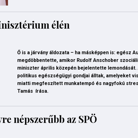
inisztérium élén
Ő is a járvány áldozata – ha másképpen is: egész Au
megdöbbentette, amikor Rudolf Anschober szociál
miniszter április közepén bejelentette lemondását.
politikus egészségügyi gondjai álltak, amelyeket v
miatti megfeszített munkatempó és nagyfokú stres
Tamás írása.
gyre népszerűbb az SPÖ