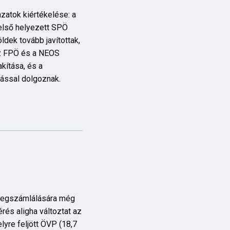
zatok kiértékelése: a
első helyezett SPÖ
ldek tovább javítottak,
Az FPÖ és a NEOS
kítása, és a
tással dolgoznak.
t megszámlálására még
érés aligha változtat az
yre feljött ÖVP (18,7