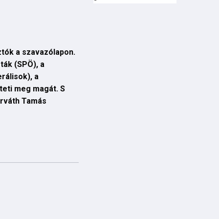
sztók a szavazólapon.
ták (SPÖ), a
rálisok), a
teti meg magát. S
orváth Tamás