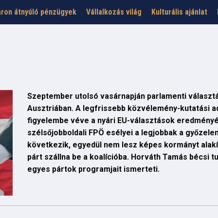
ron átnyúló pénzügyek
Vállalkozás világ
Kulturális ajánlat
Szeptember utolsó vasárnapján parlamenti választá
Ausztriában. A legfrissebb közvélemény-kutatási a
figyelembe véve a nyári EU-választások eredményét
szélsőjobboldali FPÖ esélyei a legjobbak a győzelem
következik, egyedül nem lesz képes kormányt alakít
párt szállna be a koalícióba. Horváth Tamás bécsi t
egyes pártok programjait ismerteti.