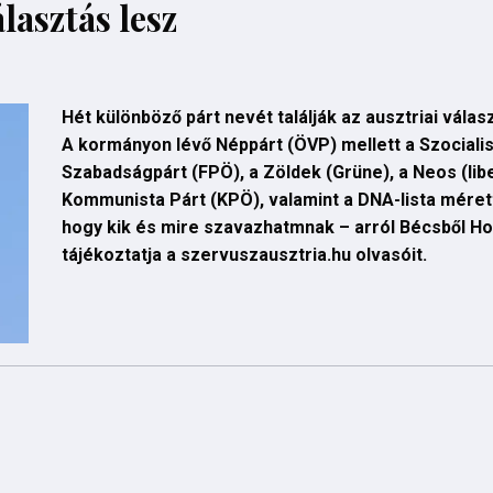
lasztás lesz
Hét különböző párt nevét találják az ausztriai vála
A kormányon lévő Néppárt (ÖVP) mellett a Szocialis
Szabadságpárt (FPÖ), a Zöldek (Grüne), a Neos (libe
Kommunista Párt (KPÖ), valamint a DNA-lista méret
hogy kik és mire szavazhatmnak – arról Bécsből H
tájékoztatja a szervuszausztria.hu olvasóit.