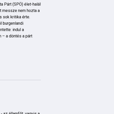
a Párt (SPÖ) élet-halál
att messze nem hozta a
 sok kritika érte.
l burgenlandi
tette: indul a
n – a döntés a párt
- az államfőt, vagyis a