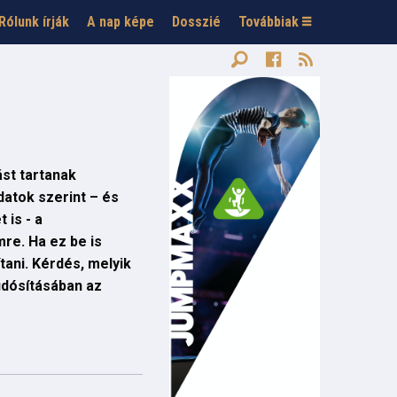
Rólunk írják
A nap képe
Dosszié
Továbbiak
st tartanak
datok szerint – és
 is - a
re. Ha ez be is
ani. Kérdés, melyik
udósításában az