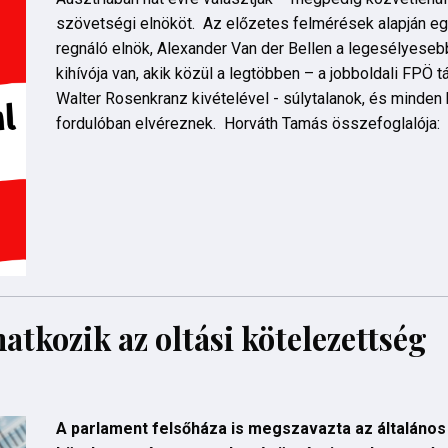
szövetségi elnököt. Az előzetes felmérések alapján eg
regnáló elnök, Alexander Van der Bellen a legesélyeseb
kihívója van, akik közül a legtöbben – a jobboldali FPÖ
Walter Rosenkranz kivételével - súlytalanok, és minden
fordulóban elvéreznek. Horváth Tamás összefoglalója:
kozik az oltási kötelezettség
A parlament felsőháza is megszavazta az általános 