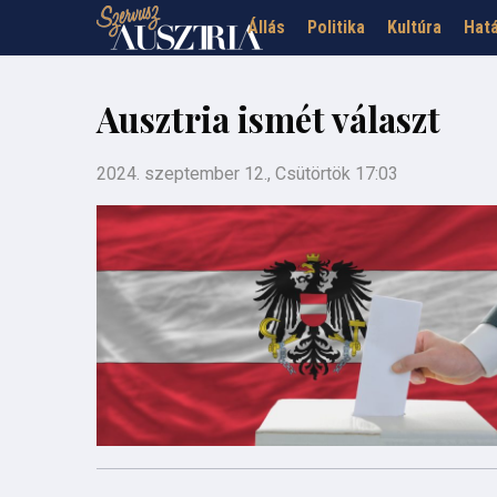
Állás
Politika
Kultúra
Hatá
Ausztria ismét választ
2024. szeptember 12., Csütörtök 17:03