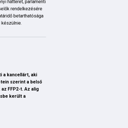
yi hátteret, parlamenti
iselők rendelkezésére
atáridő betarthatósága
 készülnie.
a kancellárt, aki
ein szerint a belső
az FFP2-t. Az alig
sbe került a