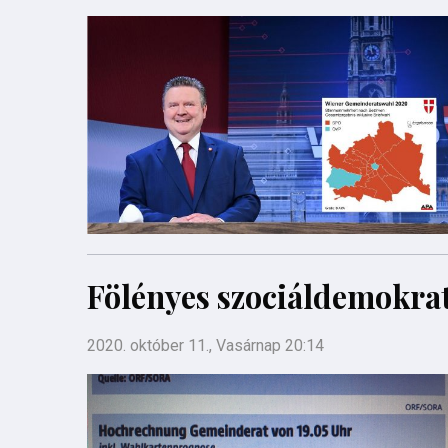
Fölényes szociáldemokra
2020. október 11., Vasárnap 20:14