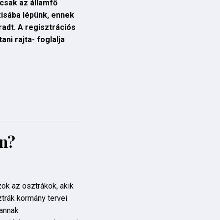
csak az államfő
zisába lépünk, ennek
dt. A regisztrációs
ni rajta- foglalja
an?
zok az osztrákok, akik
ztrák kormány tervei
 annak