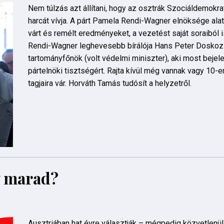
Nem túlzás azt állítani, hogy az osztrák Szociáldemokrat
harcát vívja. A párt Pamela Rendi-Wagner elnöksége al
várt és remélt eredményeket, a vezetést saját soraiból is
Rendi-Wagner leghevesebb bírálója Hans Peter Doskozi
tartományfőnök (volt védelmi miniszter), aki most bejelen
pártelnöki tisztségért. Rajta kívül még vannak vagy 10-e
tagjaira vár. Horváth Tamás tudósít a helyzetről.
y marad?
Ausztriában hat évre választják – mégpedig közvetlenül 