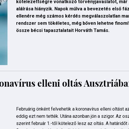
kötelezettségre vonatkozó törvényjavaslatot, már 
aláírása hiányzik. Napok múlva a bevezetés első fá
ellenére még számos kérdés megválaszolatlan mara
rendszer sem tökéletes, még bőven lehetne finomíta
össze bécsi tapasztalatait Horváth Tamás.
onavírus elleni oltás Ausztriáb
Februárig önként felvehetik a koronavírus elleni oltást a
eddig ezt nem tették. Utána azonban jön a szigor. Az os
szerint február 1.-től kötelező lesz az oltás. A határidőt