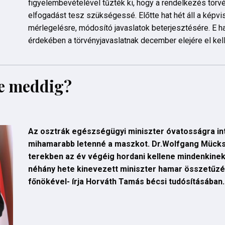
figyelembevételével tűzték ki, hogy a rendelkezés törvén
elfogadást tesz szükségessé. Előtte hat hét áll a képv
mérlegelésre, módosító javaslatok beterjesztésére. E h
érdekében a törvényjavaslatnak december elejére el kell
de meddig?
Az osztrák egészségügyi miniszter óvatosságra inti 
mihamarabb letenné a maszkot. Dr.Wolfgang Mückst
terekben az év végéig hordani kellene mindenkinek 
néhány hete kinevezett miniszter hamar összetűzé
főnökével- írja Horváth Tamás bécsi tudósításában.