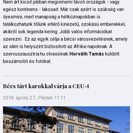
Nem árt kicsit jobban megismerni távoli országok - vagy
egész kontinens - lakosait. Már csak azért is szükség van
ilyesmire, mert manapság a hétköznapokban is
találkozhatunk tőlünk eltérő kinézetű, szokású emberekkel,
akikről sok legenda kering. Jobb valós információkat
szerezni. Ez az egyik célja a bécsi városvezetésnek, amely
az idén is helyszínt biztosított az Afrika-napoknak. A
szervuszausztria.hu olvasóinak
Horváth Tamás
küldött
beszámolót és fotókat.
Bécs tárt karokkal várja a CEU-t
2018. április 27., Péntek 11:11