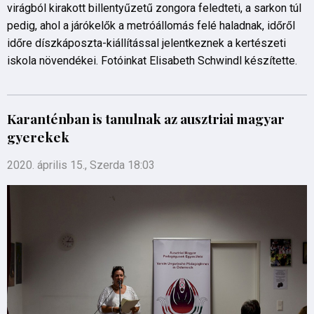
virágból kirakott billentyűzetű zongora feledteti, a sarkon túl
pedig, ahol a járókelők a metróállomás felé haladnak, időről
időre díszkáposzta-kiállítással jelentkeznek a kertészeti
iskola növendékei. Fotóinkat Elisabeth Schwindl készítette.
Karanténban is tanulnak az ausztriai magyar
gyerekek
2020. április 15., Szerda 18:03