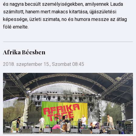
és nagyra becsült személyiségekben, amilyennek Lauda
számított, hanem mert makacs kitartása, újjászületési
képessége, üzleti szimata, no és humora messze az átlag
fölé emelte.
Afrika Bécsben
2018. szeptember 15., Szombat 08:45