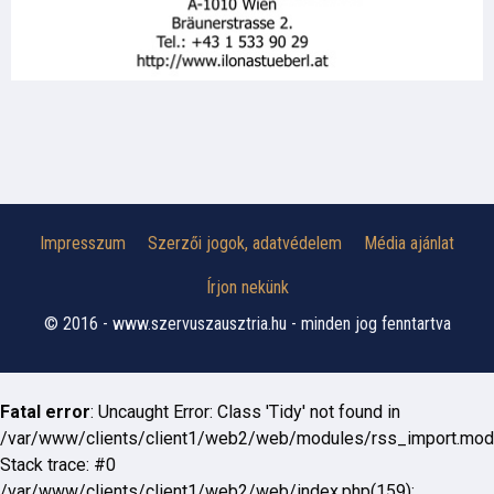
Impresszum
Szerzői jogok, adatvédelem
Média ajánlat
Írjon nekünk
© 2016 - www.szervuszausztria.hu - minden jog fenntartva
Fatal error
: Uncaught Error: Class 'Tidy' not found in
/var/www/clients/client1/web2/web/modules/rss_import.mod
Stack trace: #0
/var/www/clients/client1/web2/web/index.php(159):