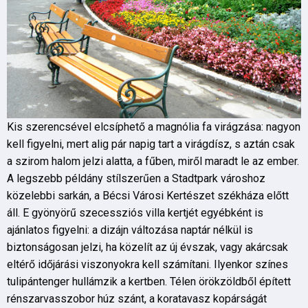
Kis szerencsével elcsíphető a magnólia fa virágzása: nagyon
kell figyelni, mert alig pár napig tart a virágdísz, s aztán csak
a szirom halom jelzi alatta, a fűben, miről maradt le az ember.
A legszebb példány stílszerűen a Stadtpark városhoz
közelebbi sarkán, a Bécsi Városi Kertészet székháza előtt
áll. E gyönyörű szecessziós villa kertjét egyébként is
ajánlatos figyelni: a dizájn változása naptár nélkül is
biztonságosan jelzi, ha közelít az új évszak, vagy akárcsak
eltérő időjárási viszonyokra kell számítani. Ilyenkor színes
tulipántenger hullámzik a kertben. Télen örökzöldből épített
rénszarvasszobor húz szánt, a koratavasz kopárságát