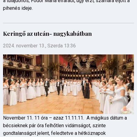
a tulajdonos, Fodor Mária elfáradt, úgy érzi, számára eljött a
pihenés ideje.
Keringő az utcán- nagykabátban
2024. november 13., Szerda 13:36
November 11. 11 óra – azaz 11.11.11. A mágikus dátum a
bécsieknek pár óra felhőtlen vidámságot, szinte
gondtalanságot jelent, feledtetve a hétköznapok