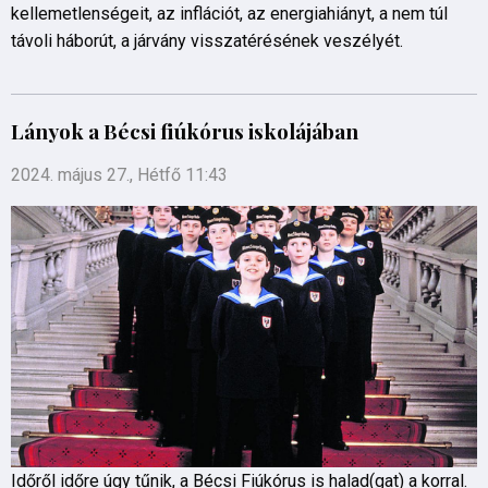
kellemetlenségeit, az inflációt, az energiahiányt, a nem túl
távoli háborút, a járvány visszatérésének veszélyét.
Lányok a Bécsi fiúkórus iskolájában
2024. május 27., Hétfő 11:43
Időről időre úgy tűnik, a Bécsi Fiúkórus is halad(gat) a korral.