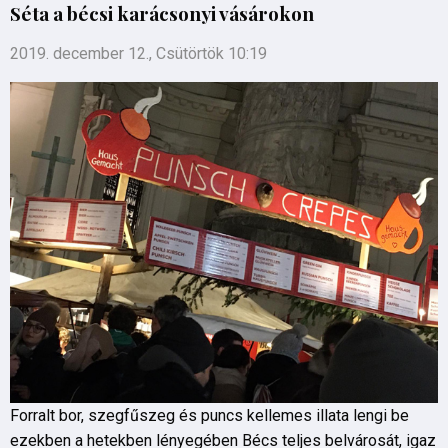
Séta a bécsi karácsonyi vásárokon
2019. december 12., Csütörtök 10:19
Forralt bor, szegfűszeg és puncs kellemes illata lengi be
ezekben a hetekben lényegében Bécs teljes belvárosát, igaz