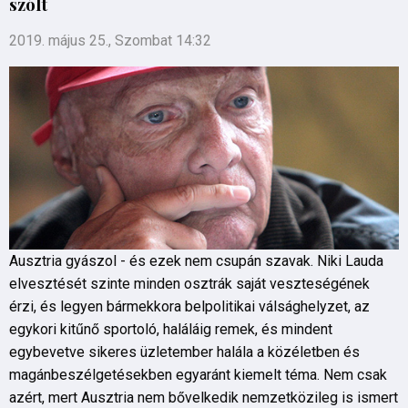
szólt
2019. május 25., Szombat 14:32
Ausztria gyászol - és ezek nem csupán szavak. Niki Lauda
elvesztését szinte minden osztrák saját veszteségének
érzi, és legyen bármekkora belpolitikai válsághelyzet, az
egykori kitűnő sportoló, haláláig remek, és mindent
egybevetve sikeres üzletember halála a közéletben és
magánbeszélgetésekben egyaránt kiemelt téma. Nem csak
azért, mert Ausztria nem bővelkedik nemzetközileg is ismert