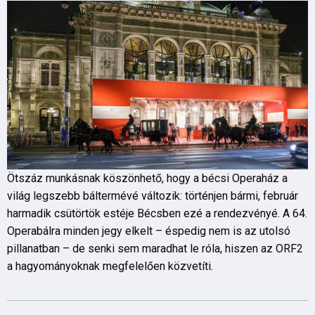
Ötszáz munkásnak köszönhető, hogy a bécsi Operaház a
világ legszebb báltermévé változik: történjen bármi, február
harmadik csütörtök estéje Bécsben ezé a rendezvényé. A 64.
Operabálra minden jegy elkelt – éspedig nem is az utolsó
pillanatban – de senki sem maradhat le róla, hiszen az ORF2
a hagyományoknak megfelelően közvetíti.