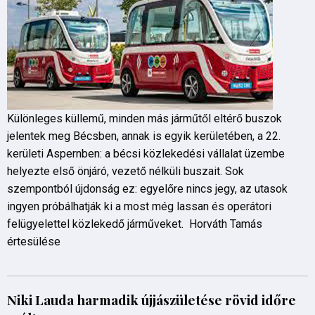
Különleges küllemű, minden más járműtől eltérő buszok
jelentek meg Bécsben, annak is egyik kerületében, a 22.
kerületi Aspernben: a bécsi közlekedési vállalat üzembe
helyezte első önjáró, vezető nélküli buszait. Sok
szempontból újdonság ez: egyelőre nincs jegy, az utasok
ingyen próbálhatják ki a most még lassan és operátori
felügyelettel közlekedő járműveket. Horváth Tamás
értesülése
Niki Lauda harmadik újjászületése rövid időre