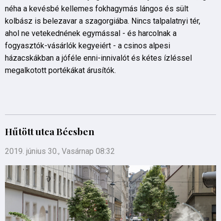
néha a kevésbé kellemes fokhagymás lángos és sült
kolbász is belezavar a szagorgiába. Nincs talpalatnyi tér,
ahol ne vetekednének egymással - és harcolnak a
fogyasztók-vásárlók kegyeiért - a csinos alpesi
házacskákban a jóféle enni-innivalót és kétes ízléssel
megalkotott portékákat árusítók.
Hűtött utca Bécsben
2019. június 30., Vasárnap 08:32