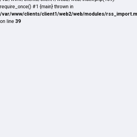
require_once() #1 {main} thrown in
/var/www/clients/client1/web2/web/modules/rss_import.
on line
39