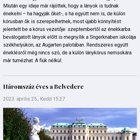
Miután egy ideje már rájöttek, hogy a lányok is tudnak
énekelni – ha hagyják őket-, s ha együtt nem is, de külön
kórusban ők is szerepelhetnek, most újabb könnyítést
jelentett be a kórus vezetője: szeptembertől az énekkarba
beválogatott lányok előtt is megnyílik a Sӓngerknaben iskolája
székhelyükön, az Augarten palotában. Rendszeres együtt
éneklésről még nincs szó, de a külön lánykórus nemsokára
már turnézhat. A fiúk nélkül.
Háromszáz éves a Belvedere
2023. április 25., Kedd 15:27