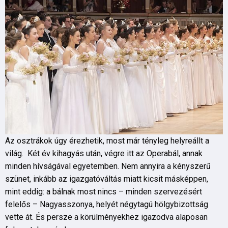
Az osztrákok úgy érezhetik, most már tényleg helyreállt a
világ. Két év kihagyás után, végre itt az Operabál, annak
minden hívságával egyetemben. Nem annyira a kényszerű
szünet, inkább az igazgatóváltás miatt kicsit másképpen,
mint eddig: a bálnak most nincs – minden szervezésért
felelős – Nagyasszonya, helyét négytagú hölgybizottság
vette át. És persze a körülményekhez igazodva alaposan