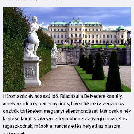
Háromszáz év hosszú idő. Ráadásul a Belvedere kastély,
amely az idén éppen ennyi idős, híven tükrözi a zegzugos
osztrák történelem megannyi ellentmondását. Már csak a név
kiejtése körül is vita van: a legtöbben a szóvégi néma e-hez
ragaszkodnak, mások a franciás ejtés helyett az olaszra
szavaznak.