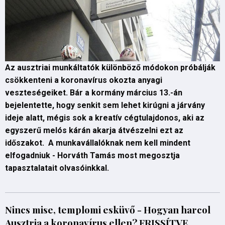
Az ausztriai munkáltatók különböző módokon próbálják
csökkenteni a koronavírus okozta anyagi
veszteségeiket. Bár a kormány március 13.-án
bejelentette, hogy senkit sem lehet kirúgni a járvány
ideje alatt, mégis sok a kreatív cégtulajdonos, aki az
egyszerű melós kárán akarja átvészelni ezt az
időszakot. A munkavállalóknak nem kell mindent
elfogadniuk - Horváth Tamás most megosztja
tapasztalatait olvasóinkkal.
Nincs mise, templomi esküvő - Hogyan harcol
Ausztria a koronavírus ellen? FRISSÍTVE