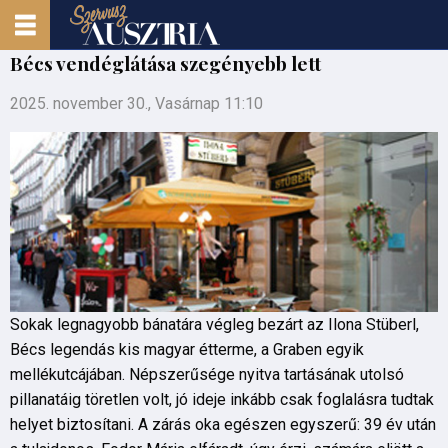
Bécs vendéglátása szegényebb lett
2025. november 30., Vasárnap 11:10
Sokak legnagyobb bánatára végleg bezárt az Ilona Stüberl,
Bécs legendás kis magyar étterme, a Graben egyik
mellékutcájában. Népszerűsége nyitva tartásának utolsó
pillanatáig töretlen volt, jó ideje inkább csak foglalásra tudtak
helyet biztosítani. A zárás oka egészen egyszerű: 39 év után