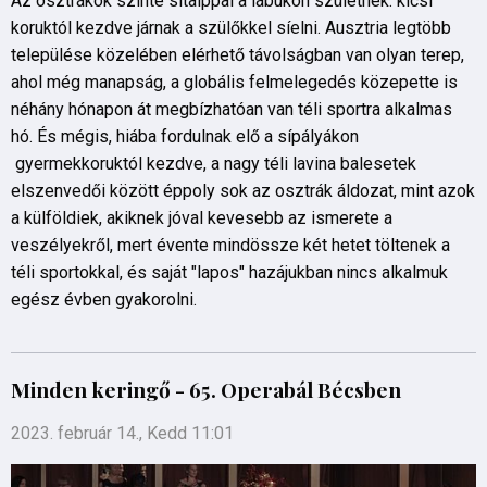
Az osztrákok szinte sítalppal a lábukon születnek: kicsi
koruktól kezdve járnak a szülőkkel síelni. Ausztria legtöbb
települése közelében elérhető távolságban van olyan terep,
ahol még manapság, a globális felmelegedés közepette is
néhány hónapon át megbízhatóan van téli sportra alkalmas
hó. És mégis, hiába fordulnak elő a sípályákon
gyermekkoruktól kezdve, a nagy téli lavina balesetek
elszenvedői között éppoly sok az osztrák áldozat, mint azok
a külföldiek, akiknek jóval kevesebb az ismerete a
veszélyekről, mert évente mindössze két hetet töltenek a
téli sportokkal, és saját "lapos" hazájukban nincs alkalmuk
egész évben gyakorolni.
Minden keringő - 65. Operabál Bécsben
2023. február 14., Kedd 11:01