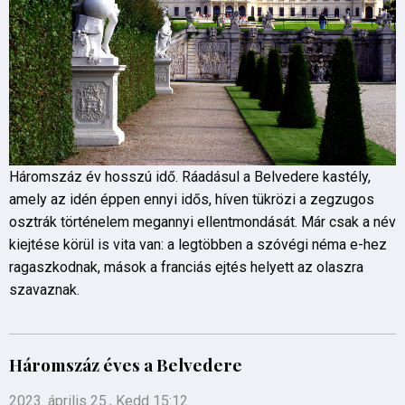
Háromszáz év hosszú idő. Ráadásul a Belvedere kastély,
amely az idén éppen ennyi idős, híven tükrözi a zegzugos
osztrák történelem megannyi ellentmondását. Már csak a név
kiejtése körül is vita van: a legtöbben a szóvégi néma e-hez
ragaszkodnak, mások a franciás ejtés helyett az olaszra
szavaznak.
Háromszáz éves a Belvedere
2023. április 25., Kedd 15:12