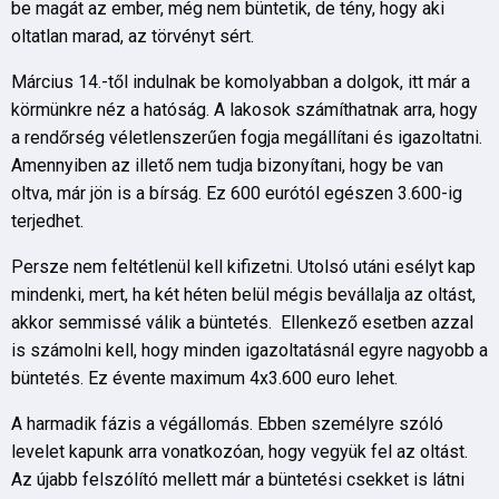
be magát az ember, még nem büntetik, de tény, hogy aki
oltatlan marad, az törvényt sért.
Március 14.-től indulnak be komolyabban a dolgok, itt már a
körmünkre néz a hatóság. A lakosok számíthatnak arra, hogy
a rendőrség véletlenszerűen fogja megállítani és igazoltatni.
Amennyiben az illető nem tudja bizonyítani, hogy be van
oltva, már jön is a bírság. Ez 600 eurótól egészen 3.600-ig
terjedhet.
Persze nem feltétlenül kell kifizetni. Utolsó utáni esélyt kap
mindenki, mert, ha két héten belül mégis bevállalja az oltást,
akkor semmissé válik a büntetés. Ellenkező esetben azzal
is számolni kell, hogy minden igazoltatásnál egyre nagyobb a
büntetés. Ez évente maximum 4x3.600 euro lehet.
A harmadik fázis a végállomás. Ebben személyre szóló
levelet kapunk arra vonatkozóan, hogy vegyük fel az oltást.
Az újabb felszólító mellett már a büntetési csekket is látni