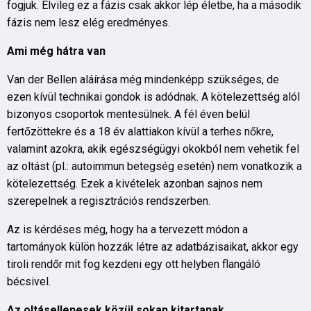
fogjuk. Elvileg ez a fázis csak akkor lép életbe, ha a második
fázis nem lesz elég eredményes.
Ami még hátra van
Van der Bellen aláírása még mindenképp szükséges, de
ezen kívül technikai gondok is adódnak. A kötelezettség alól
bizonyos csoportok mentesülnek. A fél éven belül
fertőzöttekre és a 18 év alattiakon kívül a terhes nőkre,
valamint azokra, akik egészségügyi okokból nem vehetik fel
az oltást (pl.: autoimmun betegség esetén) nem vonatkozik a
kötelezettség. Ezek a kivételek azonban sajnos nem
szerepelnek a regisztrációs rendszerben.
Az is kérdéses még, hogy ha a tervezett módon a
tartományok külön hozzák létre az adatbázisaikat, akkor egy
tiroli rendőr mit fog kezdeni egy ott helyben flangáló
bécsivel.
Az oltásellenesek közül sokan kitartanak