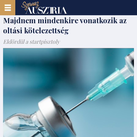
Majdnem mindenkire vonatkozik az
oltási kötelezettség
Eldördül a startpisztoly