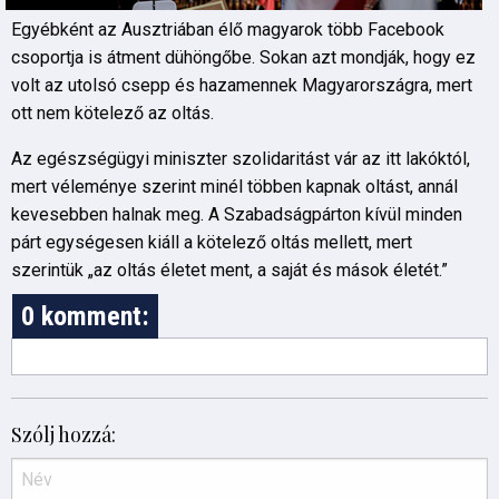
Egyébként az Ausztriában élő magyarok több Facebook
csoportja is átment dühöngőbe. Sokan azt mondják, hogy ez
volt az utolsó csepp és hazamennek Magyarországra, mert
ott nem kötelező az oltás.
Az egészségügyi miniszter szolidaritást vár az itt lakóktól,
mert véleménye szerint minél többen kapnak oltást, annál
kevesebben halnak meg. A Szabadságpárton kívül minden
párt egységesen kiáll a kötelező oltás mellett, mert
szerintük „az oltás életet ment, a saját és mások életét.”
0 komment:
Szólj hozzá: