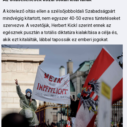
A kötelező oltás ellen a szélsőjobboldali Szabadságpárt
mindvégig kitartott, nem egyszer 40-50 ezres tüntetéseket
szervezve. A vezetőjük, Herbert Kickl szerint ennek az
egésznek pusztán a totális diktatúra kialakítása a célja és,
akik ezt kitalálták, lábbal tapossák ez emberi jogokat.