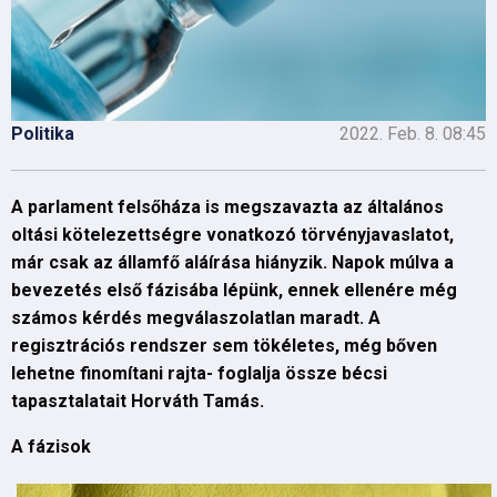
Politika
2022. Feb. 8. 08:45
A parlament felsőháza is megszavazta az általános
oltási kötelezettségre vonatkozó törvényjavaslatot,
már csak az államfő aláírása hiányzik. Napok múlva a
bevezetés első fázisába lépünk, ennek ellenére még
számos kérdés megválaszolatlan maradt. A
regisztrációs rendszer sem tökéletes, még bőven
lehetne finomítani rajta- foglalja össze bécsi
tapasztalatait Horváth Tamás.
A fázisok