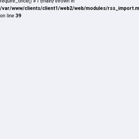
require_once() #1 {main} thrown in
/var/www/clients/client1/web2/web/modules/rss_import.
on line
39