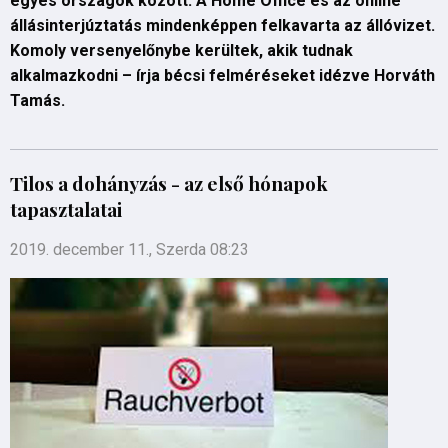
egyes országok között. A Home Office és az online
állásinterjúztatás mindenképpen felkavarta az állóvizet.
Komoly versenyelőnybe kerültek, akik tudnak
alkalmazkodni – írja bécsi felméréseket idézve Horváth
Tamás.
Tilos a dohányzás - az első hónapok
tapasztalatai
2019. december 11., Szerda 08:23