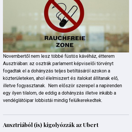
Novembertől nem lesz többé füstös kávéház, étterem
Ausztriában: az osztrák parlament képviselői törvényt
fogadtak el a dohányzás teljes betiltásáról azokon a
közterületeken, ahol élelmiszert és italokat állítanak elő,
illetve fogyasztanak. Nem először szerepel a napirenden
egy ilyen tilalom, de eddig a dohányzás illetve inkább a
vendéglátóipar lobbistái mindig felülkerekedtek.
Ausztriából (is) kigolyózzák az Ubert