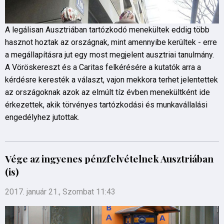
A legálisan Ausztriában tartózkodó menekültek eddig több
hasznot hoztak az országnak, mint amennyibe kerültek - erre
a megállapításra jut egy most megjelent ausztriai tanulmány.
A Vöröskereszt és a Caritas felkérésére a kutatók arra a
kérdésre keresték a választ, vajon mekkora terhet jelentettek
az országoknak azok az elmúlt tíz évben menekültként ide
érkezettek, akik törvényes tartózkodási és munkavállalási
engedélyhez jutottak.
Vége az ingyenes pénzfelvételnek Ausztriában
(is)
2017. január 21., Szombat 11:43