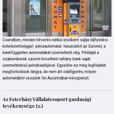
Csendben, minden hírverés nélkül elsőként sújtja díjfizetési
kötelezettséggel pénzautomatái használóit az Euronet, a
bankfüggetlen automatákat üzemeltető cég. Példáját a
szakemberek szerint követheti néhány bank saját
üzemeltetésű pénzkiadójával. Egyelőre ez még legfeljebb
megfontolások tárgya, de nem árt odafigyelni, milyen
automatából veszünk fel Ausztriában készpénzt.
Az Esterházy Vállalatcsoport gazdasági
tevékenysége (2.)