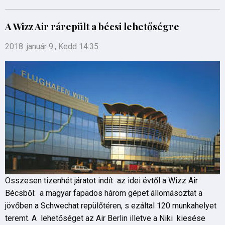
A Wizz Air rárepült a bécsi lehetőségre
2018. január 9., Kedd 14:35
Összesen tizenhét járatot indít az idei évtől a Wizz Air
Bécsből: a magyar fapados három gépet állomásoztat a
jövőben a Schwechat repülőtéren, s ezáltal 120 munkahelyet
teremt. A lehetőséget az Air Berlin illetve a Niki kiesése