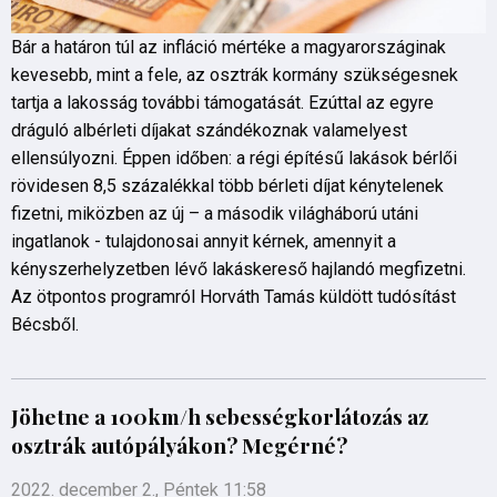
Bár a határon túl az infláció mértéke a magyarországinak
kevesebb, mint a fele, az osztrák kormány szükségesnek
tartja a lakosság további támogatását. Ezúttal az egyre
dráguló albérleti díjakat szándékoznak valamelyest
ellensúlyozni. Éppen időben: a régi építésű lakások bérlői
rövidesen 8,5 százalékkal több bérleti díjat kénytelenek
fizetni, miközben az új – a második világháború utáni
ingatlanok - tulajdonosai annyit kérnek, amennyit a
kényszerhelyzetben lévő lakáskereső hajlandó megfizetni.
Az ötpontos programról Horváth Tamás küldött tudósítást
Bécsből.
Jöhetne a 100km/h sebességkorlátozás az
osztrák autópályákon? Megérné?
2022. december 2., Péntek 11:58