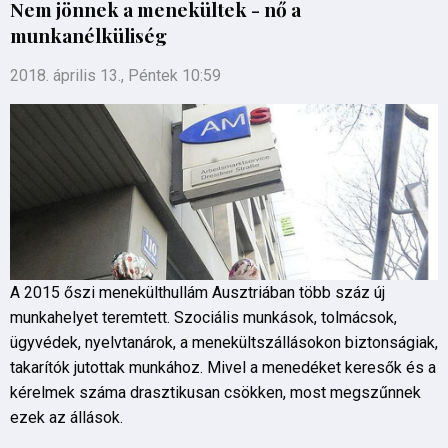
Nem jönnek a menekültek - nő a
munkanélküliség
2018. április 13., Péntek 10:59
A 2015 őszi menekülthullám Ausztriában több száz új
munkahelyet teremtett. Szociális munkások, tolmácsok,
ügyvédek, nyelvtanárok, a menekültszállásokon biztonságiak,
takarítók jutottak munkához. Mivel a menedéket keresők és a
kérelmek száma drasztikusan csökken, most megszűnnek
ezek az állások.