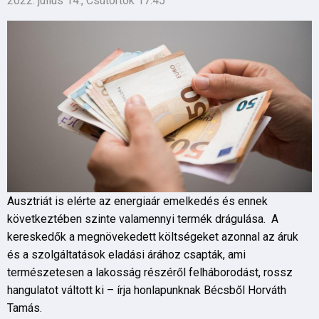
2022. július 14., Csütörtök 17:45
Ausztriát is elérte az energiaár emelkedés és ennek
következtében szinte valamennyi termék drágulása. A
kereskedők a megnövekedett költségeket azonnal az áruk
és a szolgáltatások eladási árához csapták, ami
természetesen a lakosság részéről felháborodást, rossz
hangulatot váltott ki – írja honlapunknak Bécsből Horváth
Tamás.