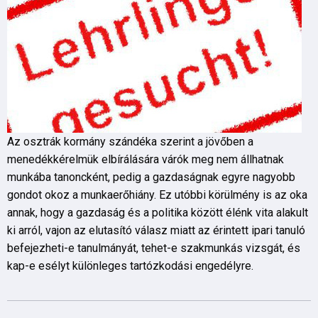
Az osztrák kormány szándéka szerint a jövőben a
menedékkérelmük elbírálására várók meg nem állhatnak
munkába tanoncként, pedig a gazdaságnak egyre nagyobb
gondot okoz a munkaerőhiány. Ez utóbbi körülmény is az oka
annak, hogy a gazdaság és a politika között élénk vita alakult
ki arról, vajon az elutasító válasz miatt az érintett ipari tanuló
befejezheti-e tanulmányát, tehet-e szakmunkás vizsgát, és
kap-e esélyt különleges tartózkodási engedélyre.