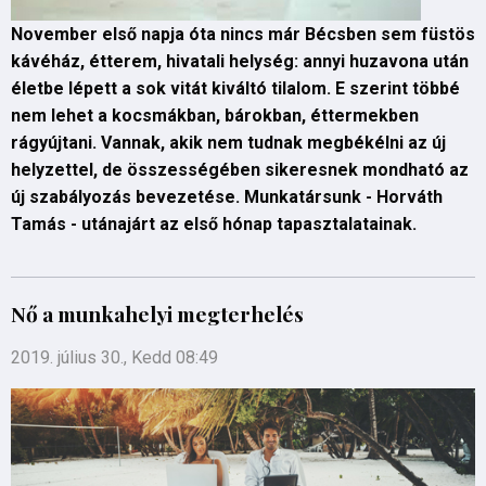
November első napja óta nincs már Bécsben sem füstös
kávéház, étterem, hivatali helység: annyi huzavona után
életbe lépett a sok vitát kiváltó tilalom. E szerint többé
nem lehet a kocsmákban, bárokban, éttermekben
rágyújtani. Vannak, akik nem tudnak megbékélni az új
helyzettel, de összességében sikeresnek mondható az
új szabályozás bevezetése. Munkatársunk - Horváth
Tamás - utánajárt az első hónap tapasztalatainak.
Nő a munkahelyi megterhelés
2019. július 30., Kedd 08:49