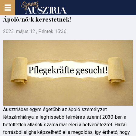
Ápoló/nő/k kerestetnek!
2023. május 12., Péntek 15:36
Ausztriában egyre égetőbb az ápoló személyzet
létszámhiánya: a legfrissebb felmérés szerint 2030-ban a
betöltetlen állások száma már eléri a hetvenötezret. Hazai
forrásból aligha képzelhető el a megoldás, így érthető, hogy