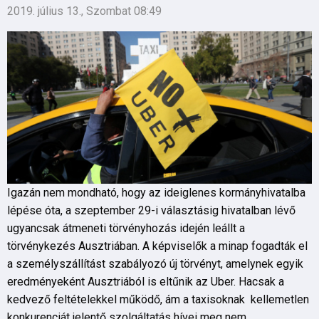
2019. július 13., Szombat 08:49
Igazán nem mondható, hogy az ideiglenes kormányhivatalba
lépése óta, a szeptember 29-i választásig hivatalban lévő
ugyancsak átmeneti törvényhozás idején leállt a
törvénykezés Ausztriában. A képviselők a minap fogadták el
a személyszállítást szabályozó új törvényt, amelynek egyik
eredményeként Ausztriából is eltűnik az Uber. Hacsak a
kedvező feltételekkel működő, ám a taxisoknak kellemetlen
konkurenciát jelentő szolgáltatás hívei meg nem