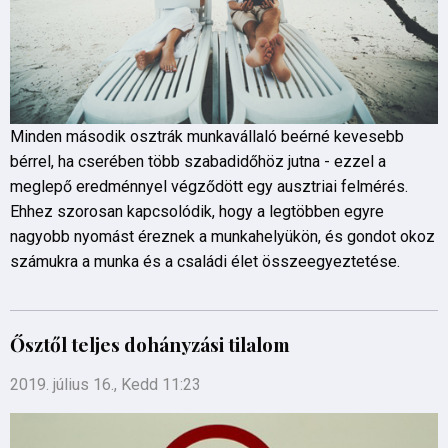
Minden második osztrák munkavállaló beérné kevesebb
bérrel, ha cserében több szabadidőhöz jutna - ezzel a
meglepő eredménnyel végződött egy ausztriai felmérés.
Ehhez szorosan kapcsolódik, hogy a legtöbben egyre
nagyobb nyomást éreznek a munkahelyükön, és gondot okoz
számukra a munka és a családi élet összeegyeztetése.
Ősztől teljes dohányzási tilalom
2019. július 16., Kedd 11:23