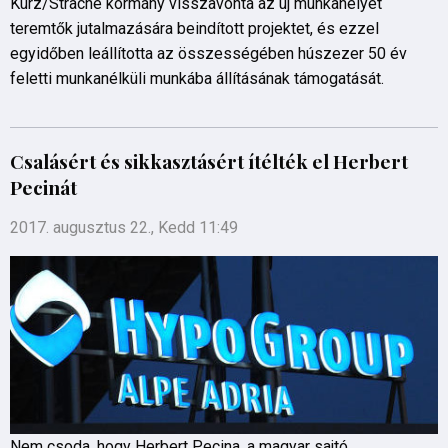
Kurz/Strache kormány visszavonta az új munkahelyet
teremtők jutalmazására beindított projektet, és ezzel
egyidőben leállította az összességében húszezer 50 év
feletti munkanélküli munkába állításának támogatását.
Csalásért és sikkasztásért ítélték el Herbert
Pecinát
2017. augusztus 22., Kedd 11:49
Nem csoda, hogy Herbert Pecina, a magyar sajtó