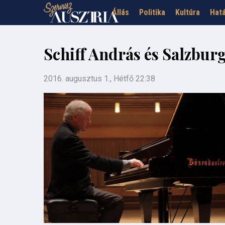
Állás
Politika
Kultúra
Hatá
Schiff András és Salzbur
2016. augusztus 1., Hétfő 22:38