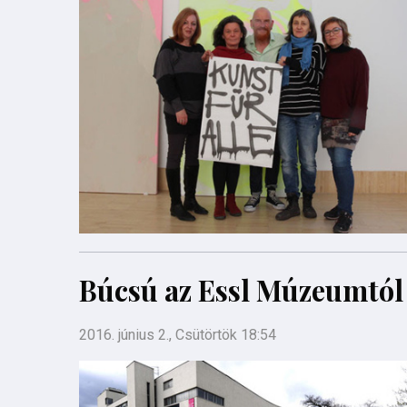
Búcsú az Essl Múzeumtól
2016. június 2., Csütörtök 18:54