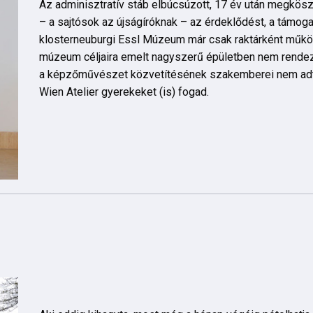
Az adminisztratív stáb elbúcsúzott, 17 év után megkö
– a sajtósok az újságíróknak – az érdeklődést, a támogatá
klosterneuburgi Essl Múzeum már csak raktárként működ
múzeum céljaira emelt nagyszerű épületben nem rendezn
a képzőművészet közvetítésének szakemberei nem adták 
Wien Atelier gyerekeket (is) fogad.