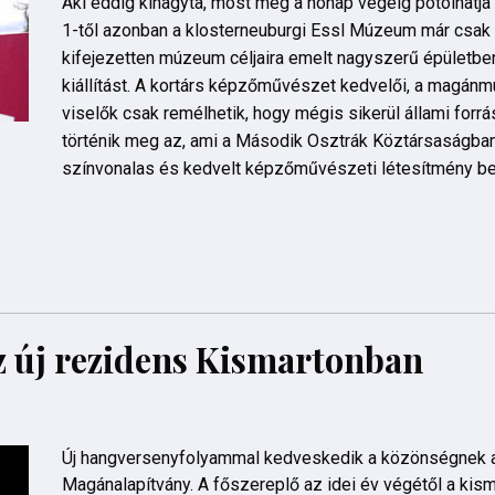
Aki eddig kihagyta, most még a hónap végéig pótolhatja 
1-től azonban a klosterneuburgi Essl Múzeum már csak 
kifejezetten múzeum céljaira emelt nagyszerű épületb
kiállítást. A kortárs képzőművészet kedvelői, a magán
viselők csak remélhetik, hogy mégis sikerül állami forrás
történik meg az, ami a Második Osztrák Köztársaságba
színvonalas és kedvelt képzőművészeti létesítmény be
z új rezidens Kismartonban
Új hangversenyfolyammal kedveskedik a közönségnek 
Magánalapítvány. A főszereplő az idei év végétől a kism