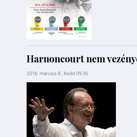
Harnoncourt nem vezénye
2016. március 8., Kedd 09:36