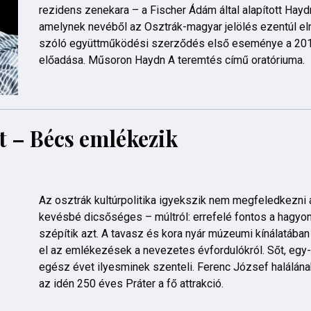
rezidens zenekara – a Fischer Ádám által alapított Hayd
amelynek nevéből az Osztrák-magyar jelölés ezentúl el
szóló együttműködési szerződés első eseménye a 2017
előadása. Műsoron Haydn A teremtés című oratóriuma.
t – Bécs emlékezik
Az osztrák kultúrpolitika igyekszik nem megfeledkezni 
kevésbé dicsőséges – múltról: errefelé fontos a hagyom
szépítik azt. A tavasz és kora nyár múzeumi kínálatába
el az emlékezések a nevezetes évfordulókról. Sőt, egy
egész évet ilyesminek szenteli. Ferenc József halálána
az idén 250 éves Práter a fő attrakció.