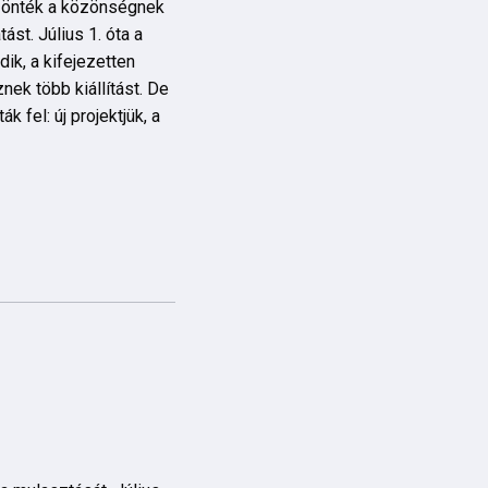
szönték a közönségnek
st. Július 1. óta a
ik, a kifejezetten
ek több kiállítást. De
fel: új projektjük, a