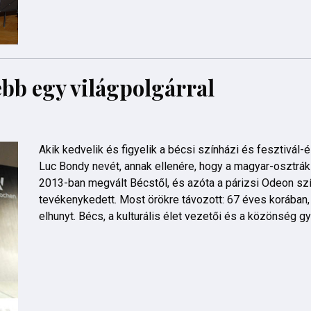
ebb egy világpolgárral
Akik kedvelik és figyelik a bécsi színházi és fesztivál-é
Luc Bondy nevét, annak ellenére, hogy a magyar-osztr
2013-ban megvált Bécstől, és azóta a párizsi Odeon sz
tevékenykedett. Most örökre távozott: 67 éves korában
elhunyt. Bécs, a kulturális élet vezetői és a közönség gy