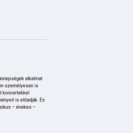
 ünnepségek alkalmat
en személyesen is
t koncertekkel
ényeit is előadják. És
sikus – énekes –