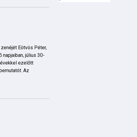
 zenéjét Eötvös Péter,
ő napjaiban, július 30-
évekkel ezelőtt
bemutatót. Az