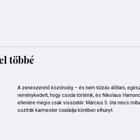
l többé
A zeneszerető közönség – és nem túlzás állítani, egés
reménykedett, hogy csoda történik, és Nikolaus Harnon
ellenére mégis csak visszatér. Március 5. óta nincs mibe
osztrák karmester családja körében elhunyt.