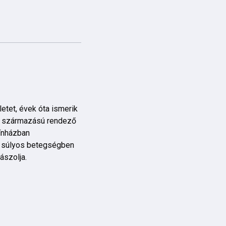
letet, évek óta ismerik
ák származású rendező
ínházban
, súlyos betegségben
ászolja.