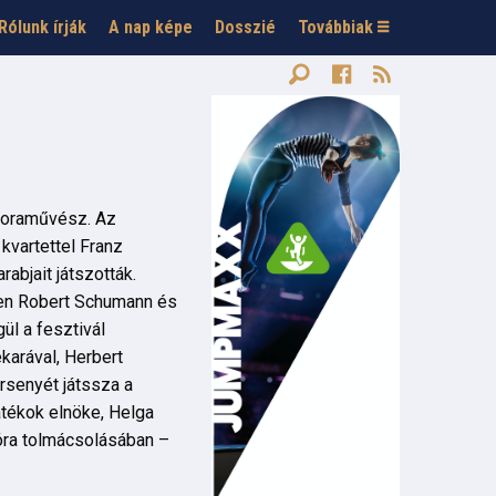
Rólunk írják
A nap képe
Dosszié
Továbbiak
ngoraművész. Az
kvartettel Franz
bjait játszották.
sen Robert Schumann és
l a fesztivál
arával, Herbert
senyét játssza a
átékok elnöke, Helga
óra tolmácsolásában –