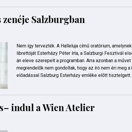
s zenéje Salzburgban
Nem így tervezték. A Halleluja című oratórium, amelynek
librettóját Esterházy Péter írta, a Salzburgi Fesztivál els
án eleve szerepelt a programban. Arra azonban a művet 
megrendelők nem gondoltak, hogy az író nem éri meg a 
előadással Salzburg Esterházy emléke előtt tisztelgett.
s– indul a Wien Atelier