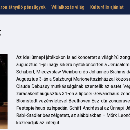
ron átnyúló pénzügyek
Vállalkozás világ
Kulturális ajánlat
g
Az idei ünnepi játékokon is ad koncertet a világhírű zo
augusztus 1-jei nagy sikerű nyitókoncerten a Jerusalem 
Schubert, Mieczysław Weinberg és Johannes Brahms dara
Augusztus 3-án a Salzburgi Marionettszínházzal közö
Claude Debussy munkásságának szentelik az estét. Végü
zárásaként augusztus 31-én a lipcsei Gewandhaus zenek
Blomstedt vezényletével Beethoven Esz-dúr zongoraver
Festspielhaus színpadán. Schiff Andrással az Ünnepi J
Rabl-Stadler beszélgetett, az alábbiakban – Mörk Leon
közreadjuk az interjút.