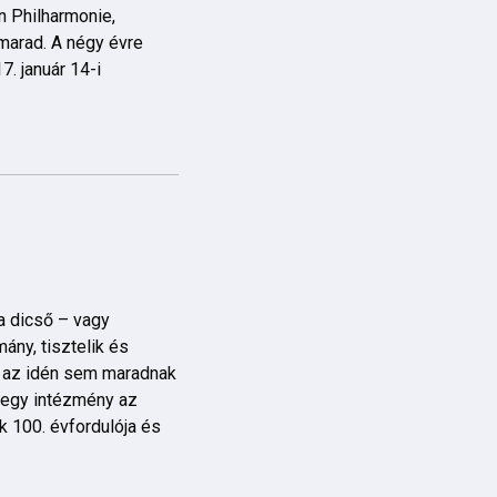
n Philharmonie,
marad. A négy évre
. január 14-i
a dicső – vagy
ány, tisztelik és
n az idén sem maradnak
-egy intézmény az
k 100. évfordulója és