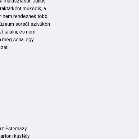
a mulasztását. Július
raktárként működik, a
en nem rendeznek több
múzeum sorsát szívükön
t találni, és nem
n még soha: egy
zár.
az Esterházy
artoni kastély