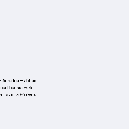
z Ausztria – abban
court búcsúlevele
n bízni: a 86 éves