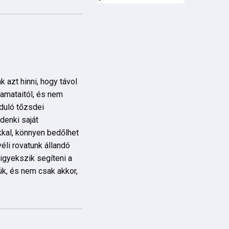
 azt hinni, hogy távol
yamataitól, és nem
duló tőzsdei
denki saját
kkal, könnyen bedőlhet
éli rovatunk állandó
igyekszik segíteni a
sük, és nem csak akkor,