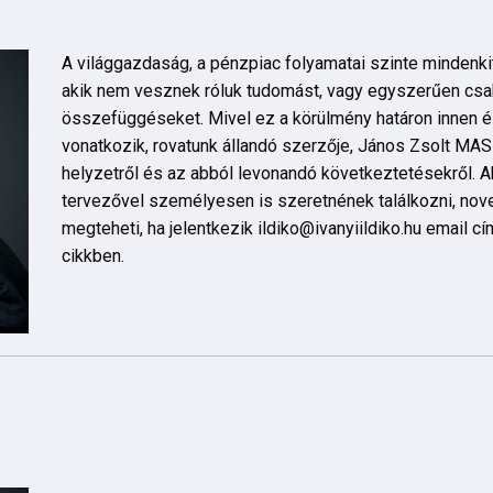
A világgazdaság, a pénzpiac folyamatai szinte mindenkit 
akik nem vesznek róluk tudomást, vagy egyszerűen csa
összefüggéseket. Mivel ez a körülmény határon innen és
vonatkozik, rovatunk állandó szerzője, János Zsolt MAS 
helyzetről és az abból levonandó következtetésekről. A
tervezővel személyesen is szeretnének találkozni, no
megteheti, ha jelentkezik ildiko@ivanyiildiko.hu email c
cikkben.