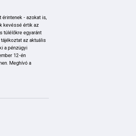
érintenek - azokat is,
k kevéssé értik az
 túlélőkre egyaránt
tájékoztat az aktuális
ki a pénzügyi
vember 12-én
ímen. Meghívó a