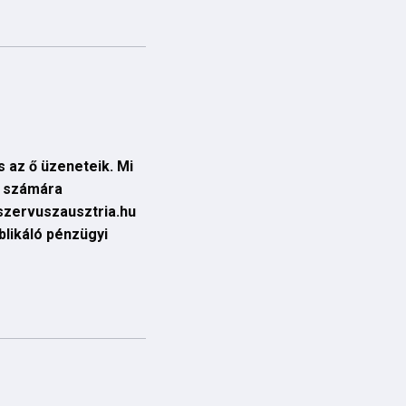
 az ő üzeneteik. Mi
ő számára
szervuszausztria.hu
likáló pénzügyi