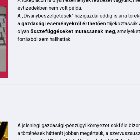
A tőkepiacon is olyan események részesei vagyunk, mel
évtizedekben nem volt példa.
A „Díványbeszélgetések” házigazdái eddig is arra törek
a
gazdasági eseményekről érthetően
tájékoztassák 
olyan
összefüggéseket mutassanak meg
, amelyeke
forrásból sem hallhattak.
A jelenlegi gazdasági-pénzügyi környezet sokféle bizon
a történések hátterét jobban megértsük, a szervuszausztr