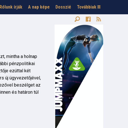
Rólunk írják
A nap képe
Dosszié
Továbbiak
zt, mintha a holnap
ábbi pénzpolitikai
ője ezúttal két
s új ügyvezetőjével,
vezővel beszélget az
innen és határon túl