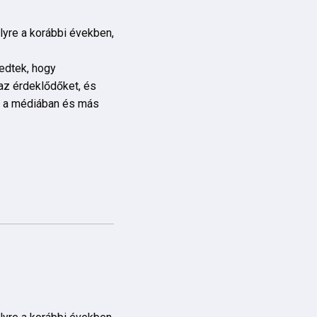
yre a korábbi években,
edtek, hogy
az érdeklődőket, és
t a médiában és más