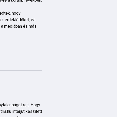
yre a korábbi években,
edtek, hogy
az érdeklődőket, és
t a médiában és más
ytalanságot rejt. Hogy
ia.hu interjút készített