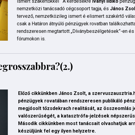
ismert szakértőkkel A kérdésekre
Iványi Ildikó
pénzügy
nemzetközi tanácsadó cégcsoport tagja, és
János Zso
tervező, nemzetközileg ismert é elismert szakértő vál
csak a Határon átnyúló pénzügyek rovatban találkozhatt
rendszeresen megtartott „Díványbeszélgetések”-en és
fórumokon is.
egrosszabbra?(2.)
Előző cikkünkben János Zsolt, a szervuszausztria.h
pénzügyek rovatában rendszeresen publikáló pénz
megjósolt tőzsdekrach realitását, az összeomlás je
valószerűségét, a katasztrófa-jelzések népszerű
Második cikkünkben most tanácsait olvashatjuk arr
készüljünk fel egy ilyen helyzetre.