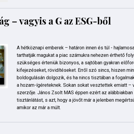
ág – vagyis a G az ESG-ből
A hétköznapi emberek – határon innen és túl - hajlamosak
tarthatják magukat a piac számukra nehezen érthető fol
szükséges érteniük bizonyos, a sajtóban gyakran előfor
kifejezéseket, rövidítéseket. Erről szó sincs, hiszen min
boldogulásán dolgozik, és ha nincs tisztában a fogalma
a hozam-ígéreteknek. Sokan sokat vesztettek emiatt – v
szerzője. János Zsolt MAS éppen ezért az alábbiakban 
tisztánlátást, s azt, hogy a jövőt már a jelenben megért
amikor az már a múlt.