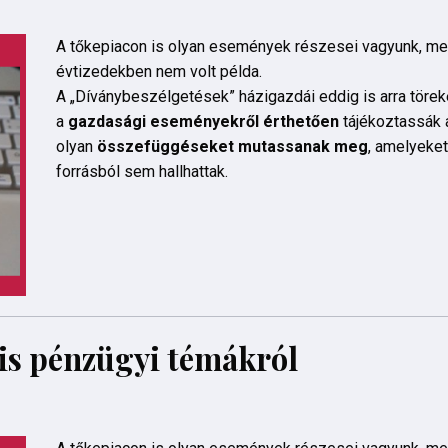
A tőkepiacon is olyan események részesei vagyunk, mel
évtizedekben nem volt példa.
A „Díványbeszélgetések” házigazdái eddig is arra törek
a
gazdasági eseményekről érthetően
tájékoztassák 
olyan
összefüggéseket mutassanak meg
, amelyeke
forrásból sem hallhattak.
is pénzügyi témákról