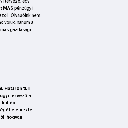
i tervező, egy
lt MAS
pénzügyi
aszol. Olvasóink nem
ak velük, hanem a
 más gazdasági
u Határon túli
ügyi tervező a
leit és
ségét elemezte.
ól, hogyan