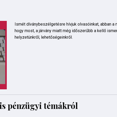
Ismét díványbeszélgetésre hívjuk olvasóinkat, abban 
hogy most, a járvány miatt még időszerűbb a kellő isme
helyzetünkről, lehetőségeinkről.
is pénzügyi témákról