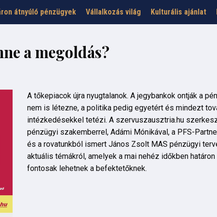
ron átnyúló pénzügyek
Vállalkozás világ
Kulturális ajánlat
enne a megoldás?
A tőkepiacok újra nyugtalanok. A jegybankok ontják a pén
nem is létezne, a politika pedig egyetért és mindezt tov
intézkedésekkel tetézi. A szervuszausztria.hu szerkeszt
pénzügyi szakemberrel, Adámi Mónikával, a PFS-Partner
és a rovatunkból ismert János Zsolt MAS pénzügyi ter
aktuális témákról, amelyek a mai nehéz időkben határon 
fontosak lehetnek a befektetőknek.