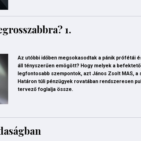
egrosszabbra? 1.
Az utóbbi időben megsokasodtak a pánik prófétái és
áll tényszerűen emögött? Hogy melyek a befektet
legfontosabb szempontok, azt János Zsolt MAS, a 
Határon túli pénzügyek rovatában rendszeresen pub
tervező foglalja össze.
zdaságban