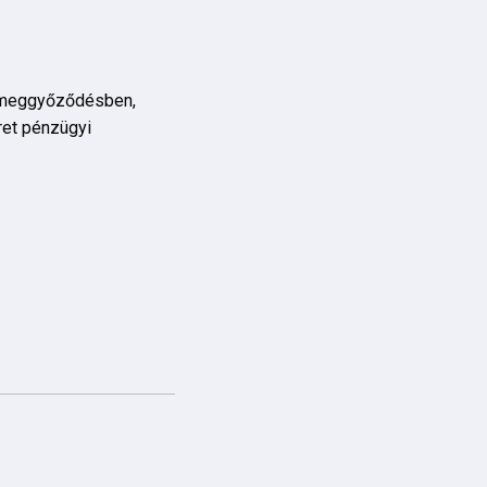
a meggyőződésben,
ret pénzügyi