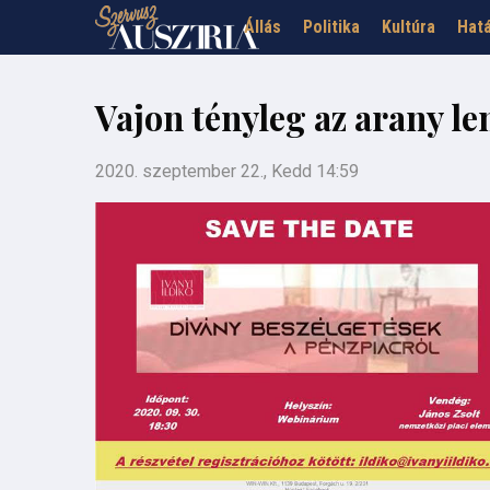
Állás
Politika
Kultúra
Hatá
Vajon tényleg az arany l
2020. szeptember 22., Kedd 14:59