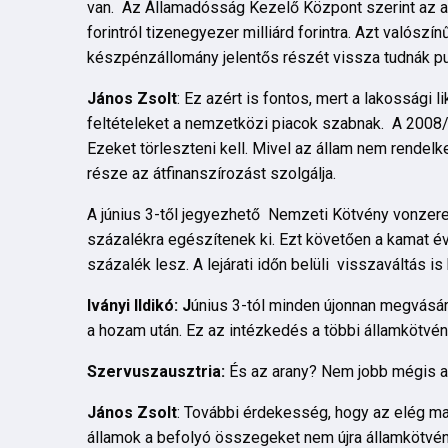
van. Az Államadósság Kezelő Központ szerint az a 
forintról tizenegyezer milliárd forintra. Azt valószí
készpénzállomány jelentős részét vissza tudnák p
János Zsolt
: Ez azért is fontos, mert a lakossági 
feltételeket a nemzetközi piacok szabnak. A 2008/
Ezeket törleszteni kell. Mivel az állam nem rendel
része az átfinanszírozást szolgálja.
A június 3-től jegyezhető Nemzeti Kötvény vonzerej
százalékra egészítenek ki. Ezt követően a kamat év
százalék lesz. A lejárati időn belüli visszaváltás 
Iványi Ildikó: J
únius 3-tól minden újonnan megvásár
a hozam után. Ez az intézkedés a többi államkötvén
Szervuszausztria:
És az arany? Nem jobb mégis ar
János Zsolt
: További érdekesség, hogy az elég m
államok a befolyó összegeket nem újra államkötvén