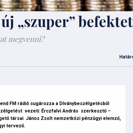
 új „szuper” befekte
nyat megvenni?
Határ
Trend FM rádió sugározza a Díványbeszélgetésből
szélgetést vezeti: Érczfalvi András szerkesztő –
ető társai János Zsolt nemzetközi pénzügyi elemző,
ügyi tervező.