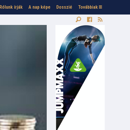
Rólunk írják
A nap képe
Dosszié
Továbbiak