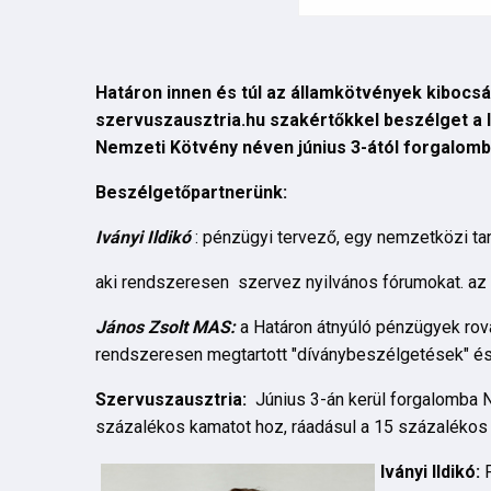
Határon innen és túl az államkötvények kibocsá
szervuszausztria.hu szakértőkkel beszélget a le
Nemzeti Kötvény néven június 3-ától forgalomba
Beszélgetőpartnerünk:
Iványi Ildikó
: pénzügyi tervező, egy nemzetközi ta
aki rendszeresen szervez nyilvános fórumokat. az
János Zsolt MAS:
a Határon átnyúló pénzügyek rova
rendszeresen megtartott "díványbeszélgetések" é
Szervuszausztria:
Június 3-án kerül forgalomba N
százalékos kamatot hoz, ráadásul a 15 százalékos k
Iványi Ildikó: