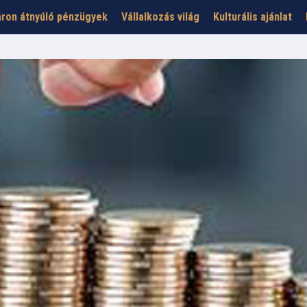
ron átnyúló pénzügyek
Vállalkozás világ
Kulturális ajánlat