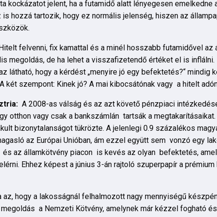
ta kockázatot jelent, ha a futamidő alatt lényegesen emelkedne a
is hozzá tartozik, hogy ez normális jelenség, hiszen az állampap
szközök.
Hitelt felvenni, fix kamattal és a minél hosszabb futamidővel a
is megoldás, de ha lehet a visszafizetendő értéket el is inflálni.
az látható, hogy a kérdést „menyire jó egy befektetés?“ mindig ké
 A két szempont: Kinek jó? A mai kibocsátónak vagy a hitelt ad
tria:
A 2008-as válság és az azt követő pénzpiaci intézkedése
y otthon vagy csak a bankszámlán tartsák a megtakarításaikat. 
ult bizonytalanságot tükrözte. A jelenlegi 0.9 százalékos magy
agasló az Európai Unióban, ám ezzel együtt sem vonzó egy lak
 és az államkötvény piacon is kevés az olyan befektetés, amell
elérni. Ehhez képest a június 3-án rajtoló szuperpapír a prémium 
a az, hogy a lakosságnál felhalmozott nagy mennyiségű készpén
t megoldás a Nemzeti Kötvény, amelynek már kézzel fogható és