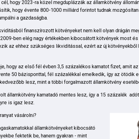
cél, hogy 2023-ra közel megduplázzák az államkötvény állományt
nűsítik, hogy évente 800-1000 milliárd forintot tudnak mozgósítani
umpálni a gazdaságba.
likviditásból finanszírozott kötvényeket nem kell olyan drágán me
2009-ben elég nagy értékekben kibocsátott kötvények most és 2
kezik az ehhez szükséges likviditással, ezért az új kötvényekbő
e, hogy az első fél évben 3,5 százalékos kamatot fizet, amit az
ente 50 bázisponttal, fél százalékkal emelkedik, így az ötödik 
is kedvezőbb lesz, mint a többi forgalmazott államkötvény esetéb
olt államkötvény kamatadó mentes lesz, így a 15 százalék adót 
yre is igaz lesz.
anyat vásárolni?
agaskamatokkal államkötvényeket kibocsátó
yekbe fektetik be, hanem gyakran - mint