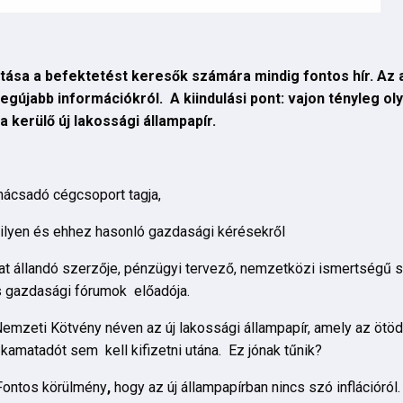
tása a befektetést keresők számára mindig fontos hír. Az 
gújabb információkról. A kiindulási pont: vajon tényleg ol
 kerülő új lakossági állampapír.
nácsadó cégcsoport tagja,
 ilyen és ehhez hasonló gazdasági kérésekről
t állandó szerzője, pénzügyi tervező, nemzetközi ismertségű s
s gazdasági fórumok előadója.
emzeti Kötvény néven az új lakossági állampapír, amely az ötöd
amatadót sem kell kifizetni utána. Ez jónak tűnik?
Fontos körülmény
,
hogy az új állampapírban nincs szó inflációró