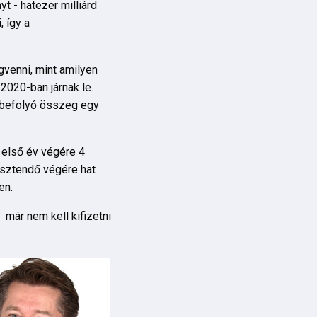
 - hatezer milliárd
, így a
gvenni, mint amilyen
020-ban járnak le.
l befolyó összeg egy
 első év végére 4
esztendő végére hat
en.
már nem kell kifizetni