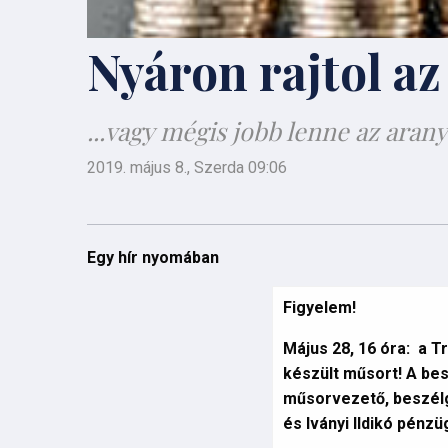
Nyáron rajtol az
...vagy mégis jobb lenne az ara
2019. május 8., Szerda 09:06
Egy hír nyomában
Figyelem!
Május 28, 16 óra: a 
készült műsort! A be
műsorvezető, beszélg
és Iványi Ildikó pénz