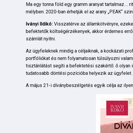
Ma egy tonna föld egy gramm aranyat tartalmaz…. ri
mélyben. 2020-ban érhetjük el az arany „PEAK“ szin
Iványi Ildikó:
Visszatérve az államkötvényre, ezeket
befektetők költségérzékenyek, akkor érdemes erről
számlát nyitni.
Az ügyfeleknek mindig a céljaiknak, a kockázati pro
portfóliókat és nem folyamatosan túlsúlyozni valam
tisztánlátást segíti a befektetési szakértő: ő olyan
tudatosabb döntési pozícióba helyezik az ügyfelet.
A május 21-i díványbeszélgetés egyik célja az ilye