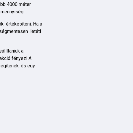
lább 4000 méter
lt mennyiség …
k értékesíteni. Ha a
ltségmentesen letéti
állítaniuk a
akció fényezi A
 segítenek, és egy