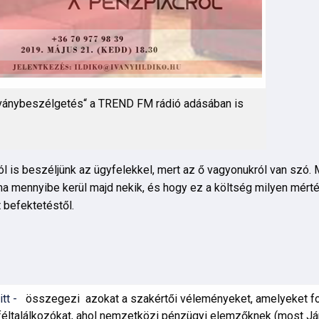
ványbeszélgetés“ a TREND FM rádió adásában is
l is beszéljünk az ügyfelekkel, mert az ő vagyonukról van szó. 
ma mennyibe kerül majd nekik, és hogy ez a költség milyen mért
 befektetéstől.
tt -
összegezi azokat a szakértői véleményeket, amelyeket f
gyféltalálkozókat, ahol nemzetközi pénzügyi elemzőknek (most J