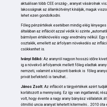
aktuálisan több CEE ország-, aranyat vásárolnak vi
lakosságnak az államkötvényt kínálják, maguk visz
lehet ezen gondolkodni.
Főleg pénzértékek esetében mindig elég lényeges ké
általában az inflációt azzal védik ki szinte „automati
bármilyen értéknövelés vagy eredmény nélkül. Egy 
osztalék, emellett az árfolyam növekedés az infl
csökkenhet is.
Iványi Ildikó:
Az aranyról nagyon hosszú időre kive
ig a növekvő árfolyamok mellett főleg eladtak aran
nemzeti, valamint a központi bankok is főleg arany
privát befektető is tanulhat…
János Zsolt:
Az inflációt a tárgyértékek azért tudj
korlátozott a mennyiség. Ez így van ingatlannál, rés
volt, hogy évente a nagy arany bányász vállalatok átl
ötmillió uncia aranyat lehetett kitermelni… 2010 ót