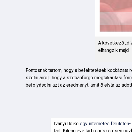
A következő „dí
elhangzik majd
Fontosnak tartom, hogy a befektetések kockázatairó
szólni arról, hogy a szóbanforgó megtakarítási for
befolyásolni azt az eredményt, amit ő elvár az adott
Iványi Ildikó
egy internetes felületen- i
tart. Kilenc éve tart rendszeresen ü