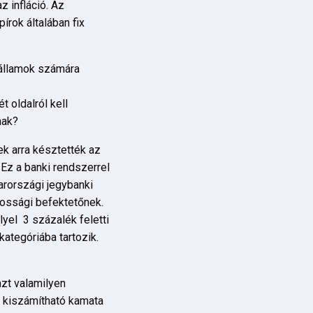
z infláció. Az
írok általában fix
z államok számára
t oldalról kell
ónak?
k arra késztették az
Ez a banki rendszerrel
arországi jegybanki
ossági befektetőnek.
yel 3 százalék feletti
kategóriába tartozik.
zt valamilyen
 kiszámítható kamata