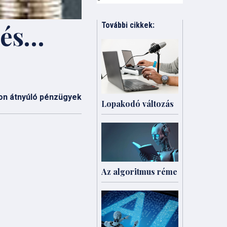
tés…
További cikkek:
on átnyúló pénzügyek
Lopakodó változás
Az algoritmus réme