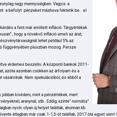
szonylag nagy mennyiségben. Vagyis: a
ont a befolyt pénzeket máshova fektetik be… el
rdés a fent már említett infláció. Tárgyértékek
kusan“ , hogy a növekvő infláció emeli az árat,
részvénytársaságnál lehet például 5% az
áció függvényében pluszban mozog. Persze
títve érdemes beszélni. A központi bankok 2011-
yat, azóta azonban csökken az árfolyam és a
at vásárolnak. Nem spekulációból, és ebből a
ák jobban kivédeni, mint a pénzértékek, mert
zvényeknél, aranynál, stb…Eddig szinte“ normális"
agban nyolc olyan új helyet találtak, ahonnan kb.
a évente átlagban már csak 1-1,5-öt találtak, 2017 óta egyet sem!