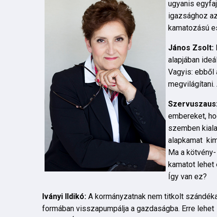
ugyanis egyfaj
igazsághoz az 
kamatozású e
János Zsolt:
alapjában ideál
Vagyis: ebből 
megvilágítani.
Szervuszausz
embereket, hog
szemben kialak
alapkamat kim
Ma a kötvény-
kamatot lehet 
Így van ez?
Iványi Ildikó:
A kormányzatnak nem titkolt szándék
formában visszapumpálja a gazdaságba. Erre lehe