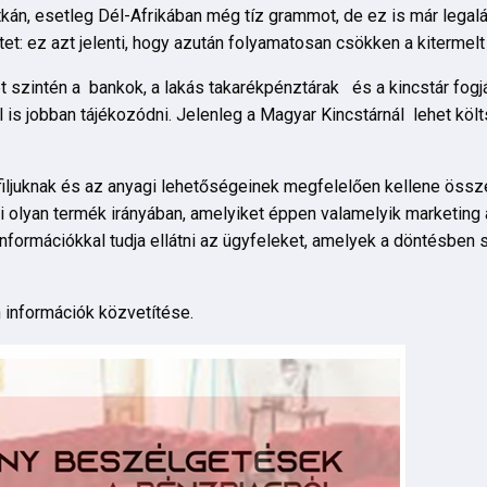
tkán, esetleg Dél-Afrikában még tíz grammot, de ez is már lega
tet: ez azt jelenti, hogy azután folyamatosan csökken a kiterme
 szintén a bankok, a lakás takarékpénztárak és a kincstár fogjá
 is jobban tájékozódni. Jelenleg a Magyar Kincstárnál lehet kö
filjuknak és az anyagi lehetőségeinek megfelelően kellene össze
i olyan termék irányában, amelyiket éppen valamelyik marketing 
 információkkal tudja ellátni az ügyfeleket, amelyek a döntésben
n információk közvetítése.