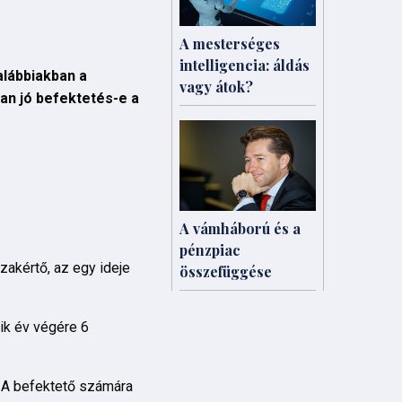
A mesterséges
intelligencia: áldás
alábbiakban a
vagy átok?
yan jó befektetés-e a
A vámháború és a
pénzpiac
zakértő, az egy ideje
összefüggése
ik év végére 6
l. A befektető számára