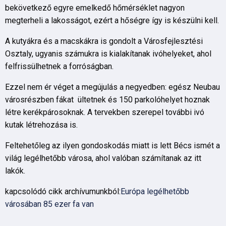
bekövetkező egyre emelkedő hőmérséklet nagyon
megterheli a lakosságot, ezért a hőségre így is készülni kell.
A kutyákra és a macskákra is gondolt a Városfejlesztési
Osztaly, ugyanis számukra is kialakítanak ivóhelyeket, ahol
felfrissülhetnek a forróságban.
Ezzel nem ér véget a megújulás a negyedben: egész Neubau
városrészben fákat ültetnek és 150 parkolóhelyet hoznak
létre kerékpárosoknak. A tervekben szerepel további ivó
kutak létrehozása is.
Feltehetőleg az ilyen gondoskodás miatt is lett Bécs ismét a
világ legélhetőbb városa, ahol valóban számítanak az itt
lakók.
kapcsolódó cikk archívumunkból:
Európa legélhetőbb
városában 85 ezer fa van