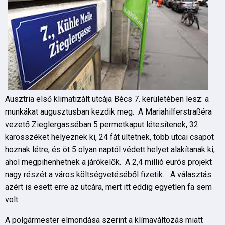
Ausztria első klimatizált utcája Bécs 7. kerületében lesz: a
munkákat augusztusban kezdik meg. A Mariahilferstraßéra
vezető Zieglergasséban 5 permetkaput létesítenek, 32
karosszéket helyeznek ki, 24 fát ültetnek, több utcai csapot
hoznak létre, és öt 5 olyan naptól védett helyet alakítanak ki,
ahol megpihenhetnek a járókelők. A 2,4 millió eurós projekt
nagy részét a város költségvetéséből fizetik. A választás
azért is esett erre az utcára, mert itt eddig egyetlen fa sem
volt.
A polgármester elmondása szerint a klímaváltozás miatt