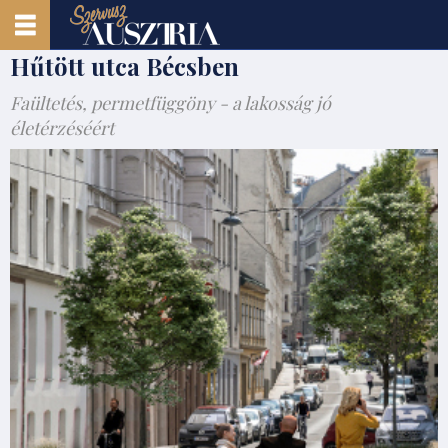
Hűtött utca Bécsben
Faültetés, permetfüggöny - a lakosság jó
életérzéséért