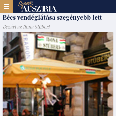
Bécs vendéglátása szegényebb lett
Bezárt az Ilona Stüberl