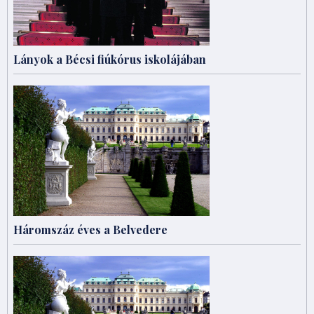
Lányok a Bécsi fiúkórus iskolájában
Háromszáz éves a Belvedere