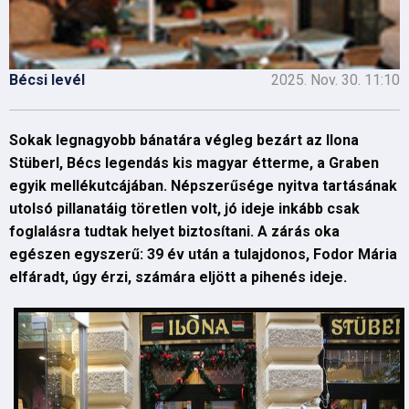
Bécsi levél
2025. Nov. 30. 11:10
Sokak legnagyobb bánatára végleg bezárt az Ilona
Stüberl, Bécs legendás kis magyar étterme, a Graben
egyik mellékutcájában. Népszerűsége nyitva tartásának
utolsó pillanatáig töretlen volt, jó ideje inkább csak
foglalásra tudtak helyet biztosítani. A zárás oka
egészen egyszerű: 39 év után a tulajdonos, Fodor Mária
elfáradt, úgy érzi, számára eljött a pihenés ideje.