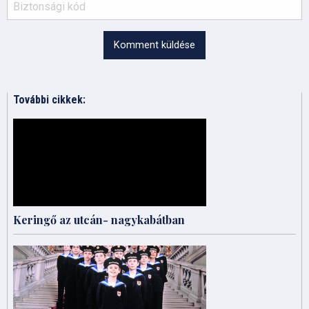
Komment küldése
További cikkek:
Keringő az utcán- nagykabátban