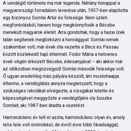
A vendéglő története ma már legenda. Néhány hónappal a
magyarországi forradalom leverése után, 1957-ben alapította
egy bizonyos Somlai Artúr és felesége. Nem üzleti
megfontolásból, hanem hogy megkönnyítsék a Bécsbe
menekült magyarok életét. Arra gondoltak, hogy a hazai ízek
talán segítenek megbirkózni a honvággyal. Somlai remek
szakember volt, már évek óta vezette a Bécs és Passau
között közlekedő hajó éttermét. Fodor Mária a hetvenes
évek végén érkezett Bécsbe, édesanyjával – aki akkor már
az időközben megözvegyült Somlai második felesége volt.
Ő ugyan eredetileg más pályára készült, ám mostohaapja
étterme, a vendéglátás annyira megtetszett, hogy a
szükséges iskolákat elvégezte, a vizsgákat letette és
képességével meggyőzte a vendéglőjére oly büszke
Somlait, aki 1987-ben átadta a vezetést.
Harminckilenc év telt el azóta, harminckilenc olyan év, amely
telis tele volt örömökkel, de évről évre több fáradsággal,