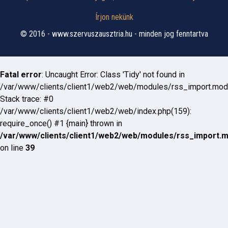
Írjon nekünk
© 2016 - www.szervuszausztria.hu - minden jog fenntartva
Fatal error
: Uncaught Error: Class 'Tidy' not found in
/var/www/clients/client1/web2/web/modules/rss_import.mod
Stack trace: #0
/var/www/clients/client1/web2/web/index.php(159):
require_once() #1 {main} thrown in
/var/www/clients/client1/web2/web/modules/rss_import.
on line
39