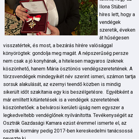
Ilona Stüberl
híres lett, hogy a
vendégek
szeretik, éveken
át hűségesen
visszatértek, és most, a bezárás hírére valósággal
könyörögtek: gondolja meg magát. A népszerűség persze
nem csak a jó konyhának, a hitelesen magyaros ízeknek
köszönhető, hanem Mária ösztönös vendégszeretetének. A
törzsvendégek mindegyikét név szerint ismeri, számon tartja
sorsuk alakulását, az ezernyi teendő közben is mindig
sikerült időt szakítania egy kis beszélgetésre. Egyébként a
már említett kitüntetések is a vendégek szeretetének
köszönhetőek: a belvárosi kerületi újság nem egyszer a
legkedveltebb vendéglőnek nyilvánította. Tevékenységét az
Osztrák Gazdasági Kamara ezüst éremmel ismerte el, az
osztrák kormány pedig 2017-ben kereskedelmi tanácsossá
nevezte ki.