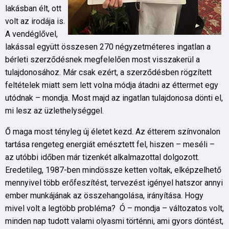
lakásban élt, ott
volt az irodája is.
A vendéglővel,
lakással együtt összesen 270 négyzetméteres ingatlan a
bérleti szerződésnek megfelelően most visszakerül a
tulajdonosához. Már csak ezért, a szerződésben rögzített
feltételek miatt sem lett volna módja átadni az éttermet egy
utódnak – mondja. Most majd az ingatlan tulajdonosa dönti el,
mi lesz az üzlethelységgel.
Ő maga most tényleg új életet kezd. Az étterem színvonalon
tartása rengeteg energiát emésztett fel, hiszen – meséli –
az utóbbi időben már tizenkét alkalmazottal dolgozott.
Eredetileg, 1987-ben mindössze ketten voltak, elképzelhető
mennyivel több erőfeszítést, tervezést igényel hatszor annyi
ember munkájának az összehangolása, irányítása. Hogy
mivel volt a legtöbb probléma? Ó – mondja – változatos volt,
minden nap tudott valami olyasmi történni, ami gyors döntést,