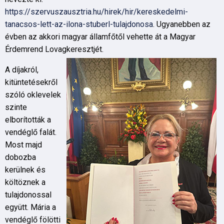
https://szervuszausztria.hu/hirek/hir/kereskedelmi-
tanacsos-lett-az-ilona-stuberl-tulajdonosa
. Ugyanebben az
évben az akkori magyar államfőtől vehette át a Magyar
Érdemrend Lovagkeresztjét.
A díjakról,
kitüntetésekről
szóló oklevelek
szinte
elborították a
vendéglő falát.
Most majd
dobozba
kerülnek és
költöznek a
tulajdonossal
együtt. Mária a
vendéglő fölötti