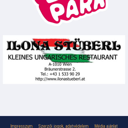
Impresszum
Szerzői jogok, adatvédelem
Média ajánlat