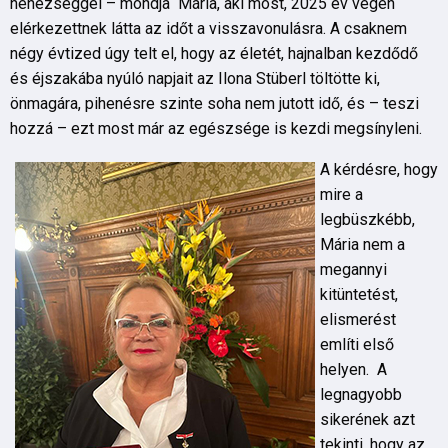
nehézséggel – mondja Mária, aki most, 2025 év végén
elérkezettnek látta az időt a visszavonulásra. A csaknem
négy évtized úgy telt el, hogy az életét, hajnalban kezdődő
és éjszakába nyúló napjait az Ilona Stüberl töltötte ki,
önmagára, pihenésre szinte soha nem jutott idő, és – teszi
hozzá – ezt most már az egészsége is kezdi megsínyleni.
A kérdésre, hogy
mire a
legbüszkébb,
Mária nem a
megannyi
kitüntetést,
elismerést
említi első
helyen. A
legnagyobb
sikerének azt
tekinti, hogy az