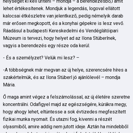
helységet ki kell üríteni – mondja – a berendezésbő,l amit
lehet értékesítenek. Mondjuk a legendás, logoval ellátott
kalocsai étkészletre van jelentkező, pedig némelyik darab
már erősen megkopott, és a konyhai gépekre is lesz vevő.
Ráadásul a budapesti Kereskedelmi és Vendéglátóipari
Múzeum is tervezi, hogy helyet ad az Ilona Stüberlnek,
vagyis a berendezés egy része oda kerül.
- És a személyzet? Velük mi lesz? –
-A többségnek már megvan az új helye, szerencsére híres a
szakértelmük, és az Ilona Stüberl jó ajánlólevél – mondja
Mária.
Ő maga amint végez a felszámolással, az új életére szeretne
koncentrálni. Odafigyel majd az egészségére, kúrákra megy,
hogy ahogy lehet, eltüntesse a sok évtizedes megfeszített
fizikai munka nyomait. És utazni fog, kivenni a részét
olyasmiből, amire addig nem jutott ideje. Aztán ha mindebből