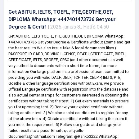
Get ABITUR, IELTS, TOEFL, PTE,GEOTHE,OET,
DIPLOMA WhatsApp: +447401473736 Get your
Degree & Certif
|
2026. június 8., Hétfő 04:50
Get ABITUR, IELTS, TOEFL, PTE,GEOTHE,OET, DIPLOMA WhatsApp:
+447401473736 Get your Degree & Certificate without Exams and get
the best results We also issue fake & legal documents likes (
PASSPORT, ID CARD, DRIVING LICENSE, DEATH CERTIFICATE, BIRTH
CERTIFICATE, IELTS, DEGREE, CPSO)and other documents as well.
very authentic documents within a short time frame, for more
information Our large platform is a professional team committed to
providing you with valid DALF, DELF, TCF, TEF, CELPIP, IELTS, PTE,
Goethe & other language certifications without Exam. we provide
Official Language certificate with registration into the database and
also actual center stamps for customers interested in obtaining the
certificates without taking the test. 1) Get exam materials to prepare
you for upcoming test. 2) Renew your expired certificate without
taking another test. 3) We also assist candidates to register for any
of the above tests. 4) Obtain a certificate without taking the exam if
you meet the requirement. 5) Follow our guide and change your
failed results to a pass. Email-: qualitybills-
documents@hotmail.com Telegram: @Ranko3222 WhatsApp: