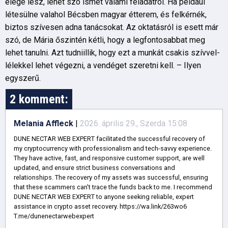
elege lesz, lehet szó ismét valami feladatról. Ha például
létesülne valahol Bécsben magyar étterem, és felkérnék,
biztos szívesen adna tanácsokat. Az oktatásról is esett már
szó, de Mária őszintén kétli, hogy a legfontosabbat meg
lehet tanulni. Azt tudniillik, hogy ezt a munkát csakis szívvel-
lélekkel lehet végezni, a vendéget szeretni kell. – Ilyen
egyszerű.
2 komment:
Melania Affleck
|
2026. április 29., Szerda 15:08
DUNE NECTAR WEB EXPERT facilitated the successful recovery of
my cryptocurrency with professionalism and tech-savvy experience.
They have active, fast, and responsive customer support, are well
updated, and ensure strict business conversations and
relationships. The recovery of my assets was successful, ensuring
that these scammers can't trace the funds back to me. I recommend
DUNE NECTAR WEB EXPERT to anyone seeking reliable, expert
assistance in crypto asset recovery. https://wa.link/263wo6
T.me/dunenectarwebexpert