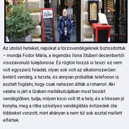
Az utolsó heteket, napokat a törzsvendégeknek biztosítottuk
– mondja Fodor Mária, a legendás Ilona Stüberl decembertől
visszavonuló tulajdonosa. És rögtön hozzá is teszi: ez nem
volt egyszerű feladat, olyan sok volt az alkalomszerűen
betérő vendég, a turista, és annyian próbáltak telefonon is
asztalt foglalni, hogy csak nehezen állták a rohamot. Aki
valaha is járt a Graben mellékutcájában most bezárt
vendéglőben, tudja, milyen kicsi volt itt a hely, és a híresen jó
konyha, meg a ritka szívélyes vendéglátás évtizedek óta
többeket vonzott, mint ahányan a nem túl sok asztal mellett
elfértek.