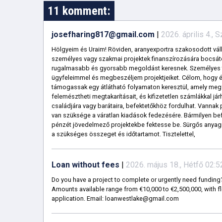
11 komment:
josefharing817@gmail.com
|
2026. április 4.,
Hölgyeim és Uraim! Röviden, aranyexportra szakosodott vál
személyes vagy szakmai projektek finanszírozására bocsáto
rugalmasabb és gyorsabb megoldást keresnek. Személyes ta
ügyfeleimmel és megbeszéljem projektjeiket. Célom, hogy él
támogassak egy átlátható folyamaton keresztül, amely megf
felemésztheti megtakarításait, és kifizetetlen számlákkal j
családjára vagy barátaira, befektetőkhöz fordulhat. Vannak p
van szüksége a váratlan kiadások fedezésére. Bármilyen bef
pénzét jövedelmező projektekbe fektesse be. Sürgős anya
a szükséges összeget és időtartamot. Tisztelettel,
Loan without fees
|
2026. május 18., Hétfő 02:5
Do you have a project to complete or urgently need funding? 
Amounts available range from €10,000 to €2,500,000, with fl
application. Email: loanwestlake@gmail.com