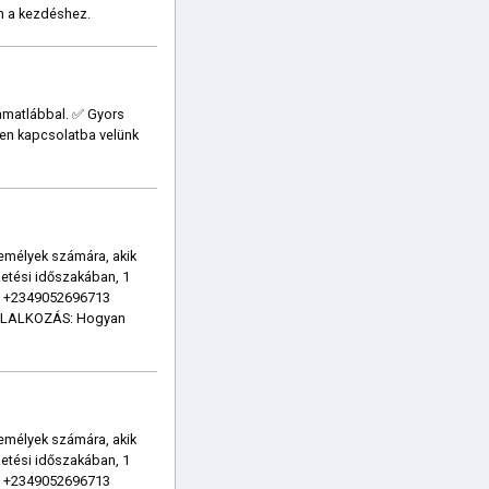
n a kezdéshez.
amatlábbal. ✅ Gyors
jen kapcsolatba velünk
zemélyek számára, akik
zetési időszakában, 1
p: +2349052696713
GLALKOZÁS: Hogyan
zemélyek számára, akik
zetési időszakában, 1
p: +2349052696713