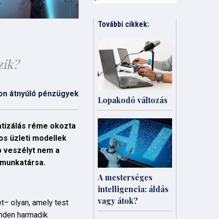
További cikkek:
zik?
on átnyúló pénzügyek
Lopakodó változás
atizálás réme okozta
os üzleti modellek
b veszélyt nem a
ó munkatársa.
A mesterséges
intelligencia: áldás
vagy átok?
et– olyan, amely test
inden harmadik