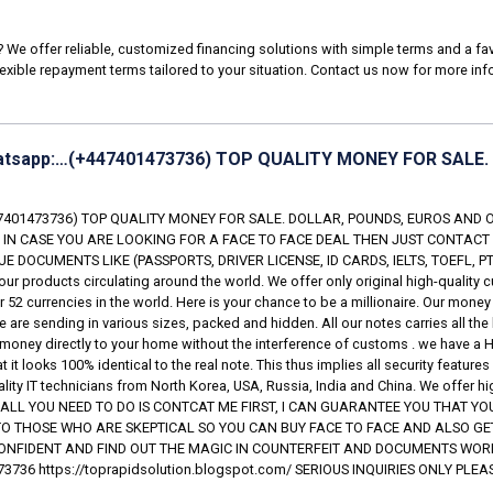
We offer reliable, customized financing solutions with simple terms and a favo
exible repayment terms tailored to your situation. Contact us now for more inf
sapp:…(+447401473736) TOP QUALITY MONEY FOR SALE.
401473736) TOP QUALITY MONEY FOR SALE. DOLLAR, POUNDS, EUROS AND 
F IN CASE YOU ARE LOOKING FOR A FACE TO FACE DEAL THEN JUST CONTACT
 DOCUMENTS LIKE (PASSPORTS, DRIVER LICENSE, ID CARDS, IELTS, TOEFL, P
 products circulating around the world. We offer only original high-quality 
52 currencies in the world. Here is your chance to be a millionaire. Our money 
e are sending in various sizes, packed and hidden. All our notes carries all t
e money directly to your home without the interference of customs . we have a 
t looks 100% identical to the real note. This thus implies all security features 
ity IT technicians from North Korea, USA, Russia, India and China. We offer hig
T ALL YOU NEED TO DO IS CONTCAT ME FIRST, I CAN GUARANTEE YOU THAT Y
 TO THOSE WHO ARE SKEPTICAL SO YOU CAN BUY FACE TO FACE AND ALSO GE
ONFIDENT AND FIND OUT THE MAGIC IN COUNTERFEIT AND DOCUMENTS WORL
3736 https://toprapidsolution.blogspot.com/ SERIOUS INQUIRIES ONLY PLEA