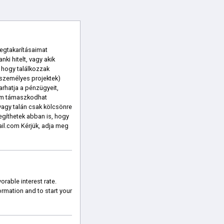
egtakarításaimat
i hitelt, vagy akik
 hogy találkozzak
 személyes projektek)
rhatja a pénzügyeit,
 nem támaszkodhat
 vagy talán csak kölcsönre
egíthetek abban is, hogy
il.com Kérjük, adja meg
rable interest rate.
ormation and to start your