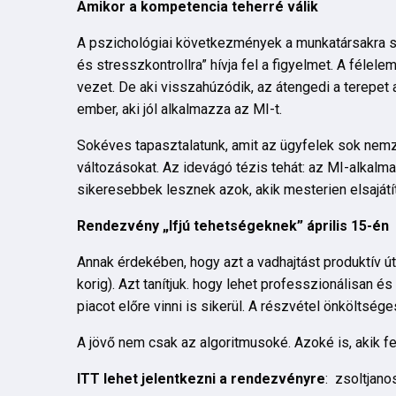
Amikor a kompetencia teherré válik
A pszichológiai következmények a munkatársakra s
és stresszkontrollra” hívja fel a figyelmet. A fél
vezet. De aki visszahúzódik, az átengedi a terepet 
ember, aki jól alkalmazza az MI-t.
Sokéves tapasztalatunk, amit az ügyfelek sok nemze
változásokat. Az idevágó tézis tehát: az MI-alka
sikeresebbek lesznek azok, akik mesterien elsajátítj
Rendezvény „Ifjú tehetségeknek” április 15-én
Annak érdekében, hogy azt a vadhajtást produktív útr
korig). Azt tanítjuk. hogy lehet professzionálisan 
piacot előre vinni is sikerül. A részvétel önköltség
A jövő nem csak az algoritmusoké. Azoké is, akik fel
ITT lehet jelentkezni a rendezvényre
: zsoltjanos