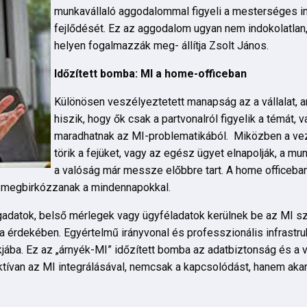
munkavállaló aggodalommal figyeli a mesterséges in
fejlődését. Ez az aggodalom ugyan nem indokolatlan
helyen fogalmazzák meg- állítja Zsolt János.
Időzített bomba: MI a home-officeban
Különösen veszélyeztetett manapság az a vállalat, 
hiszik, hogy ők csak a partvonalról figyelik a témát,
maradhatnak az MI-problematikából. Miközben a vez
törik a fejüket, vagy az egész ügyet elnapolják, a mu
a valóság már messze előbbre tart. A home officeba
n megbirkózzanak a mindennapokkal.
gadatok, belső mérlegek vagy ügyféladatok kerülnek be az MI s
a érdekében. Egyértelmű irányvonal és professzionális infrastruk
kjába. Ez az „árnyék-MI” időzített bomba az adatbiztonság és 
tívan az MI integrálásával, nemcsak a kapcsolódást, hanem akara