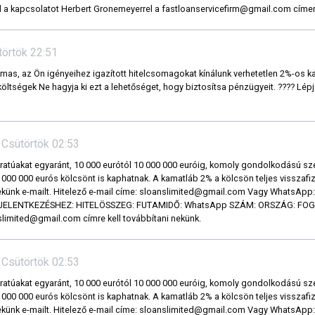
l a kapcsolatot Herbert Gronemeyerrel a fastloanservicefirm@gmail.com címe
ütörtök 22:51
as, az Ön igényeihez igazított hitelcsomagokat kínálunk verhetetlen 2%-os k
ltségek Ne hagyja ki ezt a lehetőséget, hogy biztosítsa pénzügyeit. ???? Lép
 Csütörtök 02:53
áratúakat egyaránt, 10 000 eurótól 10 000 000 euróig, komoly gondolkodású s
0 000 000 eurós kölcsönt is kaphatnak. A kamatláb 2% a kölcsön teljes visszafi
k nekünk e-mailt. Hitelező e-mail címe: sloanslimited@gmail.com Vagy WhatsAp
JELENTKEZÉSHEZ: HITELÖSSZEG: FUTAMIDŐ: WhatsApp SZÁM: ORSZÁG: FO
anslimited@gmail.com címre kell továbbítani nekünk.
 Csütörtök 02:53
áratúakat egyaránt, 10 000 eurótól 10 000 000 euróig, komoly gondolkodású s
0 000 000 eurós kölcsönt is kaphatnak. A kamatláb 2% a kölcsön teljes visszafi
k nekünk e-mailt. Hitelező e-mail címe: sloanslimited@gmail.com Vagy WhatsAp