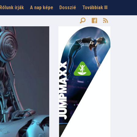
Rólunk írják
A nap képe
Dosszié
Továbbiak