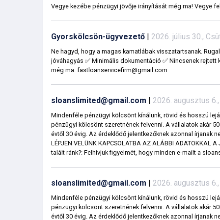
Vegye kezébe pénzügyi jövője irányítását még ma! Vegye fe
Gyorskölcsön-ügyvezető
|
2026. július 30., Cs
Ne hagyd, hogy a magas kamatlábak visszatartsanak. Rugalm
jóváhagyás ✅ Minimális dokumentáció ✅ Nincsenek rejtett kö
még ma: fastloanservicefirm@gmail.com
sloanslimited@gmail.com
|
2026. augusztus 6.,
Mindenféle pénzügyi kölcsönt kínálunk, rövid és hosszú lej
pénzügyi kölcsönt szeretnének felvenni. A vállalatok akár 5
évtől 30 évig. Az érdeklődő jelentkezőknek azonnal írjana
LÉPJEN VELÜNK KAPCSOLATBA AZ ALÁBBI ADATOKKAL A 
talált ránk?: Felhívjuk figyelmét, hogy minden e-mailt a slo
sloanslimited@gmail.com
|
2026. augusztus 6.,
Mindenféle pénzügyi kölcsönt kínálunk, rövid és hosszú lej
pénzügyi kölcsönt szeretnének felvenni. A vállalatok akár 5
évtől 30 évig. Az érdeklődő jelentkezőknek azonnal írjana