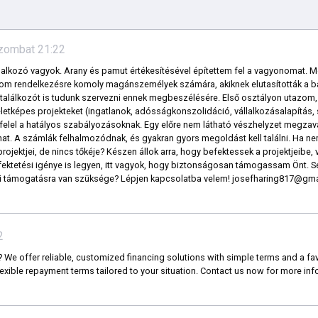
 Szombat 21:22
lalkozó vagyok. Arany és pamut értékesítésével építettem fel a vagyonomat. M
m rendelkezésre komoly magánszemélyek számára, akiknek elutasították a bank
lálkozót is tudunk szervezni ennek megbeszélésére. Első osztályon utazom,
etképes projekteket (ingatlanok, adósságkonszolidáció, vállalkozásalapítás,
elel a hatályos szabályozásoknak. Egy előre nem látható vészhelyzet megzava
árhat. A számlák felhalmozódnak, és gyakran gyors megoldást kell találni. Ha
rojektjei, de nincs tőkéje? Készen állok arra, hogy befektessek a projektjeibe,
ektetési igénye is legyen, itt vagyok, hogy biztonságosan támogassam Önt. S
gi támogatásra van szüksége? Lépjen kapcsolatba velem! josefharing817@gma
2
We offer reliable, customized financing solutions with simple terms and a favo
exible repayment terms tailored to your situation. Contact us now for more inf