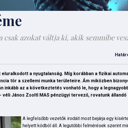
réme
a csak azokat váltja ki, akik semmibe ves
Határ
eluralkodott a nyugtalanság. Míg korábban a fizikai autom
ncia tör a szellemi munka területeire. Ám miközben bizony
án inkább az a következtetés vonható le, hogy a legnagyob
 - véli János Zsoltl MAS pénzügyi tervező, rovatunk álland
A legfelsőbb vezetők irodáit most bejárja egy kísért
helyett kódból áll. A legutóbbi felmérések szerint m