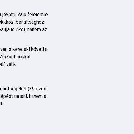
jövőtől való félelemre
sokkhoz, bénultsághoz
áltja le őket, hanem az
an sikere, aki követi a
Viszont sokkal
á” válik.
l tehetségeket (39 éves
lépést tartani, hanem a
t.