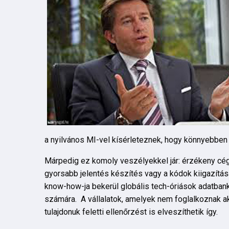
a nyilvános MI-vel kísérleteznek, hogy könnyebbe
Márpedig ez komoly veszélyekkel jár: érzékeny cé
gyorsabb jelentés készítés vagy a kódok kiigazítás
know-how-ja bekerül globális tech-óriások adatban
számára. A vállalatok, amelyek nem foglalkoznak ak
tulajdonuk feletti ellenőrzést is elveszíthetik így.