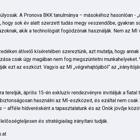
úlyosak. A Pronova BKK tanulmánya – másokéhoz hasonlóan - „a 
elem, hogy sok év alatt szerzett tudás megy veszendőbe, gyakran 
azoknak, akik a technológiát fogódzónak használják. Nem az MI v
déken átívelő kíséretében szereztünk, azt mutatja, hogy annak v
lmazása csak úgy magában nem fog megszüntetni munkahelyeket. 
ák ezt az eszközt. Vagyis az MI „végrehajtójából” az „irányítójáv
a tereljük, április 15-én exkluzív rendezvényre invitáljuk a fiata
és biztonságosan használni az MI-eszközeit, és ezáltal nem csak 
es – afféle hídverésként a tapasztalatunk és az Önök jövője közöt
elősségteljesen és stratégiailag irányítani tudják.
.at