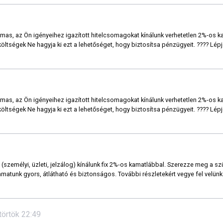
as, az Ön igényeihez igazított hitelcsomagokat kínálunk verhetetlen 2%-os k
ltségek Ne hagyja ki ezt a lehetőséget, hogy biztosítsa pénzügyeit. ???? Lép
as, az Ön igényeihez igazított hitelcsomagokat kínálunk verhetetlen 2%-os k
ltségek Ne hagyja ki ezt a lehetőséget, hogy biztosítsa pénzügyeit. ???? Lép
(személyi, üzleti, jelzálog) kínálunk fix 2%-os kamatlábbal. Szerezze meg a s
matunk gyors, átlátható és biztonságos. További részletekért vegye fel velünk
ütörtök 22:49