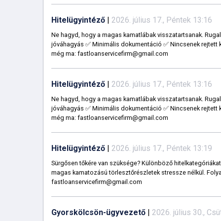
Hitelügyintéző
|
2026. július 17., Péntek 13:16
Ne hagyd, hogy a magas kamatlábak visszatartsanak. Rugalm
jóváhagyás ✅ Minimális dokumentáció ✅ Nincsenek rejtett kö
még ma: fastloanservicefirm@gmail.com
Hitelügyintéző
|
2026. július 17., Péntek 13:16
Ne hagyd, hogy a magas kamatlábak visszatartsanak. Rugalm
jóváhagyás ✅ Minimális dokumentáció ✅ Nincsenek rejtett kö
még ma: fastloanservicefirm@gmail.com
Hitelügyintéző
|
2026. július 17., Péntek 13:19
Sürgősen tőkére van szüksége? Különböző hitelkategóriákat 
magas kamatozású törlesztőrészletek stressze nélkül. Folya
fastloanservicefirm@gmail.com
Gyorskölcsön-ügyvezető
|
2026. július 30., Cs