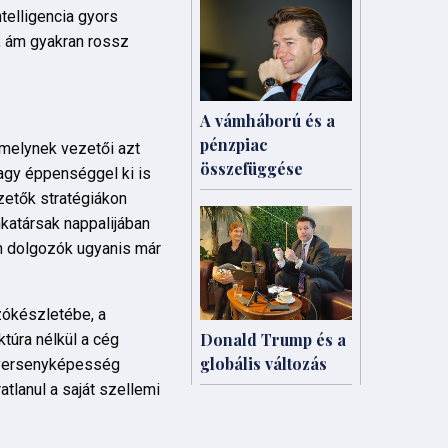
telligencia gyors
, ám gyakran rossz
A vámháború és a
pénzpiac
amelynek vezetői azt
összefüggése
 vagy éppenséggel ki is
etők stratégiákon
nkatársak nappalijában
n dolgozók ugyanis már
zókészletébe, a
Donald Trump és a
túra nélkül a cég
globális változás
a versenyképesség
tlanul a saját szellemi