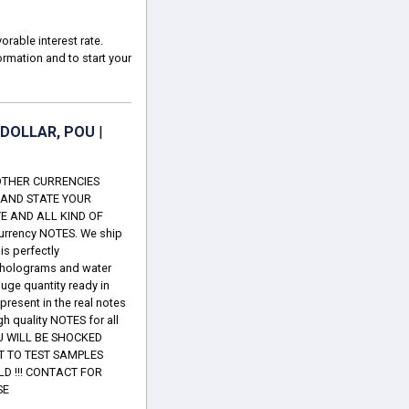
rable interest rate.
ormation and to start your
 DOLLAR, POU
|
OTHER CURRENCIES
 AND STATE YOUR
TE AND ALL KIND OF
currency NOTES. We ship
is perfectly
he holograms and water
Huge quantity ready in
present in the real notes
h quality NOTES for all
OU WILL BE SHOCKED
T TO TEST SAMPLES
D !!! CONTACT FOR
SE