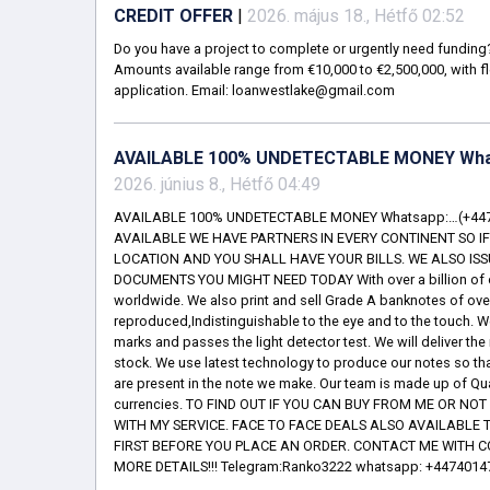
CREDIT OFFER
|
2026. május 18., Hétfő 02:52
Do you have a project to complete or urgently need funding? 
Amounts available range from €10,000 to €2,500,000, with fl
application. Email: loanwestlake@gmail.com
AVAILABLE 100% UNDETECTABLE MONEY What
2026. június 8., Hétfő 04:49
AVAILABLE 100% UNDETECTABLE MONEY Whatsapp:…(+447
AVAILABLE WE HAVE PARTNERS IN EVERY CONTINENT SO I
LOCATION AND YOU SHALL HAVE YOUR BILLS. WE ALSO ISSUE
DOCUMENTS YOU MIGHT NEED TODAY With over a billion of our
worldwide. We also print and sell Grade A banknotes of over 
reproduced,Indistinguishable to the eye and to the touch. W
marks and passes the light detector test. We will deliver th
stock. We use latest technology to produce our notes so that i
are present in the note we make. Our team is made up of Qual
currencies. TO FIND OUT IF YOU CAN BUY FROM ME OR NO
WITH MY SERVICE. FACE TO FACE DEALS ALSO AVAILABLE
FIRST BEFORE YOU PLACE AN ORDER. CONTACT ME WITH C
MORE DETAILS!!! Telegram:Ranko3222 whatsapp: +44740147