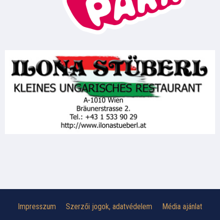
Impresszum
Szerzői jogok, adatvédelem
Média ajánlat