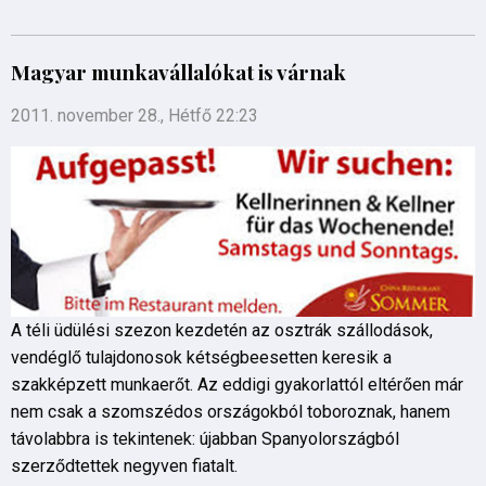
Magyar munkavállalókat is várnak
2011. november 28., Hétfő 22:23
A téli üdülési szezon kezdetén az osztrák szállodások,
vendéglő tulajdonosok kétségbeesetten keresik a
szakképzett munkaerőt. Az eddigi gyakorlattól eltérően már
nem csak a szomszédos országokból toboroznak, hanem
távolabbra is tekintenek: újabban Spanyolországból
szerződtettek negyven fiatalt.