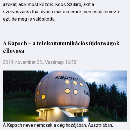
azokat, akik most kezdik. Koós Szilárd, akit a
szervuszausztria olvasó már ismernek, nemcsak tervezte
ezt, de meg is valósította.
A Kapsch – a telekommunikációs újdonságok
éllovasa
2014. november 23., Vasárnap 16:58
A Kapsch neve nemcsak a cég hazájában, Ausztriában,