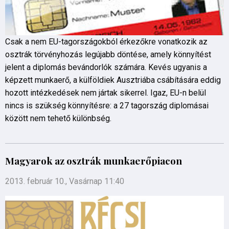
Csak a nem EU-tagországokból érkezőkre vonatkozik az
osztrák törvényhozás legújabb döntése, amely könnyítést
jelent a diplomás bevándorlók számára. Kevés ugyanis a
képzett munkaerő, a külföldiek Ausztriába csábítására eddig
hozott intézkedések nem jártak sikerrel. Igaz, EU-n belül
nincs is szükség könnyítésre: a 27 tagország diplomásai
között nem tehető különbség.
Magyarok az osztrák munkaerőpiacon
2013. február 10., Vasárnap 11:40