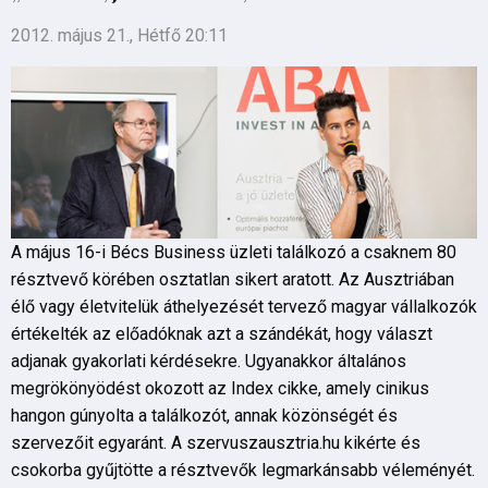
2012. május 21., Hétfő 20:11
A május 16-i Bécs Business üzleti találkozó a csaknem 80
résztvevő körében osztatlan sikert aratott. Az Ausztriában
élő vagy életvitelük áthelyezését tervező magyar vállalkozók
értékelték az előadóknak azt a szándékát, hogy választ
adjanak gyakorlati kérdésekre. Ugyanakkor általános
megrökönyödést okozott az Index cikke, amely cinikus
hangon gúnyolta a találkozót, annak közönségét és
szervezőit egyaránt. A szervuszausztria.hu kikérte és
csokorba gyűjtötte a résztvevők legmarkánsabb véleményét.