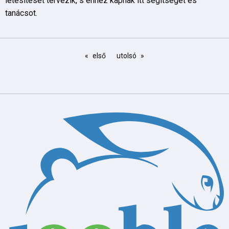
létesítését tervezik, s ehhez kapnak itt segítséget és
tanácsot.
első
utolsó