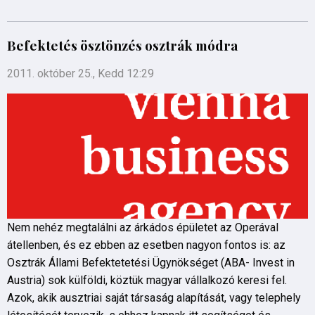
Befektetés ösztönzés osztrák módra
2011. október 25., Kedd 12:29
Nem nehéz megtalálni az árkádos épületet az Operával
átellenben, és ez ebben az esetben nagyon fontos is: az
Osztrák Állami Befektetetési Ügynökséget (ABA- Invest in
Austria) sok külföldi, köztük magyar vállalkozó keresi fel.
Azok, akik ausztriai saját társaság alapítását, vagy telephely