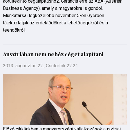
körültekintő cégalapításhoz. Garancia erre az ABA (Austrian
Business Agency), amely a magyarokra is gondol.
Munkatársai legközelebb november 5-én Győrben
tájékoztatják az érdeklődőket a lehetőségekről és a
teendőkről.
Ausztriában nem nehéz céget alapítani
2013. augusztus 22., Csütörtök 22:21
Előző cikkünkben a magyarországi vállalkozások ausztriai