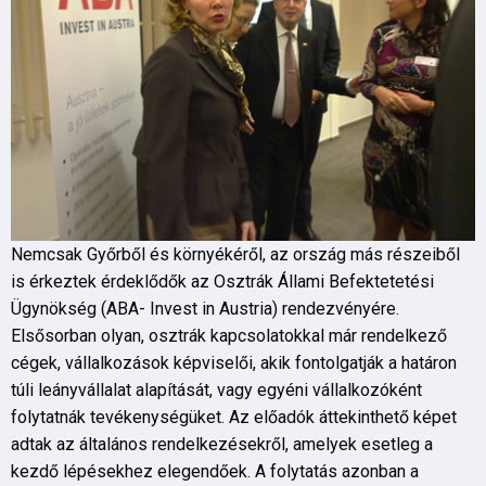
Nemcsak Győrből és környékéről, az ország más részeiből
is érkeztek érdeklődők az Osztrák Állami Befektetetési
Ügynökség (ABA- Invest in Austria) rendezvényére.
Elsősorban olyan, osztrák kapcsolatokkal már rendelkező
cégek, vállalkozások képviselői, akik fontolgatják a határon
túli leányvállalat alapítását, vagy egyéni vállalkozóként
folytatnák tevékenységüket. Az előadók áttekinthető képet
adtak az általános rendelkezésekről, amelyek esetleg a
kezdő lépésekhez elegendőek. A folytatás azonban a