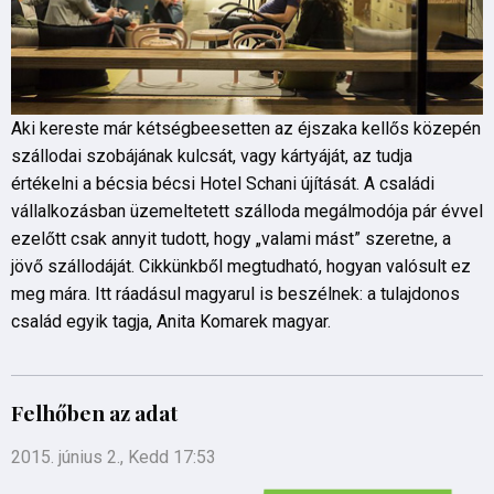
Aki kereste már kétségbeesetten az éjszaka kellős közepén
szállodai szobájának kulcsát, vagy kártyáját, az tudja
értékelni a bécsia bécsi Hotel Schani újítását. A családi
vállalkozásban üzemeltetett szálloda megálmodója pár évvel
ezelőtt csak annyit tudott, hogy „valami mást” szeretne, a
jövő szállodáját. Cikkünkből megtudható, hogyan valósult ez
meg mára. Itt ráadásul magyarul is beszélnek: a tulajdonos
család egyik tagja, Anita Komarek magyar.
Felhőben az adat
2015. június 2., Kedd 17:53