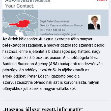
Az érdek kölcsönös: Ausztria szeretne több magyar
befektetőt országában, a magyar gazdaság számára pedig
hasznos lenne a jelenlét a biztonságos jogi hátterű, nagy
lehetőséget kínáló osztrák piacon. A lehetőségekről az
Austrian Business Agency (ABA) budapesti rendezvényén
pénzügyi és adóügyi szakértők is tájékoztatták az
érdeklődőket, Peter Löschl igazgató pedig a
szervuszausztria olvasóinak azt is körvonalazta, milyen
előnyökhöz juthatnak a magyar vállalkozók.
„Hasznos, jól szervezett, informatív”