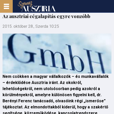
Az ausztriai cégalapítás egyre vonzóbb
2015. október 28., Szerda 10:25
Nem csökken a magyar vállalkozók – és munkavállalók
– érdeklődése Ausztria iránt. Az okokról,
lehetőségekről, nem utolsósorban pedig azokról a
körülményekről, amelyre különösen figyelni kell, dr.
Berényi Ferenc tanácsadó, olvasóink régi „ismerőse”
tájékoztat. Az elmondottakból kiderül, hogy a szakértő
segítsége, közreműködése, kapcsolatrendszere