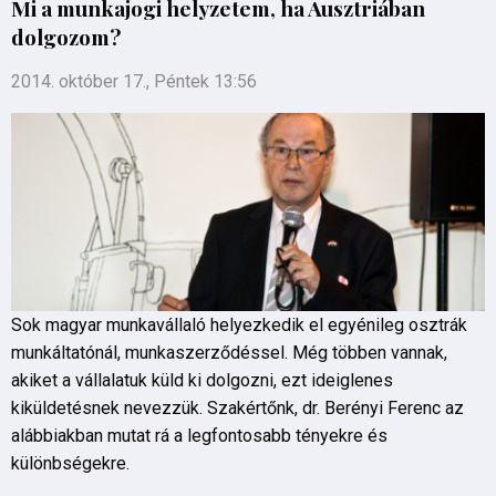
Mi a munkajogi helyzetem, ha Ausztriában
dolgozom?
2014. október 17., Péntek 13:56
Sok magyar munkavállaló helyezkedik el egyénileg osztrák
munkáltatónál, munkaszerződéssel. Még többen vannak,
akiket a vállalatuk küld ki dolgozni, ezt ideiglenes
kiküldetésnek nevezzük. Szakértőnk, dr. Berényi Ferenc az
alábbiakban mutat rá a legfontosabb tényekre és
különbségekre.