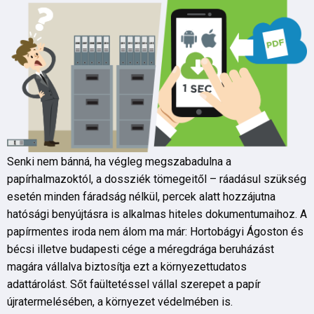
Senki nem bánná, ha végleg megszabadulna a
papírhalmazoktól, a dossziék tömegeitől – ráadásul szükség
esetén minden fáradság nélkül, percek alatt hozzájutna
hatósági benyújtásra is alkalmas hiteles dokumentumaihoz. A
papírmentes iroda nem álom ma már: Hortobágyi Ágoston és
bécsi illetve budapesti cége a méregdrága beruházást
magára vállalva biztosítja ezt a környezettudatos
adattárolást. Sőt faültetéssel vállal szerepet a papír
újratermelésében, a környezet védelmében is.