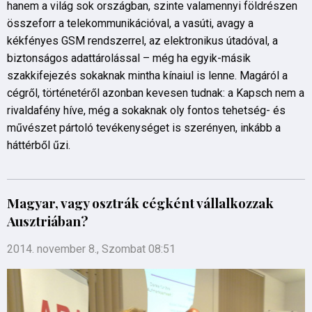
hanem a világ sok országban, szinte valamennyi földrészen
összeforr a telekommunikációval, a vasúti, avagy a
kékfényes GSM rendszerrel, az elektronikus útadóval, a
biztonságos adattárolással – még ha egyik-másik
szakkifejezés sokaknak mintha kínaiul is lenne. Magáról a
cégről, történetéről azonban kevesen tudnak: a Kapsch nem a
rivaldafény híve, még a sokaknak oly fontos tehetség- és
művészet pártoló tevékenységet is szerényen, inkább a
háttérből űzi.
Magyar, vagy osztrák cégként vállalkozzak
Ausztriában?
2014. november 8., Szombat 08:51