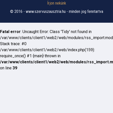
Írjon nekünk
© 2016 - www.szervuszausztria.hu - minden jog fenntartva
Fatal error
: Uncaught Error: Class 'Tidy' not found in
/var/www/clients/client1/web2/web/modules/rss_import.mod
Stack trace: #0
/var/www/clients/client1/web2/web/index.php(159):
require_once() #1 {main} thrown in
/var/www/clients/client1/web2/web/modules/rss_import.
on line
39