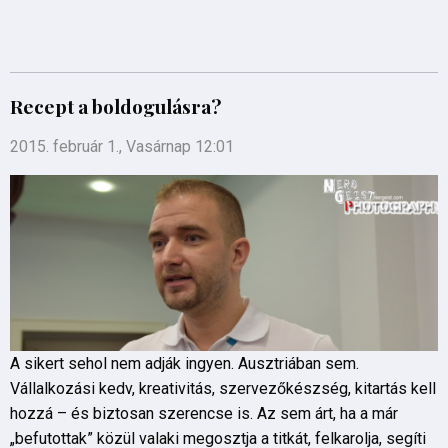
Recept a boldogulásra?
2015. február 1., Vasárnap 12:01
A sikert sehol nem adják ingyen. Ausztriában sem.
Vállalkozási kedv, kreativitás, szervezőkészség, kitartás kell
hozzá – és biztosan szerencse is. Az sem árt, ha a már
„befutottak” közül valaki megosztja a titkát, felkarolja, segíti