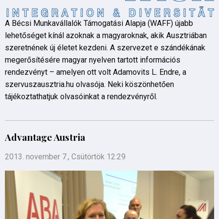
A Bécsi Munkavállalók Támogatási Alapja (WAFF) újabb
lehetőséget kínál azoknak a magyaroknak, akik Ausztriában
szeretnének új életet kezdeni. A szervezet e szándékának
megerősítésére magyar nyelven tartott információs
rendezvényt – amelyen ott volt Adamovits L. Endre, a
szervuszausztria.hu olvasója. Neki köszönhetően
tájékoztathatjuk olvasóinkat a rendezvényről.
Advantage Austria
2013. november 7., Csütörtök 12:29