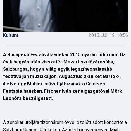
Kultúra
2015. Júl. 19. 10:56
A Budapesti Fesztiválzenekar 2015 nyarán több mint tíz
év kihagyás után visszatér Mozart szülővárosába,
Salzburgba, hogy a világ egyik legszínvonalasabb
fesztiválján muzsikáljon. Augusztus 2-án két Bartók-,
illetve egy Mahler-művet játszanak a Grosses
Festspielhausban. Fischer Iván zeneigazgatóval
Mörk
Leonóra
beszélgetett.
A zenekar utoljára tizenhárom évvel ezelőtt adott koncertet a
Salzburgi Ünnepi Játékokon. Az idei hangversenyen Miah