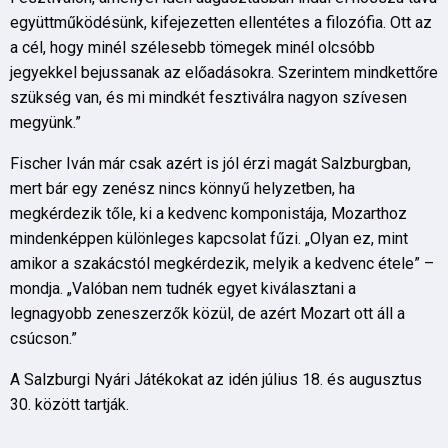
együttműködésünk, kifejezetten ellentétes a filozófia. Ott az
a cél, hogy minél szélesebb tömegek minél olcsóbb
jegyekkel bejussanak az előadásokra. Szerintem mindkettőre
szükség van, és mi mindkét fesztiválra nagyon szívesen
megyünk.”
Fischer Iván már csak azért is jól érzi magát Salzburgban,
mert bár egy zenész nincs könnyű helyzetben, ha
megkérdezik tőle, ki a kedvenc komponistája, Mozarthoz
mindenképpen különleges kapcsolat fűzi. „Olyan ez, mint
amikor a szakácstól megkérdezik, melyik a kedvenc étele” –
mondja. „Valóban nem tudnék egyet kiválasztani a
legnagyobb zeneszerzők közül, de azért Mozart ott áll a
csúcson.”
A Salzburgi Nyári Játékokat az idén július 18. és augusztus
30. között tartják.
.