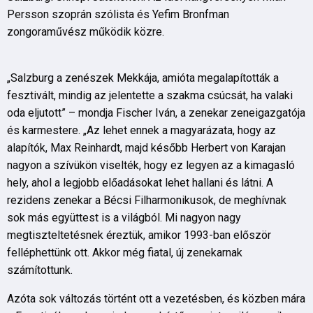
Persson szoprán szólista és Yefim Bronfman
zongoraművész működik közre.
„Salzburg a zenészek Mekkája, amióta megalapították a
fesztivált, mindig az jelentette a szakma csúcsát, ha valaki
oda eljutott” – mondja Fischer Iván, a zenekar zeneigazgatója
és karmestere. „Az lehet ennek a magyarázata, hogy az
alapítók, Max Reinhardt, majd később Herbert von Karajan
nagyon a szívükön viselték, hogy ez legyen az a kimagasló
hely, ahol a legjobb előadásokat lehet hallani és látni. A
rezidens zenekar a Bécsi Filharmonikusok, de meghívnak
sok más együttest is a világból. Mi nagyon nagy
megtiszteltetésnek éreztük, amikor 1993-ban először
felléphettünk ott. Akkor még fiatal, új zenekarnak
számítottunk.
Azóta sok változás történt ott a vezetésben, és közben mára