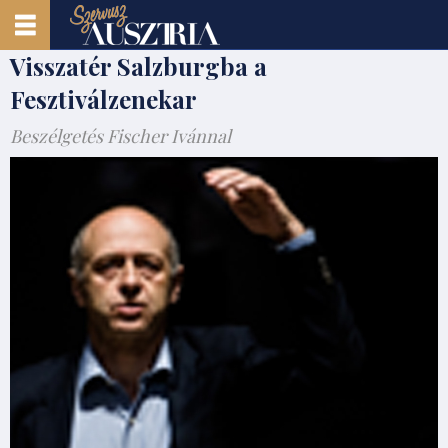
Visszatér Salzburgba a
Fesztiválzenekar
Beszélgetés Fischer Ivánnal