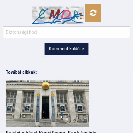
Komment küldése
További cikkek:
Bezárt a bécsi Kunstforum-Bank Austria