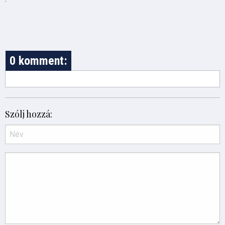
0 komment:
Szólj hozzá: