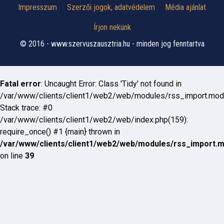
Impresszum
Szerzői jogok, adatvédelem
Média ajánlat
Írjon nekünk
© 2016 - www.szervuszausztria.hu - minden jog fenntartva
Fatal error
: Uncaught Error: Class 'Tidy' not found in
/var/www/clients/client1/web2/web/modules/rss_import.mod
Stack trace: #0
/var/www/clients/client1/web2/web/index.php(159):
require_once() #1 {main} thrown in
/var/www/clients/client1/web2/web/modules/rss_import.
on line
39