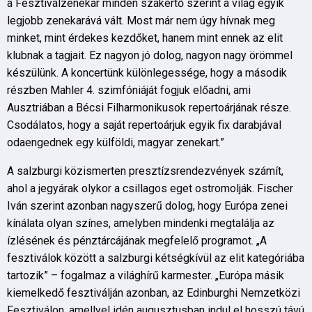
a Fesztiválzenekar minden szakértő szerint a világ egyik
legjobb zenekarává vált. Most már nem úgy hívnak meg
minket, mint érdekes kezdőket, hanem mint ennek az elit
klubnak a tagjait. Ez nagyon jó dolog, nagyon nagy örömmel
készülünk. A koncertünk különlegessége, hogy a második
részben Mahler 4. szimfóniáját fogjuk előadni, ami
Ausztriában a Bécsi Filharmonikusok repertoárjának része.
Csodálatos, hogy a saját repertoárjuk egyik fix darabjával
odaengednek egy külföldi, magyar zenekart.”
A salzburgi közismerten presztízsrendezvények számít,
ahol a jegyárak olykor a csillagos eget ostromolják. Fischer
Iván szerint azonban nagyszerű dolog, hogy Európa zenei
kínálata olyan színes, amelyben mindenki megtalálja az
ízlésének és pénztárcájának megfelelő programot. „A
fesztiválok között a salzburgi kétségkívül az elit kategóriába
tartozik” – fogalmaz a világhírű karmester. „Európa másik
kiemelkedő fesztiválján azonban, az Edinburghi Nemzetközi
Fesztiválon, amellyel idén augusztusban indul el hosszú távú