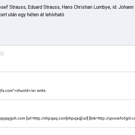
osef Strauss, Eduard Strauss, Hans Christian Lumbye, id. Johann
ert után egy héten át lehívható
55
njfa.com">shuold</a> write.
://ijxjqaygoh.com [url=http://nhpqaq.com]nhpqaq[/url] [link=http://qsvswfofgnl.