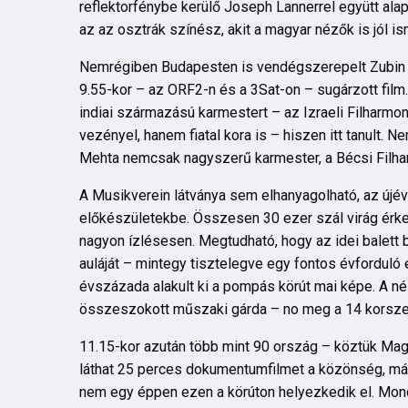
reflektorfénybe kerülő Joseph Lannerrel együtt ala
az az osztrák színész, akit a magyar nézők is jól i
Nemrégiben Budapesten is vendégszerepelt Zubin Me
9.55-kor – az ORF2-n és a 3Sat-on – sugárzott film.
indiai származású karmestert – az Izraeli Filharmo
vezényel, hanem fiatal kora is – hiszen itt tanult.
Mehta nemcsak nagyszerű karmester, a Bécsi Filharm
A Musikverein látványa sem elhanyagolható, az újévi
előkészületekbe. Összesen 30 ezer szál virág érke
nagyon ízlésesen. Megtudható, hogy az idei balett 
auláját – mintegy tisztelegve egy fontos évforduló 
évszázada alakult ki a pompás körút mai képe. A né
összeszokott műszaki gárda – no meg a 14 korszer
11.15-kor azután több mint 90 ország – köztük Mag
láthat 25 perces dokumentumfilmet a közönség, már
nem egy éppen ezen a körúton helyezkedik el. Mond