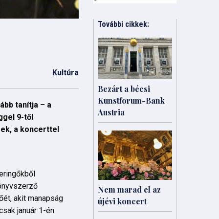
További cikkek:
Kultúra
Bezárt a bécsi
Kunstforum-Bank
bb tanítja – a
Austria
gel 9-től
ek, a koncerttel
keringőkből
könyvszerző
Nem marad el az
zőét, akit manapság
újévi koncert
csak január 1-én