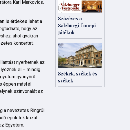
rátora Karl Markovics,
Százéves a
n is érdekes lehet a
Salzburgi Ünnepi
megtudható, hogy az
Játékok
cshez, ahol gyakran
ezetes koncertet:
illantást nyerhetnek az
lyeznek el – mindig
Székek, székek és
 Egyetem gyönyörű
székek
yis éppen másfél
elynek színvonalát az
g a nevezetes Ringről
ődő épületek közül
 az Egyetem.