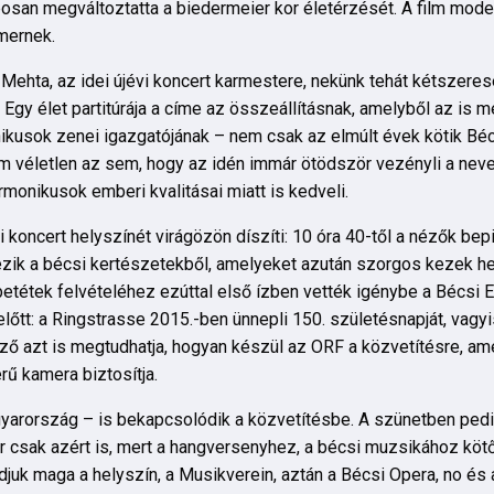
posan megváltoztatta a biedermeier kor életérzését. A film mode
smernek.
hta, az idei újévi koncert karmestere, nekünk tehát kétszerese
 Egy élet partitúrája a címe az összeállításnak, amelyből az is 
nikusok zenei igazgatójának – nem csak az elmúlt évek kötik Bé
 Nem véletlen az sem, hogy az idén immár ötödször vezényli a nev
onikusok emberi kvalitásai miatt is kedveli.
 koncert helyszínét virágözön díszíti: 10 óra 40-től a nézők bep
zik a bécsi kertészetekből, amelyeket azután szorgos kezek he
betétek felvételéhez ezúttal első ízben vették igénybe a Bécsi
előtt: a Ringstrasse 2015.-ben ünnepli 150. születésnapját, vag
ző azt is megtudhatja, hogyan készül az ORF a közvetítésre, am
ű kamera biztosítja.
yarország – is bekapcsolódik a közvetítésbe. A szünetben pedi
 csak azért is, mert a hangversenyhez, a bécsi muzsikához köt
juk maga a helyszín, a Musikverein, aztán a Bécsi Opera, no és