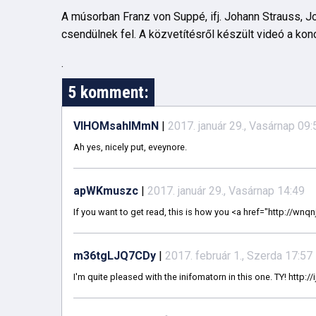
A músorban Franz von Suppé, ifj. Johann Strauss, J
csendülnek fel. A közvetítésről készült videó a konc
.
5 komment:
VIHOMsahIMmN
|
2017. január 29., Vasárnap 09:
Ah yes, nicely put, eveynore.
apWKmuszc
|
2017. január 29., Vasárnap 14:49
If you want to get read, this is how you <a href="http://wnq
m36tgLJQ7CDy
|
2017. február 1., Szerda 17:57
I'm quite pleased with the inifomatorn in this one. TY! http