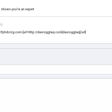
at shows you're an expert
46
p://fphdcrzg.com [url=http://dasroggtaq.com]dasroggtaq[/url]