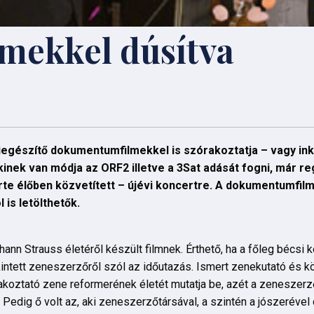
lmekkel dúsítva
egészítő dokumentumfilmekkel is szórakoztatja – vagy inká
inek van módja az ORF2 illetve a 3Sat adását fogni, már reg
rte élőben közvetített – újévi koncertre. A dokumentumfilm
 is letölthetők.
ann Strauss életéről készült filmnek. Érthető, ha a főleg bécsi 
tekintett zeneszerzőről szól az időutazás. Ismert zenekutató és 
rakoztató zene reformerének életét mutatja be, azét a zeneszer
 Pedig ő volt az, aki zeneszerzőtársával, a szintén a jószerével 