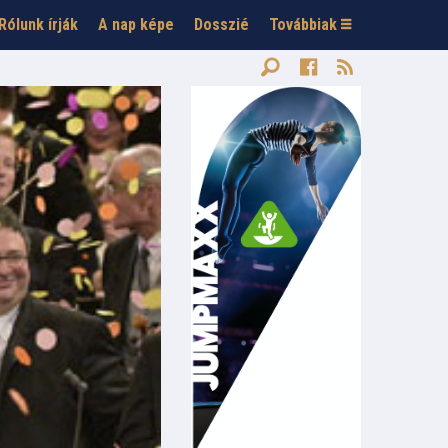
Rólunk írják
A nap képe
Dosszié
Továbbiak