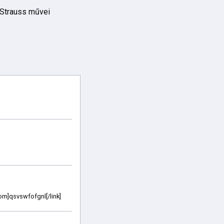
 Strauss művei
com]qsvswfofgnl[/link]