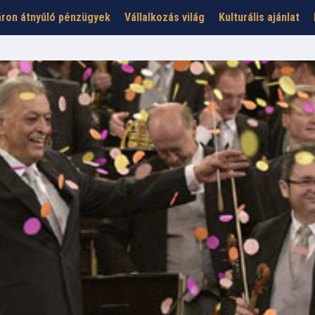
ron átnyúló pénzügyek
Vállalkozás világ
Kulturális ajánlat