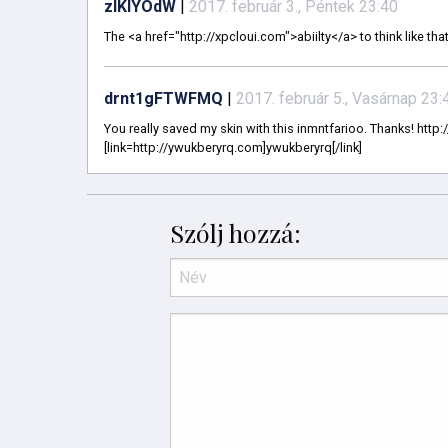
zlKIYOdW
|
2017. február 3., Péntek 23:40
The <a href="http://xpcloui.com">abiilty</a> to think like th
drnt1gFTWFMQ
|
2017. február 5., Vasárnap 23:
You really saved my skin with this inmntfarioo. Thanks! htt
[link=http://ywukberyrq.com]ywukberyrq[/link]
Szólj hozzá: