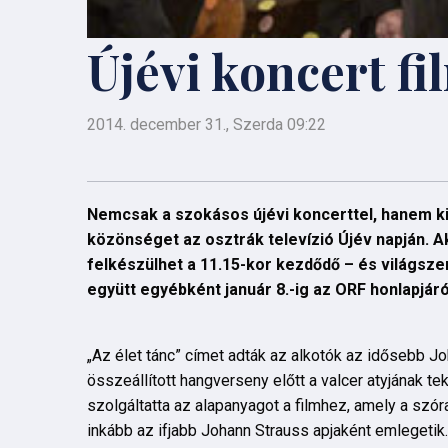
Újévi koncert fi
2014. december 31., Szerda 09:22
Nemcsak a szokásos újévi koncerttel, hanem ki
közönséget az osztrák televízió Újév napján. Ak
felkészülhet a 11.15-kor kezdődő – és világsze
együtt egyébként január 8.-ig az ORF honlapjáról
„Az élet tánc” címet adták az alkotók az idősebb Joh
összeállított hangverseny előtt a valcer atyjának 
szolgáltatta az alapanyagot a filmhez, amely a szó
inkább az ifjabb Johann Strauss apjaként emlegetik.