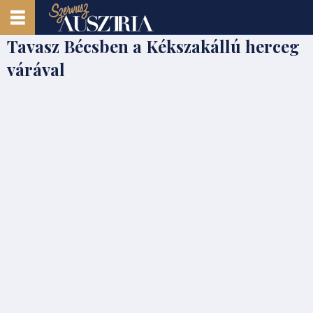
Tavasz Bécsben a Kékszakállú herceg
várával