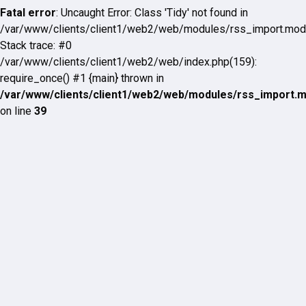
Fatal error
: Uncaught Error: Class 'Tidy' not found in
/var/www/clients/client1/web2/web/modules/rss_import.mod
Stack trace: #0
/var/www/clients/client1/web2/web/index.php(159):
require_once() #1 {main} thrown in
/var/www/clients/client1/web2/web/modules/rss_import.
on line
39