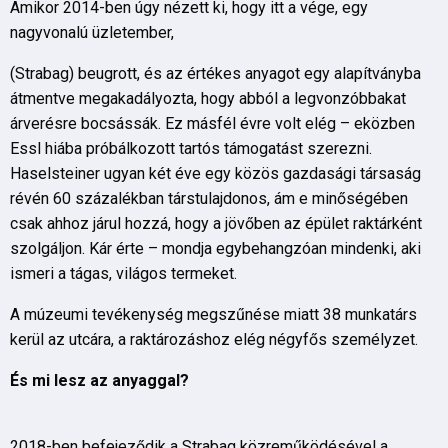
Amikor 2014-ben úgy nézett ki, hogy itt a vége, egy
nagyvonalú üzletember,
(Strabag) beugrott, és az értékes anyagot egy alapítványba
átmentve megakadályozta, hogy abból a legvonzóbbakat
árverésre bocsássák. Ez másfél évre volt elég – eközben
Essl hiába próbálkozott tartós támogatást szerezni.
Haselsteiner ugyan két éve egy közös gazdasági társaság
révén 60 százalékban társtulajdonos, ám e minőségében
csak ahhoz járul hozzá, hogy a jövőben az épület raktárként
szolgáljon. Kár érte – mondja egybehangzóan mindenki, aki
ismeri a tágas, világos termeket.
A múzeumi tevékenység megszűnése miatt 38 munkatárs
kerül az utcára, a raktározáshoz elég négyfős személyzet.
És mi lesz az anyaggal?
2018-ben befejeződik a Strabag közreműködésével a