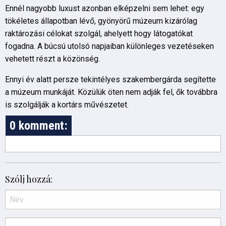
Ennél nagyobb luxust azonban elképzelni sem lehet: egy
tökéletes állapotban lévő, gyönyörű múzeum kizárólag
raktározási célokat szolgál, ahelyett hogy látogatókat
fogadna. A búcsú utolsó napjaiban különleges vezetéseken
vehetett részt a közönség.
Ennyi év alatt persze tekintélyes szakembergárda segítette
a múzeum munkáját. Közülük öten nem adják fel, ők továbbra
is szolgálják a kortárs művészetet.
0 komment:
Szólj hozzá: