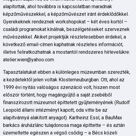
alapítottak, ahol továbbra is kapcsolatban maradnak
képzőművészekkel, a képzőművészet iránt érdeklődőkkel.
Gyerekeknek rendeznek workshopokat – két éves kortól –
családi programokat kínálnak, beszélgetéseket szerveznek
művészekkel. Akiket projektjük részletesebben érdekel, a
következő email-címen kaphatnak részletes információt,
illetve feliratkozhatnak a mostantól rendszeres hírlevelükre:
atelier.wien@yahoo.com
Tapasztalatukat ebben a különleges múzeumban szerezték,
a kezdetektől jelen voltak Klosterneuburgban. Ott, ahol az
1999 évi nyitás valóságos szenzáció volt, hiszen most
először történt, hogy magángyűjtő a saját zsebéből
finanszírozott múzeumot építtetett gyűjteményének (Rudolf
Leopold állami intézményt kapott, oda vitte be az
alapítvánnyá alakított anyagot). Karlheinz Essl, a BauMax
barkács áruházlánc tulajdonosa maga építtette – és aztán
üzemeltette egészen a végső csődig – a Bécs közeli