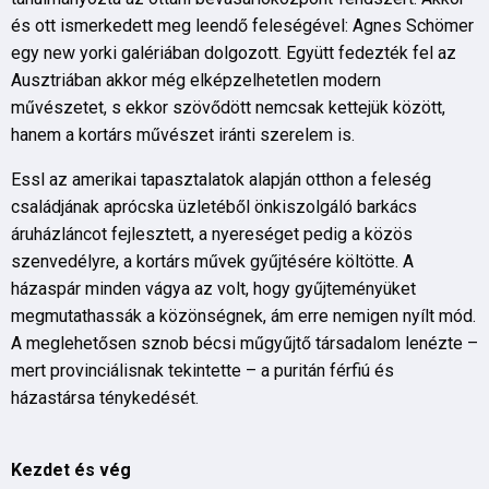
és ott ismerkedett meg leendő feleségével: Agnes Schömer
egy new yorki galériában dolgozott. Együtt fedezték fel az
Ausztriában akkor még elképzelhetetlen modern
művészetet, s ekkor szövődött nemcsak kettejük között,
hanem a kortárs művészet iránti szerelem is.
Essl az amerikai tapasztalatok alapján otthon a feleség
családjának aprócska üzletéből önkiszolgáló barkács
áruházláncot fejlesztett, a nyereséget pedig a közös
szenvedélyre, a kortárs művek gyűjtésére költötte. A
házaspár minden vágya az volt, hogy gyűjteményüket
megmutathassák a közönségnek, ám erre nemigen nyílt mód.
A meglehetősen sznob bécsi műgyűjtő társadalom lenézte –
mert provinciálisnak tekintette – a puritán férfiú és
házastársa ténykedését.
Kezdet és vég