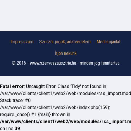
Impresszum
Szerzői jogok, adatvédelem
Média ajánlat
Írjon nekünk
© 2016 - www.szervuszausztria.hu - minden jog fenntartva
Fatal error
: Uncaught Error: Class 'Tidy' not found in
/var/www/clients/client1/web2/web/modules/rss_import.mod
Stack trace: #0
/var/www/clients/client1/web2/web/index.php(159):
require_once() #1 {main} thrown in
/var/www/clients/client1/web2/web/modules/rss_import.
on line
39