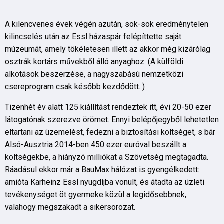
A kilencvenes évek végén azután, sok-sok eredménytelen
kilincselés után az Essl házaspár felépíttette saját
múzeumát, amely tökéletesen illett az akkor még kizárólag
osztrák kortárs művekből álló anyaghoz. (A külföldi
alkotások beszerzése, a nagyszabású nemzetközi
csereprogram csak később kezdődött. )
Tizenhét év alatt 125 kiállítást rendeztek itt, évi 20-50 ezer
látogatónak szerezve örömet. Ennyi belépőjegyből lehetetlen
eltartani az üzemelést, fedezni a biztosítási költséget, s bár
Alsó-Ausztria 2014-ben 450 ezer euróval beszállt a
költségekbe, a hiányzó milliókat a Szövetség megtagadta.
Ráadásul ekkor már a BauMax hálózat is gyengélkedett:
amióta Karheinz Essl nyugdíjba vonult, és átadta az üzleti
tevékenységet öt gyermeke közül a legidősebbnek,
valahogy megszakadt a sikersorozat.