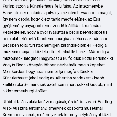
Karlsplatzon a Künstlerhaus felújítása. Az intézménybe
Haselsteiner családi alapítványa szintén bevásárolta magát,
így nem csoda, hogy ő ezt tartja megfelelőnek az Essl
gyűjtemény anyagból rendezendő kiállítások számára.
Kétségtelen, hogy a gyorsvasúttal a bécsi belvárosból tíz
perc alatt elérhető Klosterneuburgba a néha csak pár napot
Bécsben töltő turisták nemigen zarándokoltak el. Pedig a
múzeum maga is közlekedtetett shuttle buszt. Márpedig a
múzeumok látogatói nagyrészt a külföldiek közül kerülnek ki.
Vagyis Bécs közepén többen nézhetnék meg a képeket.
Más kérdés, hogy Essl nem tartja megfelelőnek a
Künstlerhaust (ahol eddig az Albertina rendezett kisebb
kiállításokat)– már csak azért sem, mert sokkal kisebb, mint
a klosterneuburgi épület.
Utóbbit talán valaki kinézi magának, és bérbe veszi. Esetleg
Alsó-Ausztria tartomány, amelynek központi múzeumai
Kremsben vannak, s némelyiknek komoly helyhiánnyal küzd.