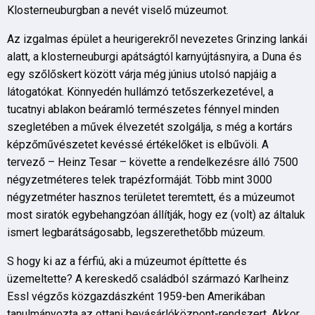
Klosterneuburgban a nevét viselő múzeumot.
Az izgalmas épület a heurigerekről nevezetes Grinzing lankái
alatt, a klosterneuburgi apátságtól karnyújtásnyira, a Duna és
egy szőlőskert között várja még június utolsó napjáig a
látogatókat. Könnyedén hullámzó tetőszerkezetével, a
tucatnyi ablakon beáramló természetes fénnyel minden
szegletében a művek élvezetét szolgálja, s még a kortárs
képzőművészetet kevéssé értékelőket is elbűvöli. A
tervező – Heinz Tesar – követte a rendelkezésre álló 7500
négyzetméteres telek trapézformáját. Több mint 3000
négyzetméter hasznos területet teremtett, és a múzeumot
most siratók egybehangzóan állítják, hogy ez (volt) az általuk
ismert legbarátságosabb, legszerethetőbb múzeum.
S hogy ki az a férfiú, aki a múzeumot építtette és
üzemeltette? A kereskedő családból származó Karlheinz
Essl végzős közgazdászként 1959-ben Amerikában
tanulmányozta az ottani bevásárlóközpont-rendszert. Akkor