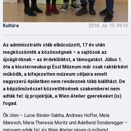
Kultúra
2016. Júl. 15. 09:13
Az adminisztratív stáb elbúcsúzott, 17 év után
megköszönték a közönségnek – a sajtósok az
újságíróknak – az érdeklődést, a támogatást. Július 1.
óta a klosterneuburgi Essl Múzeum már csak raktárként
működik, a kifejezetten múzeum céljaira emelt
nagyszerű épületben nem rendeznek több kiállítást. De
a képzőművészet közvetítésének szakemberei nem
adták fel: új projektjük, a Wien Atelier gyerekeket (is)
fogad.
Ők öten – Lucie Binder-Sabha, Andreas Hoffer, Mela
Maresch, Maria Theresia Moritz und Adelheid Sonderegger –
mégsem adják fel, és Wien Atelier néven új műhelyt