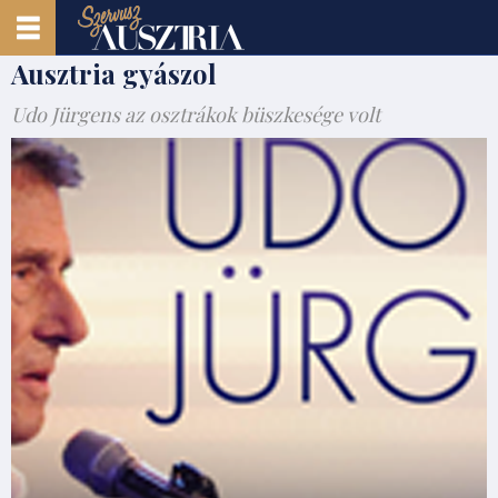
Ausztria gyászol
Udo Jürgens az osztrákok büszkesége volt