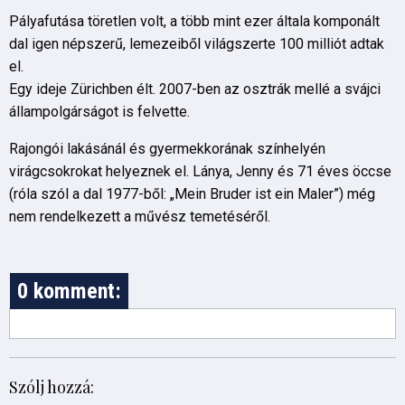
Pályafutása töretlen volt, a több mint ezer általa komponált
dal igen népszerű, lemezeiből világszerte 100 milliót adtak
el.
Egy ideje Zürichben élt. 2007-ben az osztrák mellé a svájci
állampolgárságot is felvette.
Rajongói lakásánál és gyermekkorának színhelyén
virágcsokrokat helyeznek el. Lánya, Jenny és 71 éves öccse
(róla szól a dal 1977-ből: „Mein Bruder ist ein Maler”) még
nem rendelkezett a művész temetéséről.
0 komment:
Szólj hozzá: