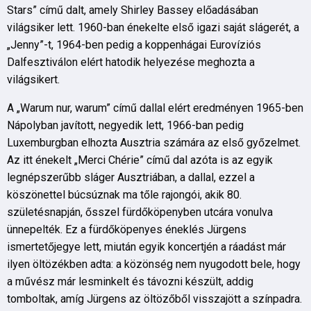
Stars” című dalt, amely Shirley Bassey előadásában
világsiker lett. 1960-ban énekelte első igazi saját slágerét, a
„Jenny”-t, 1964-ben pedig a koppenhágai Eurovíziós
Dalfesztiválon elért hatodik helyezése meghozta a
világsikert.
A „Warum nur, warum” című dallal elért eredményen 1965-ben
Nápolyban javított, negyedik lett, 1966-ban pedig
Luxemburgban elhozta Ausztria számára az első győzelmet.
Az itt énekelt „Merci Chérie” című dal azóta is az egyik
legnépszerűbb sláger Ausztriában, a dallal, ezzel a
köszönettel búcsúznak ma tőle rajongói, akik 80.
születésnapján, ősszel fürdőköpenyben utcára vonulva
ünnepelték. Ez a fürdőköpenyes éneklés Jürgens
ismertetőjegye lett, miután egyik koncertjén a ráadást már
ilyen öltözékben adta: a közönség nem nyugodott bele, hogy
a művész már lesminkelt és távozni készült, addig
tomboltak, amíg Jürgens az öltözőből visszajött a színpadra.