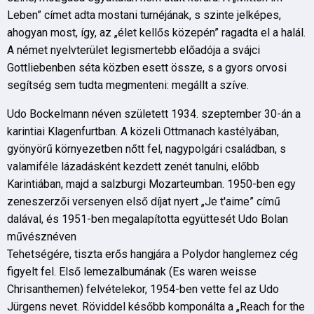
Leben” címet adta mostani turnéjának, s szinte jelképes,
ahogyan most, így, az „élet kellős közepén” ragadta el a halál.
A német nyelvterület legismertebb előadója a svájci
Gottliebenben séta közben esett össze, s a gyors orvosi
segítség sem tudta megmenteni: megállt a szíve.
Udo Bockelmann néven született 1934. szeptember 30-án a
karintiai Klagenfurtban. A közeli Ottmanach kastélyában,
gyönyörű környezetben nőtt fel, nagypolgári családban, s
valamiféle lázadásként kezdett zenét tanulni, előbb
Karintiában, majd a salzburgi Mozarteumban. 1950-ben egy
zeneszerzői versenyen első díjat nyert „Je t'aime” című
dalával, és 1951-ben megalapította együttesét Udo Bolan
művésznéven
Tehetségére, tiszta erős hangjára a Polydor hanglemez cég
figyelt fel. Első lemezalbumának (Es waren weisse
Chrisanthemen) felvételekor, 1954-ben vette fel az Udo
Jürgens nevet. Röviddel később komponálta a „Reach for the