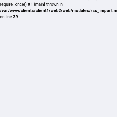
require_once() #1 {main} thrown in
/var/www/clients/client1/web2/web/modules/rss_import.
on line
39