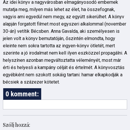
Az idei könyv a nagyvárosban elmagányosodó embernek
mutatja meg, milyen más lehet az élet, ha összefognak,
vagyis ami egyedül nem megy, az együtt sikerülhet. A könyv
alapján forgatott filmet most egyszeri alkalommal (november
30-án) vetítik Bécsben. Anna Gavalda, aki személyesen is
jelen volt a könyv bemutatóján, őszintén elmondta, hogy
eleinte nem sokra tartotta az ingyen-könyv ötletét, mert
szerinte a jó irodalmat nem kell ilyen eszközzel propagálni. A
helyszínen azonban megváltoztatta véleményét, most már
érti és helyesli a kampány célját és értelmét. A könyvosztás
egyébként nem szokott sokáig tartani: hamar elkapkodják a
bécsiek a százezer kötetet.
0 komment:
Szólj hozzá: