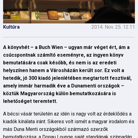
Kultúra
2014. Nov. 25. 12:11
A könyvhét – a Buch Wien – ugyan már véget ért, ám a
csúcspontnak számító eseményre, az ingyen könyv
bemutatására csak később, és nem is az eredeti
helyszínen hanem a Városházán került sor. Ez volt a
hetedik, jó 300 kiadó jelenlétében megtartott fesztivál,
amely immár harmadik éve a Dunamenti országok –
köztük Magyarország külön bemutatkozására is
lehetőséget teremtett.
A bécsi vásár területén az idén is nagy volt az érdeklődés a
kiadók kínálata iránt. Sikeres volt ismét a magyar irodalom és
más Duna Menti országokból származó szerzők
bemutatkozása: a Donau Lounge saját standjának színpadán