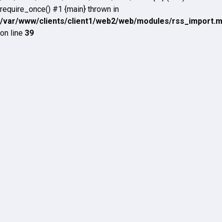
require_once() #1 {main} thrown in
/var/www/clients/client1/web2/web/modules/rss_import.
on line
39