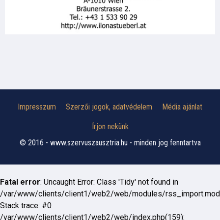
Impresszum
Szerzői jogok, adatvédelem
Média ajánlat
Írjon nekünk
© 2016 - www.szervuszausztria.hu - minden jog fenntartva
Fatal error
: Uncaught Error: Class 'Tidy' not found in
/var/www/clients/client1/web2/web/modules/rss_import.mod
Stack trace: #0
/var/www/clients/client1/web2/web/index.php(159):