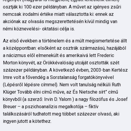
osztják ki 100 ezer példányban. A művet az igényes zsűri
nemcsak irodalmi értéke miatt választotta ki: ennek az
akciónak az olvasás megszerettetésén kívül mindig van
némi köznevelési- oktatási célja is.
Az első években a történelem és a múlt megismertetése állt
a középpontban: elsőként az osztrák származású, hazájából
a nácizmus elől elmenekült és amerikaivá lett Frederic
Morton könyvét, az Örökkévalóság utcáját osztották szét
százezer példányban. A következő évben, 2003-ban Kertész
Imre volt a fővendég a Sorstalanság forgatókönyvével
(Lépésről lépésre címmel). Nem volt tanulság nélküli Ruth
Klüger Tovább élni című műve, az És Nietsche sírt” című
könyvből (a szerző: Irvin D. Yalom ) a nagy filozófus és Josef
Breuer – a pszichoanalízis megalkotója – fiktív
találkozásáról tudhatott meg többet százezer olvasó, aki
ingyen jutott a kötethez.