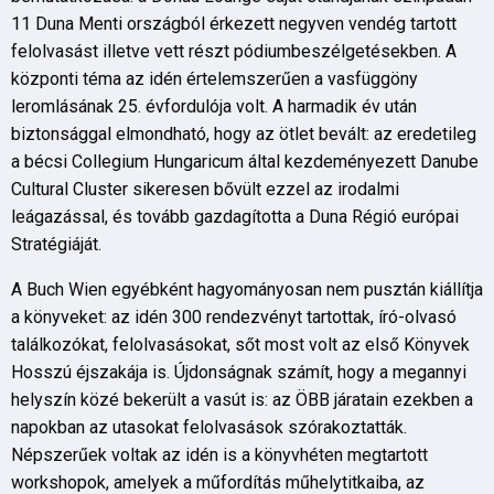
11 Duna Menti országból érkezett negyven vendég tartott
felolvasást illetve vett részt pódiumbeszélgetésekben. A
központi téma az idén értelemszerűen a vasfüggöny
leromlásának 25. évfordulója volt. A harmadik év után
biztonsággal elmondható, hogy az ötlet bevált: az eredetileg
a bécsi Collegium Hungaricum által kezdeményezett Danube
Cultural Cluster sikeresen bővült ezzel az irodalmi
leágazással, és tovább gazdagította a Duna Régió európai
Stratégiáját.
A Buch Wien egyébként hagyományosan nem pusztán kiállítja
a könyveket: az idén 300 rendezvényt tartottak, író-olvasó
találkozókat, felolvasásokat, sőt most volt az első Könyvek
Hosszú éjszakája is. Újdonságnak számít, hogy a megannyi
helyszín közé bekerült a vasút is: az ÖBB járatain ezekben a
napokban az utasokat felolvasások szórakoztatták.
Népszerűek voltak az idén is a könyvhéten megtartott
workshopok, amelyek a műfordítás műhelytitkaiba, az