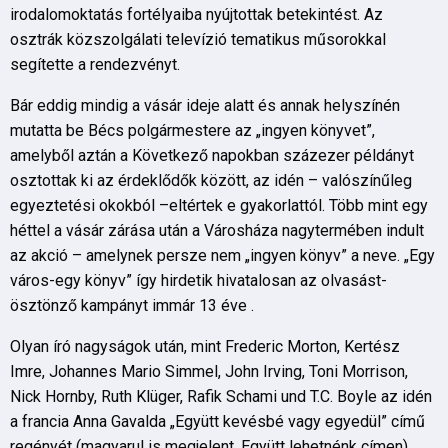
irodalomoktatás fortélyaiba nyújtottak betekintést. Az
osztrák közszolgálati televízió tematikus műsorokkal
segítette a rendezvényt.
Bár eddig mindig a vásár ideje alatt és annak helyszínén
mutatta be Bécs polgármestere az „ingyen könyvet”,
amelyből aztán a Következő napokban százezer példányt
osztottak ki az érdeklődők között, az idén – valószínűleg
egyeztetési okokból –eltértek e gyakorlattól. Több mint egy
héttel a vásár zárása után a Városháza nagytermében indult
az akció – amelynek persze nem „ingyen könyv” a neve. „Egy
város-egy könyv” így hirdetik hivatalosan az olvasást-
ösztönző kampányt immár 13 éve .
Olyan író nagyságok után, mint Frederic Morton, Kertész
Imre, Johannes Mario Simmel, John Irving, Toni Morrison,
Nick Hornby, Ruth Klüger, Rafik Schami und T.C. Boyle az idén
a francia Anna Gavalda „Együtt kevésbé vagy egyedül” című
regényét (magyarul is megjelent, Együtt lehetnénk címen)