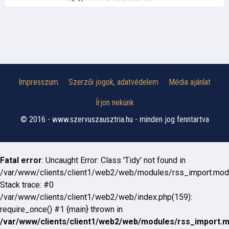
Impresszum
Szerzői jogok, adatvédelem
Média ajánlat
Írjon nekünk
© 2016 - www.szervuszausztria.hu - minden jog fenntartva
Fatal error
: Uncaught Error: Class 'Tidy' not found in
/var/www/clients/client1/web2/web/modules/rss_import.mod
Stack trace: #0
/var/www/clients/client1/web2/web/index.php(159):
require_once() #1 {main} thrown in
/var/www/clients/client1/web2/web/modules/rss_import.