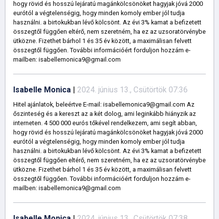
hogy rövid és hosszú lejáratú magánkölcsönöket hagyjak jóvá 2000
eurótól a végtelenségig, hogy minden komoly ember jól tudja
használni. a birtokukban lévő kölcsönt. Az évi 3% kamat a befizetett
összegtől függően eltérő, nem szeretném, ha ez az uzsoratörvénybe
ütközne. Fizethet bárhol 1 és 35 év között, a maximálisan felvett
összegtől függően. További információért forduljon hozzám e-
mailben: isabellemonica9@gmail.com
Isabelle Monica
|
2024. június 13., Csütörtök 07:36
Hitel ajánlatok, beleértve E-mail: isabellemonica9@gmail.com Az
őszinteség és a kereszt az a két dolog, ami leginkább hiányzik az
interneten. 4 500 000 eurós tőkével rendelkezem, ami segít abban,
hogy rövid és hosszú lejáratú magánkölcsönöket hagyjak jóvá 2000
eurótól a végtelenségig, hogy minden komoly ember jól tudja
használni. a birtokukban lévő kölcsönt. Az évi 3% kamat a befizetett
összegtől függően eltérő, nem szeretném, ha ez az uzsoratörvénybe
ütközne. Fizethet bárhol 1 és 35 év között, a maximálisan felvett
összegtől függően. További információért forduljon hozzám e-
mailben: isabellemonica9@gmail.com
Isabelle Monica
|
2024. június 13., Csütörtök 07:38