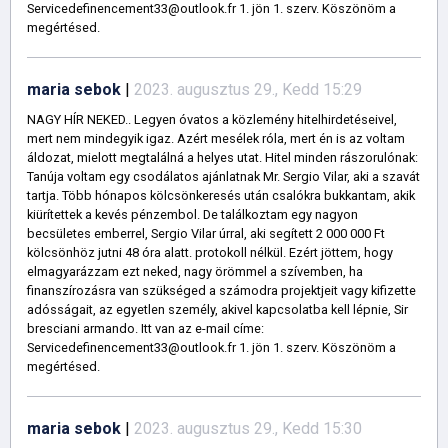
Servicedefinencement33@outlook.fr 1. jön 1. szerv. Köszönöm a
megértésed.
maria sebok
|
2023. augusztus 29., Kedd 15:29
NAGY HÍR NEKED.. Legyen óvatos a közlemény hitelhirdetéseivel,
mert nem mindegyik igaz. Azért mesélek róla, mert én is az voltam
áldozat, mielott megtalálná a helyes utat. Hitel minden rászorulónak:
Tanúja voltam egy csodálatos ajánlatnak Mr. Sergio Vilar, aki a szavát
tartja. Több hónapos kölcsönkeresés után csalókra bukkantam, akik
kiürítettek a kevés pénzembol. De találkoztam egy nagyon
becsületes emberrel, Sergio Vilar úrral, aki segített 2 000 000 Ft
kölcsönhöz jutni 48 óra alatt. protokoll nélkül. Ezért jöttem, hogy
elmagyarázzam ezt neked, nagy örömmel a szívemben, ha
finanszírozásra van szükséged a számodra projektjeit vagy kifizette
adósságait, az egyetlen személy, akivel kapcsolatba kell lépnie, Sir
bresciani armando. Itt van az e-mail címe:
Servicedefinencement33@outlook.fr 1. jön 1. szerv. Köszönöm a
megértésed.
maria sebok
|
2023. augusztus 29., Kedd 15:30