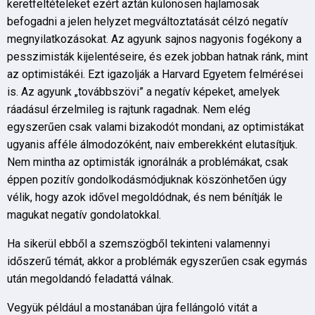
keretfeltételeket ezért aztán különösen hajlamosak
befogadni a jelen helyzet megváltoztatását célzó negatív
megnyilatkozásokat. Az agyunk sajnos nagyonis fogékony a
pesszimisták kijelentéseire, és ezek jobban hatnak ránk, mint
az optimistákéi. Ezt igazolják a Harvard Egyetem felmérései
is. Az agyunk „továbbszövi” a negatív képeket, amelyek
ráadásul érzelmileg is rajtunk ragadnak. Nem elég
egyszerűen csak valami bizakodót mondani, az optimistákat
ugyanis afféle álmodozóként, naiv emberekként elutasítjuk.
Nem mintha az optimisták ignorálnák a problémákat, csak
éppen pozitív gondolkodásmódjuknak köszönhetően úgy
vélik, hogy azok idővel megoldódnak, és nem bénítják le
magukat negatív gondolatokkal.
Ha sikerül ebből a szemszögből tekinteni valamennyi
időszerű témát, akkor a problémák egyszerűen csak egymás
után megoldandó feladattá válnak.
Vegyük például a mostanában újra fellángoló vitát a