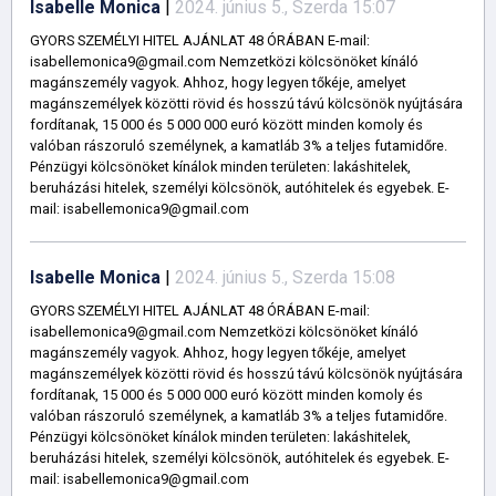
Isabelle Monica
|
2024. június 5., Szerda 15:07
GYORS SZEMÉLYI HITEL AJÁNLAT 48 ÓRÁBAN E-mail:
isabellemonica9@gmail.com Nemzetközi kölcsönöket kínáló
magánszemély vagyok. Ahhoz, hogy legyen tőkéje, amelyet
magánszemélyek közötti rövid és hosszú távú kölcsönök nyújtására
fordítanak, 15 000 és 5 000 000 euró között minden komoly és
valóban rászoruló személynek, a kamatláb 3% a teljes futamidőre.
Pénzügyi kölcsönöket kínálok minden területen: lakáshitelek,
beruházási hitelek, személyi kölcsönök, autóhitelek és egyebek. E-
mail: isabellemonica9@gmail.com
Isabelle Monica
|
2024. június 5., Szerda 15:08
GYORS SZEMÉLYI HITEL AJÁNLAT 48 ÓRÁBAN E-mail:
isabellemonica9@gmail.com Nemzetközi kölcsönöket kínáló
magánszemély vagyok. Ahhoz, hogy legyen tőkéje, amelyet
magánszemélyek közötti rövid és hosszú távú kölcsönök nyújtására
fordítanak, 15 000 és 5 000 000 euró között minden komoly és
valóban rászoruló személynek, a kamatláb 3% a teljes futamidőre.
Pénzügyi kölcsönöket kínálok minden területen: lakáshitelek,
beruházási hitelek, személyi kölcsönök, autóhitelek és egyebek. E-
mail: isabellemonica9@gmail.com