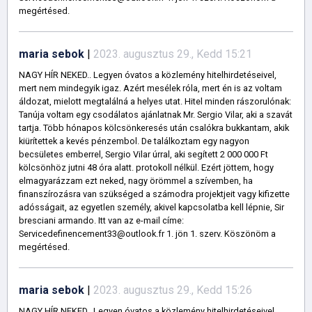
megértésed.
maria sebok
|
2023. augusztus 29., Kedd 15:21
NAGY HÍR NEKED.. Legyen óvatos a közlemény hitelhirdetéseivel,
mert nem mindegyik igaz. Azért mesélek róla, mert én is az voltam
áldozat, mielott megtalálná a helyes utat. Hitel minden rászorulónak:
Tanúja voltam egy csodálatos ajánlatnak Mr. Sergio Vilar, aki a szavát
tartja. Több hónapos kölcsönkeresés után csalókra bukkantam, akik
kiürítettek a kevés pénzembol. De találkoztam egy nagyon
becsületes emberrel, Sergio Vilar úrral, aki segített 2 000 000 Ft
kölcsönhöz jutni 48 óra alatt. protokoll nélkül. Ezért jöttem, hogy
elmagyarázzam ezt neked, nagy örömmel a szívemben, ha
finanszírozásra van szükséged a számodra projektjeit vagy kifizette
adósságait, az egyetlen személy, akivel kapcsolatba kell lépnie, Sir
bresciani armando. Itt van az e-mail címe:
Servicedefinencement33@outlook.fr 1. jön 1. szerv. Köszönöm a
megértésed.
maria sebok
|
2023. augusztus 29., Kedd 15:26
NAGY HÍR NEKED.. Legyen óvatos a közlemény hitelhirdetéseivel,