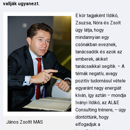
vallják ugyanezt.
E kör tagjaként Ildikó,
Zsuzsa, Nóra és Zsolt
úgy látja, hogy
mindannyian egy
csónakban eveznek,
tanácsadók és azok az
emberek, akiket
tanácsaikkal segítik. – A
témák negatív, avagy
pozitív tudomásul vétele
egyaránt nagy energiát
kíván, így aztán – mondja
Iványi Ildikó, az AL&E
Consulting trénere, – úgy
döntöttünk, hogy
János Zsoltt MAS
elfogadjuk a