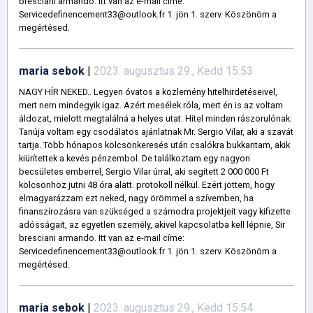
bresciani armando. Itt van az e-mail címe:
Servicedefinencement33@outlook.fr 1. jön 1. szerv. Köszönöm a
megértésed.
maria sebok
|
2023. augusztus 29., Kedd 15:53
NAGY HÍR NEKED.. Legyen óvatos a közlemény hitelhirdetéseivel,
mert nem mindegyik igaz. Azért mesélek róla, mert én is az voltam
áldozat, mielott megtalálná a helyes utat. Hitel minden rászorulónak:
Tanúja voltam egy csodálatos ajánlatnak Mr. Sergio Vilar, aki a szavát
tartja. Több hónapos kölcsönkeresés után csalókra bukkantam, akik
kiürítettek a kevés pénzembol. De találkoztam egy nagyon
becsületes emberrel, Sergio Vilar úrral, aki segített 2 000 000 Ft
kölcsönhöz jutni 48 óra alatt. protokoll nélkül. Ezért jöttem, hogy
elmagyarázzam ezt neked, nagy örömmel a szívemben, ha
finanszírozásra van szükséged a számodra projektjeit vagy kifizette
adósságait, az egyetlen személy, akivel kapcsolatba kell lépnie, Sir
bresciani armando. Itt van az e-mail címe:
Servicedefinencement33@outlook.fr 1. jön 1. szerv. Köszönöm a
megértésed.
maria sebok
|
2023. augusztus 29., Kedd 15:54