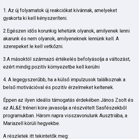
1. Az új folyamatok új reakciókat kívánnak, amelyeket
gyakorta ki kell kényszeríteni.
2.Egészen idős korunkig lehetünk olyanok, amilyenek lenni
akarunk és nem olyanok, amilyeneknek lennünk kell. A
szerepeket le kell vetkőzni.
3.A másoktól származó értékelés befolyásolja a változást,
ezért mindig pozitív környezetbe kell kerülni
4. A legegyszerűbb, ha a külső impulzusok találkoznak a
belső motivációval és pozitív érzelmeket keltenek.
Éppen az ilyen ideális támogatás érdekében János Zsolt és
az AL&E tréneri köre javasolja a részvételt Sasfészekből
programukban. Három napra visszavonulunk Ausztriába, a
Mariazell körüli hegyekbe.
A részletek itt tekintetők meg: