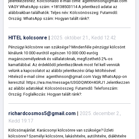
jelentkezéshez. Kölcsönadó e-mail címe: agenthinson@gmail.com
VAGY WhatsApp szám: +18138503114 A jelentkező adatai az
alábbiakban találhatók: Teljes név: Kölcsönösszeg: Futamidő:
Ország: WhatsApp szám: Hogyan talált ránk?:
HITEL kolcsonre
|
2025. október 21., Kedd 12:42
Pénzügyi kölcsönre van szüksége? Mindenféle pénzügyi kölcsönt
kínálunk 10 000 eurótól egészen 10 000 000 euróig
magánszemélyeknek és vállalatoknak, megfizethető 2%-os
kamatlábbal. Az érdeklődő jelentkezőknek most fel kell venniük
velünk a kapcsolatot az alábbi jelentkezési űrlap kitöltésével:
Hitelező e-mail címe: agenthinson@gmail.com Vagy WhatsApp-on
keresztül: https://wa.me/message/U3GDQWIXH4GRJ1 Jelentkezzen
az alábbi adatokkal: Kölcsönösszeg: Futamidő: Telefonszám:
Ország: Foglalkozás: Hogyan talált ránk?:
richardcosmos5@gmail.com
|
2025. december 2.,
Kedd 19:17
Kölcsönajánlat. Karácsonyi kölcsönre van szüksége? Üzleti
kölcsönre? Személyi kölcsönre, lakáshitelre, autóhitelre, diákhitelre