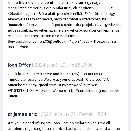
kiürítettek a kevés pénzembol. De találkoztam egy nagyon
becsületes emberrel, Sergio Vilar úrral, aki segített 2 000 000 Ft
kölcsönhöz jutni 48 óra alatt. protokoll nélkül. Ezért jöttem, hogy
elmagyarázzam ezt neked, nagy örömmel a szívemben, ha
finanszírozásra van szükséged a számodra projektjeit vagy kifizette
adósságait, az egyetlen személy, akivel kapcsolatba kell lépnie, Sir
bresciani armando. Itt van az e-mail címe:
Servicedefinencement33@outlook.fr 1. jön 1. szerv. Köszönöm a
megértésed.
loan Offer
|
2024. január 29., Hétfő 23:06
Quick loan You are sincere and honest(2%) contact us For
immediate response We are at your disposal TO started :VIA
sumitihomelend@gmail.com Or (WhatsApp) number:
+918131851434 Mr. Sumiti Website: http://sumitilendinghome.in Mr.
Sumiti
dr james eric
|
2024. március 22., Péntek 15:04
Are you in need of Urgent Loan Here no collateral required all
problems regarding Loan is solved between a short period of time