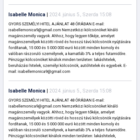
Isabelle Monica
|
2024. június 5., Szerda 15:08
GYORS SZEMÉLYI HITEL AJÁNLAT 48 ÓRÁBAN E-mail:
isabellemonica9@gmail.com Nemzetközi kölcsönöket kínáló
magánszemély vagyok. Ahhoz, hogy legyen tőkéje, amelyet
magánszemélyek közötti rövid és hosszú távú kölcsönök nyújtására
fordítanak, 15 000 és 5 000 000 euró között minden komoly és
valóban rászoruló személynek, a kamatláb 3% a teljes futamidőre.
Pénzügyi kölcsönöket kínálok minden területen: lakáshitelek,
beruházási hitelek, személyi kölcsönök, autóhitelek és egyebek. E-
mail: isabellemonica9@gmail.com
Isabelle Monica
|
2024. június 5., Szerda 15:08
GYORS SZEMÉLYI HITEL AJÁNLAT 48 ÓRÁBAN E-mail:
isabellemonica9@gmail.com Nemzetközi kölcsönöket kínáló
magánszemély vagyok. Ahhoz, hogy legyen tőkéje, amelyet
magánszemélyek közötti rövid és hosszú távú kölcsönök nyújtására
fordítanak, 15 000 és 5 000 000 euró között minden komoly és
valóban rászoruló személynek, a kamatláb 3% a teljes futamidőre.
Pénzügyi kölcsönöket kínálok minden területen: lakáshitelek,