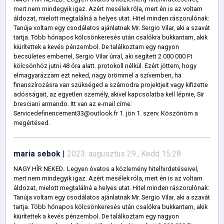
mert nem mindegyik igaz. Azért mesélek róla, mert én is az voltam
áldozat, mielott megtalálná a helyes utat. Hitel minden rászorulónak:
Tanúja voltam egy csodálatos ajánlatnak Mr. Sergio Vilar, aki a szavát
tartja. Több hónapos kölcsönkeresés után csalókra bukkantam, akik
kiürítettek a kevés pénzembol. De találkoztam egy nagyon
becsületes emberrel, Sergio Vilar úrral, aki segített 2 000 000 Ft
kölcsönhöz jutni 48 óra alatt. protokoll nélkül. Ezért jöttem, hogy
elmagyarázzam ezt neked, nagy örömmel a szívemben, ha
finanszírozásra van szükséged a számodra projektjeit vagy kifizette
adósságait, az egyetlen személy, akivel kapcsolatba kell lépnie, Sir
bresciani armando. Itt van az e-mail címe:
Servicedefinencement33@outlook.fr 1. jön 1. szerv. Köszönöm a
megértésed.
maria sebok
|
2023. augusztus 29., Kedd 15:28
NAGY HÍR NEKED.. Legyen óvatos a közlemény hitelhirdetéseivel,
mert nem mindegyik igaz. Azért mesélek róla, mert én is az voltam
áldozat, mielott megtalálná a helyes utat. Hitel minden rászorulónak:
Tanúja voltam egy csodálatos ajánlatnak Mr. Sergio Vilar, aki a szavát
tartja. Több hónapos kölcsönkeresés után csalókra bukkantam, akik
kiürítettek a kevés pénzembol. De találkoztam egy nagyon