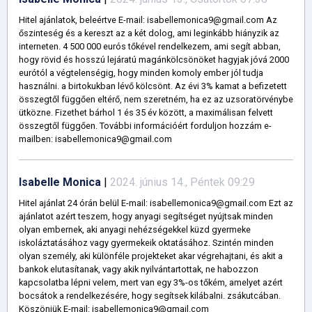
Hitel ajánlatok, beleértve E-mail: isabellemonica9@gmail.com Az
őszinteség és a kereszt az a két dolog, ami leginkább hiányzik az
interneten. 4 500 000 eurós tőkével rendelkezem, ami segít abban,
hogy rövid és hosszú lejáratú magánkölcsönöket hagyjak jóvá 2000
eurótól a végtelenségig, hogy minden komoly ember jól tudja
használni. a birtokukban lévő kölcsönt. Az évi 3% kamat a befizetett
összegtől függően eltérő, nem szeretném, ha ez az uzsoratörvénybe
ütközne. Fizethet bárhol 1 és 35 év között, a maximálisan felvett
összegtől függően. További információért forduljon hozzám e-
mailben: isabellemonica9@gmail.com
Isabelle Monica
|
2024. június 14., Péntek 09:29
Hitel ajánlat 24 órán belül E-mail: isabellemonica9@gmail.com Ezt az
ajánlatot azért teszem, hogy anyagi segítséget nyújtsak minden
olyan embernek, aki anyagi nehézségekkel küzd gyermeke
iskoláztatásához vagy gyermekeik oktatásához. Szintén minden
olyan személy, aki különféle projekteket akar végrehajtani, és akit a
bankok elutasítanak, vagy akik nyilvántartottak, ne habozzon
kapcsolatba lépni velem, mert van egy 3%-os tőkém, amelyet azért
bocsátok a rendelkezésére, hogy segítsek kilábalni. zsákutcában.
Köszönjük E-mail: isabellemonica9@gmail.com