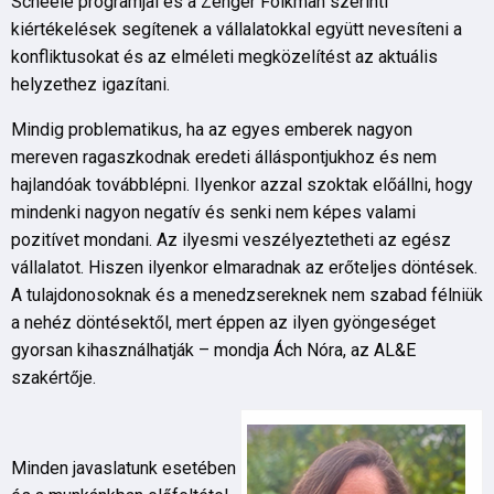
Scheele programjai és a Zenger Folkman szerinti
kiértékelések segítenek a vállalatokkal együtt nevesíteni a
konfliktusokat és az elméleti megközelítést az aktuális
helyzethez igazítani.
Mindig problematikus, ha az egyes emberek nagyon
mereven ragaszkodnak eredeti álláspontjukhoz és nem
hajlandóak továbblépni. Ilyenkor azzal szoktak előállni, hogy
mindenki nagyon negatív és senki nem képes valami
pozitívet mondani. Az ilyesmi veszélyeztetheti az egész
vállalatot. Hiszen ilyenkor elmaradnak az erőteljes döntések.
A tulajdonosoknak és a menedzsereknek nem szabad félniük
a nehéz döntésektől, mert éppen az ilyen gyöngeséget
gyorsan kihasználhatják – mondja Ách Nóra, az AL&E
szakértője.
Minden javaslatunk esetében