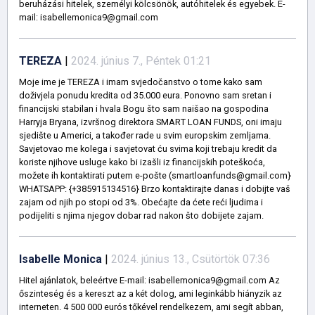
beruházási hitelek, személyi kölcsönök, autóhitelek és egyebek. E-
mail: isabellemonica9@gmail.com
TEREZA
|
2024. június 7., Péntek 01:21
Moje ime je TEREZA i imam svjedočanstvo o tome kako sam
doživjela ponudu kredita od 35.000 eura. Ponovno sam sretan i
financijski stabilan i hvala Bogu što sam naišao na gospodina
Harryja Bryana, izvršnog direktora SMART LOAN FUNDS, oni imaju
sjedište u Americi, a također rade u svim europskim zemljama.
Savjetovao me kolega i savjetovat ću svima koji trebaju kredit da
koriste njihove usluge kako bi izašli iz financijskih poteškoća,
možete ih kontaktirati putem e-pošte (smartloanfunds@gmail.com}
WHATSAPP: {+385915134516} Brzo kontaktirajte danas i dobijte vaš
zajam od njih po stopi od 3%. Obećajte da ćete reći ljudima i
podijeliti s njima njegov dobar rad nakon što dobijete zajam.
Isabelle Monica
|
2024. június 13., Csütörtök 07:36
Hitel ajánlatok, beleértve E-mail: isabellemonica9@gmail.com Az
őszinteség és a kereszt az a két dolog, ami leginkább hiányzik az
interneten. 4 500 000 eurós tőkével rendelkezem, ami segít abban,