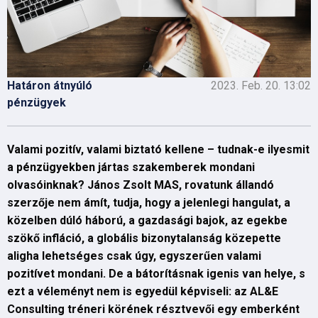
Határon átnyúló
2023. Feb. 20. 13:02
pénzügyek
Valami pozitív, valami biztató kellene – tudnak-e ilyesmit
a pénzügyekben jártas szakemberek mondani
olvasóinknak?
János Zsolt MAS
, rovatunk állandó
szerzője nem ámít, tudja, hogy a jelenlegi hangulat, a
közelben dúló háború, a gazdasági bajok, az egekbe
szökő infláció, a globális bizonytalanság közepette
aligha lehetséges csak úgy, egyszerűen valami
pozitívet mondani. De a bátorításnak igenis van helye, s
ezt a véleményt nem is egyedül képviseli:
az
AL&E
Consulting tréneri körének résztvevői
egy emberként