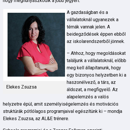
hogy meghunyászkodik a jobb jegyért.
A gazdaságban és a
vállalatoknál ugyanezek a
témák vannak jelen. A
beidegződések éppen ebből
az iskolarendszerből jönnek.
– Ahhoz, hogy megoldásokat
találjunk a vállalatoknál, előbb
meg kell állapítanunk, hogy
egy bizonyos helyzetben ki a
haszonélvező, a társ, az
Elekes Zsuzsa
áldozat, a megfigyelő. Az
alapelemzés a valós
helyzetre épül, amit személyiségelemzés és motivációs
struktúrák pótlólagos programjaival egészítünk ki – mondja
Elekes Zsuzsa, az AL&E trénere.