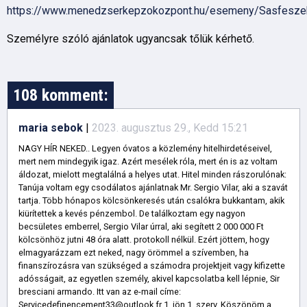
https://www.menedzserkepzokozpont.hu/esemeny/Sasfesze
Személyre szóló ajánlatok ugyancsak tőlük kérhető.
108 komment:
maria sebok
|
2023. augusztus 29., Kedd 15:21
NAGY HÍR NEKED.. Legyen óvatos a közlemény hitelhirdetéseivel,
mert nem mindegyik igaz. Azért mesélek róla, mert én is az voltam
áldozat, mielott megtalálná a helyes utat. Hitel minden rászorulónak:
Tanúja voltam egy csodálatos ajánlatnak Mr. Sergio Vilar, aki a szavát
tartja. Több hónapos kölcsönkeresés után csalókra bukkantam, akik
kiürítettek a kevés pénzembol. De találkoztam egy nagyon
becsületes emberrel, Sergio Vilar úrral, aki segített 2 000 000 Ft
kölcsönhöz jutni 48 óra alatt. protokoll nélkül. Ezért jöttem, hogy
elmagyarázzam ezt neked, nagy örömmel a szívemben, ha
finanszírozásra van szükséged a számodra projektjeit vagy kifizette
adósságait, az egyetlen személy, akivel kapcsolatba kell lépnie, Sir
bresciani armando. Itt van az e-mail címe:
Servicedefinencement33@outlook.fr 1. jön 1. szerv. Köszönöm a