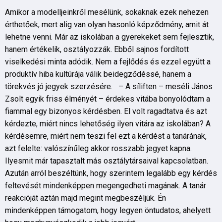
Amikor a modelljeinkről mesélünk, sokaknak ezek nehezen
érthetőek, mert alig van olyan hasonló képződmény, amit át
lehetne venni. Már az iskolában a gyerekeket sem fejlesztik,
hanem értékelik, osztályozzák. Ebből sajnos fordított
viselkedési minta adódik. Nem a fejlődés és ezzel együtt a
produktív hiba kultúrája válik beidegződéssé, hanem a
törekvés jó jegyek szerzésére. – A síliften – meséli János
Zsolt egyik friss élményét – érdekes vitába bonyolódtam a
fiammal egy bizonyos kérdésben. El volt ragadtatva és azt
kérdezte, miért nincs lehetőség ilyen vitára az iskolában? A
kérdésemre, miért nem teszi fel ezt a kérdést a tanárának,
azt felelte: valószínűleg akkor rosszabb jegyet kapna.
Ilyesmit már tapasztalt más osztálytársaival kapcsolatban.
Azután arról beszéltünk, hogy szerintem legalább egy kérdés
feltevését mindenképpen megengedheti magának. A tanár
reakcióját aztán majd megint megbeszéljük. Én
mindenképpen támogatom, hogy legyen öntudatos, ahelyett