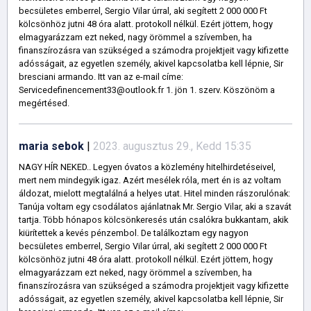
becsületes emberrel, Sergio Vilar úrral, aki segített 2 000 000 Ft
kölcsönhöz jutni 48 óra alatt. protokoll nélkül. Ezért jöttem, hogy
elmagyarázzam ezt neked, nagy örömmel a szívemben, ha
finanszírozásra van szükséged a számodra projektjeit vagy kifizette
adósságait, az egyetlen személy, akivel kapcsolatba kell lépnie, Sir
bresciani armando. Itt van az e-mail címe:
Servicedefinencement33@outlook.fr 1. jön 1. szerv. Köszönöm a
megértésed.
maria sebok
|
2023. augusztus 29., Kedd 15:35
NAGY HÍR NEKED.. Legyen óvatos a közlemény hitelhirdetéseivel,
mert nem mindegyik igaz. Azért mesélek róla, mert én is az voltam
áldozat, mielott megtalálná a helyes utat. Hitel minden rászorulónak:
Tanúja voltam egy csodálatos ajánlatnak Mr. Sergio Vilar, aki a szavát
tartja. Több hónapos kölcsönkeresés után csalókra bukkantam, akik
kiürítettek a kevés pénzembol. De találkoztam egy nagyon
becsületes emberrel, Sergio Vilar úrral, aki segített 2 000 000 Ft
kölcsönhöz jutni 48 óra alatt. protokoll nélkül. Ezért jöttem, hogy
elmagyarázzam ezt neked, nagy örömmel a szívemben, ha
finanszírozásra van szükséged a számodra projektjeit vagy kifizette
adósságait, az egyetlen személy, akivel kapcsolatba kell lépnie, Sir