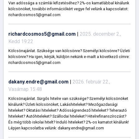
Van adóssága a számlái kifizetéséhez? 2%-os kamatlábbal kínálunk
kölcsönöket, további információkért vegye fel velünk a kapcsolatot:
richardcosmos5@gmail.com
richardcosmos5@gmail.com
|
2025. december 2.,
Kedd 19:22
Kölcsönajánlat. Szüksége van kölcsönre? Személyi kölcsönre? Üzleti
kölcsönre? Ha igen, kérjük, küldjön nekünk e-mailt a következő címre:
richardcosmos5@gmail.com
dakany.endre@gmail.com
|
2026. február 22.,
Vasárnap 15:48
Kölcsönajánlat. Sürgős hitelre van szüksége? Személyi kölcsönöket
kínálunk? Üzleti kölcsönöket; Lakáshiteleket? Mezőgazdasági
hiteleket? Oktatási hiteleket? Adósságrendező hiteleket? Teherautó
hiteleket? Autóhiteleket? Szállodai hiteleket? Hitelrefinanszírozást?
És még több iskolai hitelt? Induló hiteleket? 2%-os kamatot kínálunk!
Lépjen kapcsolatba velünk: dakany.endre@gmail.com