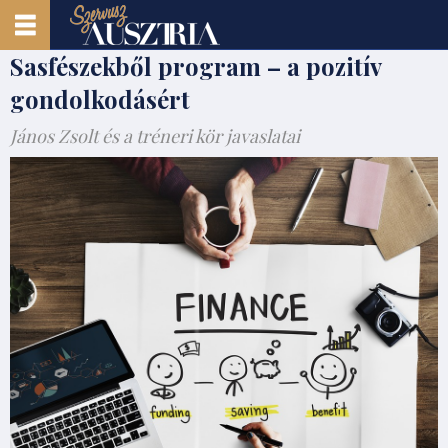
Sasfészekből program – a pozitív
gondolkodásért
János Zsolt és a tréneri kör javaslatai