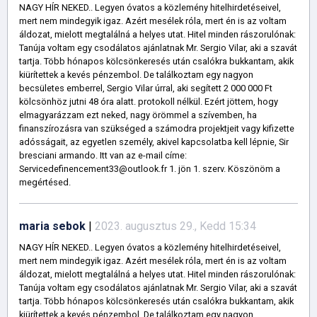
NAGY HÍR NEKED.. Legyen óvatos a közlemény hitelhirdetéseivel,
mert nem mindegyik igaz. Azért mesélek róla, mert én is az voltam
áldozat, mielott megtalálná a helyes utat. Hitel minden rászorulónak:
Tanúja voltam egy csodálatos ajánlatnak Mr. Sergio Vilar, aki a szavát
tartja. Több hónapos kölcsönkeresés után csalókra bukkantam, akik
kiürítettek a kevés pénzembol. De találkoztam egy nagyon
becsületes emberrel, Sergio Vilar úrral, aki segített 2 000 000 Ft
kölcsönhöz jutni 48 óra alatt. protokoll nélkül. Ezért jöttem, hogy
elmagyarázzam ezt neked, nagy örömmel a szívemben, ha
finanszírozásra van szükséged a számodra projektjeit vagy kifizette
adósságait, az egyetlen személy, akivel kapcsolatba kell lépnie, Sir
bresciani armando. Itt van az e-mail címe:
Servicedefinencement33@outlook.fr 1. jön 1. szerv. Köszönöm a
megértésed.
maria sebok
|
2023. augusztus 29., Kedd 15:34
NAGY HÍR NEKED.. Legyen óvatos a közlemény hitelhirdetéseivel,
mert nem mindegyik igaz. Azért mesélek róla, mert én is az voltam
áldozat, mielott megtalálná a helyes utat. Hitel minden rászorulónak:
Tanúja voltam egy csodálatos ajánlatnak Mr. Sergio Vilar, aki a szavát
tartja. Több hónapos kölcsönkeresés után csalókra bukkantam, akik
kiürítettek a kevés pénzembol. De találkoztam egy nagyon