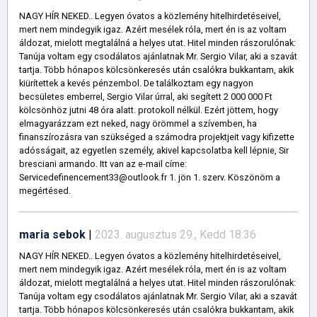
NAGY HÍR NEKED.. Legyen óvatos a közlemény hitelhirdetéseivel,
mert nem mindegyik igaz. Azért mesélek róla, mert én is az voltam
áldozat, mielott megtalálná a helyes utat. Hitel minden rászorulónak:
Tanúja voltam egy csodálatos ajánlatnak Mr. Sergio Vilar, aki a szavát
tartja. Több hónapos kölcsönkeresés után csalókra bukkantam, akik
kiürítettek a kevés pénzembol. De találkoztam egy nagyon
becsületes emberrel, Sergio Vilar úrral, aki segített 2 000 000 Ft
kölcsönhöz jutni 48 óra alatt. protokoll nélkül. Ezért jöttem, hogy
elmagyarázzam ezt neked, nagy örömmel a szívemben, ha
finanszírozásra van szükséged a számodra projektjeit vagy kifizette
adósságait, az egyetlen személy, akivel kapcsolatba kell lépnie, Sir
bresciani armando. Itt van az e-mail címe:
Servicedefinencement33@outlook.fr 1. jön 1. szerv. Köszönöm a
megértésed.
maria sebok
|
2023. augusztus 29., Kedd 18:36
NAGY HÍR NEKED.. Legyen óvatos a közlemény hitelhirdetéseivel,
mert nem mindegyik igaz. Azért mesélek róla, mert én is az voltam
áldozat, mielott megtalálná a helyes utat. Hitel minden rászorulónak:
Tanúja voltam egy csodálatos ajánlatnak Mr. Sergio Vilar, aki a szavát
tartja. Több hónapos kölcsönkeresés után csalókra bukkantam, akik