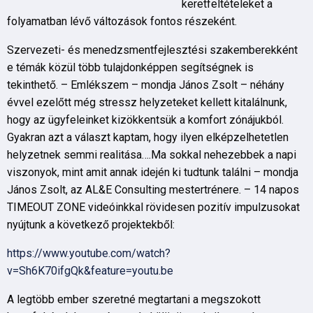
keretfeltételeket a
folyamatban lévő változások fontos részeként.
Szervezeti- és menedzsmentfejlesztési szakemberekként
e témák közül több tulajdonképpen segítségnek is
tekinthető. – Emlékszem – mondja János Zsolt – néhány
évvel ezelőtt még stressz helyzeteket kellett kitalálnunk,
hogy az ügyfeleinket kizökkentsük a komfort zónájukból.
Gyakran azt a választ kaptam, hogy ilyen elképzelhetetlen
helyzetnek semmi realitása….Ma sokkal nehezebbek a napi
viszonyok, mint amit annak idején ki tudtunk találni – mondja
János Zsolt, az AL&E Consulting mestertrénere. – 14 napos
TIMEOUT ZONE videóinkkal rövidesen pozitív impulzusokat
nyújtunk a következő projektekből:
https://www.youtube.com/watch?
v=Sh6K70ifgQk&feature=youtu.be
A legtöbb ember szeretné megtartani a megszokott