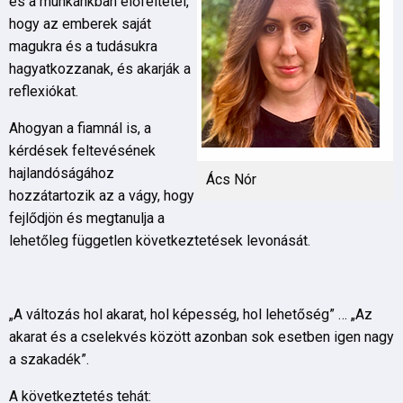
és a munkánkban előfeltétel,
hogy az emberek saját
magukra és a tudásukra
hagyatkozzanak, és akarják a
reflexiókat.
Ahogyan a fiamnál is, a
kérdések feltevésének
hajlandóságához
Ács Nór
hozzátartozik az a vágy, hogy
fejlődjön és megtanulja a
lehetőleg független következtetések levonását.
„A változás hol akarat, hol képesség, hol lehetőség” … „Az
akarat és a cselekvés között azonban sok esetben igen nagy
a szakadék”.
A következtetés tehát: