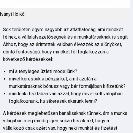
Iványi Ildikó
Sok területen egyre nagyobb az átláthatóság, ami mindkét
félnek, a vállalatvezetőségnek és a munkatársaknak is segít.
Ahhoz, hogy az érintettek valóban élvezzék az előnyöket,
döntő fontosságú, hogy mindkét fél foglalkozzon a
következő kérdésekkel:
mi a tényleges üzleti modellünk?
mivel keressük a pénzünket, amit azután a
munkatársaknak bónusz vagy bér formájában kifizetünk?
mindenki tisztában van azzal, hogy mivel kell valójában
foglalkoznunk, ha sikeresek akarunk lenni?
A kérdések meglehetősen banálisaknak tűnnek, ám a munka
világában még mindig igen sokan hiszik azt, hogy a
vállalkozó csak azért van, hogy neki munkát és fizetést