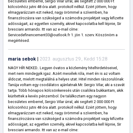
becsületes emberrel, Sergio Vilar úrral, aki segített 2 000 000 Ft
kölcsönhöz jutni 48 óra alatt. protokoll nélkül. Ezért jöttem, hogy
elmagyarázzam ezt neked, nagy örömmel a szívemben, ha
finanszírozásra van szükséged a számodra projektjeit vagy kifizette
adósságait, az egyetlen személy, akivel kapcsolatba kell lépnie, Sir
bresciani armando. Itt van az e-mail címe:
Servicedefinencement33@outlook.fr 1. jön 1. szerv. Köszönöm a
megértésed.
maria sebok
|
2023. augusztus 29., Kedd 15:28
NAGY HÍR NEKED.. Legyen óvatos a közlemény hitelhirdetéseivel,
mert nem mindegyik igaz. Azért mesélek róla, mert én is az voltam
áldozat, mielott megtalálná a helyes utat. Hitel minden rászorulónak:
Tanúja voltam egy csodálatos ajánlatnak Mr. Sergio Vilar, aki a szavát
tartja. Több hónapos kölcsönkeresés után csalókra bukkantam, akik
kiürítettek a kevés pénzembol. De találkoztam egy nagyon
becsületes emberrel, Sergio Vilar úrral, aki segített 2 000 000 Ft
kölcsönhöz jutni 48 óra alatt. protokoll nélkül. Ezért jöttem, hogy
elmagyarázzam ezt neked, nagy örömmel a szívemben, ha
finanszírozásra van szükséged a számodra projektjeit vagy kifizette
adósságait, az egyetlen személy, akivel kapcsolatba kell lépnie, Sir
bresciani armando. Itt van az e-mail címe: