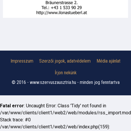
Impresszum
Szerzői jogok, adatvédelem
Média ajánlat
Írjon nekünk
© 2016 - www.szervuszausztria.hu - minden jog fenntartva
Fatal error
: Uncaught Error: Class 'Tidy' not found in
/var/www/clients/client1/web2/web/modules/rss_import.mod
Stack trace: #0
/var/www/clients/client1/web2/web/index.php(159):