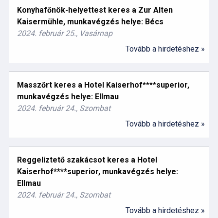
Konyhafőnök-helyettest keres a Zur Alten
Kaisermühle, munkavégzés helye: Bécs
2024. február 25., Vasárnap
Tovább a hirdetéshez »
Masszőrt keres a Hotel Kaiserhof****superior,
munkavégzés helye: Ellmau
2024. február 24., Szombat
Tovább a hirdetéshez »
Reggeliztető szakácsot keres a Hotel
Kaiserhof****superior, munkavégzés helye:
Ellmau
2024. február 24., Szombat
Tovább a hirdetéshez »