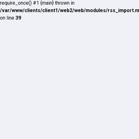
require_once() #1 {main} thrown in
/var/www/clients/client1/web2/web/modules/rss_import.
on line
39