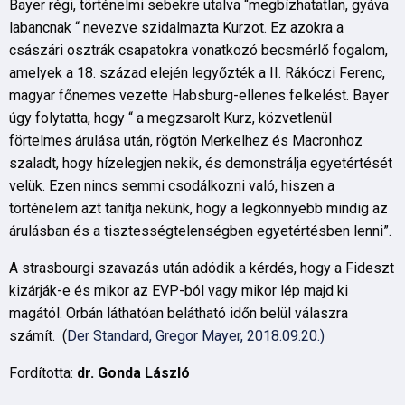
Bayer régi, történelmi sebekre utalva “megbízhatatlan, gyáva
labancnak “ nevezve szidalmazta Kurzot. Ez azokra a
császári osztrák csapatokra vonatkozó becsmérlő fogalom,
amelyek a 18. század elején legyőzték a II. Rákóczi Ferenc,
magyar főnemes vezette Habsburg-ellenes felkelést. Bayer
úgy folytatta, hogy “ a megzsarolt Kurz, közvetlenül
förtelmes árulása után, rögtön Merkelhez és Macronhoz
szaladt, hogy hízelegjen nekik, és demonstrálja egyetértését
velük. Ezen nincs semmi csodálkozni való, hiszen a
történelem azt tanítja nekünk, hogy a legkönnyebb mindig az
árulásban és a tisztességtelenségben egyetértésben lenni”.
A strasbourgi szavazás után adódik a kérdés, hogy a Fideszt
kizárják-e és mikor az EVP-ból vagy mikor lép majd ki
magától. Orbán láthatóan belátható időn belül válaszra
számít. (
Der Standard, Gregor Mayer, 2018.09.20.)
Fordította:
dr. Gonda László