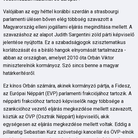
Valójában az egy héttel korábbi szerdán a strasbourgi
parlamenti ülésen bőven elég többség szavazott a
Magyarország elleni jogállami eljárás megindítása mellett. A
szavazáshoz az alapot Judith Sargentini zöld párti képviselő
jelentése nyújtotta. Ez a szabadságjogok szisztematikus
korlátozását és a bíráló hangok elnyomását tartalmazza -
abban az országban, amelyet 2010 óta Orbán Viktor
miniszterelnök kormányoz. Szó sincs benne a magyar
határkerítésről.
Ez kínos Orbán számára, akinek kormányzó pártja, a Fidesz,
az Európai Néppárt (EVP) parlamenti frakciójához tartozik. A
néppárti frakcióhoz tartozó képviselők nagy többsége a
szankcióhoz vezető eljárás megkezdése mellett szavazott,
köztük az ÖVP (Osztrák Néppárt) képviselői, akik
egységesen az eljárás megkezdése mellett voltak. Eddig a
pillanatig Sebastian Kurz szövetségi kancellár és ÖVP-elnök