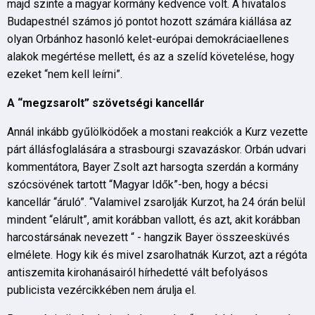
majd szinte a magyar kormány kedvence volt. A hivatalos
Budapestnél számos jó pontot hozott számára kiállása az
olyan Orbánhoz hasonló kelet-európai demokráciaellenes
alakok megértése mellett, és az a szelíd követelése, hogy
ezeket “nem kell leírni”.
A “megzsarolt” szövetségi kancellár
Annál inkább gyűlölködőek a mostani reakciók a Kurz vezette
párt állásfoglalására a strasbourgi szavazáskor. Orbán udvari
kommentátora, Bayer Zsolt azt harsogta szerdán a kormány
szócsövének tartott “Magyar Idők”-ben, hogy a bécsi
kancellár “áruló”. “Valamivel zsarolják Kurzot, ha 24 órán belül
mindent “elárult”, amit korábban vallott, és azt, akit korábban
harcostársának nevezett “ - hangzik Bayer összeesküvés
elmélete. Hogy kik és mivel zsarolhatnák Kurzot, azt a régóta
antiszemita kirohanásairól hírhedetté vált befolyásos
publicista vezércikkében nem árulja el.