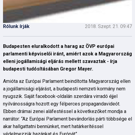
Rólunk írják
2018. Szept. 21. 09:47
Budapesten eluralkodott a harag az ÖVP európai
parlamenti képviselői iránt, amiért azok a Magyarország
elleni jogállamisági eljárás mellett szavaztak - írja
budapesti tudósításában Gregor Mayer.
Amióta az Európai Parlament beindította Magyarország ellen
a jogállamisági eljárást, a budapesti nemzeti kormány nem
nyugszik. Saját facebook-oldalán szerdára virradó éjjel
nyilvánosságra hozott egy félperces propagandavideót.
Ebben drámai zenei aláfestéssel a következőket mondja a
narrátor: “Az Európai Parlament bevándorlás párti többsége el
akar hallgattatni bennünket, mert határkerítéssel
védelmezzük hazánkat és Európát”.