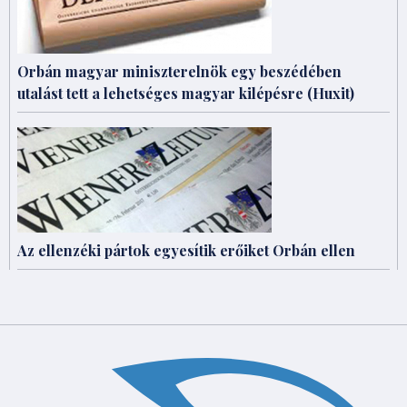
Orbán magyar miniszterelnök egy beszédében
utalást tett a lehetséges magyar kilépésre (Huxit)
Az ellenzéki pártok egyesítik erőiket Orbán ellen