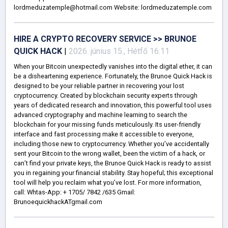
lordmeduzatemple@hotmail.com Website: lordmeduzatemple.com
HIRE A CRYPTO RECOVERY SERVICE >> BRUNOE
QUICK HACK
|
2026. június 15., Hétfő 16:11
When your Bitcoin unexpectedly vanishes into the digital ether, it can
be a disheartening experience. Fortunately, the Brunoe Quick Hack is
designed to be your reliable partner in recovering your lost
cryptocurrency. Created by blockchain security experts through
years of dedicated research and innovation, this powerful tool uses
advanced cryptography and machine learning to search the
blockchain for your missing funds meticulously. Its user-friendly
interface and fast processing make it accessible to everyone,
including those new to cryptocurrency. Whether you’ve accidentally
sent your Bitcoin to the wrong wallet, been the victim of a hack, or
can’t find your private keys, the Brunoe Quick Hack is ready to assist
you in regaining your financial stability. Stay hopeful; this exceptional
tool will help you reclaim what you’ve lost. For more information,
call: Whtas-App: + 1705/ 7842 /635 Gmail:
BrunoequickhackATgmail.com