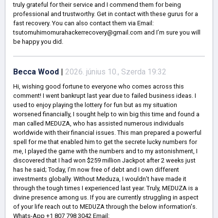
truly grateful for their service and I commend them for being
professional and trustworthy. Get in contact with these gurus for a
fast recovery. You can also contact them via Email:
tsutomuhimomurahackerrecovery@gmail.com and I’m sure you will
be happy you did.
Becca Wood
|
2026. június 10., Szerda 19:32
Hi, wishing good fortune to everyone who comes across this
comment! I went bankrupt last year due to failed business ideas. I
used to enjoy playing the lottery for fun but as my situation
worsened financially, I sought help to win big this time and found a
man called MEDUZA, who has assisted numerous individuals
worldwide with their financial issues. This man prepared a powerful
spell for me that enabled him to get the secrete lucky numbers for
me, I played the game with the numbers and to my astonishment, I
discovered that I had won $259 million Jackpot after 2 weeks just
has he said; Today, I’m now free of debt and I own different
investments globally. Without Meduza, I wouldn’t have made it
through the tough times I experienced last year. Truly, MEDUZA is a
divine presence among us. If you are currently struggling in aspect
of your life reach out to MEDUZA through the below information's.
Whats-App +1 807 798 3042 Email: