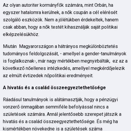
Az olyan autoriter kormányfők számára, mint Orbán, ha
egyszer hatalomra kerülnek, a nők csupán a cél elérését
szolgáló eszközök. Nem a jólétükben érdekeltek, hanem
csak abban, hogy a nők testét kihasználják saját politikai
elképzelésükhöz.
Miután Magyarországon a hátrányos megkülönböztetés
tudományos feldolgozását, - amellyel a gender-tanulmányok
is foglalkoznak-, már nagy mértékben megnyirbálták, ez az a
következő nőellenes intézkedés, amellyel megkérdőjelezik
az elmúlt évtizedek nőpolitikai eredményeit.
A hivatá
s
é
s a csal
á
d összeegyeztethet
ő
s
é
ge
Ráadásul tanulmányok is alátámasztják, hogy a pénzügyi
vonzerő önmagában semmiféle befolyással nincs a
születések számára. Annál jelentősebb szerepet játszik a
hivatás és a család összeegyeztethetősége. És még ha
kismértékben növekedne is a születések száma