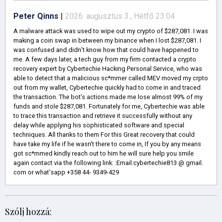
Peter Qinns
|
2026. augusztus 3., Hétfő 23:04
A malware attack was used to wipe out my crypto of $287,081. I was
making a coin swap in between my binance when I lost $287,081. I
was confused and didn’t know how that could have happened to
me. A few days later, a tech guy from my firm contacted a crypto
recovery expert by Cybertechie Hacking Personal Service, who was
able to detect that a malicious sc*mmer called MEV moved my crpto
out from my wallet, Cybertechie quickly had to come in and traced
the transaction. The bot’s actions made me lose almost 99% of my
funds and stole $287,081. Fortunately for me, Cybertechie was able
to trace this transaction and retrieve it successfully without any
delay while applying his sophisticated software and special
techniques. All thanks to them For this Great recovery that could
have take my life if he wasn't there to come in, If you by any means
got sc*mmed kindly reach out to him he will sure help you smile
again contact via the following link: :Email:cybertechie813 @ gmail.
com or what'sapp +358 44- 9349-429
Szólj hozzá: