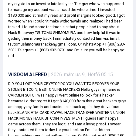
my crypto to an investor late last year. The guy who was supposed
to manage my account was a fraud the whole time. I invested
$180,000 and at first my read and profit margins looked good. I got
worried when I couldn't make withdrawals and realized I had been
tricked. I found some testimonials that people had to say about
Hack Recovery TSUTOMU SHIMOMURA and how helpful it was in
getting their money back. I immediately contacted him via. Email:
tsutomushimomurahacker@gmail.com, Or WhatsApp +1 (806) 283-
5031 Telegram +1 (803) 632-0791 and I’m sure you will be happy you
did.
WISDOM ALFRED
|
2026. március 9., Hétfő 05:15
DID YOU LOST YOUR CRYPTO? DO YOU WANT TO RECOVER YOUR
STOLEN BITCOIN, BEST ONLINE HACKERS Hello guys my name is
CARMEN SOTO I was happy I went online to look for a hacker
because I didn't regret it I got $140,000 from this great hackers guys
am happy my family and business is back again they do various
hack BLANK ATM CARD PAYPAL HACK TRANSFER WESTERN UNION
HACK MONEY HACK BITCOIN INVESTMENT I guess I am happy I
came across them. They are legit, and I am a living proof. I swear
they contacted them today for your hack on Email address
tsutomushimomurahacker@gmail.com, Or WhatsApp +1 (806) 283-