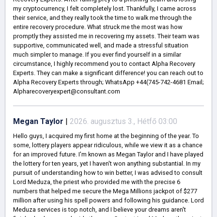
my cryptocurrency, I felt completely lost. Thankfully, I came across
their service, and they really took the time to walk me through the
entire recovery procedure. What struck me the most was how
promptly they assisted me in recovering my assets. Their team was
supportive, communicated well, and made a stressful situation
much simpler to manage. If you ever find yourself in a similar
circumstance, I highly recommend you to contact Alpha Recovery
Experts. They can make a significant difference! you can reach out to
Alpha Recovery Experts through; WhatsApp +44(745-742-4681 Email;
Alpharecoveryexpert@consultant.com
Megan Taylor
|
2026. augusztus 3., Hétfő 03:00
Hello guys, I acquired my first home at the beginning of the year. To
some, lottery players appear ridiculous, while we view it as a chance
for an improved future. I'm known as Megan Taylor and I have played
the lottery for ten years, yet I haven't won anything substantial. In my
pursuit of understanding how to win better, I was advised to consult
Lord Meduza, the priest who provided me with the precise 6
numbers that helped me secure the Mega Millions jackpot of $277
million after using his spell powers and following his guidance. Lord
Meduza services is top notch, and I believe your dreams aren't