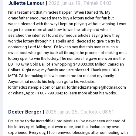
Juliette Lamour
|
2026. június 19., Péntek 04:03
I’m a testament that miracles happen. When I turned 18, My
grandfather encouraged me to buy a lottery ticket for fun but I
wasn’t pleased with the way I kept on playing without winning. I was
eager to learn more about how to win the lottery and when I
searched the internet I found numerous articles saying how they
won the lottery through his spells and I decided to give it a try by
contacting Lord Meduza.. I’d love to say that this man is such a
sweet soul who got my back all through the process of making me a
lottery spell to win the lottery. The numbers he gave me won me the
LOTTO 6/49 Gold Ball of a whopping $48,000,000 Million Canadian
Dollars. Right now, my family and I are blessed. Thank you LORD
MEDUZA for making this win come true for me and my family..
Anyone that needs his help can go to his website:
lordmeduzatemple.com or Email: lordmeduzatemple@hotmail.com
or Whats_App: +1 807 798 3042 to learn more about his works.
Dexter Berger
|
2026. június 25., Csütörtök 08:51
Praise be to the incredible Lord Meduza, I've never seen or heard of
his lottery spell failing, not even once, and that includes my own
experience. Every day, I feel renewed blessings after connecting with