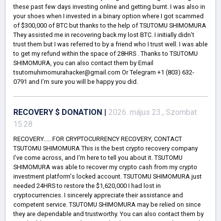
these past few days investing online and getting burnt. I was also in
your shoes when I invested in a binary option where I got scammed
of $300,000 of BTC but thanks to the help of TSUTOMU SHIMOMURA
They assisted me in recovering back my lost BTC. I initially didn’t
trust them but I was referred to by a friend who I trust well. I was able
to get my refund within the space of 28HRS . Thanks to TSUTOMU
SHIMOMURA, you can also contact them by Email
tsutomuhimomurahacker@gmail.com Or Telegram +1 (803) 632-
0791 and I’m sure you will be happy you did.
RECOVERY $ DONATION
|
2026. május 23., Szombat
15:28
RECOVERY..... FOR CRYPTOCURRENCY RECOVERY, CONTACT
TSUTOMU SHIMOMURA This is the best crypto recovery company
I've come across, and I'm here to tell you about it. TSUTOMU
SHIMOMURA was able to recover my crypto cash from my crypto
investment platform's locked account. TSUTOMU SHIMOMURA just
needed 24HRS to restore the $1,620,000 I had lost in
cryptocurrencies. I sincerely appreciate their assistance and
competent service. TSUTOMU SHIMOMURA may be relied on since
they are dependable and trustworthy. You can also contact them by