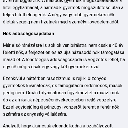
évre felfüggesztik. A második gyermek megszületésekor a
hitel egyharmadát, a harmadik gyermek megszületése után a
teljes hitelt elengedik. A négy vagy több gyermekes nők
életük végéig nem fizetnek majd személyi jövedelemadót.
Nő
k ad
ó
ss
á
gcsapd
á
ban
Már első ránézésre is sok ok van bírálatra: nem csak a 40 év
feletti nők, a férjezetlen és az újra házasodó nők támogatása
marad el. A lehetséges adósságcsapda is végzetes lehet, ha
egy nő mégis csak egy vagy két gyermeket szül.
Ezenkívül a háttérben rasszizmus is rejlik: bizonyos
gyermekek kívánatosak, és támogatásra érdemesek, mások
pedig nem. Orbán folyamatosan figyelmeztet a muszlimok
és az afrikaiak népességnövekedésében rejlő veszélyre.
Ezzel egyidejűleg új pénzügyi vonzerőt teremt a fehér nők
számára az anyaság vállalására.
Ahelyett, hogy akár csak elgondolkodna a szabályozott