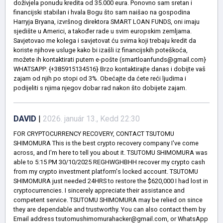
doživjela ponudu kredita od 35.000 eura. Ponovno sam sretan i
financijski stabilan i hvala Bogu što sam naišao na gospodina
Harryja Bryana, izvršnog direktora SMART LOAN FUNDS, oni imaju
sjedište u Americi, a također rade u svim europskim zemljama.
Savjetovao me kolega i savjetovat ću svima koji trebaju kredit da
koriste njihove usluge kako bi izašli iz financijskih poteškoća,
možete ih kontaktirati putem e-pošte (smartloanfunds@gmail.com}
WHATSAPP: {+385915134516} Brzo kontaktirajte danas i dobijte vaš
zajam od njih po stopi od 3%. Obećajte da ćete reći ljudima i
podijeliti s njima njegov dobar rad nakon što dobijete zajam.
DAVID
|
2026. január 13., Kedd 22:30
FOR CRYPTOCURRENCY RECOVERY, CONTACT TSUTOMU
SHIMOMURA This is the best crypto recovery company I've come
across, and I'm here to tell you about it. TSUTOMU SHIMOMURA was
able to 5:15 PM 30/10/2025 REGHWGHBHH recover my crypto cash
from my crypto investment platform's locked account. TSUTOMU
SHIMOMURA just needed 24HRS to restore the $620,000 I had lost in
cryptocurrencies. I sincerely appreciate their assistance and
competent service. TSUTOMU SHIMOMURA may be relied on since
they are dependable and trustworthy. You can also contact them by
Email address tsutomushimomurahacker@gmail.com, or WhatsApp