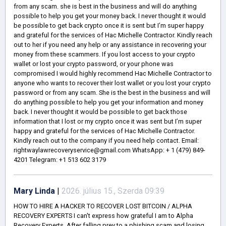
from any scam. she is best in the business and will do anything
possible to help you get your money back. I never thought it would
be possible to get back crypto once it is sent but I’m super happy
and grateful for the services of Hac Michelle Contractor. Kindly reach
out to her if you need any help or any assistance in recovering your
money from these scammers. If you lost access to your crypto
wallet or lost your crypto password, or your phone was
compromised I would highly recommend Hac Michelle Contractor to
anyone who wants to recover their lost wallet or you lost your crypto
password or from any scam. She is the best in the business and will
do anything possible to help you get your information and money
back. I never thought it would be possible to get back those
information that I lost or my crypto once it was sent but I’m super
happy and grateful for the services of Hac Michelle Contractor.
Kindly reach out to the company if you need help contact. Email:
rightwaylawrecoveryservice@gmail.com WhatsApp: + 1 (479) 849-
4201 Telegram: ‪+1 513 602 3179
Mary Linda
|
2026. július 15., Szerda 09:39
HOW TO HIRE A HACKER TO RECOVER LOST BITCOIN / ALPHA
RECOVERY EXPERTS I can't express how grateful I am to Alpha
Recovery Experts. After falling prey to a phishing scam and losing