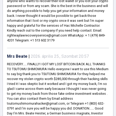
anyone who wants to recover their lost wallet or you lost your crypto
password or from any scam. She is the best in the business and will
do anything possible to help you get your information and money
back. I never thought it would be possible to get back those
information that I lost or my crypto once it was sent but I’m super
happy and grateful for the services of Hac Michelle Contractor.
Kindly reach out to the company if you need help contact. Email:
rightwaylawrecoveryservice@gmail.com WhatsApp: + 1 (479) 849-
4201 Telegram: ‪+1 513 602 3179
Mrs Beate
|
2026. április 25., Szombat 20:57
RECOVERY..... FINALLY I GOT MY LOST BITCOIN BACK ALL THANKS
TO TSUTOMU SHIMOMURA Hello everyone I want to use this Medium
to say big thank you to TSUTOMU SHIMOMURA for they helped me
recover my stolen crypto worth $285,000 through their hacking skills
I tried it I was skeptic but it worked and I got my money back, I’m so
glad I came across them early because I thought I was never going
to get my money back from those fake online investment websites .
You can also contact them by Email address
tsutomushimomurahacker@gmail.com, or Telegram +1 (803) 632-
0791 and I’m sure you will be happy you did. DONATION...... Good
Day I'm Mrs. Beate Heister, a German business magnate, Investor