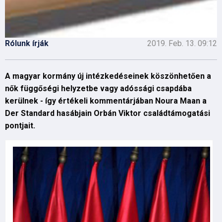
Rólunk írják
2019. Feb. 13. 09:12
A magyar kormány új intézkedéseinek köszönhetően a
nők függőségi helyzetbe vagy adóssági csapdába
kerülnek - így értékeli kommentárjában Noura Maan a
Der Standard hasábjain Orbán Viktor családtámogatási
pontjait.