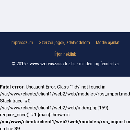
Impresszum
Szerzői jogok, adatvédelem
Média ajánlat
Írjon nekünk
© 2016 - www.szervuszausztria.hu - minden jog fenntartva
Fatal error
: Uncaught Error: Class 'Tidy' not found in
/var/www/clients/client1/web2/web/modules/rss_import.mod
Stack trace: #0
/var/www/clients/client1/web2/web/index.php(159):
require_once() #1 {main} thrown in
/var/www/clients/client1/web2/web/modules/rss_import.
on line
39