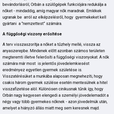
bevándorlásról, Orbán a szülőgépek funkciójára redukálja a
nőket - mindaddig, amíg magyar nők maradnak. Emlékek
ugranak be arról az elképzelésről, hogy gyermekeket kell
gyártani a "nemzettest” számára.
A fü
gg
ő
s
é
gi viszony erősítése
A terv visszaszorítja a nőket a tűzhely mellé, vissza az
anyaszerepbe. Mindenek előtt azonban számos területen
megteremti illetve felerősíti a függőségi viszonyokat. A nők
számára már most is jelentős jövedelemkiesést
eredményez egyetlen gyermek születése is.
Visszatérésüket a munkába alaposan megnehezíti, hogy
csakis három gyermek szülése esetén mentesülnek a hitel
visszafizetése alól. Különösen cinikusnak tűnik így, hogy
Orbán nagy kegyesen elengedi a személyi jövedelemadót a
négy vagy több gyermekes nőknek - azon jövedelmük után,
amelyet a hiányzó állás miatt meg sem keresnek majd.