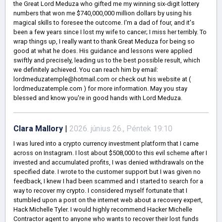
the Great Lord Meduza who gifted me my winning six-digit lottery
numbers that won me $740,000,000 million dollars by using his
magical skills to foresee the outcome. I'm a dad of four, and it's
been a few years since I lost my wife to cancer; I miss her terribly. To
wrap things up, I really want to thank Great Meduza for being so
good at what he does. His guidance and lessons were applied
swiftly and precisely, leading us to the best possible result, which
we definitely achieved. You can reach him by email:
lordmeduzatemple@hotmail.com or check out his website at (
lordmeduzatemple.com ) for more information. May you stay
blessed and know you're in good hands with Lord Meduza.
Clara Mallory
|
2026. június 26., Péntek 19:10
I was lured into a crypto currency investment platform that I came
across on Instagram. I lost about $508,000 to this evil scheme after I
invested and accumulated profits, I was denied withdrawals on the
specified date. I wrote to the customer support but I was given no
feedback, I knew I had been scammed and I started to search for a
way to recover my crypto. I considered myself fortunate that I
stumbled upon a post on the internet web about a recovery expert,
Hack Michelle Tyler. I would highly recommend Hacker Michelle
Contractor agent to anyone who wants to recover their lost funds