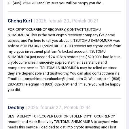
+1 (405) 723-3738 and I’m sure you will be happy you did.
Cheng Kurt
|
2026. február 20., Péntek 00:21
FOR CRYPTOCURRENCY RECOVERY, CONTACT TSUTOMU
SHIMOMURA This is the best crypto recovery company I've come
across, and I'm here to tell you about it. TSUTOMU SHIMOMURA was
able to 5:15 PM 30/11/2025 RIGHT GHH recover my crypto cash from
my crypto investment platform's locked account. TSUTOMU
SHIMOMURA just needed 24HRS to restore the $620,000 I had lost in
cryptocurrencies. I sincerely appreciate their assistance and
competent service. TSUTOMU SHIMOMURA may be relied on since
they are dependable and trustworthy. You can also contact them via
Email: tsutomushimomurahacker@gmail.com Or WhatsApp +1 (806)
283-5031 Telegram +1 (803) 632-0791 and I’m sure you will be happy
you did.
Destiny
|
2026. február 27., Péntek 02:44
BEST AGENCY TO RECOVER LOST OR STOLEN CRYPTOCURRENCY I
recommend Hack Recovery TSUTOMU SHIMOMURA to anyone who
needs this service. I decided to get into crypto investing and I lost