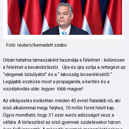
Fotó: reuters/bernadett szabo
Orbán hatalma támaszaként használja a félelmet - különösen
a félelmet a bevándorlástól. Újra és újra szítja a rettegést az
”idegenek túlsúlyától” és a “ lakosság lecserélésétől “.
Legújabb eszköze most a propaganda, a kerítés és a
viszálykodás után: legyen több magyar!
Az elképzelés konkrétan: minden 40 évnél fiatalabb nő, aki
első alkalommal megy férjhez, 10 millió forint hitelt kap.
Úgyis mondható, hogy 31 ezer eurós adósságot vesz a
vállára. A törlesztést az első gyermek születésekor három