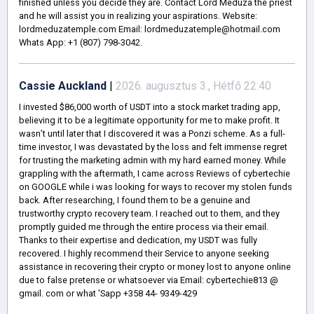
finished unless you decide they are. Contact Lord Meduza the priest
and he will assist you in realizing your aspirations. Website:
lordmeduzatemple.com Email: lordmeduzatemple@hotmail.com
Whats App: +1 (807) 798-3042.
Cassie Auckland
|
2026. augusztus 3., Hétfő 22:40
I invested $86,000 worth of USDT into a stock market trading app,
believing it to be a legitimate opportunity for me to make profit. It
wasn’t until later that I discovered it was a Ponzi scheme. As a full-
time investor, I was devastated by the loss and felt immense regret
for trusting the marketing admin with my hard earned money. While
grappling with the aftermath, I came across Reviews of cybertechie
on GOOGLE while i was looking for ways to recover my stolen funds
back. After researching, I found them to be a genuine and
trustworthy crypto recovery team. I reached out to them, and they
promptly guided me through the entire process via their email.
Thanks to their expertise and dedication, my USDT was fully
recovered. I highly recommend their Service to anyone seeking
assistance in recovering their crypto or money lost to anyone online
due to false pretense or whatsoever via Email: cybertechie813 @
gmail. com or what 'Sapp +358 44- 9349-429