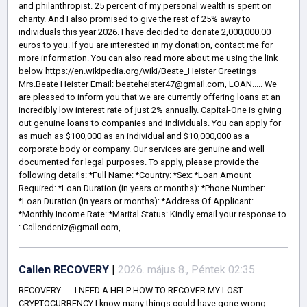
and philanthropist. 25 percent of my personal wealth is spent on
charity. And I also promised to give the rest of 25% away to
individuals this year 2026. I have decided to donate 2,000,000.00
euros to you. If you are interested in my donation, contact me for
more information. You can also read more about me using the link
below https://en.wikipedia.org/wiki/Beate_Heister Greetings
Mrs.Beate Heister Email: beateheister47@gmail.com, LOAN..... We
are pleased to inform you that we are currently offering loans at an
incredibly low interest rate of just 2% annually. Capital-One is giving
out genuine loans to companies and individuals. You can apply for
as much as $100,000 as an individual and $10,000,000 as a
corporate body or company. Our services are genuine and well
documented for legal purposes. To apply, please provide the
following details: *Full Name: *Country: *Sex: *Loan Amount
Required: *Loan Duration (in years or months): *Phone Number:
*Loan Duration (in years or months): *Address Of Applicant:
*Monthly Income Rate: *Marital Status: Kindly email your response to
: Callendeniz@gmail.com,
Callen RECOVERY
|
2026. május 8., Péntek 02:35
RECOVERY...... I NEED A HELP HOW TO RECOVER MY LOST
CRYPTOCURRENCY I know many things could have gone wrong