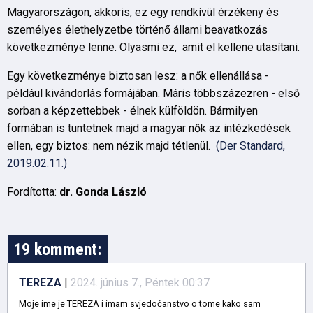
Magyarországon, akkoris, ez egy rendkívül érzékeny és
személyes élethelyzetbe történő állami beavatkozás
következménye lenne. Olyasmi ez, amit el kellene utasítani.
Egy következménye biztosan lesz: a nők ellenállása -
például kivándorlás formájában. Máris többszázezren - első
sorban a képzettebbek - élnek külföldön. Bármilyen
formában is tüntetnek majd a magyar nők az intézkedések
ellen, egy biztos: nem nézik majd tétlenül.
(Der Standard,
2019.02.11.)
Fordította:
dr. Gonda László
19 komment:
TEREZA
|
2024. június 7., Péntek 00:37
Moje ime je TEREZA i imam svjedočanstvo o tome kako sam