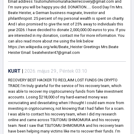
Email address: tsutomuhimomurahackerrecovery@gmail.com and
I’m sure you will be happy you did. DONATION..... Good Day I'm Mrs.
Beate Heister, a German business magnate, Investor and
philanthropist. 25 percent of my personal wealth is spent on charity.
And I also promised to give the rest of 25% away to individuals this
year 2026. I have decided to donate 2,000,000.00 euros to you. If you
are interested in my donation, contact me for more information. You
can also read more about me using the link below
https://en.wikipedia.org/wiki/Beate_Heister Greetings Mrs.Beate
Heister Email: beateheister47@gmail.com
KURT
|
2026. május 29., Péntek 03:10
RECOVERY BEST HACKER TO RECLAIM LOST FUNDS ON CRYPTO
TRADE I’m truly grateful for the service of his recovery team, which
was able to recover my cryptocurrency funds from fake investment
accounts. Losing $218,000 of my hard-earned money was
excruciating and devastating when I thought I could earn more from
investing in cryptocurrency, not knowing that I had fallen for a scam.
I was able to contact his recovery team, when I did my research
online and came across TSUTOMU SHIMOMURA and his recovery
team. Next I saw that TSUTOMU SHIMOMURA and his recovery team
have been helping many victims like me to recover their funds. I'm