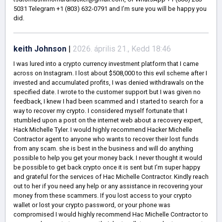
5031 Telegram +1 (803) 632-0791 and I’m sure you will be happy you
did.
keith Johnson
|
2026. április 21., Kedd 18:46
I was lured into a crypto currency investment platform that I came
across on Instagram. I lost about $508,000 to this evil scheme after I
invested and accumulated profits, I was denied withdrawals on the
specified date. I wrote to the customer support but I was given no
feedback, I knew I had been scammed and I started to search for a
way to recover my crypto. I considered myself fortunate that I
stumbled upon a post on the internet web about a recovery expert,
Hack Michelle Tyler. I would highly recommend Hacker Michelle
Contractor agent to anyone who wants to recover their lost funds
from any scam. she is best in the business and will do anything
possible to help you get your money back. I never thought it would
be possible to get back crypto once it is sent but I’m super happy
and grateful for the services of Hac Michelle Contractor. Kindly reach
out to her if you need any help or any assistance in recovering your
money from these scammers. If you lost access to your crypto
wallet or lost your crypto password, or your phone was
compromised I would highly recommend Hac Michelle Contractor to