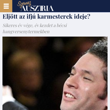
Eljött az ifjú karmesterek ideje?
Sikeres év vége, év kezdet a bécsi
hangversenytermekben