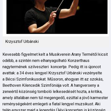
Krzysztof Urbánski
Kevesebb figyelmet kelt a Musikverein Arany Termétől kicsit
odébb, a szintén nem elhanyagolható Konzerthaus
nagytermének szilveszteri koncertje. Pedig itt is újoncot
avattak: a 34 éves lengyel Krzysztof Urbánski vezényelte
a Bécsi Szimfonikusokat. Műsoron, ahogyan itt az szokás,
Beethoven Kilencedik Szimfóniája volt. A hangverseny a
zeneértő közönség tomboló lelkesedését hozta, a kritika,
amely általában nem túl megengedő, ezúttal a jövő karmester
reménységeként emlegeti a fiatal lengyel muzsikust. Aki
talán egyszer majd a legendás Újévi koncerten is közönség