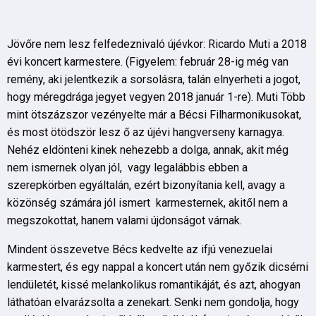
Jövőre nem lesz felfedeznivaló újévkor: Ricardo Muti a 2018
évi koncert karmestere. (Figyelem: február 28-ig még van
remény, aki jelentkezik a sorsolásra, talán elnyerheti a jogot,
hogy méregdrága jegyet vegyen 2018 január 1-re). Muti Több
mint ötszázszor vezényelte már a Bécsi Filharmonikusokat,
és most ötödször lesz ő az újévi hangverseny karnagya.
Nehéz eldönteni kinek nehezebb a dolga, annak, akit még
nem ismernek olyan jól, vagy legalábbis ebben a
szerepkörben egyáltalán, ezért bizonyítania kell, avagy a
közönség számára jól ismert karmesternek, akitől nem a
megszokottat, hanem valami újdonságot várnak.
Mindent összevetve Bécs kedvelte az ifjú venezuelai
karmestert, és egy nappal a koncert után nem győzik dicsérni
lendületét, kissé melankolikus romantikáját, és azt, ahogyan
láthatóan elvarázsolta a zenekart. Senki nem gondolja, hogy