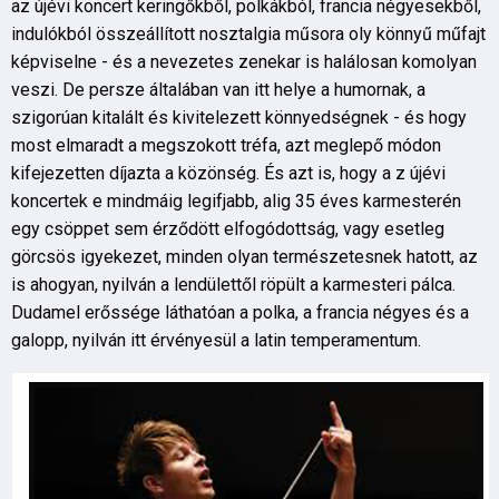
az újévi koncert keringőkből, polkákból, francia négyesekből,
indulókból összeállított nosztalgia műsora oly könnyű műfajt
képviselne - és a nevezetes zenekar is halálosan komolyan
veszi. De persze általában van itt helye a humornak, a
szigorúan kitalált és kivitelezett könnyedségnek - és hogy
most elmaradt a megszokott tréfa, azt meglepő módon
kifejezetten díjazta a közönség. És azt is, hogy a z újévi
koncertek e mindmáig legifjabb, alig 35 éves karmesterén
egy csöppet sem érződött elfogódottság, vagy esetleg
görcsös igyekezet, minden olyan természetesnek hatott, az
is ahogyan, nyilván a lendülettől röpült a karmesteri pálca.
Dudamel erőssége láthatóan a polka, a francia négyes és a
galopp, nyilván itt érvényesül a latin temperamentum.