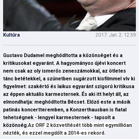
Kultúra
2017. Jan. 2. 12:59
Gustavo Dudamel meghódította a közönséget és a
kritikusokat egyaránt. A hagyományos újévi koncert
nem csak az oly ismerős zeneszámokkal, az ötletes
tánc betétekkel, a szünetben sugárzott kisfilmmel vív ki
figyelmet: szakértő és laikus egyaránt szigorú kritikusa
az éppen aktuális karmesternek. És aki itt helyt áll, az
elmondhatja: meghódította Bécset. Előző este a másik
patinás koncertteremben, a Konzerthausban is fiatal
tehetségnek - lengyel karmesternek - tapsolt a
közönség.
Az ORF 2 közvetítését több mint egymillióan
nézték, és ezzel megdőlt a 2014-es rekord.