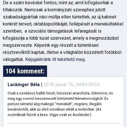
De a szám kevésbé fontos, mint az, amit kifogásoltak a
tiltakozók. Nemcsak a kormányzati szerephez jutott
szabadságpártiak náci múltja ellen tüntettek, az új kabinet
konkrét terveit, oktatáspolitikáját, fellépését a menekültekkel
szemben, a szociális támogatások lefaragását is
kifogásolja a több tucat szervezet, amely a megmozdulást
megszervezte. Képeink egy részét a tüntetésen
résztvevőktől kaptuk, illetve a világhálón közzétett fotókból
válogattuk.
Képgalériánk itt tekintető meg.
104 komment:
Lackinger Béla
|
2018. január 15., Hétfő 09:24
Csak a szokásos ballib hiszti, húszezer anarchista, őskomcsi, no
meg egy csomó beszervezett bértüntető Németországból. És
persze németül alig makogó "menekült", migráns, illegális
bevándorlók, akik az első sorokban vitték a molinókat. (Az
osztráknak fázott a keze. Vigye csak az Ausländer.)