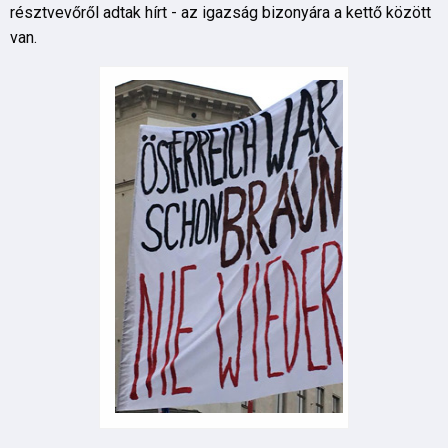
résztvevőről adtak hírt - az igazság bizonyára a kettő között
van.