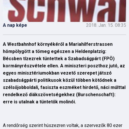
A nap képe
2018. Jan. 15. 08:35
A Westbahnhof környékéről a Mariahilferstrassen
hömpölygött a tömeg egészen a Heldenplatzig:
Bécsben tízezrek tüntettek a Szabadságpárt (FPÖ)
kormányrészvétele ellen. A miniszteri poszthoz jutó, az
egyes minisztériumokban vezető szerepet játszó
szabadságpárti politikusok közül többen kötődnek a
szélsőjobboldali, fasiszta eszméket hirdető, náci múlttal
rendelkező diákszövetségekhez (Burschenschaft):
erre is utalnak a tüntetők molinói.
A rendőrség szerint húszezren voltak, a szervezők 80 ezer