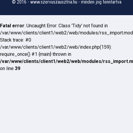
© 2016 - www.szervuszausztria.hu - minden jog fenntartva
Fatal error
: Uncaught Error: Class 'Tidy' not found in
/var/www/clients/client1/web2/web/modules/rss_import.mod
Stack trace: #0
/var/www/clients/client1/web2/web/index.php(159):
require_once() #1 {main} thrown in
/var/www/clients/client1/web2/web/modules/rss_import.
on line
39