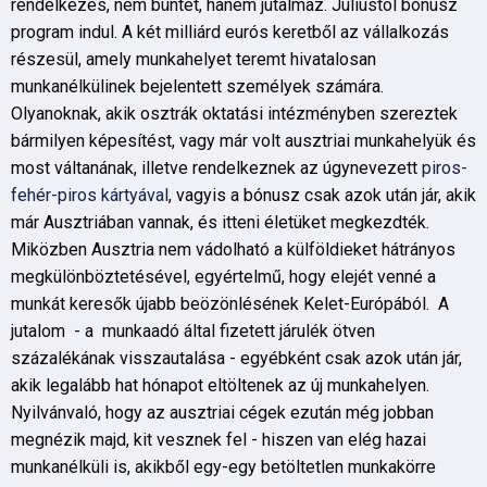
rendelkezés, nem büntet, hanem jutalmaz. Júliustól bónusz
program indul. A két milliárd eurós keretből az vállalkozás
részesül, amely munkahelyet teremt hivatalosan
munkanélkülinek bejelentett személyek számára.
Olyanoknak, akik osztrák oktatási intézményben szereztek
bármilyen képesítést, vagy már volt ausztriai munkahelyük és
most váltanának, illetve rendelkeznek az úgynevezett
piros-
fehér-piros kártyával
, vagyis a bónusz csak azok után jár, akik
már Ausztriában vannak, és itteni életüket megkezdték.
Miközben Ausztria nem vádolható a külföldieket hátrányos
megkülönböztetésével, egyértelmű, hogy elejét venné a
munkát keresők újabb beözönlésének Kelet-Európából. A
jutalom - a munkaadó által fizetett járulék ötven
százalékának visszautalása - egyébként csak azok után jár,
akik legalább hat hónapot eltöltenek az új munkahelyen.
Nyilvánvaló, hogy az ausztriai cégek ezután még jobban
megnézik majd, kit vesznek fel - hiszen van elég hazai
munkanélküli is, akikből egy-egy betöltetlen munkakörre