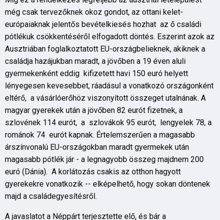
még csak tervezőknek okoz gondot, az ottani kelet-
európaiaknak jelentős bevételkiesés hozhat az ő családi
pótlékuk csökkentéséről elfogadott döntés. Eszerint azok az
Ausztriában foglalkoztatott EU-országbelieknek, akiknek a
családja hazájukban maradt, a jövőben a 19 éven aluli
gyermekenként eddig kifizetett havi 150 euró helyett
lényegesen kevesebbet, ráadásul a vonatkozó országonként
eltérő, a vásárlóerőhöz viszonyított összeget utalnának. A
magyar gyerekek után a jövőben 82 eurót fizetnek, a
szlovének 114 eurót, a szlovákok 95 eurót, lengyelek 78, a
románok 74 eurót kapnak. Értelemszerűen a magasabb
árszínvonalú EU-országokban maradt gyermekek után
magasabb pótlék jár - a legnagyobb összeg majdnem 200
euró (Dánia). A korlátozás csakis az otthon hagyott
gyerekekre vonatkozik -- elképelhető, hogy sokan döntenek
majd a családegyesítésről.
A javaslatot a Néppárt terjesztette elő, és bár a