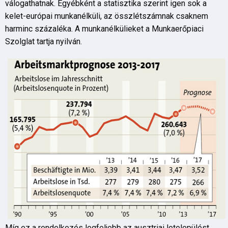
válogathatnak. Egyébként a statisztika szerint igen sok a
kelet-európai munkanélküli, az összlétszámnak csaknem
harminc százaléka. A munkanélkülieket a Munkaerőpiaci
Szolglat tartja nyilván.
Míg ez a rendelkezés legfeljebb az ausztriai letelepülést