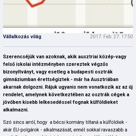
Vállalkozás világ
2017. Feb. 27. 17:50
Szerencséjük van azoknak, akik ausztriai közép-vagy
felső iskolai intézményben szereztek végzős
bizonyítványt, vagy esetleg a budapesti osztrák
gimnáziumban érettségiztek - már ha Ausztriában
akarnak dolgozni. Rájuk ugyanis nem vonatkozik az az új
rendelet, amelynek következtében az osztrák cégek a
jövőben kisebb lelkesedéssel fognak külföldieket
alkalmazni.
Szó sincs arról, hogy a bécsi kormány tiltaná a külföldiek -
akár EU-polgárok - alkalmazását, ennél sokkal ravaszabb a