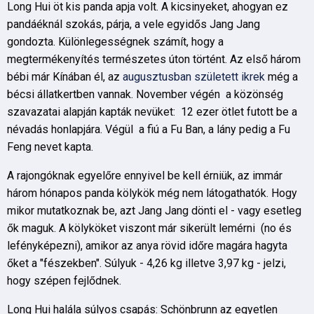
Long Hui öt kis panda apja volt. A kicsinyeket, ahogyan ez
pandáéknál szokás, párja, a vele egyidős Jang Jang
gondozta. Különlegességnek számít, hogy a
megtermékenyítés természetes úton történt. Az első három
bébi már Kínában él, az
augusztusban született ikrek
még a
bécsi állatkertben vannak. November végén a közönség
szavazatai alapján kapták nevüket: 12 ezer ötlet futott be a
névadás honlapjára. Végül a fiú a Fu Ban, a lány pedig a Fu
Feng nevet kapta.
A rajongóknak egyelőre ennyivel be kell érniük, az immár
három hónapos panda kölykök még nem látogathatók. Hogy
mikor mutatkoznak be, azt Jang Jang dönti el - vagy esetleg
ők maguk. A kölyköket viszont már sikerült lemérni (no és
lefényképezni), amikor az anya rövid időre magára hagyta
őket a "fészekben". Súlyuk - 4,26 kg illetve 3,97 kg - jelzi,
hogy szépen fejlődnek.
Long Hui halála súlyos csapás: Schönbrunn az egyetlen