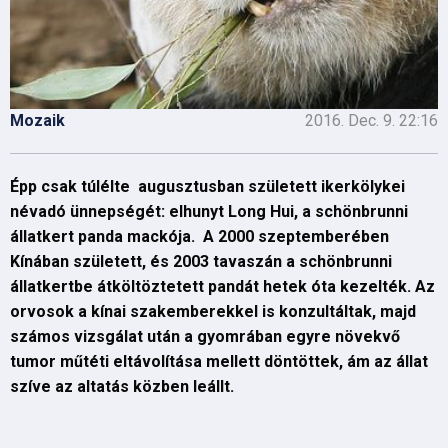
Mozaik
2016. Dec. 9. 22:16
Épp csak túlélte augusztusban született ikerkölykei
névadó ünnepségét: elhunyt Long Hui, a schönbrunni
állatkert panda mackója. A 2000 szeptemberében
Kínában született, és 2003 tavaszán a schönbrunni
állatkertbe átköltöztetett pandát hetek óta kezelték. Az
orvosok a kínai szakemberekkel is konzultáltak, majd
számos vizsgálat után a gyomrában egyre növekvő
tumor műtéti eltávolítása mellett döntöttek, ám az állat
szíve az altatás közben leállt.