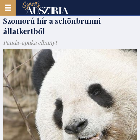
Szomorú hír a schönbrunni
állatkertből
Panda-apuka elhunyt