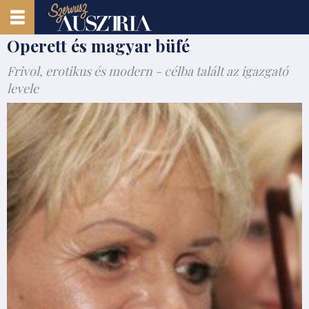
Operett és magyar büfé
Frivol, erotikus és modern - célba talált az igazgató
levele