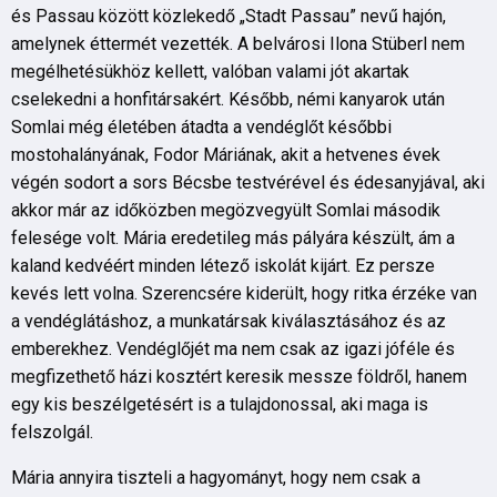
és Passau között közlekedő „Stadt Passau” nevű hajón,
amelynek éttermét vezették. A belvárosi Ilona Stüberl nem
megélhetésükhöz kellett, valóban valami jót akartak
cselekedni a honfitársakért. Később, némi kanyarok után
Somlai még életében átadta a vendéglőt későbbi
mostohalányának, Fodor Máriának, akit a hetvenes évek
végén sodort a sors Bécsbe testvérével és édesanyjával, aki
akkor már az időközben megözvegyült Somlai második
felesége volt. Mária eredetileg más pályára készült, ám a
kaland kedvéért minden létező iskolát kijárt. Ez persze
kevés lett volna. Szerencsére kiderült, hogy ritka érzéke van
a vendéglátáshoz, a munkatársak kiválasztásához és az
emberekhez. Vendéglőjét ma nem csak az igazi jóféle és
megfizethető házi kosztért keresik messze földről, hanem
egy kis beszélgetésért is a tulajdonossal, aki maga is
felszolgál.
Mária annyira tiszteli a hagyományt, hogy nem csak a