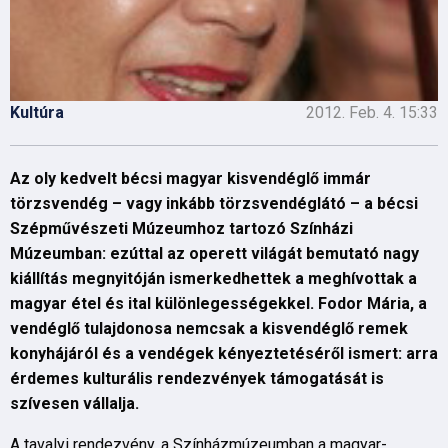
Kultúra
2012. Feb. 4. 15:33
Az oly kedvelt bécsi magyar kisvendéglő immár
törzsvendég – vagy inkább törzsvendéglátó – a bécsi
Szépművészeti Múzeumhoz tartozó Színházi
Múzeumban: ezúttal az operett világát bemutató nagy
kiállítás megnyitóján ismerkedhettek a meghívottak a
magyar étel és ital különlegességekkel. Fodor Mária, a
vendéglő tulajdonosa nemcsak a kisvendéglő remek
konyhájáról és a vendégek kényeztetéséről ismert: arra
érdemes kulturális rendezvények támogatását is
szívesen vállalja.
A tavalyi rendezvény, a Színházmúzeumban a magyar-