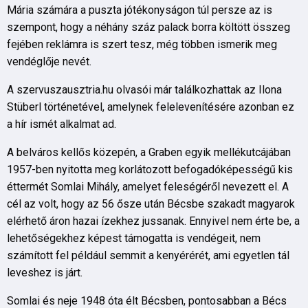
Mária számára a puszta jótékonyságon túl persze az is
szempont, hogy a néhány száz palack borra költött összeg
fejében reklámra is szert tesz, még többen ismerik meg
vendéglője nevét.
A szervuszausztria.hu olvasói már találkozhattak az Ilona
Stüberl történetével, amelynek felelevenítésére azonban ez
a hír ismét alkalmat ad.
A belváros kellős közepén, a Graben egyik mellékutcájában
1957-ben nyitotta meg korlátozott befogadóképességű kis
éttermét Somlai Mihály, amelyet feleségéről nevezett el. A
cél az volt, hogy az 56 ősze után Bécsbe szakadt magyarok
elérhető áron hazai ízekhez jussanak. Ennyivel nem érte be, a
lehetőségekhez képest támogatta is vendégeit, nem
számított fel például semmit a kenyérérét, ami egyetlen tál
leveshez is járt.
Somlai és neje 1948 óta élt Bécsben, pontosabban a Bécs