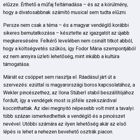
elűzze. Érthető a műfaj feltámadása – és az a körülmény,
hogy a divatosabbnak számító musical sem tudta elűzni.
Persze nem csak a téma – és a magyar vendéglő korábbi
sikeres bemutatkozása – késztette az igazgatót az újabb
megkeresésére. Felkérő levelében nem csinált titkot abból,
hogy a költségvetés szűkös, így Fodor Mária szempontjából
ez nem annyira üzleti lehetőség, mint inkább a kultúra
támogatása.
Máriát ez csöppet sem riasztja el. Ráadásul járt út a
szervezés: ezúttal is magyarországi boros kapcsolatához, a
Wekler pincészethez, az Ilona Stüberl stabil beszállítójához
fordult, így a vendégek most is jóféle szekszárdival
koccinthattak. Az idei megnyitó népesebb volt mint a tavalyi:
több százan ismerkedhettek a vendéglő és a pincészet
nevével. Utóbbi számára az ilyen lehetőség akár az első
lépés is lehet a nehezen bevehető osztrák piacon.