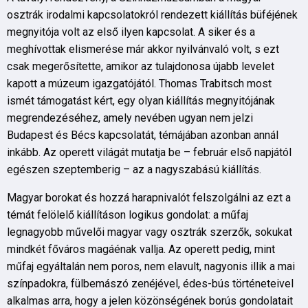
osztrák irodalmi kapcsolatokról rendezett kiállítás büféjének
megnyitója volt az első ilyen kapcsolat. A siker és a
meghívottak elismerése már akkor nyilvánvaló volt, s ezt
csak megerősítette, amikor az tulajdonosa újabb levelet
kapott a múzeum igazgatójától. Thomas Trabitsch most
ismét támogatást kért, egy olyan kiállítás megnyitójának
megrendezéséhez, amely nevében ugyan nem jelzi
Budapest és Bécs kapcsolatát, témájában azonban annál
inkább. Az operett világát mutatja be – február első napjától
egészen szeptemberig – az a nagyszabású kiállítás.
Magyar borokat és hozzá harapnivalót felszolgálni az ezt a
témát felölelő kiállításon logikus gondolat: a műfaj
legnagyobb művelői magyar vagy osztrák szerzők, sokukat
mindkét főváros magáénak vallja. Az operett pedig, mint
műfaj egyáltalán nem poros, nem elavult, nagyonis illik a mai
színpadokra, fülbemászó zenéjével, édes-bús történeteivel
alkalmas arra, hogy a jelen közönségének borús gondolatait