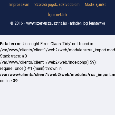
Impresszum
Szerzői jogok, adatvédelem
Média ajánlat
Írjon nekünk
© 2016 - www.szervuszausztria.hu - minden jog fenntartva
Fatal error
: Uncaught Error: Class 'Tidy' not found in
/var/www/clients/client1/web2/web/modules/rss_import.mod
Stack trace: #0
/var/www/clients/client1/web2/web/index.php(159):
require_once() #1 {main} thrown in
/var/www/clients/client1/web2/web/modules/rss_import.
on line
39