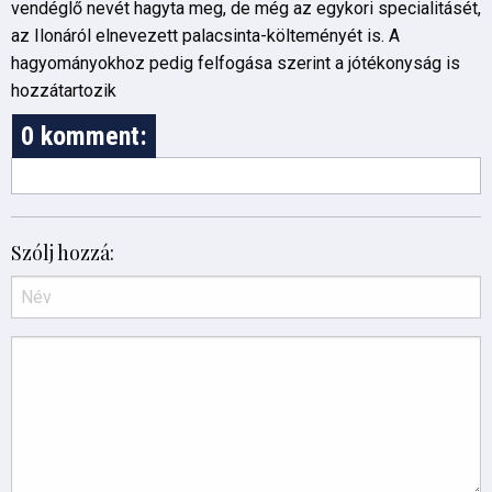
vendéglő nevét hagyta meg, de még az egykori specialitásét,
az Ilonáról elnevezett palacsinta-költeményét is. A
hagyományokhoz pedig felfogása szerint a jótékonyság is
hozzátartozik
0 komment:
Szólj hozzá: