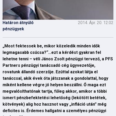
Határon átnyúló
2014. Ápr. 20. 12:02
pénzügyek
„Most fektessek be, mikor közeledik minden idők
legmagasabb csúcsa?“...ezt a kérdést gyakran fel
lehetne tenni – véli János Zsolt pénzügyi tervező, a PFS
Partners pénzügyi tanácsadó cég ügyvezetője,
rovatunk állandó szerzője. Ezúttal azokat látja el
tanáccsal, akik évek óta játszanak a gondolattal, hogy
miként kellene végre jó helyen beszállni. Ő maga ezt
megvalósíthatónak tartja, főleg akkor, amikor a többi
ismert pénzbefektetési lehetőség (lekötött betétek,
kötvények) alig hoz hasznot vagy „infláció után” még
deficites is. Érdemes hallgatni a személyes pénzügyi