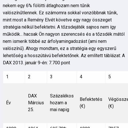
nekem egy 6% fölötti átlaghozam nem tűnik
valószínűtlennek. Ez számomra sokkal vonzóbbnak tűnik,
mint most a Remény Elvét követve egy nagy összeget
stratégia nélkül befektetni. A tőzsdejáték sajnos nem így
működik... hacsak Ön nagyon szerencsés és a tőzsdék mától
nem ismerik többé az árfolyamingadozást (ami nem
valószínű). Ahogy mondtam, ez a stratégia egy egyszerű
lehetőség a hosszútávú befektetőnek. Az említett táblázat: A
DAX 2013. január 9-én: 7.700 pont
1
2
3
4
5
DAX
Százalékos
Befektetés
Végössz
Év
Március
hozam a
(€)
(€)
25.
mai napig