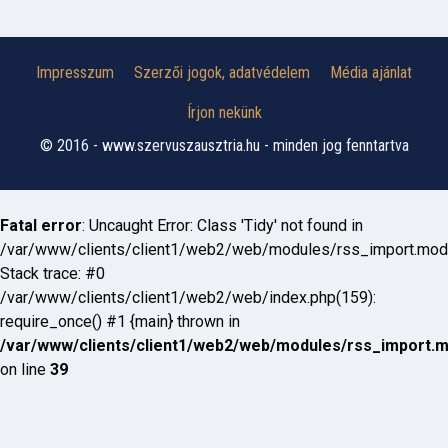
Impresszum
Szerzői jogok, adatvédelem
Média ajánlat
Írjon nekünk
© 2016 - www.szervuszausztria.hu - minden jog fenntartva
Fatal error
: Uncaught Error: Class 'Tidy' not found in
/var/www/clients/client1/web2/web/modules/rss_import.mod
Stack trace: #0
/var/www/clients/client1/web2/web/index.php(159):
require_once() #1 {main} thrown in
/var/www/clients/client1/web2/web/modules/rss_import.
on line
39