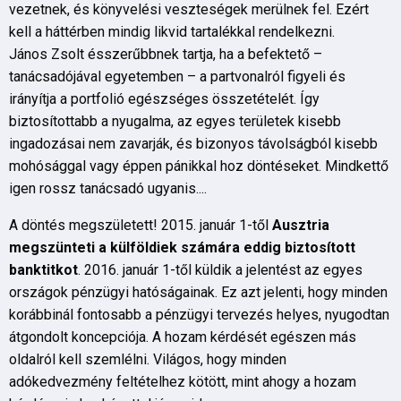
vezetnek, és könyvelési veszteségek merülnek fel. Ezért
kell a háttérben mindig likvid tartalékkal rendelkezni.
János Zsolt ésszerűbbnek tartja, ha a befektető –
tanácsadójával egyetemben – a partvonalról figyeli és
irányítja a portfolió egészséges összetételét. Így
biztosítottabb a nyugalma, az egyes területek kisebb
ingadozásai nem zavarják, és bizonyos távolságból kisebb
mohósággal vagy éppen pánikkal hoz döntéseket. Mindkettő
igen rossz tanácsadó ugyanis....
A döntés megszületett! 2015. január 1-től
Ausztria
megszünteti a külföldiek számára eddig biztosított
banktitkot
. 2016. január 1-től küldik a jelentést az egyes
országok pénzügyi hatóságainak. Ez azt jelenti, hogy minden
korábbinál fontosabb a pénzügyi tervezés helyes, nyugodtan
átgondolt koncepciója. A hozam kérdését egészen más
oldalról kell szemlélni. Világos, hogy minden
adókedvezmény feltételhez kötött, mint ahogy a hozam