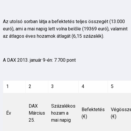
Az utolsó sorban látja a befektetés teljes összegét (13.000
euró), ami a mai napig lett volna belőle (19369 euró), valamint
az átlagos éves hozamok átlagát (6,15 százalék).
A DAX 2013. január 9-én: 7.700 pont
1
2
3
4
5
DAX
Százalékos
Befektetés
Végössz
Év
Március
hozam a
(€)
(€)
25.
mai napig