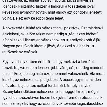
összevetjük az elmúlt 150 év háborús időszakaival, az
igencsak kijózanító, hiszen a háborúk a tőzsdéken jóval
kevesebb nyomot hagytak, mint ahogy azt gondolni lehetett
volna. De ez egy későbbi téma lehet.
A növekedési kilátások változatlanul pozitívak. Ezt mindenki
észlelheti, aki előre tekint nem pedig a „régi szép időket”
sírja vissza. Hihetetlen változások és új esélyek korát éljük.
Nagyon pozitívnak látom a jövőt, és ezzel a jelent is. Itt
rejtőznek az esélyek.
Egy ilyen helyzetben érthető, ha egyesek azt a kérdést
teszik fel, vajon nem lenne-e jobb várni, sőt, esetleg mindent
eladni. Erre jelenleg határozott nemmel válaszolnék. Aki most
kiszáll, az nehezen csíp el jobbat. A piacok ugyanis minden
előzetes bejelentés nélkül fordulnak bármely irányba.
Bizonytalan időkben nehéz nem a tömeggel tartani, mégis,
így lehet hosszútávon hozamhoz jutni. Természetesen senki
nem zárhatja ki, hogy az események további kiigazításokhoz