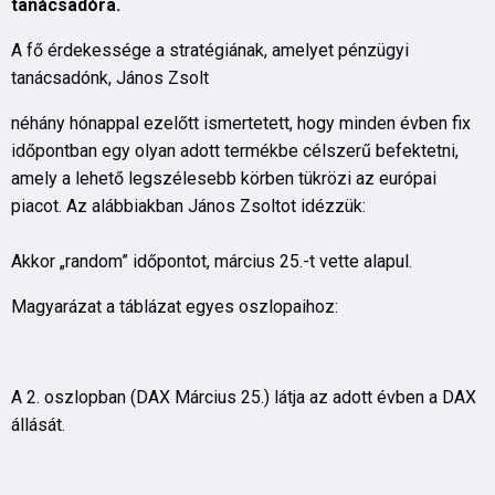
tanácsadóra.
A fő érdekessége a stratégiának, amelyet pénzügyi
tanácsadónk, János Zsolt
néhány hónappal ezelőtt ismertetett, hogy minden évben fix
időpontban egy olyan adott termékbe célszerű befektetni,
amely a lehető legszélesebb körben tükrözi az európai
piacot. Az alábbiakban János Zsoltot idézzük:
Akkor „random” időpontot, március 25.-t vette alapul.
Magyarázat a táblázat egyes oszlopaihoz:
A 2. oszlopban (DAX Március 25.) látja az adott évben a DAX
állását.