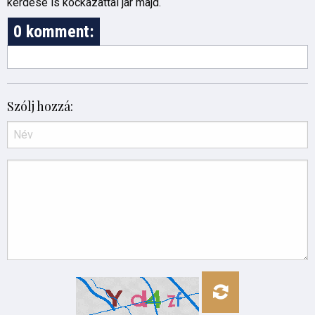
kérdése is kockázattal jár majd.
0 komment:
Szólj hozzá: