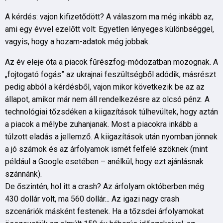
A kérdés: vajon kifizetődött? A válaszom ma még inkább az,
ami egy évvel ezelőtt volt: Egyetlen lényeges különbséggel,
vagyis, hogy a hozam-adatok még jobbak.
Az év eleje óta a piacok fűrészfog-módozatban mozognak. A
„fojtogató fogás” az ukrajnai feszültségből adódik, másrészt
pedig abból a kérdésből, vajon mikor következik be az az
állapot, amikor már nem áll rendelkezésre az olcsó pénz. A
technológiai tőzsdéken a kiigazítások túlhevültek, hogy aztán
a piacok a mélybe zuhanjanak. Most a piacokra inkább a
túlzott eladás a jellemző. A kiigazítások után nyomban jönnek
a jó számok és az árfolyamok ismét felfelé szöknek (mint
például a Google esetében – anélkül, hogy ezt ajánlásnak
szánnánk).
De őszintén, hol itt a crash? Az árfolyam októberben még
430 dollár volt, ma 560 dollár... Az igazi nagy crash
szcenáriók másként festenek. Ha a tőzsdei árfolyamokat