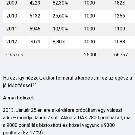
2009
4223
82,30%
1000
1823
2010
6132
25,60%
1000
1256
2011
6946
10,90%
1000
1109
2012
7079
8,80%
1000
1088
Összes
25000
66757
Ha ezt így nézzük, akkor felmerül a kérdés „mi ez az egész a
jó időzítéssel?“
A mai helyzet
2013. Január 25.én ere a kérdésre próbáltam egy választ
adni – mondja János Zsolt. Akkor a DAX 7800 pontnál ált, ma
a 9000 pontállás biztosított és közel vagyunk a 9300
ponthoz (Ez 17 %!)