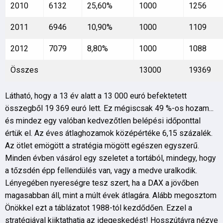
2010
6132
25,60%
1000
1256
2011
6946
10,90%
1000
1109
2012
7079
8,80%
1000
1088
Összes
13000
19369
Látható, hogy a 13 év alatt a 13 000 euró befektetett
összegből 19 369 euró lett. Ez mégiscsak 49 %-os hozam...
és mindez egy valóban kedvezőtlen belépési időponttal
értük el. Az éves átlaghozamok középértéke 6,15 százalék.
Az ötlet emögött a stratégia mögött egészen egyszerű.
Minden évben vásárol egy szeletet a tortából, mindegy, hogy
a tőzsdén épp fellendülés van, vagy a medve uralkodik.
Lényegében nyereségre tesz szert, ha a DAX a jövőben
magasabban áll, mint a múlt évek átlagára. Alább megosztom
Önökkel ezt a táblázatot 1988-tól kezdődően. Ezzel a
stratégiával kiiktathatja az idegeskedést! Hosszútávra nézve