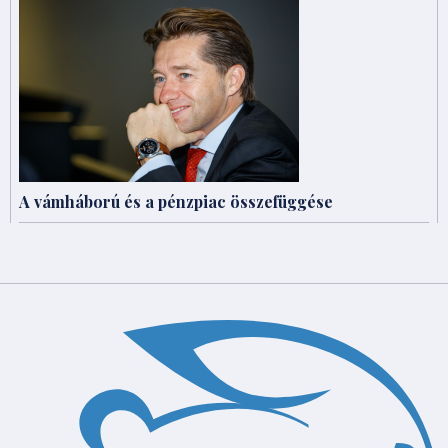
A vámháború és a pénzpiac összefüggése