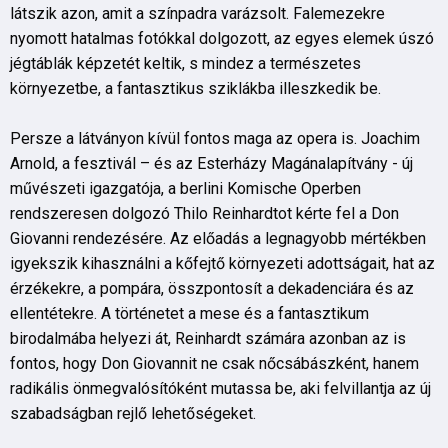
látszik azon, amit a színpadra varázsolt. Falemezekre
nyomott hatalmas fotókkal dolgozott, az egyes elemek úszó
jégtáblák képzetét keltik, s mindez a természetes
környezetbe, a fantasztikus sziklákba illeszkedik be.
Persze a látványon kívül fontos maga az opera is. Joachim
Arnold, a fesztivál – és az Esterházy Magánalapítvány - új
művészeti igazgatója, a berlini Komische Operben
rendszeresen dolgozó Thilo Reinhardtot kérte fel a Don
Giovanni rendezésére. Az előadás a legnagyobb mértékben
igyekszik kihasználni a kőfejtő környezeti adottságait, hat az
érzékekre, a pompára, összpontosít a dekadenciára és az
ellentétekre. A történetet a mese és a fantasztikum
birodalmába helyezi át, Reinhardt számára azonban az is
fontos, hogy Don Giovannit ne csak nőcsábászként, hanem
radikális önmegvalósítóként mutassa be, aki felvillantja az új
szabadságban rejlő lehetőségeket.