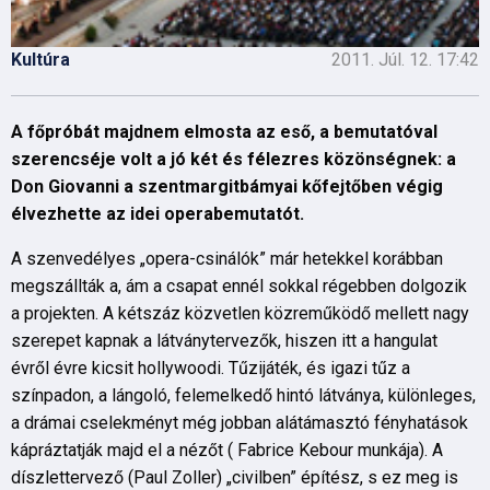
Kultúra
2011. Júl. 12. 17:42
A főpróbát majdnem elmosta az eső, a bemutatóval
szerencséje volt a jó két és félezres közönségnek: a
Don Giovanni a szentmargitbámyai kőfejtőben végig
élvezhette az idei operabemutatót.
A szenvedélyes „opera-csinálók” már hetekkel korábban
megszállták a, ám a csapat ennél sokkal régebben dolgozik
a projekten. A kétszáz közvetlen közreműködő mellett nagy
szerepet kapnak a látványtervezők, hiszen itt a hangulat
évről évre kicsit hollywoodi. Tűzijáték, és igazi tűz a
színpadon, a lángoló, felemelkedő hintó látványa, különleges,
a drámai cselekményt még jobban alátámasztó fényhatások
kápráztatják majd el a nézőt ( Fabrice Kebour munkája). A
díszlettervező (Paul Zoller) „civilben” építész, s ez meg is