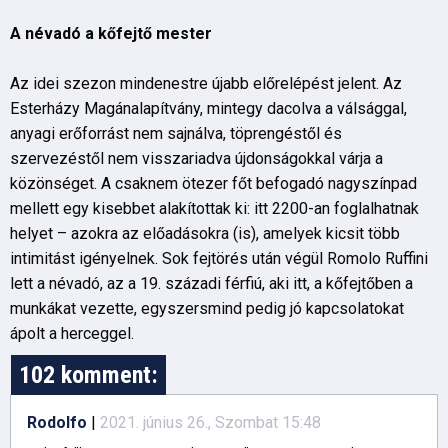
A névadó a kőfejtő mester
Az idei szezon mindenestre újabb előrelépést jelent. Az
Esterházy Magánalapítvány, mintegy dacolva a válsággal,
anyagi erőforrást nem sajnálva, töprengéstől és
szervezéstől nem visszariadva újdonságokkal várja a
közönséget. A csaknem ötezer főt befogadó nagyszínpad
mellett egy kisebbet alakítottak ki: itt 2200-an foglalhatnak
helyet – azokra az előadásokra (is), amelyek kicsit több
intimitást igényelnek. Sok fejtörés után végül Romolo Ruffini
lett a névadó, az a 19. századi férfiú, aki itt, a kőfejtőben a
munkákat vezette, egyszersmind pedig jó kapcsolatokat
ápolt a herceggel.
102 komment:
Rodolfo
|
2021. június 26., Szombat 15:48