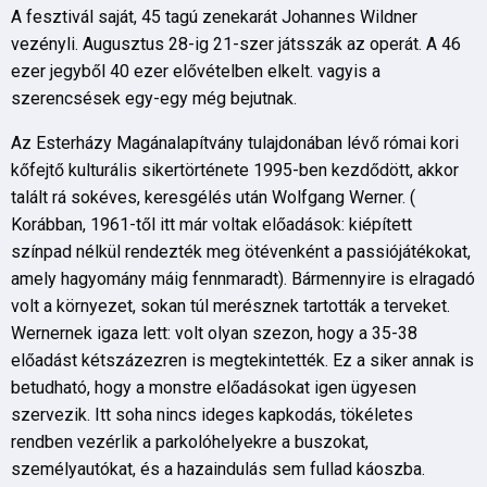
A fesztivál saját, 45 tagú zenekarát Johannes Wildner
vezényli. Augusztus 28-ig 21-szer játsszák az operát. A 46
ezer jegyből 40 ezer elővételben elkelt. vagyis a
szerencsések egy-egy még bejutnak.
Az Esterházy Magánalapítvány tulajdonában lévő római kori
kőfejtő kulturális sikertörténete 1995-ben kezdődött, akkor
talált rá sokéves, keresgélés után Wolfgang Werner. (
Korábban, 1961-től itt már voltak előadások: kiépített
színpad nélkül rendezték meg ötévenként a passiójátékokat,
amely hagyomány máig fennmaradt). Bármennyire is elragadó
volt a környezet, sokan túl merésznek tartották a terveket.
Wernernek igaza lett: volt olyan szezon, hogy a 35-38
előadást kétszázezren is megtekintették. Ez a siker annak is
betudható, hogy a monstre előadásokat igen ügyesen
szervezik. Itt soha nincs ideges kapkodás, tökéletes
rendben vezérlik a parkolóhelyekre a buszokat,
személyautókat, és a hazaindulás sem fullad káoszba.