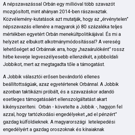
A népszavazással Orbán egy millióval több szavazót
mozgósított, mint ahányan 2014-ben rászavaztak.
Közvélemény-kutatások azt mutatják, hogy az „érvénytelen”
népszavazás ellenére a magyarok jó 80 százaléka teljes
mértékben egyetért Orbán menekültpolitikájával. És mi a
helyzet az elbukott alkotmánymódosítással? A vereség
lehetőséget ad Orbánnak arra, hogy „hazaárulóként” rossz
hírbe keverje legveszélyesebb ellenzékét, a jobboldali
Jobbikot, mert az megtagadta tőle a támogatást.
A Jobbik választói erősen bevándorló ellenes
beállítottságúak, azaz egyetértenek Orbánnal. A Jobbik
azonban taktikázni próbált, és a szavazáskor adandó
esetleges támogatásáért ellenszolgáltatást akart
kikényszeríteni. Orbán - követelte a Jobbik -, hagyjon fel
azzal, hogy tartózkodási engedélyeket „ad el pénzért”
gazdag külföldieknek. A magyarországi letelepedési
engedélyért a gazdag oroszoknak és kínaiaknak