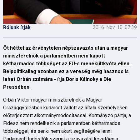
Rólunk írják
2016. Nov. 10. 07:39
Öt héttel az érvénytelen népszavazás után a magyar
miniszterelnök a parlamentben nem kapott
kétharmados többséget az EU-s menekültkvóta ellen.
Belpolitikailag azonban ez a vereség még hasznos is
lehet Orbán számára - írja Boris Kálnoky a Die
Pressében.
Orbán Viktor magyar miniszterelnök a Magyar
Országgyűlésben kudarcot vallott az általa személyesen
előterjesztett alkotmánymódosítással. Kormányzó pártja, a
Fidesz nem rendelkezik a parlamentben kétharmados
többséggel, és senki nem akart segítségére lenni.
Parlamenti tudósítók szerint a szavazást követően a