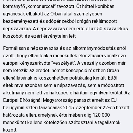
kormányfő „komor arccal” távozott. Öt héttel korábban
ugyancsak elbukott az Orbán által személyesen
kezdeményezett és adópénzekből drágán reklámozott
népszavazás. A népszavazás nem érte el az 50 százalékos
küszöböt, és ezért érvénytelen lett.
Formálisan a népszavazás és az alkotmánymódosítás arról
szólt, hogy elhárítsák a menekültek elosztására vonatkozó
európai kényszerkvóta "veszélyét". A veszély azonban már
nem létezik: az eredeti német koncepció részben Orbán
ellenállásának is köszönhetően politikailag kimúlt. Ettől
eltekintve azonban sem a népszavazás, sem a módosított
alkotmány nem lett volna képes elhárítani egy ilyen kvótát. Az
Európai Bíróságnál Magyarország panaszt emelt az EU
belügyminiszteri tanácsának 2015. szeptember 22-én hozott
határozata ellen, amelynek értelmében alig 120 000
menekültet kellene kötelezően szétosztani a tagállamok
között.