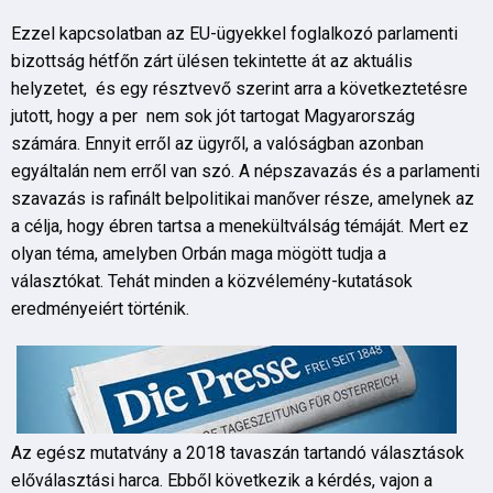
Ezzel kapcsolatban az EU-ügyekkel foglalkozó parlamenti
bizottság hétfőn zárt ülésen tekintette át az aktuális
helyzetet, és egy résztvevő szerint arra a következtetésre
jutott, hogy a per nem sok jót tartogat Magyarország
számára. Ennyit erről az ügyről, a valóságban azonban
egyáltalán nem erről van szó. A népszavazás és a parlamenti
szavazás is rafinált belpolitikai manőver része, amelynek az
a célja, hogy ébren tartsa a menekültválság témáját. Mert ez
olyan téma, amelyben Orbán maga mögött tudja a
választókat. Tehát minden a közvélemény-kutatások
eredményeiért történik.
Az egész mutatvány a 2018 tavaszán tartandó választások
előválasztási harca. Ebből következik a kérdés, vajon a