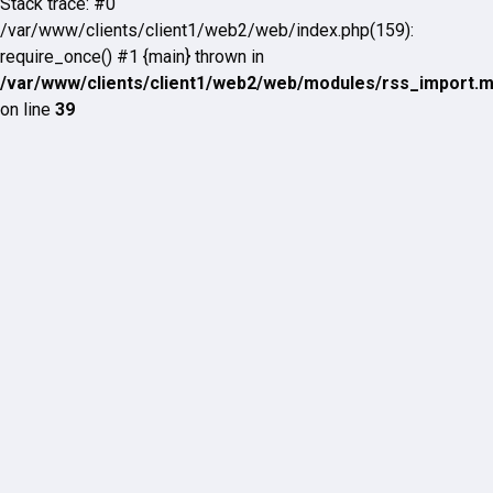
Stack trace: #0
/var/www/clients/client1/web2/web/index.php(159):
require_once() #1 {main} thrown in
/var/www/clients/client1/web2/web/modules/rss_import.
on line
39