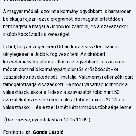
A magyar médiák szerint a kormány egyébként is hamarosan
be akarja fejezni ezt a programot, de magától értetődően
nem hagyta a magát a Jobbiktól zsarolni, és a szavazáskor
inkább kockáztatta a vereséget.
Lehet, hogy a végén nem Orbán lesz a vesztes, hanem
ténylegesen a Jobbik fog veszíteni. Az októberi
közvélemény-kutatások átlaga az egyébként is szuverén
módon domináló kormánypárt jelentős erősödését - öt
százalékos növekedését - mutatja. Valamennyi ellenzéki párt
támogatottsága visszaesett. Ha most vasárnap lennének a
választások, akkor a Fidesz a szavazatok több mint 50
százalékát szerezné meg, sokkal többet, mint a 2014-es
választáskor – és ezzel ismét kétharmados többsége lenne.
(Die Presse, nyomtatásban: 2016.11.09.)
Fordította:
dr. Gonda László