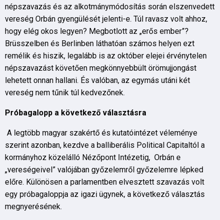
népszavazás és az alkotmánymódosítás során elszenvedett
vereség Orbán gyengülését jelenti-e. Túl ravasz volt ahhoz,
hogy elég okos legyen? Megbotlott az „erős ember”?
Brüsszelben és Berlinben láthatóan számos helyen ezt
remélik és hiszik, legalább is az október elejei érvénytelen
népszavazást követően megkönnyebbült örömujjongást
lehetett onnan hallani. És valóban, az egymás utáni két
vereség nem tűnik túl kedvezőnek.
Próbagalopp a következő választásra
A legtöbb magyar szakértő és kutatóintézet véleménye
szerint azonban, kezdve a balliberális Political Capitaltól a
kormányhoz közelálló Nézőpont Intézetig, Orbán e
„vereségeivel” valójában győzelemről győzelemre lépked
előre. Különösen a parlamentben elvesztett szavazás volt
egy próbagaloppja az igazi ügynek, a következő választás
megnyerésének.