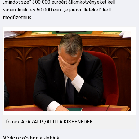
„mindössze” 300 000 euróért államkötvényeket kell
vásárolniuk, és 60 000 euró „eljárási illetéket” kell
megfizetniük.
forrás: APA /AFP /ATTILA KISBENEDEK
Védekezésben a Jobbik