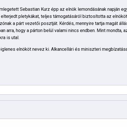
 emlegetett Sebastian Kurz épp az elnök lemondásának napján egy
terjedt pletykákat, teljes támogatásáról biztosította az elnököt
nzónak a párt vezetői posztját. Kérdés, mennyire tartja magát áll
an arra, hogy a párton belül valami nincs endben. Mint mondta, a
ra is utal.
glenes elnököt nevez ki. Alkancellári és miniszteri megbízatása 