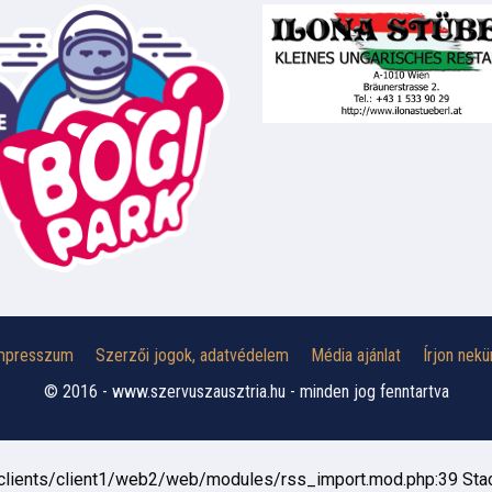
mpresszum
Szerzői jogok, adatvédelem
Média ajánlat
Írjon nekü
© 2016 - www.szervuszausztria.hu - minden jog fenntartva
ww/clients/client1/web2/web/modules/rss_import.mod.php:39 Stac