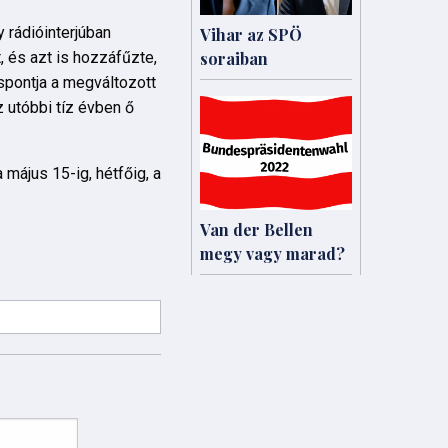
 rádióinterjúban
Vihar az SPÖ
, és azt is hozzáfűzte,
soraiban
áspontja a megváltozott
z utóbbi tíz évben ő
május 15-ig, hétfőig, a
Van der Bellen
megy vagy marad?