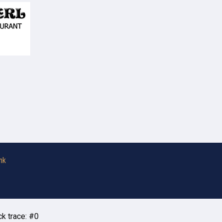
nk
k trace: #0