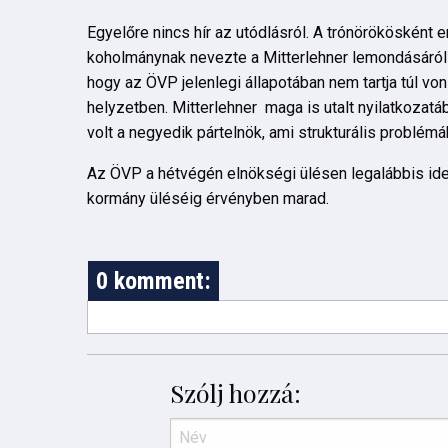
Egyelőre nincs hír az utódlásról. A trónörökösként
koholmánynak nevezte a Mitterlehner lemondásáról el
hogy az ÖVP jelenlegi állapotában nem tartja túl vo
helyzetben. Mitterlehner maga is utalt nyilatkozatáb
volt a negyedik pártelnök, ami strukturális problémák
Az ÖVP a hétvégén elnökségi ülésen legalábbis idei
kormány üléséig érvényben marad.
0 komment:
Szólj hozzá: