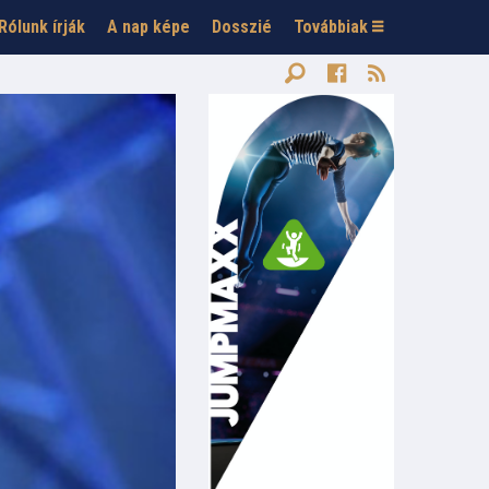
Rólunk írják
A nap képe
Dosszié
Továbbiak