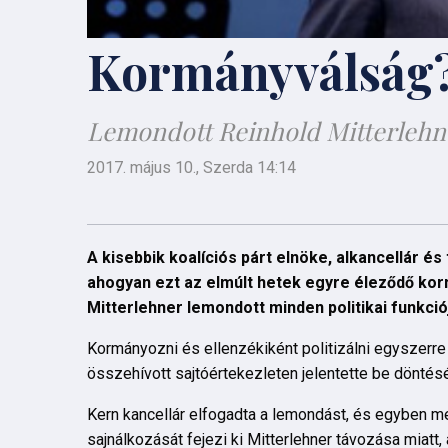
Kormányválság? 
Lemondott Reinhold Mitterlehn
2017. május 10., Szerda 14:14
A kisebbik koalíciós párt elnöke, alkancellár és
ahogyan ezt az elmúlt hetek egyre éleződő kormá
Mitterlehner lemondott minden politikai funkció
Kormányozni és ellenzékiként politizálni egyszerre
összehívott sajtóértekezleten jelentette be döntésé
Kern kancellár elfogadta a lemondást, és egyben me
sajnálkozását fejezi ki Mitterlehner távozása miatt,