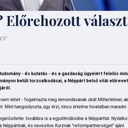
Előrehozott választ
er
 tudomány - és kutatás - és a gazdaság ügyeiért felelős min
nyon belüli torzsalkodásai, a Néppárt belső vitái előrevet
járól.
 nem lehet - fogalmazta meg lemondásának okát Mitterlehner, aki
t. Mint hangsúlyozta, úgy érzi, nincs értelme hivatalban maradni.
gerősítette: továbbra is a együttműködne a Néppárttal. Nyilatk
 a Néppártnak, és nevesítve Kurznak "reformpartnerséget" ajánl.