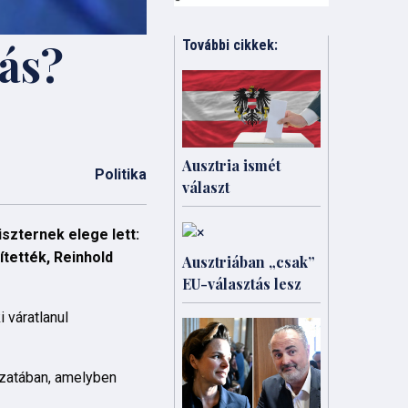
ás?
További cikkek:
Ausztria ismét
Politika
választ
iszternek elege lett:
ítették, Reinhold
Ausztriában „csak”
EU-választás lesz
 váratlanul
ozatában, amelyben