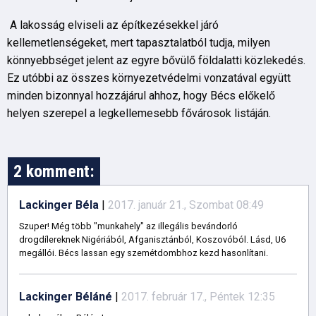
A lakosság elviseli az építkezésekkel járó
kellemetlenségeket, mert tapasztalatból tudja, milyen
könnyebbséget jelent az egyre bővülő földalatti közlekedés.
Ez utóbbi az összes környezetvédelmi vonzatával együtt
minden bizonnyal hozzájárul ahhoz, hogy Bécs előkelő
helyen szerepel a legkellemesebb fővárosok listáján.
2 komment:
Lackinger Béla
|
2017. január 21., Szombat 08:49
Szuper! Még több "munkahely" az illegális bevándorló
drogdílereknek Nigériából, Afganisztánból, Koszovóból. Lásd, U6
megállói. Bécs lassan egy szemétdombhoz kezd hasonlítani.
Lackinger Béláné
|
2017. február 17., Péntek 12:35