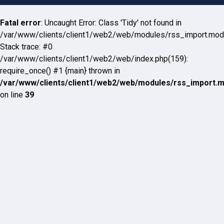
Fatal error
: Uncaught Error: Class 'Tidy' not found in
/var/www/clients/client1/web2/web/modules/rss_import.mod
Stack trace: #0
/var/www/clients/client1/web2/web/index.php(159):
require_once() #1 {main} thrown in
/var/www/clients/client1/web2/web/modules/rss_import.
on line
39