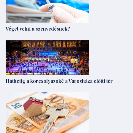
Véget vetni a szenvedésnek?
Hathétig a korcsolyázóké a Városháza előtti tér