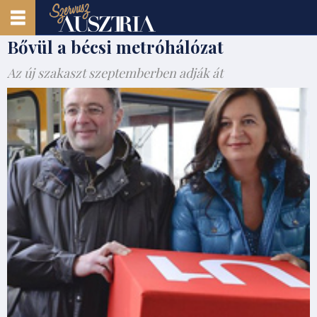
Bővül a bécsi metróhálózat
Az új szakaszt szeptemberben adják át