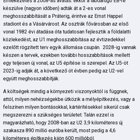
Emlékezetes a 2008-as avatás: ekkor a labdarugó EB-re
készülve (nagyon időben) adták át a 2-es vonal
meghosszabbítását a Práterig, érintve az Ernst Happel
stadiont és a Vásárvárost. Az osztrák fővárosban az első
vonal 1982 évi átadása óta tudatosan fejlesztik a földalatti
közlekedést, az U1 meghosszabbítása az évtizedekkel
ezelőtt rögzített terv egyik állomása csupán. 2028-ig vannak
készen a tervek, ezekben további hosszabbítások mellett
egy teljesen új vonal, az U5 építése is szerepel. Az U5-öt
2023-ig adják át, a következő öt évben pedig az U2-vel
együtt meghosszabbítják.
A költségek mindig a környezeti viszonyoktól is függnek,
attól, milyen nehézségekbe ütközik a mélyépítkezés, vagy a
felszínen milyen bontásokkal, kártérítésekkel sikerül csak
megszerezni a szükséges területet. Talán ezzel is
magyarázható, hogy 2008-ban az U2 3,9 kilométeres új
szakasza 890 millió euróba került, most pedig a 4,6
kilométeres építkezés kijön 600 millióból.