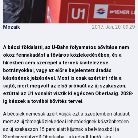
Mozaik
2017. Jan. 20. 09:29
A bécsi földalatti, az U-Bahn folyamatos bővítése nem
okoz fennakadást a főváros közlekedésében, és a
hírekben sem szerepel a tervek kivitelezése
botrányokkal, vagy az előre bejelentett átadás
késésének jelzésével. Most is csak azért írt róla a
sajtó, mert megvolt az első próbaút az új szakaszon:
ezúttal az U1 vonalát viszik ki egészen Oberlaaig. 2028-
ig készek a további bővítés tervei.
A bécsiek nemcsak azért várják ezt a szeptemberi átadást,
mert az új tömegközlekedési lehetőségnek köszönhetően
az új szakaszon 15 perc alatt kijutnak a belvárosból (a
Stephansplatzról) Oberlaaba - a kedvelt fürdő - és