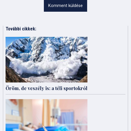
Komment küldése
További cikkek:
Öröm, de veszély is: a téli sportokról