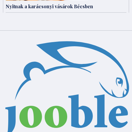
Nyitnak a karácsonyi vásárok Bécsben