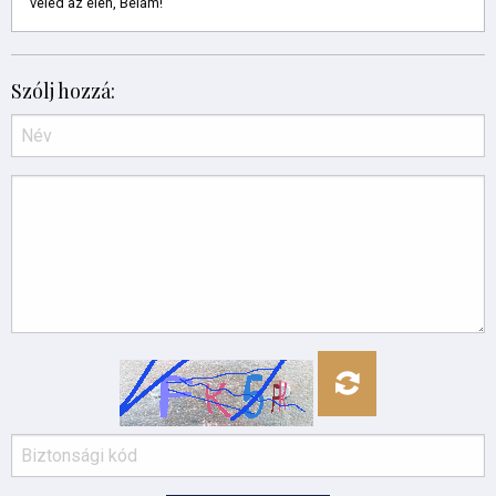
veled az élen, Bélám!
Szólj hozzá: