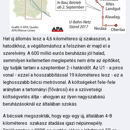
Hat új állomás lesz a 4,6 kilométeres új szakaszon, a
hatodikhoz, a végállomáshoz a felszínen ér majd el a
szerelvény. A 600 millió eurós beruházás jól halad,
semmilyen kellemetlen meglepetés nem érte az építőket,
így tudják tartani a szeptember 2-i határidőt. Az U1 - a piros
vonal - ezzel a hosszabbítással 19 kilométeres lesz - ez a
leghosszabb bécsi metróvonal. A költségeket fele-fele
arányban a tartományi (fővárosi) és a szövetségi
költségvetés állja - ahogyan az ilyen nagyszabású
beruházásoknál ez általában szokás.
A bécsiek megszokták, hogy egy-egy új, általában 4-8
kilométeres szakasz átadása igazi népünnepély.