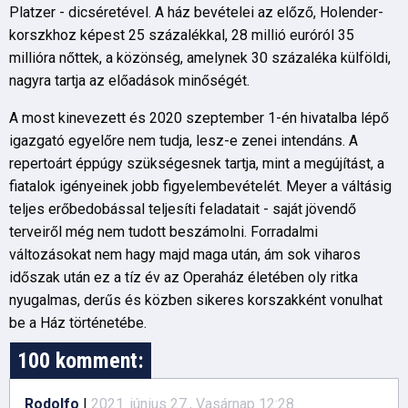
Platzer - dicséretével. A ház bevételei az előző, Holender-
korszkhoz képest 25 százalékkal, 28 millió euróról 35
millióra nőttek, a közönség, amelynek 30 százaléka külföldi,
nagyra tartja az előadások minőségét.
A most kinevezett és 2020 szeptember 1-én hivatalba lépő
igazgató egyelőre nem tudja, lesz-e zenei intendáns. A
repertoárt éppúgy szükségesnek tartja, mint a megújítást, a
fiatalok igényeinek jobb figyelembevételét. Meyer a váltásig
teljes erőbedobással teljesíti feladatait - saját jövendő
terveiről még nem tudott beszámolni. Forradalmi
változásokat nem hagy majd maga után, ám sok viharos
időszak után ez a tíz év az Operaház életében oly ritka
nyugalmas, derűs és közben sikeres korszakként vonulhat
be a Ház történetébe.
100 komment:
Rodolfo
|
2021. június 27., Vasárnap 12:28