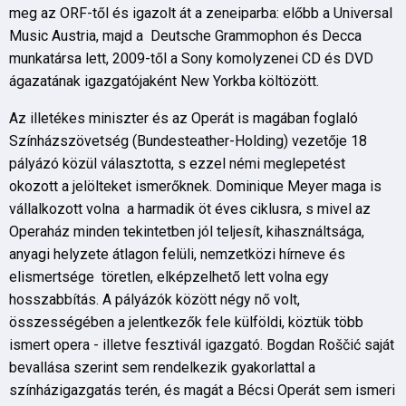
meg az ORF-től és igazolt át a zeneiparba: előbb a Universal
Music Austria, majd a Deutsche Grammophon és Decca
munkatársa lett, 2009-től a Sony komolyzenei CD és DVD
ágazatának igazgatójaként New Yorkba költözött.
Az illetékes miniszter és az Operát is magában foglaló
Színházszövetség (Bundesteather-Holding) vezetője 18
pályázó közül választotta, s ezzel némi meglepetést
okozott a jelölteket ismerőknek. Dominique Meyer maga is
vállalkozott volna a harmadik öt éves ciklusra, s mivel az
Operaház minden tekintetben jól teljesít, kihasználtsága,
anyagi helyzete átlagon felüli, nemzetközi hírneve és
elismertsége töretlen, elképzelhető lett volna egy
hosszabbítás. A pályázók között négy nő volt,
összességében a jelentkezők fele külföldi, köztük több
ismert opera - illetve fesztivál igazgató. Bogdan Roščić saját
bevallása szerint sem rendelkezik gyakorlattal a
színházigazgatás terén, és magát a Bécsi Operát sem ismeri