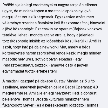
Roščić a jelenlegi eredményeket nagyra tartja és elismeri
ugyan, de mindenképpen a mostani alapokon nyugvó
megújulást tart szükségesnek. Egyszerűen azért, mert
véleménye szerint a fiatalokra kell összpontosítani, kinevelni
a jövő közönségét. Ezt csakis az opera műfajának vonzóvá
tételével lehet - mondta, utalva arra is, hogy a jelenlegi
törzsközönség inkább az idősebbek közül kerül ki. Arról is
szólt, hogy intő példa a new yorki Met, amely a bécsi
költségvetés háromszorosával rendelkezik, mégis minden
második hely üres, sőt volt olyan előadás - egy
Parasztbecsület/Bajazzók - amelyre csak a jegyek
egyharmadát tudták értékesíteni.
A majdani igazgató példaképe Gustav Mahler, az ő újító
szelleme, amelynek jegyében célja a Bécsi Operaház 4.0
megteremtése. Ami a jelenlegi helyzetet illeti, a döntést
bejelentve Thomas Drozda kulturális miniszter nem
fukarkodott Meyer - és a kereskedelmi igazgató Thomas