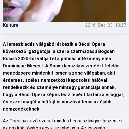
Kultúra
2016. Dec. 23. 10:37
A lemezkiadás világából érkezik a Bécsi Opera
következő igazgatója: a szerb származású Bogdan
Roščić 2020-tól váltja fel a patinás intézmény élén
Dominique Meyert. A Sony klasszikus zenéért felelős
menedzsere mindenkit ismer a zene világában, akit
érdemes, széles nemzetközi kapcsolati hálóval
rendelkezik és személye mintegy garanciája annak,
hogy a Bécsi Opera képes lesz lépést tartani a világgal,
és ezzel magát a műfajt is vonzóvá tenni az újabb
nemzedékeknek.
Az Operaház szó szerint minden bécsi szívügye, hiszen ez
az osztrák főváros egyik szimbóluma. Az igazgató