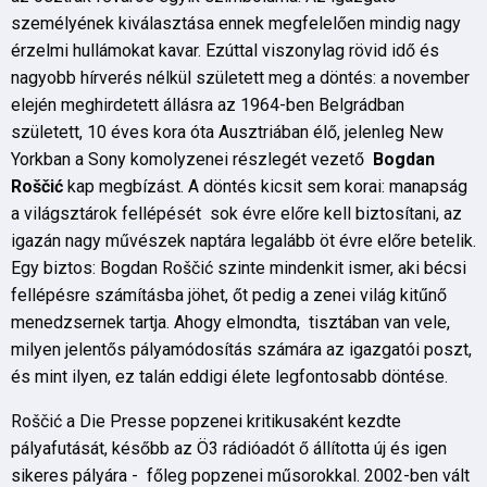
személyének kiválasztása ennek megfelelően mindig nagy
érzelmi hullámokat kavar. Ezúttal viszonylag rövid idő és
nagyobb hírverés nélkül született meg a döntés: a november
elején meghirdetett állásra az 1964-ben Belgrádban
született, 10 éves kora óta Ausztriában élő, jelenleg New
Yorkban a Sony komolyzenei részlegét vezető
Bogdan
Roščić
kap megbízást. A döntés kicsit sem korai: manapság
a világsztárok fellépését sok évre előre kell biztosítani, az
igazán nagy művészek naptára legalább öt évre előre betelik.
Egy biztos: Bogdan Roščić szinte mindenkit ismer, aki bécsi
fellépésre számításba jöhet, őt pedig a zenei világ kitűnő
menedzsernek tartja. Ahogy elmondta, tisztában van vele,
milyen jelentős pályamódosítás számára az igazgatói poszt,
és mint ilyen, ez talán eddigi élete legfontosabb döntése.
Roščić a Die Presse popzenei kritikusaként kezdte
pályafutását, később az Ö3 rádióadót ő állította új és igen
sikeres pályára - főleg popzenei műsorokkal. 2002-ben vált