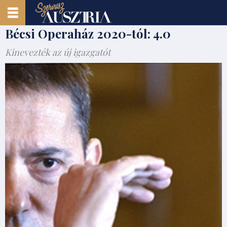
Bécsi Operaház 2020-tól: 4.0
Kinevezték az új igazgatót