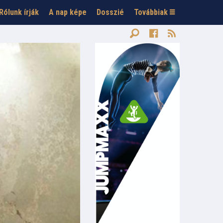
Rólunk írják
A nap képe
Dosszié
Továbbiak