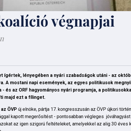
koalíció végnapjai
an
t ígértek, lényegében a nyári szabadságok utáni - az októbe
zva. A mostani napi események, az egyes politikusok megny
- és az ORF hagyományos nyári programja, a politikusokkal
 majd ezt a fílinget.
, az ÖVP
új elnöke, pártja 17. kongresszusán az ÖVP újkori tört
ggal kapott megerősítést - pontosabban végleges jóváhagyást 
azokat az igen szigorú feltételeket, amelyekkel az alig 30 éves 