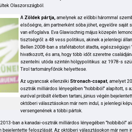
ültek Olaszországból.
A
Zöldek pártja,
amelynek az előbbi hárommal szemb
elsőségre, ám partnerként sóba jöhet, egyelőre saját 
van elfoglalva. Eva Glawischnig május közepén lemond
tisztségről: a 48 vess politikus, akinek a jelenlegi ál
Bellen 2008-ban a stafétabotot átadta, egészségügyi 
hivatkozott, és arra, hogy több időt szeretne családj
szentelni. utóda szintén hölgypolitikus: az 1978-s szü
Tirol tartományfőnök helyettese.
Az ugyancsak ellenzéki
Stronach-csapat
, amelyet 2
osztrák milliárdos lényegében "hobbiból" alapított, s az
euróval próbált életben tartani, június végén bejelentet
októberi választásokon már nem indul, s jelenlegi kép
versengenének a többi pártok.
 2013-ban a kanadai-osztrák milliárdos lényegében "hobbiból" alap
én bejelentette feloszlását. Az októberi választásokon már nem in