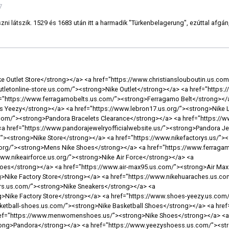
7
zni látszik. 1529 és 1683 után itt a harmadik "Türkenbelagerung", ezúttal afgá
ssneakers.us.com/"><strong>Adidas Sneakers</strong></a> <a href="https://www.nikeshoesfactorys.us.com/"><strong>Nike Shoes</strong></a> <a href="https://www.fjallravenbackpack.us/"><strong>Fjallraven Kanken Backpack</strong></a> <a href="https://www.nike-basketballshoes.us.org/"><strong>Nike Basketball Shoes</strong></a> <a href="https://www.jewelrycharmsrings.uk.com/"><strong>Pandora Sale</strong></a> <a href="https://www.michael-jordanshoes.us.com/"><strong>Michael Jordan Shoes</strong></a> <a href="https://www.christian-louboutins-shoes.us.com/"><strong>Christian Louboutin</strong></a> <a href="https://www.christianlouboutinshoessaleoutlets.us/"><strong>Christian Louboutin Outlet</strong></a> <a href="https://www.nikeoutletstoreclearance.us.com/"><strong>Nike Clearance</strong></a> <a href="https://www.nike--shoes.us.com/"><strong>Nike Shoes</strong></a> <a href="https://www.yeezysboosts.us.com/"><strong>Yeezy Boost</strong></a> <a href="https://www.nikeairmax720.us.org/"><strong>Nike Air Max 720</strong></a> <a href="https://www.nikecom.us.com/"><strong>Nike Outlet</strong></a> <a href="https://www.nike-zoom.us.com/"><strong>Nike Zoom</strong></a> <a href="https://www.christianlouboutinshoessaleoutlet.us/"><strong>Christian Louboutin Shoes</strong></a> <a href="https://www.sneakerswebsite.us/"><strong>Nike Shoes</strong></a> <a href="https://www.nike-outletstores.us.com/"><strong>Nike Outlet Store</strong></a> <a href="https://www.nikeairzooms.us.com/"><strong>Nike Air Zoom Pegasus 36</strong></a> <a href="https://www.jewelrynecklacerings.uk.com/"><strong>Pandora</strong></a> <a href="https://www.nikeair-max270.us/"><strong>Nike Air Max 270 Men</strong></a> <a href="https://www.moncleroutletuk.uk.com/"><strong>Moncler UK</strong></a> <a href="https://www.adidas-yeezysshoes.us.com/"><strong>Adidas Yeezy</strong></a> <a href="https://www.christian-louboutins.us.org/"><strong>Christian Louboutin Shoes</strong></a> <a href="https://www.ultra-boosts.us.com/"><strong>Adidas Ultra Boost</strong></a> <a href="https://www.nikeoutletonlineclearance.us.com/"><strong>Nike Outlet Online</strong></a> <a href="https://www.nikeairmax720.us.com/"><strong>Nike Air Max 720</strong></a> <a href="https://www.airforceones.us.com/"><strong>Air Force Ones</strong></a> <a href="https://www.outletstoreonlineshopping.us/"><strong>Nike Outlet Store</strong></a> <a href="https://www.lebron16shoes.us/"><strong>Lebron 16 Shoes</strong></a> <a href="https://www.new-nikeshoes.us.com/"><strong>New Nike Shoes 2019</strong></a> <a href="https://www.nikestores.us.org/"><strong>Nike Outlet Store Online</strong></a> <a href="https://www.airforce-1.us.org/"><strong>Air Force 1 Mid</strong></a> <a href="https://www.nike-clearance.us.com/"><strong>Nike Clearance</strong></a> <a href="https://www.valentinoshoessale.us.com/"><strong>Valentino Shoes</strong></a> <a href="https://www.nikeoutletstoreonline-shopping.us.com/"><strong>Nike Outlet Store Online</strong></a> <a href="https://www.nikeshoescybermondayblackfriday.us.com/"><strong>Nike Cyber Monday 2020</strong></a> <a href="https://www.nikeair-max.us.org/"><strong>Nike Air Max</strong></a> <a href="https://www.redbottomslouboutinshoes.us/"><strong>Louboutin Shoes</strong></a> <a href="https://www.airjordan-retro11.us.com/"><strong>Jordan 11</strong></a> <a href="https://www.fjallravenkankenbackpack.us/"><strong>Kanken Backpack</strong></a> <a href="https://www.nikereactuptempo.us.com/"><strong>Nike Air More Uptempo</strong></a> <a href="https://www.yeezy500.us.org/"><strong>Yeezy 500 Black</strong></a> <a href="https://www.jordanshoesforkids.us/"><strong>Jordan Kids</strong></a> <a href="https://www.pandorabraceletsforwomen.us/"><strong>Pandora Bracelet</strong></a> <a href="https://www.pandoracom.ca/"><strong>Pandora Canada</strong></a> <a href="https://www.pandora-us.us/"><strong>Pandora</strong></a> <a href="https://www.cheapnikesshoes.us.com/"><strong>Cheap Nike Shoes</strong></a> <a href="https://www.nikesneakersoutlet.us.org/"><strong>Nike Sneakers</strong></a> <a href="https://www.louboutinshoess.us/"><strong>Louboutin</strong></a> <a href="https://www.kyrie-irvingshoes.us.org/"><strong>Kyrie Irving Shoes</strong></a> <a href="https://www.yeezyscheap.us.com/"><strong>Yeezys</strong></a> <a href="https://www.nikesneakerssale.us.com/"><strong>Nike Sneakers For Men</strong></a> <a href="https://www.lebronjamesshoessale.us.com/"><strong>Lebrons Shoes</strong></a> <a href="https://www.nikefreernrun.us.com/"><strong>Nike Metcons</strong></a> <a href="https://www.lebron-jamesshoes.us.org/"><strong>Lebron James Shoes</strong></a> <a href="https://www.airmax2019.us.org/"><strong>Air Max 2019</strong></a> <a href="https://www.nikecortezshox.us.com/"><strong>Nike Cortez Men</strong></a> <a href="https://www.nikefreerun.us.org/"><strong>Nike Free</strong></a> <a href="https://www.charmsjewelryrings.uk.com/"><strong