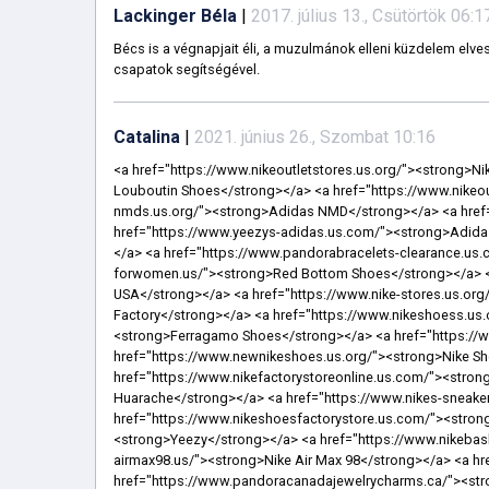
Lackinger Béla
|
2017. július 13., Csütörtök 06:1
Bécs is a végnapjait éli, a muzulmánok elleni küzdelem elves
csapatok segítségével.
Catalina
|
2021. június 26., Szombat 10:16
<a href="https://www.nikeoutletstores.us.org/"><strong>Nike Outlet Store</strong></a> <a href="https://www.christianslouboutin.us.com/"><strong>Christian Louboutin Shoes</strong></a> <a href="https://www.nikeoutletonline-store.us.com/"><strong>Nike Outlet</strong></a> <a href="https://www.adidas-nmds.us.org/"><strong>Adidas NMD</strong></a> <a href="https://www.ferragamobelts.us.com/"><strong>Ferragamo Belt</strong></a> <a href="https://www.yeezys-adidas.us.com/"><strong>Adidas Yeezy</strong></a> <a href="https://www.lebron17.us.org/"><strong>Nike Lebron 17 Low</strong></a> <a href="https://www.pandorabracelets-clearance.us.com/"><strong>Pandora Bracelets Clearance</strong></a> <a href="https://www.redbottomshoes-forwomen.us/"><strong>Red Bottom Shoes</strong></a> <a href="https://www.pandorajewelryofficialwebsite.us/"><strong>Pandora Jewelry Official Site USA</strong></a> <a href="https://www.nike-stores.us.org/"><strong>Nike Store</strong></a> <a href="https://www.nikefactorys.us/"><strong>Nike Factory</strong></a> <a href="https://www.nikeshoess.us.org/"><strong>Mens Nike Shoes</strong></a> <a href="https://www.ferragamo-shoes.us.org/"><strong>Ferragamo Shoes</strong></a> <a href="https://www.nikeairforce.us.org/"><strong>Nike Air Force</strong></a> <a href="https://www.newnikeshoes.us.org/"><strong>Nike Shoes</strong></a> <a href="https://www.air-max95.us.com/"><strong>Air Max 95</strong></a> <a href="https://www.nikefactorystoreonline.us.com/"><strong>Nike Factory Store</strong></a> <a href="https://www.nikehuaraches.us.com/"><strong>Nike Air Huarache</strong></a> <a href="https://www.nikes-sneakers.us.com/"><strong>Nike Sneakers</strong></a> <a href="https://www.nikeshoesfactorystore.us.com/"><strong>Nike Factory Store</strong></a> <a href="https://www.shoes-yeezy.us.com/"><strong>Yeezy</strong></a> <a href="https://www.nikebasketball-shoes.us.com/"><strong>Nike Basketball Shoes</strong></a> <a href="https://www.nike-airmax98.us/"><strong>Nike Air Max 98</strong></a> <a href="https://www.menwomenshoes.us/"><strong>Nike Shoes</strong></a> <a href="https://www.pandoracanadajewelrycharms.ca/"><strong>Pandora</strong></a> <a href="https://www.yeezyshoess.us.com/"><strong>Adidas Yeezy</strong></a> <a href="https://www.christianlouboutins.uk.com/"><strong>Christian Louboutin UK</strong></a> <a href="https://www.charmsbracelet.uk.com/"><strong>Pandora UK</strong></a> <a href="https://www.jewelrycharms.us/"><strong>Pandora Jewelry</strong></a> <a href="https://www.lebron16shoes.us.org/"><strong>Lebron 16 Shoes</strong></a> <a href="https://www.christian-louboutinoutletsale.us.com/"><strong>Louboutin Outlet</strong></a> <a href="https://www.yeezyboosts-350.us.com/"><strong>Yeezy Boost 350</strong></a> <a href="https://www.nikesclearance.us/"><strong>Nike Clearance Outlet</strong></a> <a href="https://www.airjordanshoesretros.us.com/"><strong>Jordan Shoes</strong></a> <a href="https://www.kevin-durantsshoes.us.com/"><strong>Kevin Durant Shoes</strong></a> <a href="https://www.nmdr1adidas.us.com/"><strong>NMD R1</strong></a> <a href="https://www.air-jordansretro.us.com/"><strong>Jordan Retro</strong></a> <a href="https://www.pandora-earrings.us/"><strong>Pandora Earrings</strong></a> <a href="https://www.newshoes2019.us/"><strong>Nike Shoes 2019</strong></a> <a href="https://www.nikeoutlet-factory.us.com/"><strong>Nike Outlet Store</strong></a> <a href="https://www.pandoracharmscom.us/"><strong>Pandora Charms Sale Clearance</strong></a> <a href="https://www.jordanretroshoes.us.org/"><strong>Jordan Shoes</strong></a> <a href="https://www.adidasstan-smith.us.com/"><strong>Adidas Stan Smith Sneakers</strong></a> <a href="https://www.yeezysneakersboost.us/"><strong>Yeezy Boost</strong></a> <a href="https://www.adida