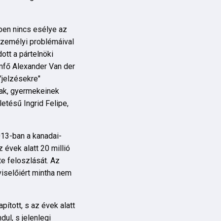
en nincs esélye az
személyi problémáival
ott a pártelnöki
lamfő Alexander Van der
"jelzésekre"
ának, gyermekeinek
letésű Ingrid Felipe,
013-ban a kanadai-
 évek alatt 20 millió
te feloszlását. Az
viselőiért mintha nem
ított, s az évek alatt
dul, s jelenlegi