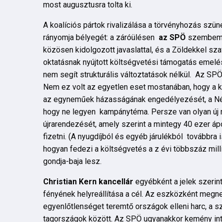
most augusztusra tolta ki.
A koalíciós pártok rivalizálása a törvényhozás szüne
rányomja bélyegét: a záróülésen
az SPÖ
szembeme
közösen kidolgozott javaslattal, és a Zöldekkel sz
oktatásnak nyújtott költségvetési támogatás emelés
nem segít strukturális változtatások nélkül. Az SP
Nem ez volt az egyetlen eset mostanában, hogy a k
az egyneműek házasságának engedélyezését, a Néppá
hogy ne legyen kampánytéma. Persze van olyan új r
újrarendezését, amely szerint a mintegy 40 ezer á
fizetni. (A nyugdíjból és egyéb járulékból továbbra
hogyan fedezi a költségvetés a z évi többszáz mill
gondja-baja lesz.
Christian Kern kancellár
egyébként a jelek szerin
fényének helyreállítása a cél. Az eszközként megn
egyenlőtlenséget teremtő országok elleni harc, a 
tagországok között. Az SPÖ ugyanakkor kemény inté