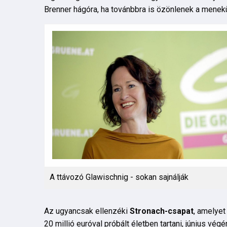
Brenner hágóra, ha továnbbra is özönlenek a menek
A ttávozó Glawischnig - sokan sajnálják
Az ugyancsak ellenzéki
Stronach-csapat
, amelyet
20 millió euróval próbált életben tartani, június vég