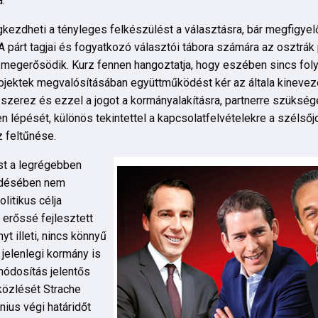
a.
ezdheti a tényleges felkészülést a választásra, bár megfigyelő
 párt tagjai és fogyatkozó választói tábora számára az osztrák po
megerősödik. Kurz fennen hangoztatja, hogy eszében sincs folyta
jektek megvalósításában együttműködést kér az általa kinevezet
t szerez és ezzel a jogot a kormányalakításra, partnerre szüksé
 lépését, különös tekintettel a kapcsolatfelvételekre a szélsőj
z feltűnése.
st a legrégebben
érdésében nem
litikus célja
 erőssé fejlesztett
 illeti, nincs könnyű
jelenlegi kormány is
módosítás jelentős
közlését Strache
nius végi határidőt