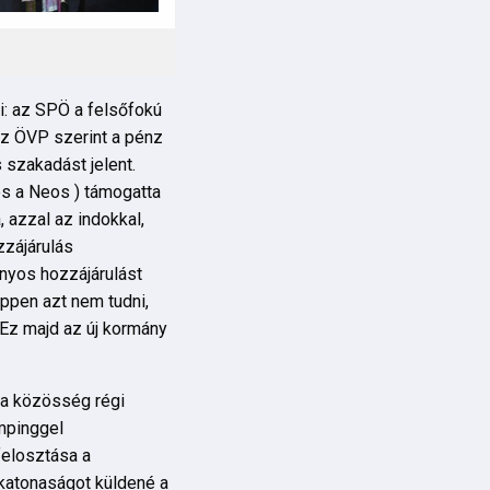
i: az SPÖ a felsőfokú
az ÖVP szerint a pénz
 szakadást jelent.
és a Neos ) támogatta
 azzal az indokkal,
zzájárulás
nyos hozzájárulást
éppen azt nem tudni,
 Ez majd az új kormány
 a közösség régi
mpinggel
felosztása a
katonaságot küldené a