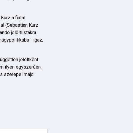
Kurz a fiatal
val (Sebastian Kurz
ndó jelöltlistákra
agypolitikába - igaz,
üggetlen jelöltként
Nem ilyen egyszerűen,
is szerepel majd.