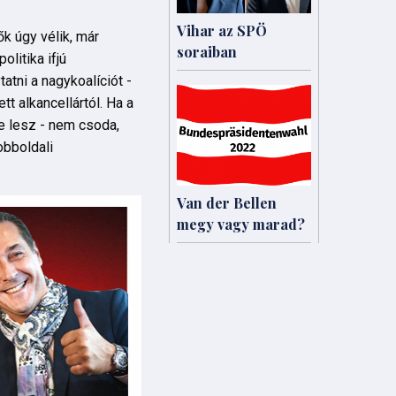
Vihar az SPÖ
k úgy vélik, már
soraiban
litika ifjú
tni a nagykoalíciót -
t alkancellártól. Ha a
ge lesz - nem csoda,
obboldali
Van der Bellen
megy vagy marad?