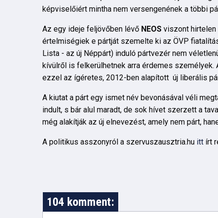
képviselőiért mintha nem versengenének a többi pá
Az egy ideje feljövőben lévő
NEOS
viszont hirtele
értelmiségiek e pártját szemelte ki az ÖVP fiatalít
Lista - az új Néppárt) induló pártvezér nem véletlenü
kívülről is felkerülhetnek arra érdemes személyek. 
ezzel az ígéretes, 2012-ben alapított új liberális pá
A kiutat a párt egy ismet név bevonásával véli megta
indult, s bár alul maradt, de sok hívet szerzett a t
még alakítják az új elnevezést, amely nem párt, han
A politikus asszonyról a szervuszausztria.hu
itt
írt 
104 komment: