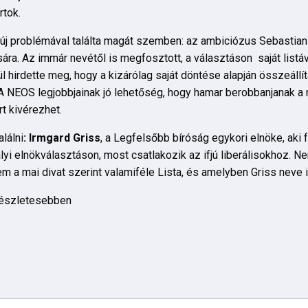
rtok.
n új problémával találta magát szemben: az ambiciózus Sebastian 
ására. Az immár nevétől is megfosztott, a választáson saját listá
l hirdette meg, hogy a kizárólag saját döntése alapján összeállíta
A NEOS legjobbjainak jó lehetőség, hogy hamar berobbanjanak a n
rt kivérezhet.
lálni
: Irmgard Griss
, a Legfelsőbb bíróság egykori elnöke, aki f
avalyi elnökválasztáson, most csatlakozik az ifjú liberálisokhoz. 
em a mai divat szerint valamiféle Lista, és amelyben Griss neve 
részletesebben