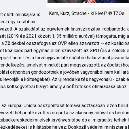
Kern, Kurz, Strache - ki kivel? © TZOe
t előtti munkájára is
nt egy korábban
avazott. A szakadást az egyetemek finanszírozása robbantotta k
ét (2019 és 2021 között 1, 35 milliárd euróval) támogatta, míg 
Ö a Zöldekkel összefogva az ÖVP ellen szavazott -- ez koalíciós
ét koalíciós párt egymás ellen szavazott: az SPÖ (és a Zöldek 
rt nem - és a törvényjavaslat későbbre halasztását javasolta,
endelkezés, amelyet mindkét párt megszavazott: az ápolási ho
polási otthonban gondozottnak a jövőben vagyonából nem kell ará
 is levonják a költségeket). Az új rendelkezés nagyvonalú - csak 
iós költségvetési hiányt, amely a befizetések elmaradása okoz.
t az Európai Unióra összpontosít témaválasztásában: ezen belül
evezett hét pont között szerepel a az alacsony adóval és bérdö
szabadkereskedelmi elvek érvényesítése és a migrációs terhek 
zkedéseket is kilátásba helyez: Doskozil védelmi miniszter a 