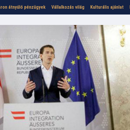
ron átnyúló pénzügyek
Vállalkozás világ
Kulturális ajánlat