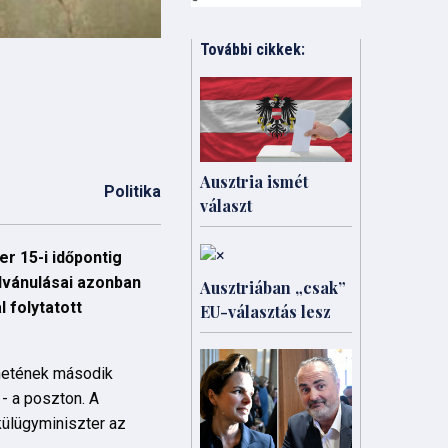
További cikkek:
Ausztria ismét
Politika
választ
r 15-i időpontig
ilvánulásai azonban
Ausztriában „csak”
 folytatott
EU-választás lesz
énetének második
- a poszton. A
külügyminiszter az