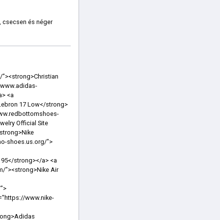
n, csecsen és néger
>Pandora Charms</strong></a> <a href="https://www.christianlouboutins-outlet.us.com/"><strong>Louboutin Shoes</strong></a> <a href="https://www.nike-outletstoreonlineshopping.us.com/"><strong>Nike Outlet Store Online Shopping</strong></a> <a href="https://www.airmax-98.us.com/"><strong>Nike Air Max 98</strong></a> <a href="https://www.kyrieirvingbasketballshoes.us.com/"><strong>Kyrie Irving Shoes</strong></a> <a href="https://www.nike-presto.us.com/"><strong>Nike Presto</strong></a> <a href="https://www.nikefactory-outlet.us.org/"><strong>Nike Factory Outlet</strong></a> <a href="https://www.nikeshoes2019.us.com/"><strong>Nike Shoes</strong></a> <a href="https://www.pandorashop.ca/"><strong>Pandora Canada</strong></a> <a href="https://www.max97trainers.uk.com/"><strong>Nike Air Max 90</strong></a> <a href="https://www.pandorasjewelryoutlet.us.com/"><strong>Pandora Jewelry</strong></a> <a href="https://www.christian-louboutin-shoes.us.org/"><strong>Christian Louboutin Heels</strong></a> <a href="https://www.red-bottomshoesforwomen.us.com/"><strong>Red Bottom Shoes</strong></a> <a href="https://www.airforce1shoes.us.com/"><strong>Nike Air Force 1</strong></a> <a href="https://www.shoesyeezy.us.com/"><strong>Yeezy</strong></a> <a href="https://www.airjordans-sneakers.us/"><strong>Jordans S