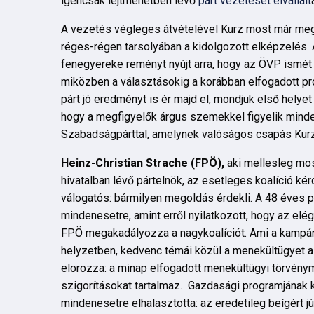
igencsak lejtmenetben lévő
párt vezetését elvállalt
A vezetés végleges átvételével Kurz most már megk
réges-régen tarsolyában a kidolgozott elképzelés. A
fenegyereke reményt nyújt arra, hogy az ÖVP ismét 
miközben a választásokig a korábban elfogadott pro
párt jó eredményt is ér majd el, mondjuk első helye
hogy a megfigyelők árgus szemekkel figyelik minden
Szabadságpárttal, amelynek valóságos csapás Kur
Heinz-Christian Strache (FPÖ),
aki mellesleg mo
hivatalban lévő pártelnök, az esetleges koalíció k
válogatós: bármilyen megoldás érdekli. A 48 éves po
mindenesetre, amint erről nyilatkozott, hogy az elég
FPÖ megakadályozza a nagykoalíciót. Ami a kampányt
helyzetben, kedvenc témái közül a menekültügyet a 
elorozza: a minap elfogadott menekültügyi törvény
szigorításokat tartalmaz. Gazdasági programjának 
mindenesetre elhalasztotta: az eredetileg beígért jú