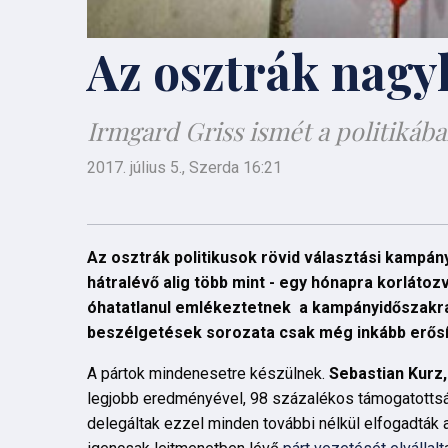
Az osztrák nagy
Irmgard Griss ismét a politikáb
2017. július 5., Szerda 16:21
Az osztrák politikusok rövid választási kampány
hátralévő alig több mint - egy hónapra korláto
óhatatlanul emlékeztetnek a kampányidőszakra 
beszélgetések sorozata csak még inkább erősíti
A pártok mindenesetre készülnek.
Sebastian Kurz
legjobb eredményével, 98 százalékos támogatottsá
delegáltak ezzel minden további nélkül elfogadták 