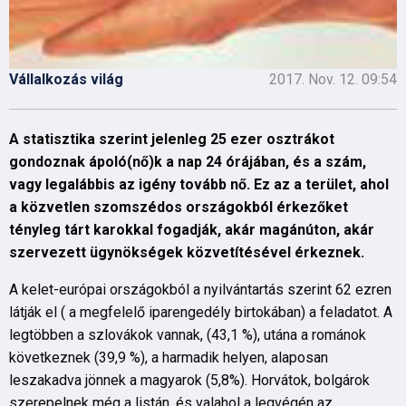
Vállalkozás világ
2017. Nov. 12. 09:54
A statisztika szerint jelenleg 25 ezer osztrákot
gondoznak ápoló(nő)k a nap 24 órájában, és a szám,
vagy legalábbis az igény tovább nő. Ez az a terület, ahol
a közvetlen szomszédos országokból érkezőket
tényleg tárt karokkal fogadják, akár magánúton, akár
szervezett ügynökségek közvetítésével érkeznek.
A kelet-európai országokból a nyilvántartás szerint 62 ezren
látják el ( a megfelelő iparengedély birtokában) a feladatot. A
legtöbben a szlovákok vannak, (43,1 %), utána a románok
következnek (39,9 %), a harmadik helyen, alaposan
leszakadva jönnek a magyarok (5,8%). Horvátok, bolgárok
szerepelnek még a listán, és valahol a legvégén az