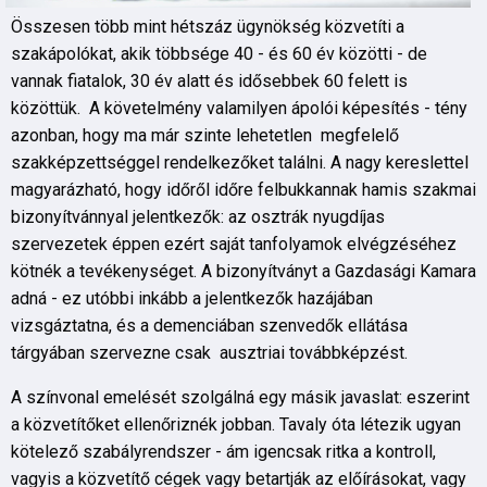
Összesen több mint hétszáz ügynökség közvetíti a
szakápolókat, akik többsége 40 - és 60 év közötti - de
vannak fiatalok, 30 év alatt és idősebbek 60 felett is
közöttük. A követelmény valamilyen ápolói képesítés - tény
azonban, hogy ma már szinte lehetetlen megfelelő
szakképzettséggel rendelkezőket találni. A nagy kereslettel
magyarázható, hogy időről időre felbukkannak hamis szakmai
bizonyítvánnyal jelentkezők: az osztrák nyugdíjas
szervezetek éppen ezért saját tanfolyamok elvégzéséhez
kötnék a tevékenységet. A bizonyítványt a Gazdasági Kamara
adná - ez utóbbi inkább a jelentkezők hazájában
vizsgáztatna, és a demenciában szenvedők ellátása
tárgyában szervezne csak ausztriai továbbképzést.
A színvonal emelését szolgálná egy másik javaslat: eszerint
a közvetítőket ellenőriznék jobban. Tavaly óta létezik ugyan
kötelező szabályrendszer - ám igencsak ritka a kontroll,
vagyis a közvetítő cégek vagy betartják az előírásokat, vagy