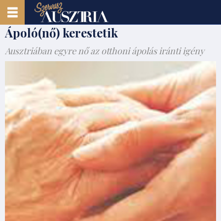
Ápoló(nő) kerestetik
Ausztriában egyre nő az otthoni ápolás iránti igény