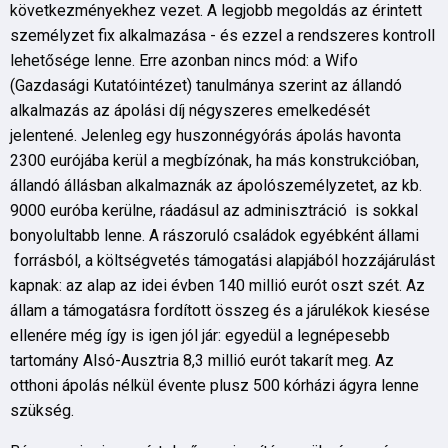
következményekhez vezet. A legjobb megoldás az érintett
személyzet fix alkalmazása - és ezzel a rendszeres kontroll
lehetősége lenne. Erre azonban nincs mód: a Wifo
(Gazdasági Kutatóintézet) tanulmánya szerint az állandó
alkalmazás az ápolási díj négyszeres emelkedését
jelentené. Jelenleg egy huszonnégyórás ápolás havonta
2300 eurójába kerül a megbízónak, ha más konstrukcióban,
állandó állásban alkalmaznák az ápolószemélyzetet, az kb.
9000 euróba kerülne, ráadásul az adminisztráció is sokkal
bonyolultabb lenne. A rászoruló családok egyébként állami
forrásból, a költségvetés támogatási alapjából hozzájárulást
kapnak: az alap az idei évben 140 millió eurót oszt szét. Az
állam a támogatásra fordított összeg és a járulékok kiesése
ellenére még így is igen jól jár: egyedül a legnépesebb
tartomány Alsó-Ausztria 8,3 millió eurót takarít meg. Az
otthoni ápolás nélkül évente plusz 500 kórházi ágyra lenne
szükség.