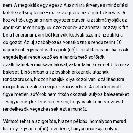
nem. A megoldás egy egész Ausztriára érvényes minősítési
kötelezettség lenne - és ez segítene az érintetteknek is. A
közvetítők ugyanis nem egyszer durván kizsákmányolják az
ápolókat, lévén hogy ők szerződnek az ápolttal, hozzájuk fut
be a honorárium, amiből kényük-kedvük szerint fizetik ki a
dolgozót. Az új szabályozás vonatkozna a rendszerint 30
naponként egymást váltó ápoló(nő)k szállítására is: ha csak
engedéllyel rendelkező és ellenőrizhető sofőrök
szállíthatnék a munkavállalókat, akkor talán kevesebb lenne a
baleset. Elsősorban a szlovákok érkeznek-utaznak
rendszeresen, hiszen hazájuk olya közel van: szállításukra
magánfuvarozók és cégek szakosodnak. A néha kimerült,
figyelmetlen sofőrök nem ritkán okoznak súlyos baleseteket
- vagyis meg kellene szervezni, hogy csak koncesszióval
rendelkezők végezhessék ezt a munkát.
Várható tehát a szigorítás, hiszen például homályban marad,
ha egy-egy ápoló(nő) tévedése, hanyag munkája súlyos