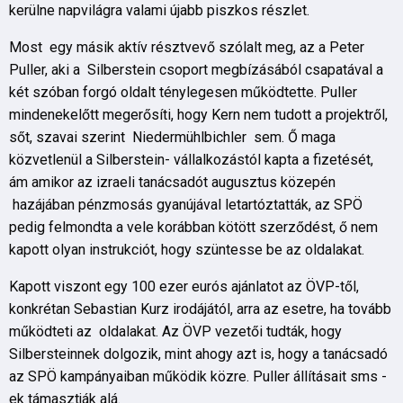
kerülne napvilágra valami újabb piszkos részlet.
Most egy másik aktív résztvevő szólalt meg, az a Peter
Puller, aki a Silberstein csoport megbízásából csapatával a
két szóban forgó oldalt ténylegesen működtette. Puller
mindenekelőtt megerősíti, hogy Kern nem tudott a projektről,
sőt, szavai szerint Niedermühlbichler sem. Ő maga
közvetlenül a Silberstein- vállalkozástól kapta a fizetését,
ám amikor az izraeli tanácsadót augusztus közepén
hazájában pénzmosás gyanújával letartóztatták, az SPÖ
pedig felmondta a vele korábban kötött szerződést, ő nem
kapott olyan instrukciót, hogy szüntesse be az oldalakat.
Kapott viszont egy 100 ezer eurós ajánlatot az ÖVP-től,
konkrétan Sebastian Kurz irodájától, arra az esetre, ha tovább
működteti az oldalakat. Az ÖVP vezetői tudták, hogy
Silbersteinnek dolgozik, mint ahogy azt is, hogy a tanácsadó
az SPÖ kampányaiban működik közre. Puller állításait sms -
ek támasztják alá.