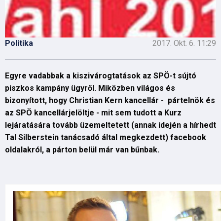
Politika
2017. Okt. 6. 11:29
Egyre vadabbak a kiszivárogtatások az SPÖ-t sújtó
piszkos kampány ügyről. Miközben világos és
bizonyított, hogy Christian Kern kancellár - pártelnök és
az SPÖ kancellárjelöltje - mit sem tudott a Kurz
lejáratására tovább üzemeltetett (annak idején a hírhedt
Tal Silberstein tanácsadó által megkezdett) facebook
oldalakról, a párton belül már van bűnbak.