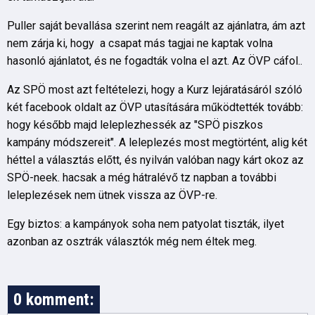
Puller saját bevallása szerint nem reagált az ajánlatra, ám azt
nem zárja ki, hogy a csapat más tagjai ne kaptak volna
hasonló ajánlatot, és ne fogadták volna el azt. Az ÖVP cáfol..
Az SPÖ most azt feltételezi, hogy a Kurz lejáratásáról szóló
két facebook oldalt az ÖVP utasítására működtették tovább:
hogy később majd leleplezhessék az "SPÖ piszkos
kampány módszereit". A leleplezés most megtörtént, alig két
héttel a választás előtt, és nyilván valóban nagy kárt okoz az
SPÖ-neek. hacsak a még hátralévő tz napban a további
leleplezések nem ütnek vissza az ÖVP-re.
Egy biztos: a kampányok soha nem patyolat tiszták, ilyet
azonban az osztrák választók még nem éltek meg.
0 komment: