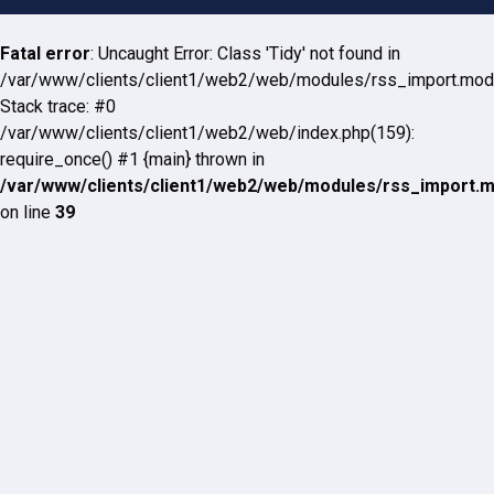
Fatal error
: Uncaught Error: Class 'Tidy' not found in
/var/www/clients/client1/web2/web/modules/rss_import.mod
Stack trace: #0
/var/www/clients/client1/web2/web/index.php(159):
require_once() #1 {main} thrown in
/var/www/clients/client1/web2/web/modules/rss_import.
on line
39