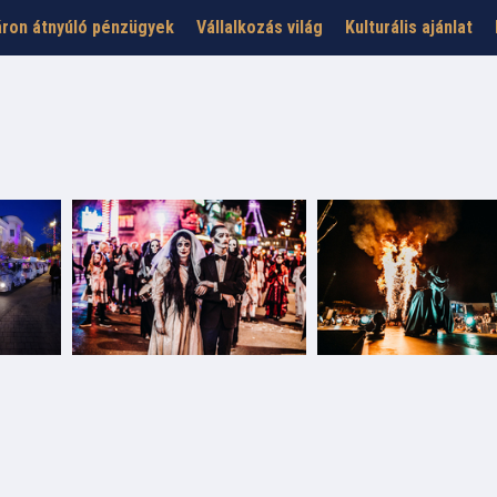
ron átnyúló pénzügyek
Vállalkozás világ
Kulturális ajánlat