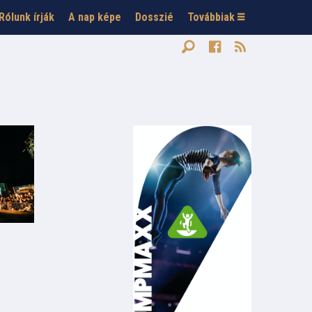
Rólunk írják
A nap képe
Dosszié
Továbbiak