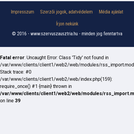
Impresszum
Szerzői jogok, adatvédelem
Média ajánlat
Írjon nekünk
© 2016 - www.szervuszausztria.hu - minden jog fenntartva
Fatal error
: Uncaught Error: Class 'Tidy' not found in
/var/www/clients/client1/web2/web/modules/rss_import.mod
Stack trace: #0
/var/www/clients/client1/web2/web/index.php(159):
require_once() #1 {main} thrown in
/var/www/clients/client1/web2/web/modules/rss_import.
on line
39