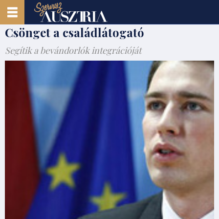
Csönget a családlátogató
Segítik a bevándorlók integrációját