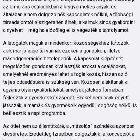
az emigráns családokban a kisgyermekes anyák, és
általában a nem dolgozó nők kapcsolatok nélkül, a többségi
társadalomtól elszigetelten élnek, alkalmuk sincs gyakorolni
a nyelvet – még ha előzőleg el is végezték a tanfolyamot.
A látogatók maguk a mindenkori közösségekhez tartozók,
akik már jó ideje túl vannak ezeken a gondokon, illetve
másodgenerációs betelepedők. A kapcsolat kiépítését
megelőzően gondosan kiválasztják azokat a családokat,
amelyeknél eredményes lehet a foglalkozás, hiszen az ő
teljes odaadásukra is szükség van. Közösen alakítanak ki
ugyanis olyan gyakorlatokat, amelyek játékos formában
fejlesztik a gyerekek készségét. Ezeket nem csak együtt
játsszák, a mamák és gyermekeik egyedül, segítség nélkül is
beillesztik a napi programba.
Az ötlet nem az államtitkáré, a „másolás” szándéka azonban
dicséretes. Eredetileg Izraelben dolgozták ki a koncepciót a