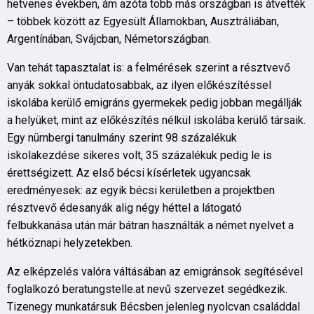
hetvenes években, ám azóta több más országban is átvették
– többek között az Egyesült Államokban, Ausztráliában,
Argentínában, Svájcban, Németországban.
Van tehát tapasztalat is: a felmérések szerint a résztvevő
anyák sokkal öntudatosabbak, az ilyen előkészítéssel
iskolába kerülő emigráns gyermekek pedig jobban megállják
a helyüket, mint az előkészítés nélkül iskolába kerülő társaik.
Egy nürnbergi tanulmány szerint 98 százalékuk
iskolakezdése sikeres volt, 35 százalékuk pedig le is
érettségizett. Az első bécsi kísérletek ugyancsak
eredményesek: az egyik bécsi kerületben a projektben
résztvevő édesanyák alig négy héttel a látogató
felbukkanása után már bátran használták a német nyelvet a
hétköznapi helyzetekben.
Az elképzelés valóra váltásában az emigránsok segítésével
foglalkozó beratungstelle.at nevű szervezet segédkezik.
Tizenegy munkatársuk Bécsben jelenleg nyolcvan családdal