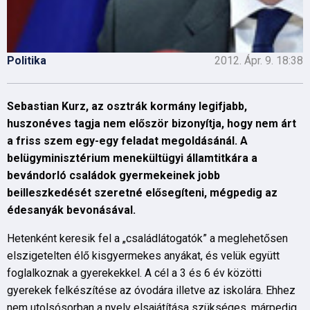
Politika
2012. Ápr. 9. 18:38
Sebastian Kurz, az osztrák kormány legifjabb,
huszonéves tagja nem először bizonyítja, hogy nem árt
a friss szem egy-egy feladat megoldásánál. A
belügyminisztérium menekültügyi államtitkára a
bevándorló családok gyermekeinek jobb
beilleszkedését szeretné elősegíteni, mégpedig az
édesanyák bevonásával.
Hetenként keresik fel a „családlátogatók” a meglehetősen
elszigetelten élő kisgyermekes anyákat, és velük együtt
foglalkoznak a gyerekekkel. A cél a 3 és 6 év közötti
gyerekek felkészítése az óvodára illetve az iskolára. Ehhez
nem utolsósorban a nyelv elsajátítása szükséges, márpedig